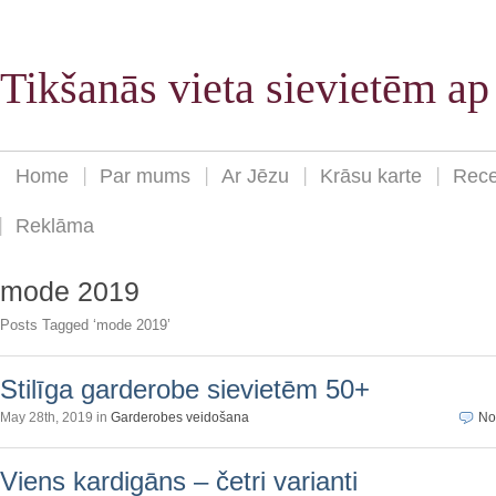
Tikšanās vieta sievietēm a
Home
Par mums
Ar Jēzu
Krāsu karte
Rece
Reklāma
mode 2019
Posts Tagged ‘mode 2019’
Stilīga garderobe sievietēm 50+
May 28th, 2019 in
Garderobes veidošana
No
Viens kardigāns – četri varianti