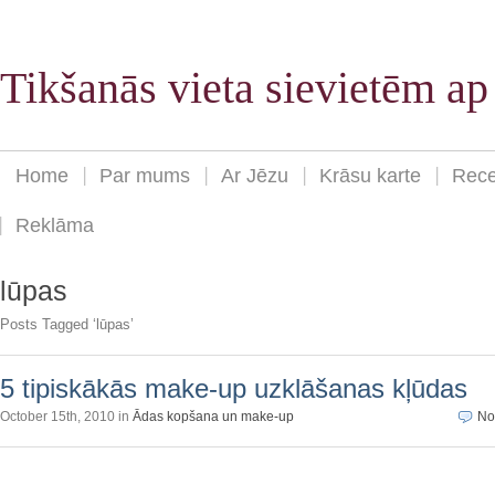
Tikšanās vieta sievietēm a
Home
Par mums
Ar Jēzu
Krāsu karte
Rece
Reklāma
lūpas
Posts Tagged ‘lūpas’
5 tipiskākās make-up uzklāšanas kļūdas
October 15th, 2010 in
Ādas kopšana un make-up
No