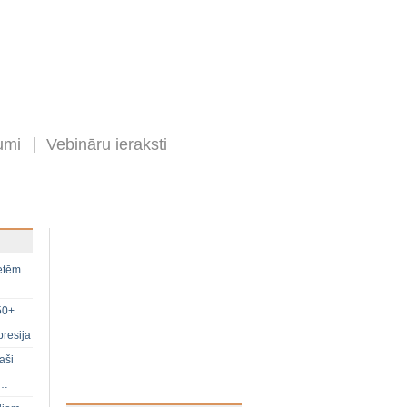
umi
Vebināru ieraksti
ietēm
50+
presija
aši
s…