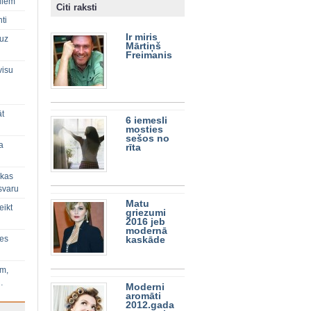
diem
Citi raksti
ti
Ir miris
 uz
Mārtiņš
Freimanis
visu
āt
6 iemesli
mosties
sešos no
a
rīta
 kas
svaru
Matu
eikt
griezumi
2016 jeb
modernā
ies
kaskāde
im,
…
Moderni
aromāti
2012.gada