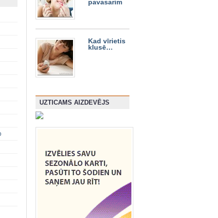
pavasarim
Kad vīrietis
klusē…
UZTICAMS AIZDEVĒJS
p