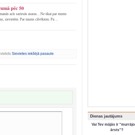
ecumā pēc 50
o manās acīs sariesās asaras…Ne tikai par mums
s, sievietēm. Par mums cilvēkiem. Pa ...
evietots
Sievietes iekšējā pasaule
.
Dienas jautājums
Vai Tev mājās ir "murrājo
ārsts"?