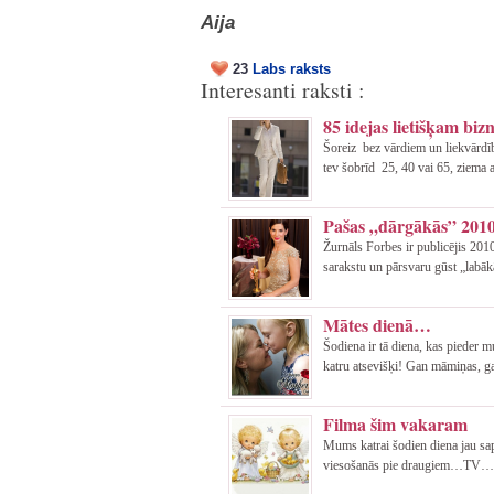
Aija
23
Labs raksts
Interesanti raksti :
85 idejas lietišķam biz
Šoreiz bez vārdiem un liekvārdīb
tev šobrīd 25, 40 vai 65, ziema ai
Pašas „dārgākās” 2010
Žurnāls Forbes ir publicējis 20
sarakstu un pārsvaru gūst „labāk
Mātes dienā…
Šodiena ir tā diena, kas pieder 
katru atsevišķi! Gan māmiņas, g
Filma šim vakaram
Mums katrai šodien diena jau sap
viesošanās pie draugiem…TV…. Atr