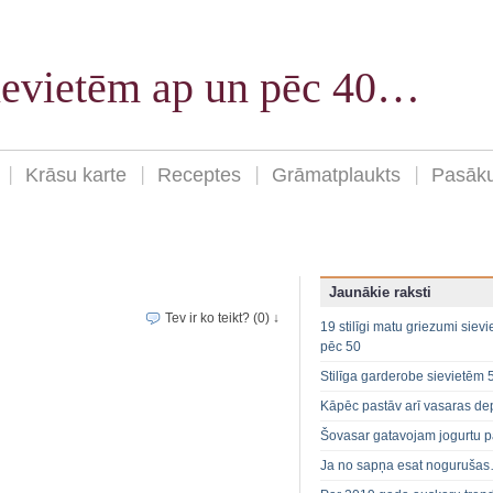
sievietēm ap un pēc 40…
Krāsu karte
Receptes
Grāmatplaukts
Pasāk
Jaunākie raksti
Tev ir ko teikt? (0) ↓
19 stilīgi matu griezumi siev
pēc 50
Stilīga garderobe sievietēm 
Kāpēc pastāv arī vasaras de
Šovasar gatavojam jogurtu p
Ja no sapņa esat noguruša