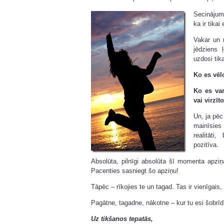
Secinājums
ka ir tika
Vakar un r
jēdziens 
uzdosi tik
Ko es vēl
Ko es var
vai virzī
Un, ja pēc
mainīsies 
realitāti
pozitīva.
Absolūta, pilnīgi absolūta šī momenta apziņa 
Pacenties sasniegt šo apziņu!
Tāpēc – rīkojies te un tagad. Tas ir vienīgais, 
Pagātne, tagadne, nākotne – kur tu esi šobrī
Uz tikšanos tepatās,