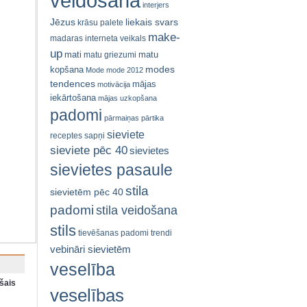
veidošana
interjers
Jēzus
liekais svars
krāsu palete
make-
madaras interneta veikals
up
mati
matu
matu griezumi
modes
kopšana
Mode
mode 2012
tendences
mājas
motivācija
iekārtošana
mājas uzkopšana
padomi
pārmaiņas
pārtika
sieviete
receptes
sapņi
sieviete pēc 40
sievietes
sievietes pasaule
stila
sievietēm pēc 40
padomi
stila veidošana
stils
tievēšanas padomi
trendi
vebināri sievietēm
veselība
šais
veselības