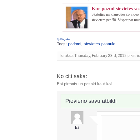
Kur pazūd sievietes v
Skatoties un klausoties šo vide
sievietēm pēc 50. Vispār par mum
By Blogsdna
Tags:
padomi
,
sievietes pasaule
Ieraksts Thursday, February 23rd, 2012 plkst. i
Ko citi saka:
Esi pirmais un pasaki kaut ko!
Pievieno savu atbildi
Es