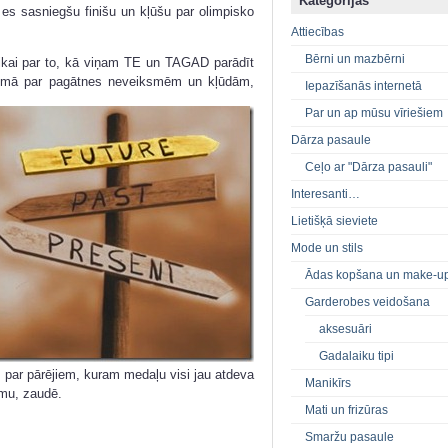
Kategorijas
 es sasniegšu finišu un kļūšu par olimpisko
Attiecības
Bērni un mazbērni
tikai par to, kā viņam TE un TAGAD parādīt
edomā par pagātnes
neveiksmēm un kļūdām,
Iepazīšanās internetā
Par un ap mūsu vīriešiem
Dārza pasaule
Ceļo ar "Dārza pasauli"
Interesanti…
Lietišķā sieviete
Mode un stils
Ādas kopšana un make-u
Garderobes veidošana
aksesuāri
Gadalaiku tipi
s par pārējiem, kuram medaļu visi jau atdeva
Manikīrs
umu, zaudē.
Mati un frizūras
Smaržu pasaule