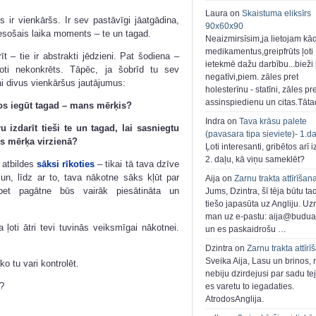
Laura on
Skaistuma eliksīrs
 ir vienkāršs. Ir sev pastāvīgi jāatgādina,
90x60x90
i esošais laika moments – te un tagad.
Neaizmirsīsim,ja lietojam kā
medikamentus,greipfrūts ļoti
īt – tie ir abstrakti jēdzieni. Pat šodiena –
ietekmē dažu darbību...bieži ļ
ļoti nekonkrēts. Tāpēc, ja šobrīd tu sev
negatīvi,piem. zāles pret
ai divus vienkāršus jautājumus:
holesterīnu - statīni, zāles pr
assinspiedienu un citas.Tāt
os iegūt tagad – mans mērķis?
Indra on
Tava krāsu palete
u izdarīt tieši te un tagad, lai sasniegtu
(pavasara tipa sieviete)- 1.d
tos mērķa virzienā?
Ļoti interesanti, gribētos arī i
2. daļu, kā viņu sameklēt?
 atbildes
sāksi rīkoties
– tikai tā tava dzīve
un, līdz ar to, tava nākotne sāks kļūt par
Aija on
Zarnu trakta attīrīšan
, bet pagātne būs vairāk piesātināta un
Jums, Dzintra, šī tēja būtu ta
tiešo japasūta uz Angliju. Uzr
man uz e-pastu: aija@buduar
ļoti ātri tevi tuvinās veiksmīgai nākotnei.
un es paskaidrošu …
Dzintra on
Zarnu trakta attīrī
Sveika Aija, Lasu un brinos,
ko tu vari kontrolēt.
nebiju dzirdejusi par sadu te
d?
es varetu to iegadaties.
AtrodosAnglija.