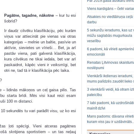
Par 2019.gada auskaru tren
Viens kardigāns – četri varian
Pagātne, tagadne, nākotne
– kur tu esi
Atsakies no viedtālruņa ceļā
šobrīd?
darbu
5 sekunžu ieradums, kas uz 
Ir daudz cilvēku klasifikāciju, pēc kurām
mūžu saglabās mugurkaula
viņus var attiecināt pie vienas vai otras
veselību
kategorijas – melnie un baltie, pasīvie un
aktīvie, sievietes un vīrieši… Bet, ja arī
6 padomi, kā vīrieti apmierin
pastāv viena, pati galvenā klasifikācija,
emocionāli
kura cilvēkus ne tikai iedala, bet var arī
Renatas Ļitvinovas skaistum
paskaidrot, kāpēc vieni ir veiksmīgi, bet
noslēpumi
otri ne, tad tā ir klasifikācija pēc laika.
Vienkārši ikdienas ieradumi,
u?
mums palīdzēs zaudēt lieko 
3 vienkārši veidi, kā otram izt
ie – lidinās mākoņos un ceļ gaisa pilis. Tas
pateicību
ību starta brīdi. Mēs visi kaut reizi esam
ējuši 100 m distanci.
7 labi padomi, kā uzdrošināt
mainīt dzīvi
10 sekundēs tu vari parādīt visu, uz ko esi
Mans padoms: dāvana vīriet
kuram viss jau ir uzdāvināts
žas ļoti spēcīgi. Vieni atceras pagātnes
šā skrējiena sportistiem – un tas neļauj