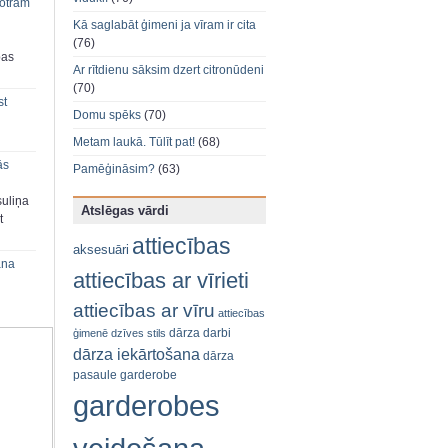
 otram
Kā saglabāt ģimeni ja vīram ir cita
(76)
bas
Ar rītdienu sāksim dzert citronūdeni
(70)
st
Domu spēks
(70)
Metam laukā. Tūlīt pat!
(68)
ās
Pamēģināsim?
(63)
suliņa
Atslēgas vārdi
t
attiecības
aksesuāri
ana
attiecības ar vīrieti
attiecības ar vīru
attiecības
dārza darbi
ģimenē
dzīves stils
dārza iekārtošana
dārza
pasaule
garderobe
garderobes