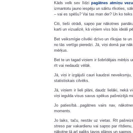
Kāds velk sev līdzi
pagātnes atmiņu vez
izmantotu jauno iespēju un sāktu rīkoties, sāk
– vai es spēšu? Vai tas man der? Un ko teiks
Citi, tieši otrādi, sapņo par nākotnes pa
karti un vizualizē, kā viņiem viss būs ideāli 
Bet veiksmīgie cilvēki dzīvo un rīkojas te un
no tās vertīgo pieredzi. Jā, viņi domā par nā
mērķus.
Bet te un tagad viņiem ir šobrīdējais mērķis un
rīt vai nedaudz vēlāk.
Jā, viņi ir izgājuši cauri kaudzei neveiksmju,
statistiskais cilvēks.
Jā, viņiem ir lieli plāni, daudz lielāki, nekā
viņi iegulda visus savus spēkus pašreizējā 
Jo patiesībā…pagātnes vairs nav, nākotnes
moments.
Jo laiks, taču, nestāv uz vietas. Rīt pašreiz
streso par vakardienu vai sapņo par rītdienu,
nākotne tā arī paliks tavos plānos un sapņos.