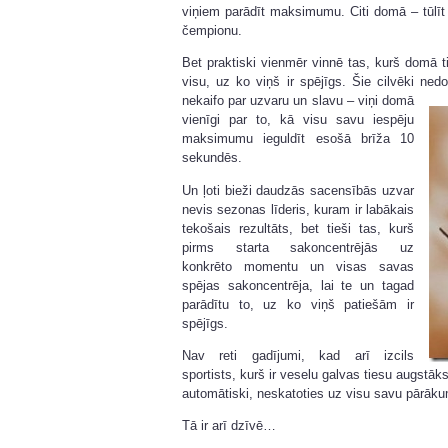
viņiem parādīt maksimumu. Citi domā – tūlīt
čempionu.
Bet praktiski vienmēr vinnē tas, kurš domā 
visu, uz ko viņš ir spējīgs. Šie cilvēki n
nekaifo par uzvaru un slavu – viņi domā
vienīgi par to, kā visu savu iespēju
maksimumu ieguldīt esošā brīža 10
sekundēs.
Un ļoti bieži daudzās sacensībās uzvar
nevis sezonas līderis, kuram ir labākais
tekošais rezultāts, bet tieši tas, kurš
pirms starta sakoncentrējās uz
konkrēto momentu un visas savas
spējas sakoncentrēja, lai te un tagad
parādītu to, uz ko viņš patiešām ir
spējīgs.
Nav reti gadījumi, kad arī izcils
sportists, kurš ir veselu galvas tiesu augstāk
automātiski, neskatoties uz visu savu pārāk
Tā ir arī dzīvē…