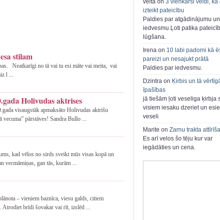
velta on
3 vienkārši veidi, kā
izteikt pateicību
Paldies par atgādinājumu un
iedvesmu.Ļoti patika pateicī
lūgšana.
Irena on
10 labi padomi kā ē
nesa stilam
pareizi un nesajukt prātā
as. Neatkarīgi no tā vai tu esi māte vai meita, vai
Paldies par iedvesmu.
z l ...
Dzintra on
Ķirbis un tā vērtīg
īpašības
.gada Holivudas aktrises
jā tiešām ļoti veseliga ķirbja 
visiem iesaku dzeriet un esie
10.gada visaugstāk apmaksāto Holivudas aktrišu
veseli
ā vecuma” pārstāves! Sandra Bullo ...
Marite on
Zarnu trakta attīrīš
Es arī velos šo tēju kur var
iegādāties un cena.
mums, kad vēlos no sirds sveikt mūs visas kopā un
an vecmāmiņas, gan tās, kurām ...
lānota – vieniem baznīca, viesu galds, citiem
odiet brīdi šovakar vai rīt, izslēd ...