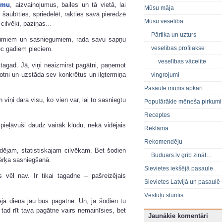
umu
, aizvainojumus, bailes un tā vietā, lai
Mūsu māja
 šaubīties, spriedelēt, rakties savā pieredzē
Mūsu veselība
 cilvēki, paziņas…
Pārtika un uzturs
nākumiem un sasniegumiem, rada savu sapņu
veselības profilakse
pēc gadiem pieciem.
veselības vācelīte
 tagad. Jā, viņi neaizmirst pagātni, paņemot
kotni un uzstāda sev konkrētus un ilgtermiņa
vingrojumi
Pasaule mums apkārt
 viņi dara visu, ko vien var, lai to sasniegtu
Populārākie mēneša pirkumi
Receptes
 pieļāvuši daudz vairāk kļūdu, nekā vidējais
Reklāma
Rekomendēju
 vidējam, statistiskajam cilvēkam. Bet šodien
Buduars.lv grib zināt…
mērķa sasniegšanā.
Sievietes iekšējā pasaule
 vēl nav. Ir tikai tagadne – pašreizējais
Sievietes Latvijā un pasaulē
Vēstuļu stūrītis
ējā diena jau būs pagātne. Un, ja šodien tu
 tad rīt tava pagātne vairs nemainīsies, bet
Jaunākie komentāri