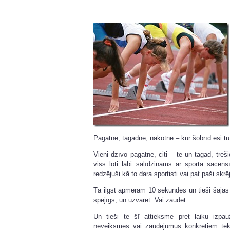
Pagātne, tagadne, nākotne – kur šobrīd esi t
Vieni dzīvo pagātnē, citi – te un tagad, treš
viss ļoti labi salīdzināms ar sporta sacens
redzējuši kā to dara sportisti vai pat paši skr
Tā ilgst apmēram 10 sekundes un tieši šajās 
spējīgs, un uzvarēt. Vai zaudēt…
Un tieši te šī attieksme pret laiku izpau
neveiksmes vai zaudējumus konkrētiem teko