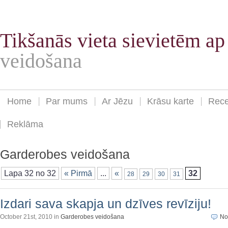
Tikšanās vieta sievietēm a
veidošana
Home
Par mums
Ar Jēzu
Krāsu karte
Rece
Reklāma
Garderobes veidošana
Lapa 32 no 32
« Pirmā
...
«
32
28
29
30
31
Izdari sava skapja un dzīves revīziju!
October 21st, 2010 in
Garderobes veidošana
No