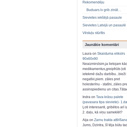
Rekomendēju
Buduars.lv grib zināt…
Sievietes iekšējā pasaule
Sievietes Latvijā un pasaulē
Vēstuļu stūrītis
Jaunākie komentāri
Laura on
Skaistuma eliksīrs
90x60x90
Neaizmirsīsim,ja lietojam kā
medikamentus,greipfrūts ļoti
ietekmē dažu darbību...bieži ļ
negatīvi,piem. zāles pret
holesterīnu - statīni, zāles pr
assinspiedienu un citas.Tāt
Indra on
Tava krāsu palete
(pavasara tipa sieviete)- 1.d
Ļoti interesanti, gribētos arī i
2. daļu, kā viņu sameklēt?
Aija on
Zarnu trakta attīrīšan
Jums, Dzintra, šī tēja būtu ta