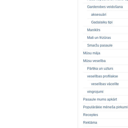
Garderobes veidošana
aksesuāri
Gadalaiku tipi
Manikīrs
Mati un frizūras
Smaržu pasaule
Mūsu māja
Mūsu veselība
Pārtika un uzturs
veselības profilakse
veselības vācelīte
vingrojumi
Pasaule mums apkārt
Populārākie mēneša pirkumi
Receptes
Reklāma