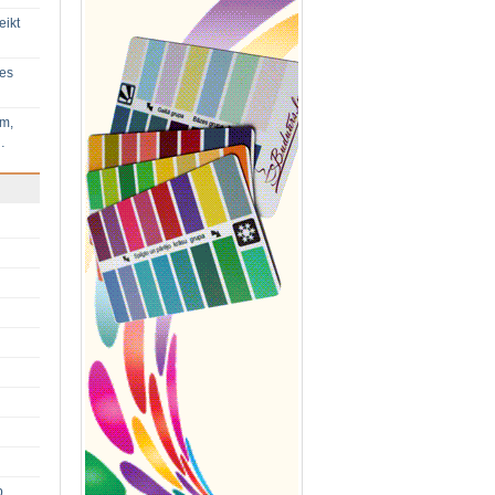
eikt
ies
im,
…
p