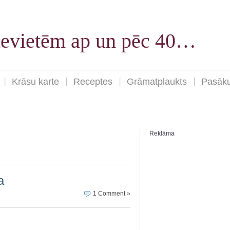
sievietēm ap un pēc 40…
Krāsu karte
Receptes
Grāmatplaukts
Pasāk
Reklāma
a
1 Comment »