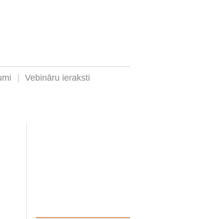
umi
Vebināru ieraksti