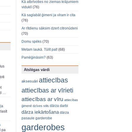
Kā atbrīvoties no ziemas krājumiem
viduklī
(76)
Kā saglabāt ģimeni ja vīram ir cita
(76)
Ar rītdienu sāksim dzert citronūdeni
(70)
Domu spēks
(70)
Metam laukā. Tūlīt pat!
(68)
Pamēģināsim?
(63)
dus
Atslēgas vārdi
oti
attiecības
aksesuāri
et
attiecības ar vīrieti
ad …
attiecības ar vīru
attiecības
dārza darbi
ģimenē
dzīves stils
aļa
dārza iekārtošana
zlasīt
dārza
pasaule
garderobe
garderobes
a
d pa