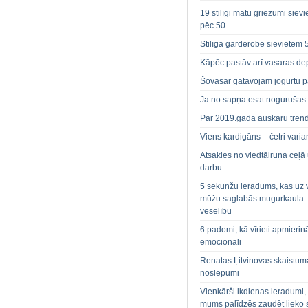
19 stilīgi matu griezumi siev
pēc 50
Stilīga garderobe sievietēm 
Kāpēc pastāv arī vasaras de
Šovasar gatavojam jogurtu p
Ja no sapņa esat noguruša
Par 2019.gada auskaru tren
Viens kardigāns – četri varian
Atsakies no viedtālruņa ceļā
darbu
5 sekunžu ieradums, kas uz 
mūžu saglabās mugurkaula
veselību
6 padomi, kā vīrieti apmierin
emocionāli
Renatas Ļitvinovas skaistum
noslēpumi
Vienkārši ikdienas ieradumi,
mums palīdzēs zaudēt lieko 