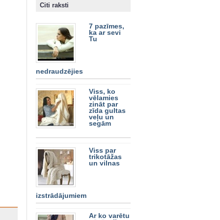
Citi raksti
7 pazīmes,
ka ar sevi
Tu
nedraudzējies
Viss, ko
vēlamies
zināt par
zīda gultas
veļu un
segām
Viss par
trikotāžas
un vilnas
izstrādājumiem
Ar ko varētu