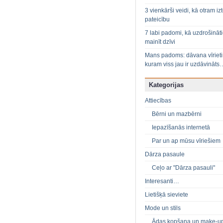
3 vienkārši veidi, kā otram izt
pateicību
7 labi padomi, kā uzdrošināt
mainīt dzīvi
Mans padoms: dāvana vīriet
kuram viss jau ir uzdāvināts
Kategorijas
Attiecības
Bērni un mazbērni
Iepazīšanās internetā
Par un ap mūsu vīriešiem
Dārza pasaule
Ceļo ar "Dārza pasauli"
Interesanti…
Lietišķā sieviete
Mode un stils
Ādas kopšana un make-u