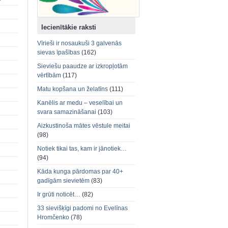
Iecienītākie raksti
Vīrieši ir nosaukuši 3 galvenās
sievas īpašības
(162)
Sieviešu paaudze ar izkropļotām
vērtībām
(117)
Matu kopšana un želatīns
(111)
Kanēlis ar medu – veselībai un
svara samazināšanai
(103)
Aizkustinoša mātes vēstule meitai
(98)
Notiek tikai tas, kam ir jānotiek…
(94)
Kāda kunga pārdomas par 40+
gadīgām sievietēm
(83)
Ir grūti noticēt…
(82)
33 sievišķīgi padomi no Evelīnas
Hromčenko
(78)