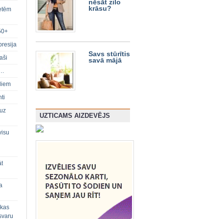
nēsāt zilo
krāsu?
ietēm
50+
presija
Savs stūrītis
aši
savā mājā
s…
diem
ti
 uz
UZTICAMS AIZDEVĒJS
visu
āt
a
 kas
svaru