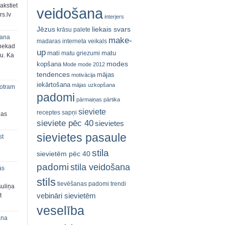
akstiet
veidošana
s.lv
interjers
Jēzus
liekais svars
krāsu palete
šana
make-
madaras interneta veikals
 nekad
up
mati
matu
matu griezumi
ju. Ka
modes
kopšana
Mode
mode 2012
tendences
mājas
motivācija
iekārtošana
mājas uzkopšana
 otram
padomi
pārmaiņas
pārtika
sieviete
receptes
sapņi
bas
sieviete pēc 40
sievietes
sievietes pasaule
st
stila
sievietēm pēc 40
padomi
stila veidošana
ās
stils
tievēšanas padomi
trendi
suliņa
vebināri sievietēm
t
veselība
ana