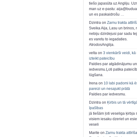
tiešo japasūta uz Angliju. Uzr
man uz e-pastu: aija@buduar
un es paskaidrošu …
Dzintra on
Zarnu trakta attīrī
Sveika Aija, Lasu un brinos,
nebiju dzirdejusi par sadu te
es varetu to iegadaties.
AtrodosAnglija.
velta on
3 vienkārši veidi, kā
izteikt pateicību
Paldies par atgādinājumu un
iedvesmu.Ļoti patika pateicī
lūgšana.
Irena on
10 labi padomi kā ē
pareizi un nesajukt prātā
Paldies par iedvesmu.
Dzintra on
Ķirbis un tā vērtīg
īpašības
jā tiešām ļoti veseliga ķirbja 
visiem iesaku dzeriet un esie
veseli
Marite on
Zarnu trakta attīrīš