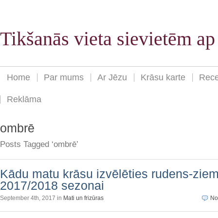
Tikšanās vieta sievietēm a
Home
Par mums
Ar Jēzu
Krāsu karte
Rece
Reklāma
ombrē
Posts Tagged ‘ombrē’
Kādu matu krāsu izvēlēties rudens-zie
2017/2018 sezonai
September 4th, 2017 in
Mati un frizūras
No