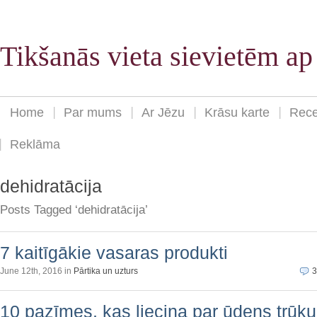
Tikšanās vieta sievietēm a
Home
Par mums
Ar Jēzu
Krāsu karte
Rece
Reklāma
dehidratācija
Posts Tagged ‘dehidratācija’
7 kaitīgākie vasaras produkti
June 12th, 2016 in
Pārtika un uzturs
3
10 pazīmes, kas liecina par ūdens trūk