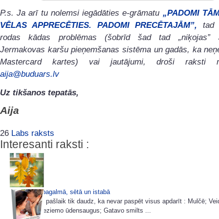
P.s. Ja arī tu nolemsi iegādāties e-grāmatu
„PADOMI TĀM
VĒLAS APPRECĒTIES. PADOMI PRECĒTAJĀM”,
tad 
rodas kādas problēmas (šobrīd šad tad „niķojas” S
Jermakovas karšu pieņemšanas sistēma un gadās, ka neņ
Mastercard kartes) vai jautājumi, droši raksti
aija@buduars.lv
Uz tikšanos tepatās,
Aija
26
Labs raksts
Interesanti raksti :
Miķeļdiena pagalmā, sētā un istabā
Dārzā darbu pašlaik tik daudz, ka nevar paspēt visus apdarīt : Mulčē; Ve
viršu dobi; Ieziemo ūdensaugus; Gatavo smilts ...