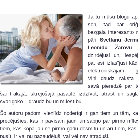
Ja tu mūsu blogu ap
sen, tad par oriģ
bezgala interesanto 
pāri
Svetlanu Jerm
Leonīdu Žarovu
e
dzirdējusi un, iespē
pat esi izlasījusi kā
elektroniskajām g
Viņi daudz raksta 
savā pieredzē par t
šai trakajā, skrejošajā pasaulē izdzīvot, atrast un sagl
svarīgāko – draudzību un mīlestību.
Šo autoru padomi vienlīdz noderīgi ir gan tiem un tām, k
precējušies, kas ir pavisam jauni un sapņo par pirmo mīle
tiem, kas kopā jau ne pirmo gadu desmitu un arī tiem, kas
pusīti ir vai nu pazaudējuši vai vēl nav atraduši.