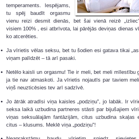
temperaments. Iespējams,
tu spēj baudīt orgasmu
vienu reizi desmit dienās, bet šai vienā reizē „izlie
visiem 100% , esi atbrīvota, lai pārējās deviņas dienas v
ko atcerēties.
Ja vīrietis vēlas seksu, bet tu šodien esi gatava tikai „asis
viņam palīdzēt – tā arī pasaki.
Netēlo kaisli un orgasmu! Tie ir meli, bet meli mīlestību g
ja tie nav atmaskoti. Ja vīrietis nojautīs par taviem mel
viņš neuzticēsies tev arī sadzīvē.
Jo ātrāk atradīsi viņa kaisles „podziņu”, jo labāk. Ir vīri
seksa laikā uzbudina partneres stāsti par bijušajiem vīr
viņas seksuālajām fantāzijām, citus uzbudina skaļas e
citus – klusums. Meklē viņa „podziņu”!
Neaprakstāmu baudu vīrietim sniedz sieviete