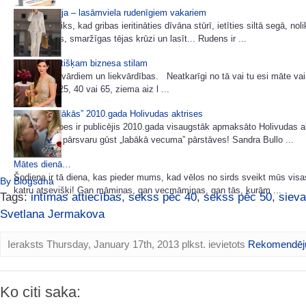
3 dienu akcija – lasāmviela rudenīgiem vakariem
Rudens ir laiks, kad gribas ieritināties dīvāna stūrī, ietīties siltā segā, nol
sev kūpošas, smaržīgas tējas krūzi un lasīt... Rudens ir ...
85 idejas lietišķam biznesa stilam
Šoreiz bez vārdiem un liekvārdības. Neatkarīgi no tā vai tu esi māte vai
tev šobrīd 25, 40 vai 65, ziema aiz l ...
Pašas „dārgākās” 2010.gada Holivudas aktrises
Žurnāls Forbes ir publicējis 2010.gada visaugstāk apmaksāto Holivudas a
sarakstu un pārsvaru gūst „labākā vecuma” pārstāves! Sandra Bullo ...
Mātes dienā…
Šodiena ir tā diena, kas pieder mums, kad vēlos no sirds sveikt mūs vis
By Blogsdna
katru atsevišķi! Gan māmiņas, gan vecmāmiņas, gan tās, kurām ...
Tags:
intīmas attiecības
,
sekss pēc 40
,
sekss pēc 50
,
sieva
Svetlana Jermakova
Ieraksts Thursday, January 17th, 2013 plkst. ievietots
Rekomendēj
Ko citi saka: