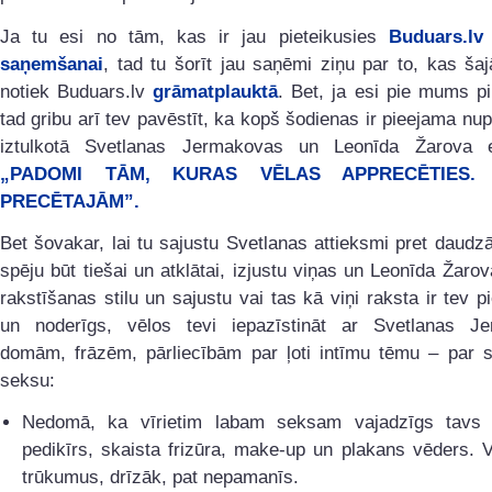
Ja tu esi no tām, kas ir jau pieteikusies
Buduars.lv
saņemšanai
, tad tu šorīt jau saņēmi ziņu par to, kas ša
notiek Buduars.lv
grāmatplauktā
. Bet, ja esi pie mums pi
tad gribu arī tev pavēstīt, ka kopš šodienas ir pieejama nupa
iztulkotā Svetlanas Jermakovas un Leonīda Žarova 
„PADOMI TĀM, KURAS VĒLAS APPRECĒTIES.
PRECĒTAJĀM”.
Bet šovakar, lai tu sajustu Svetlanas attieksmi pret daudz
spēju būt tiešai un atklātai, izjustu viņas un Leonīda Žarov
rakstīšanas stilu un sajustu vai tas kā viņi raksta ir tev
un noderīgs, vēlos tevi iepazīstināt ar Svetlanas J
domām, frāzēm, pārliecībām par ļoti intīmu tēmu – par 
seksu:
Nedomā, ka vīrietim labam seksam vajadzīgs tavs 
pedikīrs, skaista frizūra, make-up un plakans vēders. 
trūkumus, drīzāk, pat nepamanīs.