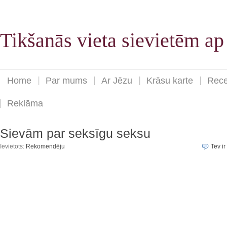
Tikšanās vieta sievietēm a
Home
Par mums
Ar Jēzu
Krāsu karte
Rece
Reklāma
Sievām par seksīgu seksu
Ievietots:
Rekomendēju
Tev ir