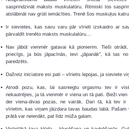
sasprindzināt maksts muskulatūru. Ritmiski tos saspri
atslābināt nav grūti iemācīties. Trenē šos muskuļus katru
Ir sievietes, kas savu varu pār vīrieti izskaidro ar s
pārvaldīt trenēto maksts muskulatūru…
Nav jābūt vienmēr gatavai kā pionierim. Tieši otrādi,
priecīgs, ja būs jāpacīnās, tevi „jāpanāk”, kā tas no
paredzēts.
Dažreiz iniciatore esi pati – vīrietis lepojas, ja sieviete vi
Atrodi pozu, kas, lai sasniegtu orgasmu tev ir vis
nekautrējies, ja tā vienmēr ir viena un tā pati. Bieži vien
der viena-divas pozas, ne vairāk. Dari tā, kā tev ir 
vīrietim, kas viņam jāizdara tavas baudas labā. Pašam
prātā var neienākt, pat līdz mūža galam.
Vislielākā tava kļūda – klusēšana un kautrēšanās. Gul