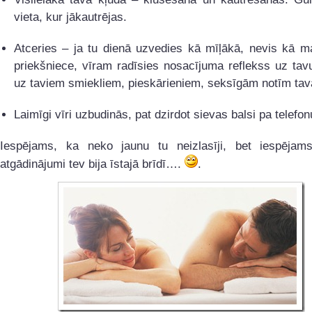
vieta, kur jākautrējas.
Atceries – ja tu dienā uzvedies kā mīļākā, nevis kā 
priekšniece, vīram radīsies nosacījuma reflekss uz ta
uz taviem smiekliem, pieskārieniem, seksīgām notīm ta
Laimīgi vīri uzbudinās, pat dzirdot sievas balsi pa telef
Iespējams, ka neko jaunu tu neizlasīji, bet iespējam
atgādinājumi tev bija īstajā brīdī….
.