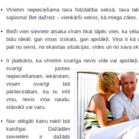
Vīrietim nepieciešama tava līdzdalība seksā, tava lab
sajūsma! Bet dažreiz – vienkārši sekss, kā miega zāles.
Bieži vien sieviete atsaka vīram tikai tāpēc vien, ka vēlas
būtu ideāli: gan viņas izskats, gan apstākļi. Viņa it kā
pati no sevis, no skaistas situācijas, vides un no sava s
Ir jāatkārto, ka vīrietim svarīga nevis vide vai apstākļi
svarīgi justies
nepieciešamam, iekārotam,
viņam svarīgi būt
pārliecinātam, ka tu mīli
viņu, nevis viņa naudu,
stāvokli vai varu.
Nav obligāti katru nakti būt
kaislīgai. Dažādām
sievietēm ir dažāds