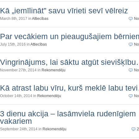
Kā „iemīlināt” savu vīrieti sevī vēlreiz
March 8th, 2017 in
Attiecības
No
Par vecākiem un pieaugušajiem bērnie
July 15th, 2016 in
Attiecības
No
Vingrinājums, lai sāktu atgūt sievišķīb
November 27th, 2014 in
Rekomendēju
No
Kā atrast labu vīru, kurš meklē labu tev
October 14th, 2014 in
Rekomendēju
No
3 dienu akcija – lasāmviela rudenīgiem
vakariem
September 24th, 2014 in
Rekomendēju
2