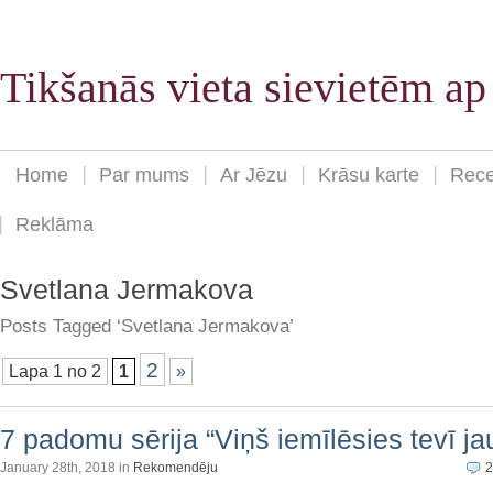
Tikšanās vieta sievietēm a
Home
Par mums
Ar Jēzu
Krāsu karte
Rece
Reklāma
Svetlana Jermakova
Posts Tagged ‘Svetlana Jermakova’
2
Lapa 1 no 2
1
»
7 padomu sērija “Viņš iemīlēsies tevī jau 
January 28th, 2018 in
Rekomendēju
2