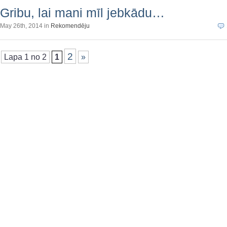
Gribu, lai mani mīl jebkādu…
May 26th, 2014 in
Rekomendēju
2
Lapa 1 no 2
1
»