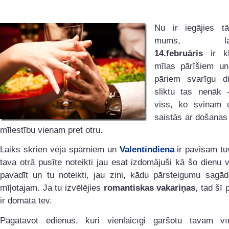
Nu ir iegājies t
mums, latvi
14.februāris
ir kļ
mīlas pārīšiem u
pāriem svarīgu d
sliktu tas nenāk 
viss, ko svinam 
saistās ar došanas
mīlestību vienam pret otru.
Laiks skrien vēja spārniem un
Valentīndiena
ir pavisam tu
tava otrā pusīte noteikti jau esat izdomājuši kā šo dienu 
pavadīt un tu noteikti, jau zini, kādu pārsteigumu sagā
mīļotajam. Ja tu izvēlējies
romantiskas vakariņas
, tad šī 
ir domāta tev.
Pagatavot ēdienus, kuri vienlaicīgi garšotu tavam vī