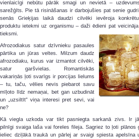
vienlaicīgi nebūtu pārāk smagi un nevietā – uzdevum
sarežģīts. Pie tā risināšanas ir darbojušies pat senie gudri
senās Grieķijas laikā daudzi cilvēki ievēroja konkrētu
produktu ietekmi uz organismu – daži ēdieni pat veicināj
tieksmi.
Afrozodiakus satur dzīvnieku pasaules
pārtika un jūras veltes. Milzum daudz
afrozodiaku, kurus var izmantot cilvēki,
satur garšvielas. Romantiskās
vakariņās ļoti svarīgs ir porcijas lielums
– tu, taču, vēlies nevis piebarot savu
mīļoto līdz nemaņai, bet gan uzbudināt
un „uzsiltīt” viņa interesi pret sevi, vai
ne?
Kā viegla uzkoda var tikt pasniegta sarkanā zivs. Ir jā
pilnīgi svaiga laša vai foreles fileja. Sagriez to ļoti plānos
ieliec dziļākā traukā un pārlej ar svaigi spiesta apelsīna 