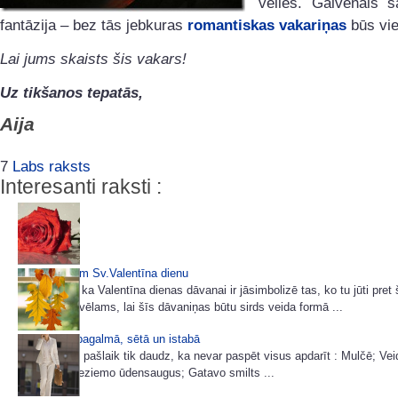
vēlies. Galvenais š
fantāzija – bez tās jebkuras
romantiskas vakariņas
būs vi
Lai jums skaists šis vakars!
Uz tikšanos tepatās,
Aija
7
Labs raksts
Interesanti raksti :
Kā pavadīsim Sv.Valentīna dienu
Visi nojauš, ka Valentīna dienas dāvanai ir jāsimbolizē tas, ko tu jūti pret 
cilvēku. Un vēlams, lai šīs dāvaniņas būtu sirds veida formā ...
Miķeļdiena pagalmā, sētā un istabā
Dārzā darbu pašlaik tik daudz, ka nevar paspēt visus apdarīt : Mulčē; Ve
viršu dobi; Ieziemo ūdensaugus; Gatavo smilts ...