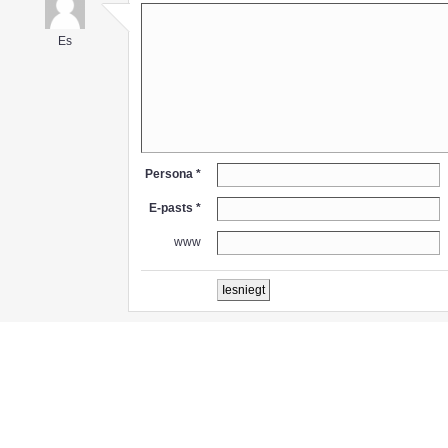
Es
Persona *
E-pasts *
www