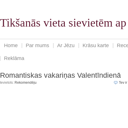
Tikšanās vieta sievietēm a
Home
Par mums
Ar Jēzu
Krāsu karte
Rece
Reklāma
Romantiskas vakariņas Valentīndienā
Ievietots:
Rekomendēju
Tev ir