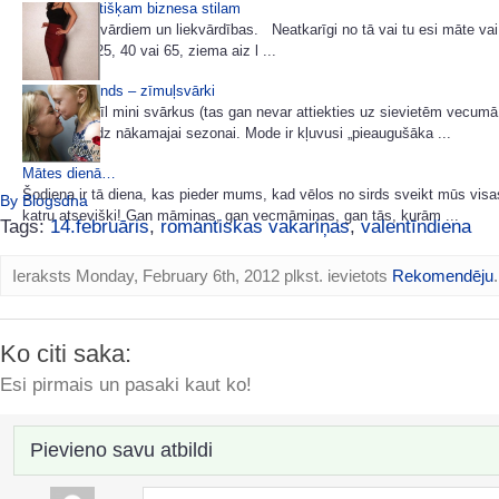
85 idejas lietišķam biznesa stilam
Šoreiz bez vārdiem un liekvārdības. Neatkarīgi no tā vai tu esi māte vai
tev šobrīd 25, 40 vai 65, ziema aiz l ...
Sezonas trends – zīmuļsvārki
Tām, kas mīl mini svārkus (tas gan nevar attiekties uz sievietēm vecumā
jāpagaida līdz nākamajai sezonai. Mode ir kļuvusi „pieaugušāka ...
Mātes dienā…
Šodiena ir tā diena, kas pieder mums, kad vēlos no sirds sveikt mūs vis
By Blogsdna
katru atsevišķi! Gan māmiņas, gan vecmāmiņas, gan tās, kurām ...
Tags:
14.februāris
,
romantiskas vakariņas
,
valentīndiena
Ieraksts Monday, February 6th, 2012 plkst. ievietots
Rekomendēju
.
Ko citi saka:
Esi pirmais un pasaki kaut ko!
Pievieno savu atbildi