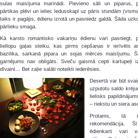
sulas maisījuma marinādi. Pievieno sāli un piparus, p
pārtikas plēvi un ieliec ledusskapī uz pāris stundām (vism
laiks ir pagājis, ēdienu izrotā un pasniedz galdā. Šāda uz
pārlieku smaga.
Kā karsto romantisko vakariņu ēdienu vari pasniegt, 
liellopu gaļas steiku, kas pirms cepšanas ir ierīvēts ar
bazilika, sarkanā pipara un sojas mērces maisījumu. Š
garnējums nav obligāts. Sveču gaismā cepti kartupeļi iz
dīvaini… Bet zaļie salāti noteikti iederēsies.
Desertā var būt svaig
uzputotu saldo krēj
lielisks papildinājum
– riekstu un siera aso
Protams, tā i
rekomendācija. Š
ēdienkarti vari v