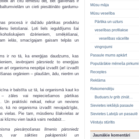
iek arī citu iemeslu dēļ, bet galvenais ir
Mūsu māja
lbaltumvielām un cieti piesātināto gardumu-
Mūsu veselība
Pārtika un uzturs
as procesā ir dažādu pārtikas produktu
enu lietošanai. Ļoti liels ieguldījums šai
veselības profilakse
koholiskajiem dzērieniem, smēķēšanai,
veselības vācelīte
umam ielās, smacīgajam gaisam telpās un
vingrojumi
Pasaule mums apkārt
jums ir no tā, ka enerģijas daudzums, kas
eniem, ievērojami pārsniedz to enerģijas
Populārākie mēneša pirkumi
 arī organisma nespējai izvadīt (arī izvadīt
Receptes
adīšanas orgāniem – plaušām, ādu, nierēm un
Reklāma
Rekomendēju
cīna ir balstīta uz tā, lai organismā kaut ko
u – zāles vai nepieciešamos pārtikas
Buduars.lv grib zināt…
s. Un praktiski nekad, nekur un neviens
Sievietes iekšējā pasaule
o, kā no organisma izvadīt nevajadzīgās,
ās vielas. Pie tam, mūsdienu šlakvielas ar
Sievietes Latvijā un pasaulē
ai klizmu vien laukā vairs nedabūt…
Vēstuļu stūrītis
nisma piesārņošanas līmenis pārsniedz
jamo, var sākties pakāpeniski un
Jaunākie komentāri