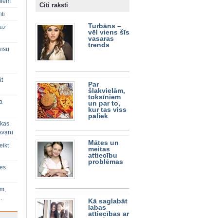
diem
Citi raksti
ti
Turbāns –
 uz
vēl viens šīs
vasaras
trends
visu
āt
Par
šlakvielām,
toksīniem
a
un par to,
kur tas viss
paliek
 kas
svaru
Mātes un
eikt
meitas
attiecību
problēmas
ies
im,
…
Kā saglabāt
labas
attiecības ar