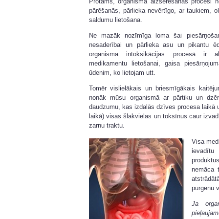
Protams, organisma aizsērēšanas procesi not
pārēšanās, pārlieka nevērtīgo, ar taukiem, o
saldumu lietošana.
Ne mazāk nozīmīga loma šai piesārņošan
nesaderībai un pārlieka asu un pikantu ēdi
organisma intoksikācijas procesā ir al
medikamentu lietošanai, gaisa piesārņoj
ūdenim, ko lietojam utt.
Tomēr vislielākais un briesmīgākais kaitē
nonāk mūsu organismā ar pārtiku un dzēri
daudzumu, kas izdalās dzīves procesa laikā un
laikā) visas šlakvielas un toksīnus caur izv
zarnu traktu.
Visa medi
ievadīt
produktu
nemāca t
atstrādāt
purgenu v
Ja orga
pieļau