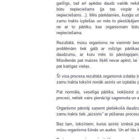
garšīgs, tad arī apēdas daudz vairāk nek
būtu nepieciešams (ja tas vispār i
nepieciešams…). Mēs pārēdamies, kuņģis u
zarnu trakts izplešas un mēs to piestūķēja
ne ar to pārtiku, kas organismam būt
nepieciešama.
Rezultātā, mūsu organisms ne vienmēr be
problēmām tiek galā ar milzīgo pārtika
daudzumu, ar kuru mēs to pārslogojam
Mūsdienās pat maizes šķēli nevar apēst, l
pat kaitīgas vielas.
Šī visa procesa rezultātā organismā izdalās ļo
zarnu trakta toksīni nonāk asinīs un izplatās 
Pat normāla, veselīga pārtika, nokļūstot 
procesi, netiek vairs pienācīgi sagremota un a
Organisms pārstāj saņemt pietiekošā daudz
zarnu trakts tiek „aizsists” ar pūšanas proces
Bez tam, toksīniem, kurus asinis iznēsā pa
mūsu organisma šūnās un audos. Un arī tās ir