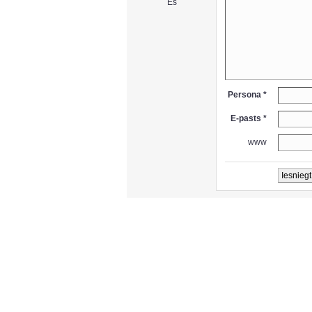
Es
Persona *
E-pasts *
www