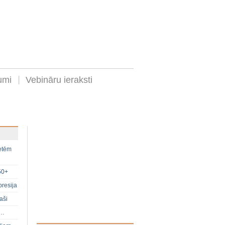
umi
Vebināru ieraksti
ietēm
50+
presija
aši
s…