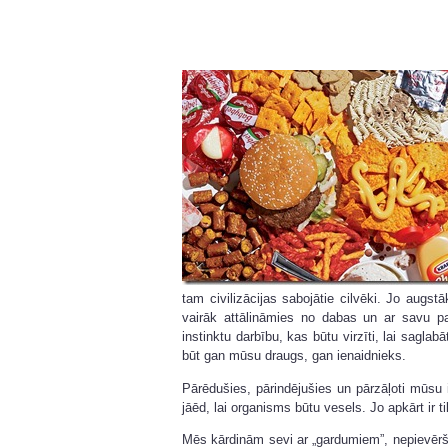
tam civilizācijas sabojātie cilvēki. Jo augstā
vairāk attālināmies no dabas un ar savu p
instinktu darbību, kas būtu virzīti, lai sagla
būt gan mūsu draugs, gan ienaidnieks.
Pārēdušies, pārindējušies un pārzāļoti mūsu i
jāēd, lai organisms būtu vesels. Jo apkārt ir 
Mēs kārdinām sevi ar „gardumiem”, nepievērš