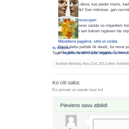
Šodiena ir tā diena, kas pieder mums, kad
katru atsevišķi! Gan māmiņas, gan vecmām
Kāpēc mēs novecojam
Cilvēka ķermenis sastāv no miljardiem š
sarežģīti, pie tam katram orgānam tās stipr
Miķeļdiena pagalmā, sētā un istabā
Dārzā darbu pašlaik tik daudz, ka nevar p
By Blogsdna
viršu dobi; Ieziemo ūdensaugus; Gatavo sm
Tags:
organisma attīrīšana
,
organisms
,
sesel
Ieraksts Monday, May 21st, 2012 plkst. ievietot
Ko citi saka:
Esi pirmais un pasaki kaut ko!
Pievieno savu atbildi