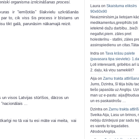
eniski organisma iznīcināšanas procesi.
Laura on
Skaistuma eliksīrs
90x60x90
kuras ir “iemīļotās” šlakvielu uzkrāšanās
Neaizmirsīsim,ja lietojam kā
 par to, cik viss šis process ir bīstams un
medikamentus,greipfrūts ļoti
visu tikt galā, parunāsim nākamajā reizē.
ietekmē dažu darbību...bieži ļ
negatīvi,piem. zāles pret
holesterīnu - statīni, zāles pr
assinspiedienu un citas.Tāt
Indra on
Tava krāsu palete
(pavasara tipa sieviete)- 1.d
Ļoti interesanti, gribētos arī i
2. daļu, kā viņu sameklēt?
Aija on
Zarnu trakta attīrīšan
Jums, Dzintra, šī tēja būtu ta
tiešo japasūta uz Angliju. Uzr
man uz e-pastu: aija@buduar
s un visos Latvijas stūrīšos, dārzos un
un es paskaidrošu …
nacionālais ...
Dzintra on
Zarnu trakta attīrī
Sveika Aija, Lasu un brinos,
nebiju dzirdejusi par sadu te
arīgi no tā vai tu esi māte vai meita, vai
es varetu to iegadaties.
AtrodosAnglija.