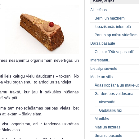
Kategorijas
ā
r
Attiecības
n
Bērni un mazbērni
m
u
Iepazīšanās internetā
Par un ap mūsu vīriešiem
z
Dārza pasaule
s
Ceļo ar "Dārza pasauli"
.
ai mēs nesaņemtu organismam nevērtīgas un
Interesanti…
Lietišķā sieviete
ti liels kaitīgu vielu daudzums – toksīni. No
Mode un stils
pa visu organismu, to ārdod un saindējot.
Ādas kopšana un make-u
zarnu traktā, kur jau ir sākušies pūšanas
Garderobes veidošana
rī sāk pūt.
aksesuāri
umā tam nepieciešamās barības vielas, bet
Gadalaiku tipi
a atliekām – šlakvielām.
Manikīrs
 visu organismu, arī ir tendence uzkrāties
Mati un frizūras
 šlakvielas.
Smaržu pasaule