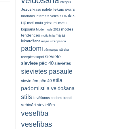
veidošana
interjers
Jēzus
liekais svars
krāsu palete
make-
madaras interneta veikals
up
mati
matu
matu griezumi
modes
kopšana
Mode
mode 2012
tendences
mājas
motivācija
iekārtošana
mājas uzkopšana
padomi
pārmaiņas
pārtika
sieviete
receptes
sapņi
sieviete pēc 40
sievietes
sievietes pasaule
stila
sievietēm pēc 40
padomi
stila veidošana
stils
tievēšanas padomi
trendi
vebināri sievietēm
veselība
veselības