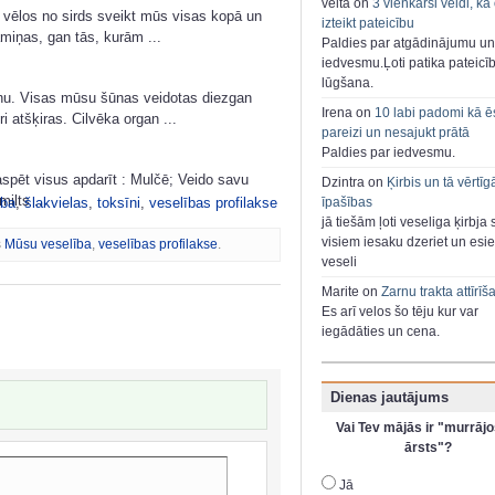
velta on
3 vienkārši veidi, kā
 vēlos no sirds sveikt mūs visas kopā un
izteikt pateicību
iņas, gan tās, kurām ...
Paldies par atgādinājumu un
iedvesmu.Ļoti patika pateicī
lūgšana.
ūnu. Visas mūsu šūnas veidotas diezgan
Irena on
10 labi padomi kā ē
i atšķiras. Cilvēka organ ...
pareizi un nesajukt prātā
Paldies par iedvesmu.
aspēt visus apdarīt : Mulčē; Veido savu
Dzintra on
Ķirbis un tā vērtīg
ilts ...
ība
,
šlakvielas
,
toksīni
,
veselības profilakse
īpašības
jā tiešām ļoti veseliga ķirbja 
visiem iesaku dzeriet un esie
s
Mūsu veselība
,
veselības profilakse
.
veseli
Marite on
Zarnu trakta attīrīš
Es arī velos šo tēju kur var
iegādāties un cena.
Dienas jautājums
Vai Tev mājās ir "murrājo
ārsts"?
Jā