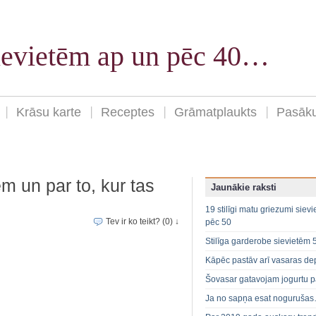
sievietēm ap un pēc 40…
Krāsu karte
Receptes
Grāmatplaukts
Pasāk
m un par to, kur tas
Jaunākie raksti
19 stilīgi matu griezumi siev
Tev ir ko teikt? (0) ↓
pēc 50
Stilīga garderobe sievietēm 
Kāpēc pastāv arī vasaras de
Šovasar gatavojam jogurtu p
Ja no sapņa esat noguruša