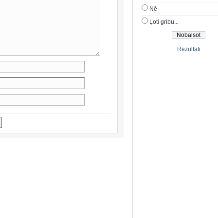
Nē
Ļoti gribu...
Rezultāti