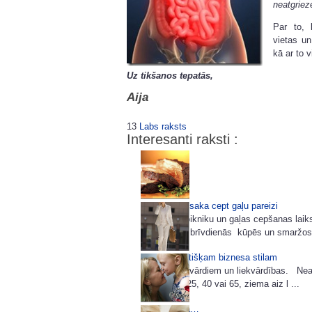
neatgriez
Par to, 
vietas un
kā ar to 
Uz tikšanos tepatās,
Aija
13
Labs raksts
Interesanti raksti :
Zinātnieki iesaka cept gaļu pareizi
Ir iestājies pikniku un gaļas cepšanas laik
kempingos brīvdienās kūpēs un smaržos “
85 idejas lietišķam biznesa stilam
Šoreiz bez vārdiem un liekvārdības. Neatk
tev šobrīd 25, 40 vai 65, ziema aiz l ...
Mātes dienā…