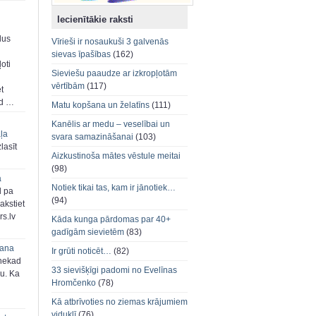
Iecienītākie raksti
dus
Vīrieši ir nosaukuši 3 galvenās
sievas īpašības
(162)
oti
Sieviešu paaudze ar izkropļotām
vērtībām
(117)
et
ad …
Matu kopšana un želatīns
(111)
Kanēlis ar medu – veselībai un
aļa
svara samazināšanai
(103)
zlasīt
Aizkustinoša mātes vēstule meitai
(98)
a
Notiek tikai tas, kam ir jānotiek…
d pa
(94)
akstiet
s.lv
Kāda kunga pārdomas par 40+
gadīgām sievietēm
(83)
šana
Ir grūti noticēt…
(82)
 nekad
33 sievišķīgi padomi no Evelīnas
ju. Ka
Hromčenko
(78)
Kā atbrīvoties no ziemas krājumiem
viduklī
(76)