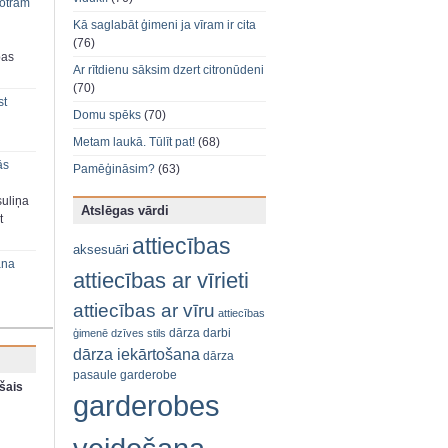
 otram
Kā saglabāt ģimeni ja vīram ir cita
(76)
bas
Ar rītdienu sāksim dzert citronūdeni
(70)
st
Domu spēks
(70)
Metam laukā. Tūlīt pat!
(68)
ās
Pamēģināsim?
(63)
suliņa
Atslēgas vārdi
t
attiecības
aksesuāri
ana
attiecības ar vīrieti
attiecības ar vīru
attiecības
dārza darbi
ģimenē
dzīves stils
dārza iekārtošana
dārza
pasaule
garderobe
šais
garderobes