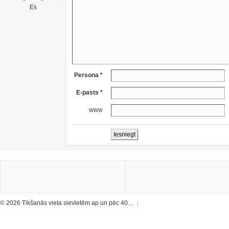
Es
Persona *
E-pasts *
www
© 2026 Tikšanās vieta sievietēm ap un pēc 40…
|