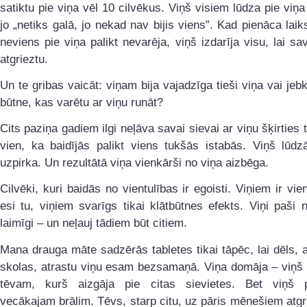
satiktu pie viņa vēl 10 cilvēkus. Viņš visiem lūdza pie viņa
jo „netiks galā, jo nekad nav bijis viens”. Kad pienāca laik
neviens pie viņa palikt nevarēja, viņš izdarīja visu, lai sa
atgrieztu.
Un te gribas vaicāt: viņam bija vajadzīga tieši viņa vai jeb
būtne, kas varētu ar viņu runāt?
Cits paziņa gadiem ilgi neļāva savai sievai ar viņu šķirties t
vien, ka baidījās palikt viens tukšās istabās. Viņš lūdzā
uzpirka. Un rezultātā viņa vienkārši no viņa aizbēga.
Cilvēki, kuri baidās no vientulības ir egoisti. Viņiem ir vie
esi tu, viņiem svarīgs tikai klātbūtnes efekts. Viņi paši 
laimīgi – un neļauj tādiem būt citiem.
Mana drauga māte sadzērās tabletes tikai tāpēc, lai dēls, 
skolas, atrastu viņu esam bezsamaņā. Viņa domāja – viņš 
tēvam, kurš aizgāja pie citas sievietes. Bet viņš p
vecākajam brālim. Tēvs, starp citu, uz pāris mēnešiem atgr