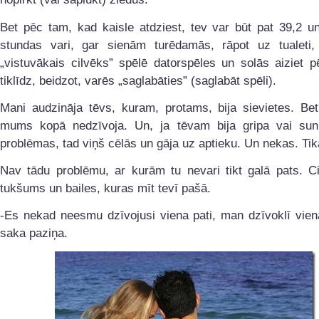
Bet pēc tam, kad kaisle atdziest, tev var būt pat 39,2 u
stundas vari, gar sienām turēdamās, rāpot uz tualeti,
„vistuvākais cilvēks” spēlē datorspēles un solās aiziet 
tiklīdz, beidzot, varēs „saglabāties” (saglabāt spēli).
Mani audzināja tēvs, kuram, protams, bija sievietes. Bet
mums kopā nedzīvoja. Un, ja tēvam bija gripa vai su
problēmas, tad viņš cēlās un gāja uz aptieku. Un nekas. Tik
Nav tādu problēmu, ar kurām tu nevari tikt galā pats. Ci
tukšums un bailes, kuras mīt tevī pašā.
-Es nekad neesmu dzīvojusi viena pati, man dzīvoklī vienai
saka paziņa.