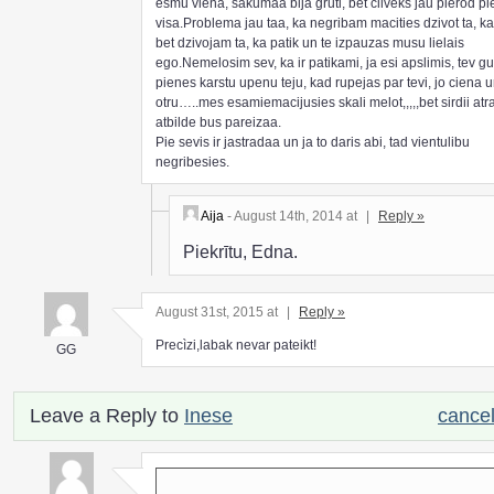
esmu viena, sakumaa bija gruti, bet cilveks jau pierod pi
visa.Problema jau taa, ka negribam macities dzivot ta, ka
bet dzivojam ta, ka patik un te izpauzas musu lielais
ego.Nemelosim sev, ka ir patikami, ja esi apslimis, tev gu
pienes karstu upenu teju, kad rupejas par tevi, jo ciena 
otru…..mes esamiemacijusies skali melot,,,,,bet sirdii atr
atbilde bus pareizaa.
Pie sevis ir jastradaa un ja to daris abi, tad vientulibu
negribesies.
Aija
- August 14th, 2014 at
|
Reply »
Piekrītu, Edna.
August 31st, 2015 at
|
Reply »
Precìzi,labak nevar pateikt!
GG
Leave a Reply to
Inese
cancel