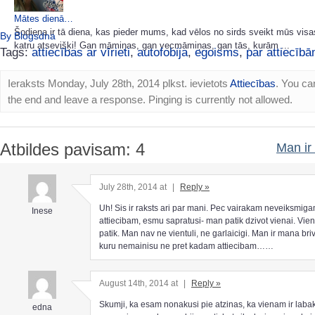
Mātes dienā…
Šodiena ir tā diena, kas pieder mums, kad vēlos no sirds sveikt mūs vis
By Blogsdna
katru atsevišķi! Gan māmiņas, gan vecmāmiņas, gan tās, kurām ...
Tags:
attiecības ar vīrieti
,
autofobija
,
egoisms
,
par attiecīb
Ieraksts Monday, July 28th, 2014 plkst. ievietots
Attiecības
. You ca
the end and leave a response. Pinging is currently not allowed.
Atbildes pavisam: 4
Man ir 
July 28th, 2014 at
|
Reply »
Uh! Sis ir raksts ari par mani. Pec vairakam neveiksmig
Inese
attiecibam, esmu sapratusi- man patik dzivot vienai. Vien
patik. Man nav ne vientuli, ne garlaicigi. Man ir mana bri
kuru nemainisu ne pret kadam attiecibam……
August 14th, 2014 at
|
Reply »
Skumji, ka esam nonakusi pie atzinas, ka vienam ir laba
edna