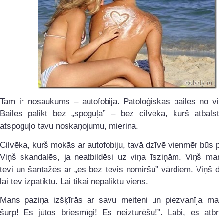
Tam ir nosaukums – autofobija. Patoloģiskas bailes no vi
Bailes palikt bez „spoguļa” – bez cilvēka, kurš atbalsta
atspoguļo tavu noskaņojumu, mierina.
Cilvēka, kurš mokās ar autofobiju, tavā dzīvē vienmēr būs 
Viņš skandalēs, ja neatbildēsi uz viņa īsziņām. Viņš man
tevi un šantažēs ar „es bez tevis nomiršu” vārdiem. Viņš d
lai tev izpatiktu. Lai tikai nepaliktu viens.
Mans paziņa izšķīrās ar savu meiteni un piezvanīja ma
šurp! Es jūtos briesmīgi! Es neizturēšu!”. Labi, es atbr