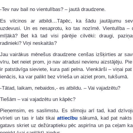
-Tev nav bail no vientulības? – jautā draudzene.
Es vilcinos ar atbildi…Tāpēc, ka šādu jautājumu s
uzdevusi. Un es nesaprotu, ko tas nozīmē. Vientulība – 
mīļākā? Bet kā tad visi pārējie cilvēki: draugi, paziņas
radinieki? Viņi neskaitās?
Jau vairākus mēnešus draudzene cenšas izšķirties ar sav
vīru, bet neiet prom, jo nav atradusi nevienu aizstājēju. Pie
ir patstāvīga sieviete, kura pati pelna. Vienkārši – viņai pat
ienācis, ka var palikt bez vīrieša un aiziet prom, tukšumā.
-Tātad, laikam, nebaidos,- es atbildu. – Vai vajadzētu?
Tiešām – vai vajadzētu un kāpēc?
Pieņemsim, es saslimstu. Es slimoju arī tad, kad dzīvoj
vīrieti un tas ir labi tikai
attiecību
sākumā, kad pat nakts 
gatavs skriet uz dežūraptieku pēc aspirīna un pa ceļam ka
nopirkt (vai saplūkt) ziedus.