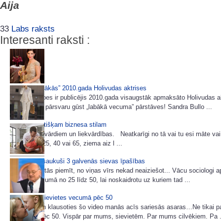
Aija
33
Labs raksts
Interesanti raksti :
Pašas „dārgākās” 2010.gada Holivudas aktrises
Žurnāls Forbes ir publicējis 2010.gada visaugstāk apmaksāto Holivudas a
sarakstu un pārsvaru gūst „labākā vecuma” pārstāves! Sandra Bullo ...
85 idejas lietišķam biznesa stilam
Šoreiz bez vārdiem un liekvārdības. Neatkarīgi no tā vai tu esi māte vai
tev šobrīd 25, 40 vai 65, ziema aiz l ...
Vīrieši ir nosaukuši 3 galvenās sievas īpašības
Ja sievietei tās piemīt, no viņas vīrs nekad neaiziešot... Vācu sociologi a
vīriešus vecumā no 25 līdz 50, lai noskaidrotu uz kuriem tad ...
Kur pazūd sievietes vecumā pēc 50
Skatoties un klausoties šo video manās acīs sariesās asaras…Ne tikai 
sievietēm pēc 50. Vispār par mums, sievietēm. Par mums cilvēkiem. Pa .