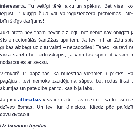
interesanta. Tu veltīgi tērē laiku un spēkus. Bet viss, ko
iegūsti ir kuņģa čūla vai vairogdziedzera problēmas. Nek
brīnišķīgs darījums!
Jukt prātā nevienam nevar aizliegt, bet nebūt nav obligāti j
šīs emocionālās šantāžas upuriem. Ja tevi mīl ar tādu spi
gribas aizbēgt uz citu valsti – nepadodies! Tāpēc, ka tevi n
vietā varētu būt ledusskapis, ja vien tas spētu it visam p
nodarboties ar seksu.
Vienkārši ir jāapzinās, ka mīlestība vienmēr ir prieks. Pat
pagājusi, tevi nemoka zaudējuma sāpes, bet rodas tikai 
skumjas un pateicība par to, kas bija labs.
Ja jūsu
attiecībās
viss ir citādi – tas nozīmē, ka tu esi no
dzīvas ēsmas. Un tevi tur ķīlniekos. Kliedz pēc palīdzī
savu dvēseli!
Uz tikšanos tepatās,