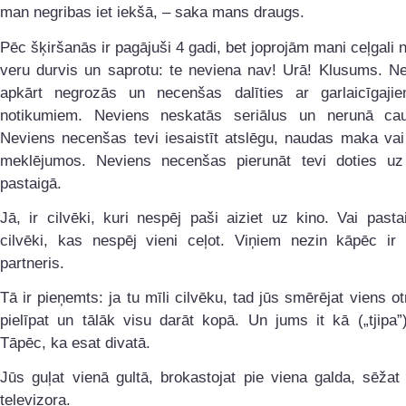
man negribas iet iekšā, – saka mans draugs.
Pēc šķiršanās ir pagājuši 4 gadi, bet joprojām mani ceļgali n
veru durvis un saprotu: te neviena nav! Urā! Klusums. Ne
apkārt negrozās un necenšas dalīties ar garlaicīgaji
notikumiem. Neviens neskatās seriālus un nerunā ca
Neviens necenšas tevi iesaistīt atslēgu, naudas maka vai
meklējumos. Neviens necenšas pierunāt tevi doties uz
pastaigā.
Jā, ir cilvēki, kuri nespēj paši aiziet uz kino. Vai pastai
cilvēki, kas nespēj vieni ceļot. Viņiem nezin kāpēc ir 
partneris.
Tā ir pieņemts: ja tu mīli cilvēku, tad jūs smērējat viens otr
pielīpat un tālāk visu darāt kopā. Un jums it kā („tjipa”) 
Tāpēc, ka esat divatā.
Jūs guļat vienā gultā, brokastojat pie viena galda, sēžat
televizora.