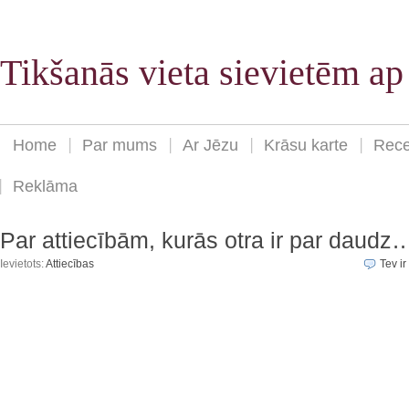
Tikšanās vieta sievietēm a
Home
Par mums
Ar Jēzu
Krāsu karte
Rece
Reklāma
Par attiecībām, kurās otra ir par daudz
Ievietots:
Attiecības
Tev ir