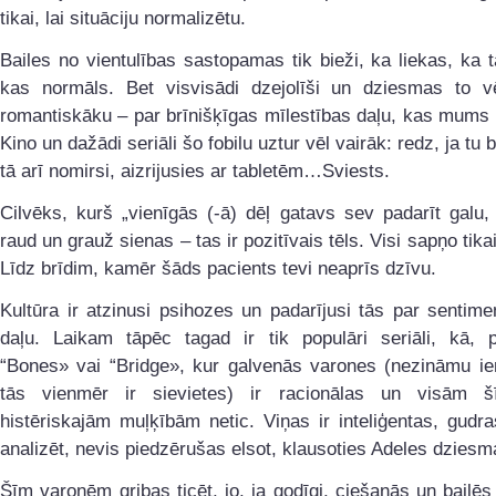
tikai, lai situāciju normalizētu.
Bailes no vientulības sastopamas tik bieži, ka liekas, ka t
kas normāls. Bet visvisādi dzejolīši un dziesmas to v
romantiskāku – par brīnišķīgas mīlestības daļu, kas mums l
Kino un dažādi seriāli šo fobilu uztur vēl vairāk: redz, ja tu 
tā arī nomirsi, aizrijusies ar tabletēm…Sviests.
Cilvēks, kurš „vienīgās (-ā) dēļ gatavs sev padarīt galu,
raud un grauž sienas – tas ir pozitīvais tēls. Visi sapņo tika
Līdz brīdim, kamēr šāds pacients tevi neaprīs dzīvu.
Kultūra ir atzinusi psihozes un padarījusi tās par sentim
daļu. Laikam tāpēc tagad ir tik populāri seriāli, kā, 
“Bones» vai “Bridge», kur galvenās varones (nezināmu ie
tās vienmēr ir sievietes) ir racionālas un visām šī
histēriskajām muļķībām netic. Viņas ir inteliģentas, gudr
analizēt, nevis piedzērušas elsot, klausoties Adeles dziesm
Šīm varonēm gribas ticēt, jo, ja godīgi, ciešanās un bailē