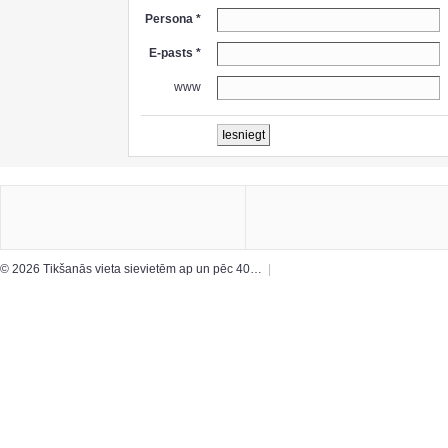
Persona *
E-pasts *
www
© 2026 Tikšanās vieta sievietēm ap un pēc 40…
|