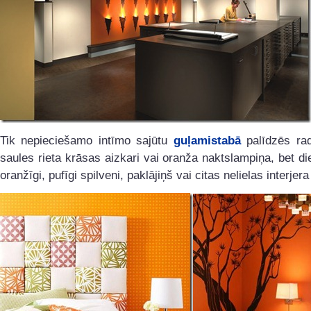
Tik nepieciešamo intīmo sajūtu
guļamistabā
palīdzēs rad
saules rieta krāsas aizkari vai oranža naktslampiņa, bet di
oranžīgi, pufīgi spilveni, paklājiņš vai citas nelielas interjera