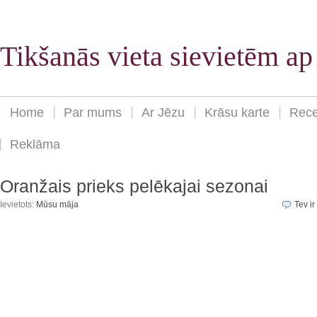
Tikšanās vieta sievietēm a
Home
Par mums
Ar Jēzu
Krāsu karte
Rece
Reklāma
Oranžais prieks pelēkajai sezonai
Ievietots:
Mūsu māja
Tev ir