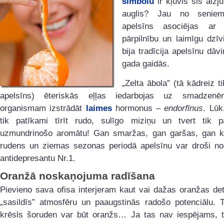
simbolu
ir kļuvis šis aizj
auglis? Jau no seniem
apelsīns asociējas ar 
pārpilnību un laimīgu dzīv
bija tradīcija apelsīnu dāv
gada gaidās.
„Zelta ābola” (tā kādreiz t
apelsīns) ēteriskās eļļas iedarbojas uz smadzenēm
organismam izstrādāt
laimes
hormonus –
endorfīnus
. Lūk
tik patīkami tīrīt rudo, sulīgo miziņu un tvert tik p
uzmundrinošo aromātu! Gan smaržas, gan garšas, gan k
rudens un ziemas sezonas periodā apelsīnu var droši no
antidepresantu Nr.1.
Oranžā noskaņojuma radīšana
Pievieno sava ofisa interjeram kaut vai dažas oranžas de
„sasildīs” atmosfēru un paaugstinās radošo potenciālu. T
krēsls šoruden var būt oranžs… Ja tas nav iespējams, t