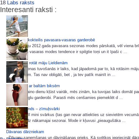
18
Labs raksts
Interesanti raksti :
Košo krāsu kokteilis pavasara-vasaras garderobē
Kā jau minēju 2012.gada pavasara sezonas modes pārskatā, vēl viena brī
pavasara un vasaras modes tendence ir spilgtie toņi un it īpaši c ...
85 idejas kā rotāt māju Lieldienām
Pūpolsvētdienas tuvošanās ir laiks, kad jāpadomā par to, kā rotāsim māju
uz Lieldienām. Tas nav obligāti, bet , ja tev patīk mainīt in ...
Ko nēsāsim ar baltām biksēm
Tiklīdz saulaino dienu kļūst vairāk, mēs zinām, ka tuvojas laiks domāt pa
gaišu un vieglu garderobi. Parasti mēs cenšamies piemeklēt d ...
Sezonas trends – zīmuļsvārki
Tām, kas mīl mini svārkus (tas gan nevar attiekties uz sievietēm vecumā
jāpagaida līdz nākamajai sezonai. Mode ir kļuvusi „pieaugušāka ...
Dāvanas dārzniekam
Dāvanu saņemšanas un dāvināšanas prieks. Kā svētkos iepriecināt dārz