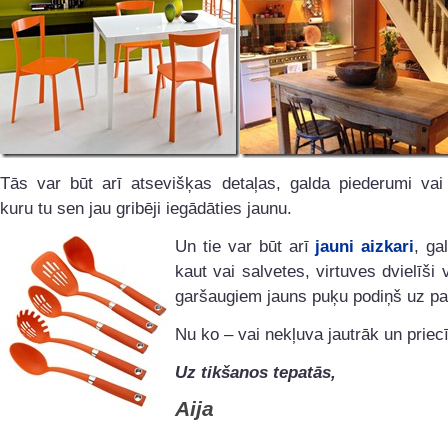
Tās var būt arī atsevišķas detaļas, galda piederumi vai 
kuru tu sen jau gribēji iegādāties jaunu.
Un tie var būt arī
jauni aizkari
, ga
kaut vai salvetes, virtuves dvielīši 
garšaugiem jauns puķu podiņš uz pa
Nu ko – vai nekļuva jautrāk un priec
Uz tikšanos tepatās,
Aija