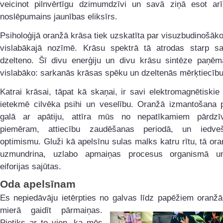
veicinot pilnvērtīgu dzimumdzīvi un savā ziņā esot ar
noslēpumains jaunības eliksīrs.
Psiholoģijā oranžā krāsa tiek uzskatīta par visuzbudinošāko
vislabākajā nozīmē. Krāsu spektrā tā atrodas starp s
dzelteno. Šī divu enerģiju un divu krāsu sintēze paņē
vislabāko: sarkanās krāsas spēku un dzeltenās mērķtiecību
Katrai krāsai, tāpat kā skaņai, ir savi elektromagnētiskie v
ietekmē cilvēka psihi un veselību. Oranžā izmantošana pa
galā ar apātiju, attīra mūs no nepatīkamiem pārdzī
piemēram, attiecību zaudēšanas periodā, un iedv
optimismu. Gluži kā apelsīnu sulas malks katru rītu, tā or
uzmundrina, uzlabo apmaiņas procesus organismā un
eiforijas sajūtas.
Oda apelsīnam
Es nepiedāvāju ietērpties no galvas līdz papēžiem oranžā
mierā gaidīt pārmaiņas.
Pietiks ar to vien, ka mēs