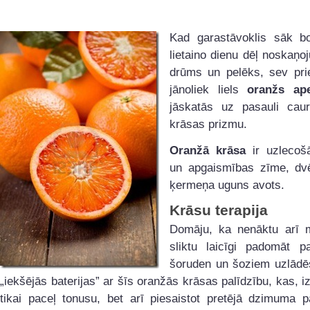
Kad garastāvoklis sāk bo
lietaino dienu dēļ noskaņo
drūms un pelēks, sev pri
jānoliek liels
oranžs ape
jāskatās uz pasauli cau
krāsas prizmu.
Oranžā krāsa
ir uzlecoš
un apgaismības zīme, dv
ķermeņa uguns avots.
Krāsu terapija
Domāju, ka nenāktu arī
sliktu laicīgi padomāt p
šoruden un šoziem uzlād
„iekšējās baterijas” ar šīs oranžās krāsas palīdzību, kas, i
tikai paceļ tonusu, bet arī piesaistot pretējā dzimuma p