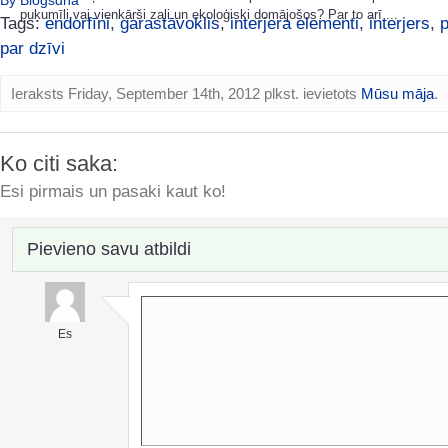
By Blogsdna
puķumīli vai vienkārši zaļi un ekoloģiski domājošos? Par to arī ...
Tags:
endorfīni
,
garastāvoklis
,
interjera elementi
,
interjers
,
p
par dzīvi
Ieraksts Friday, September 14th, 2012 plkst. ievietots
Mūsu māja
.
Ko citi saka:
Esi pirmais un pasaki kaut ko!
Pievieno savu atbildi
Es