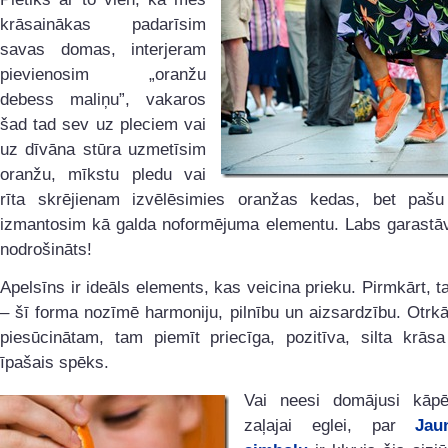
krāsainākas padarīsim
savas domas, interjeram
pievienosim „oranžu
debess maliņu”, vakaros
šad tad sev uz pleciem vai
uz dīvāna stūra uzmetīsim
oranžu, mīkstu pledu vai
rīta skrējienam izvēlēsimies oranžas kedas, bet pašu
izmantosim kā galda noformējuma elementu. Labs garastāv
nodrošināts!
Apelsīns ir ideāls elements, kas veicina prieku. Pirmkārt, ta
– šī forma nozīmē harmoniju, pilnību un aizsardzību. Otrkā
piesūcinātam, tam piemīt priecīga, pozitīva, silta krās
īpašais spēks.
Vai neesi domājusi kāp
zaļajai eglei, par
Jau