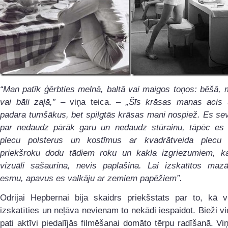
“Man patīk ģērbties melnā, baltā vai maigos toņos: bēšā, 
vai bāli zaļā,”
– viņa teica. –
„Šīs krāsas manas acis
padara tumšākus, bet spilgtās krāsas mani nospiež. Es se
par nedaudz pārāk garu un nedaudz stūrainu, tāpēc es 
plecu polsterus un kostīmus ar kvadrātveida plecu
priekšroku dodu tādiem roku un kakla izgriezumiem, k
vizuāli sašaurina, nevis paplašina. Lai izskatītos maz
esmu, apavus es valkāju ar zemiem papēžiem”.
Odrijai Hepbernai bija skaidrs priekšstats par to, kā v
izskatīties un neļāva nevienam to nekādi iespaidot. Bieži vi
pati aktīvi piedalījās filmēšanai domāto tērpu radīšanā. Viņa