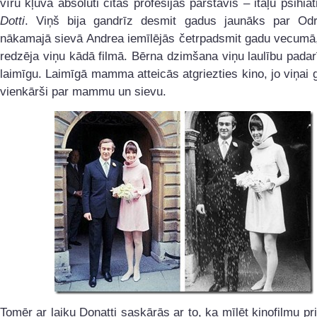
vīru kļuva absolūti citas profesijas pārstāvis – itāļu psihia
Dotti
. Viņš bija gandrīz desmit gadus jaunāks par Odr
nākamajā sievā Andrea iemīlējās četrpadsmit gadu vecumā,
redzēja viņu kādā filmā. Bērna dzimšana viņu laulību padarī
laimīgu. Laimīgā mamma atteicās atgriezties kino, jo viņai g
vienkārši par mammu un sievu.
Tomēr ar laiku Donatti saskārās ar to, ka mīlēt kinofilmu pr