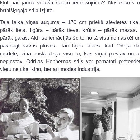
kļūt par jaunu vīriešu sapņu iemiesojumu? Noslēpums 
brīnišķīgajā stila izjūtā.
Tajā laikā viņas augums – 170 cm priekš sievietes tika 
pārāk liels, figūra – pārāk tieva, krūtis – pārāk mazas,
pārāk garas. Aktrise iemācījās šo to no tā visa nomaskēt u
pasniegt savus plusus. Jau tajos laikos, kad Odrija da
modele, viņa noskaidroja visu to, kas viņai piestāv un a
nepiestāv. Odrijas Hepbernas stils var pamatoti pretendē
vietu ne tikai kino, bet arī modes industrijā.