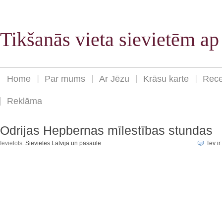
Tikšanās vieta sievietēm a
Home
Par mums
Ar Jēzu
Krāsu karte
Rece
Reklāma
Odrijas Hepbernas mīlestības stundas
Ievietots:
Sievietes Latvijā un pasaulē
Tev ir