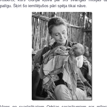
palīgu. Šķirt šo iemīlējušos pāri spēja tikai nāve.
Viens no svarīgākajiem Odrijas secinājumiem par mīles