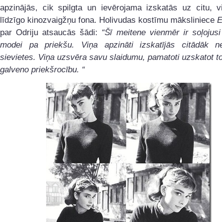
apzinājās, cik spilgta un ievērojama izskatās uz citu, v
līdzīgo kinozvaigžņu fona. Holivudas kostīmu māksliniece
E
par Odriju atsaucās šādi:
“Šī meitene vienmēr ir soļojusi
modei pa priekšu. Viņa apzināti izskatījās citādāk n
sievietes. Viņa uzsvēra savu slaidumu, pamatoti uzskatot t
galveno priekšrocību. “