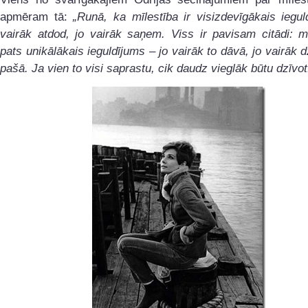
apmēram tā:
„Runā, ka mīlestība ir visizdevīgākais iegul
vairāk atdod, jo vairāk saņem. Viss ir pavisam citādi: mī
pats unikālākais ieguldījums – jo vairāk to dāvā, jo vairāk d
pašā. Ja vien to visi saprastu, cik daudz vieglāk būtu dzīvot