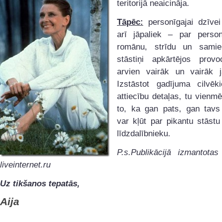
teritorijā neaicināja.
Tāpēc:
personīgajai dzīvei
arī jāpaliek – par person
romānu, strīdu un samie
stāstiņi apkārtējos prov
arvien vairāk un vairāk j
Izstāstot gadījuma cilvē
attiecību detaļas, tu vienmē
to, ka gan pats, gan tavs 
var kļūt par pikantu stāst
līdzdalībnieku.
P.s.Publikācijā izmantotas
liveinternet.ru
Uz tikšanos tepatās,
Aija