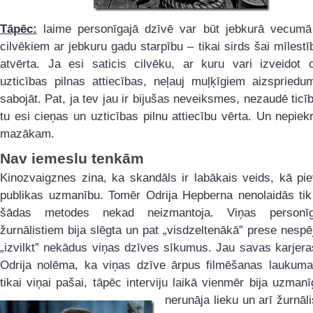
Tāpēc:
laime personīgajā dzīvē var būt jebkurā vecumā
cilvēkiem ar jebkuru gadu starpību – tikai sirds šai mīlestība
atvērta. Ja esi saticis cilvēku, ar kuru vari izveidot 
uzticības pilnas attiecības, neļauj muļķīgiem aizspriedu
sabojāt. Pat, ja tev jau ir bijušas neveiksmes, nezaudē ticī
tu esi cieņas un uzticības pilnu attiecību vērta. Un nepiek
mazākam.
Nav iemeslu tenkām
Kinozvaigznes zina, ka skandāls ir labākais veids, kā pi
publikas uzmanību. Tomēr Odrija Hepberna nenolaidās ti
šādas metodes nekad neizmantoja. Viņas personī
žurnālistiem bija slēgta un pat „visdzeltenākā” prese nesp
„izvilkt” nekādus viņas dzīves sīkumus. Jau savas karjer
Odrija nolēma, ka viņas dzīve ārpus filmēšanas laukuma
tikai viņai pašai, tāpēc interviju laikā vienmēr bija uzman
nerunāja
lieku un arī žurnāl