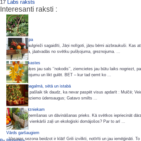
17
Labs raksts
Interesanti raksti :
Meiju otrā elpa
Vasaras Saulgrieži sagaidīti, Jāņi nolīgoti, jāņu bērni aizbraukuši. Kas at
Jākārto māja, jāatvadās no svētku pušķojuma, greznojuma. ...
Rudens podkastes
Vasaras puķes jau sals ‘’nokodis’’, ziemcietes jau būtu laiks nogriezt, pa
rudens mēslojumu un likt gulēt. BET – kur tad ņemt ko ...
Miķeļdiena pagalmā, sētā un istabā
Dārzā darbu pašlaik tik daudz, ka nevar paspēt visus apdarīt : Mulčē; Ve
viršu dobi; Ieziemo ūdensaugus; Gatavo smilts ...
Dāvanas dārzniekam
Dāvanu saņemšanas un dāvināšanas prieks. Kā svētkos iepriecināt dārz
puķumīli vai vienkārši zaļi un ekoloģiski domājošos? Par to arī ...
Vārds garšaugiem
Vasaras sezona beidzot ir klāt! Grili izvilkti, notīrīti un jau iemēģināti. 
By Blogsdna