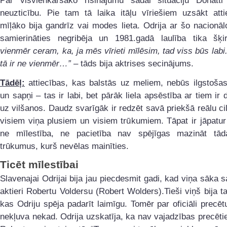
Par visvienkāršāko risinājumu šādai situāciju Donatti 
neuzticību. Pie tam tā laika itāļu vīriešiem uzsākt atti
mīļāko bija gandrīz vai modes lieta. Odrija ar šo nacionālo
samierināties negribēja un 1981.gadā laulība tika šķ
vienmēr ceram, ka, ja mēs vīrieti mīlēsim, tad viss būs labi
tā ir ne vienmēr…”
– tāds bija aktrises secinājums.
Tādēļ:
attiecības, kas balstās uz meliem, nebūs ilgstoša
un sapņi – tas ir labi, bet pārāk liela apsēstība ar tiem ir 
uz vilšanos. Daudz svarīgāk ir redzēt savā priekšā reālu ci
visiem viņa plusiem un visiem trūkumiem. Tāpat ir jāpatur
ne mīlestība, ne pacietība nav spējīgas mazināt tād
trūkumus, kurš nevēlas mainīties.
Ticēt mīlestībai
Slavenajai Odrijai bija jau piecdesmit gadi, kad viņa sāka sa
aktieri Robertu Voldersu (Robert Wolders).Tieši viņš bija tas
kas Odriju spēja padarīt laimīgu. Tomēr par oficiāli precētu
nekļuva nekad. Odrija uzskatīja, ka nav vajadzības precētie