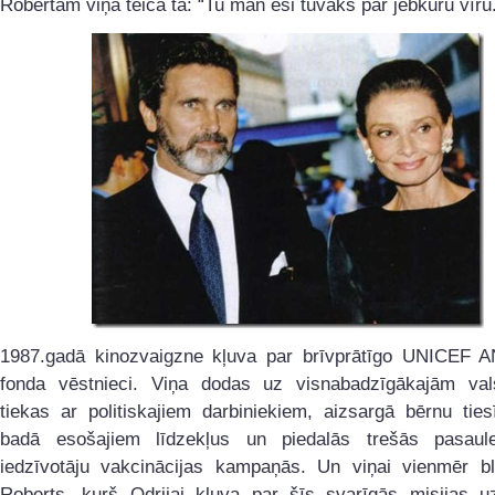
Robertam viņa teica tā: “Tu man esi tuvāks par jebkuru vīru
1987.gadā kinozvaigzne kļuva par brīvprātīgo UNICEF 
fonda vēstnieci. Viņa dodas uz visnabadzīgākajām val
tiekas ar politiskajiem darbiniekiem, aizsargā bērnu tie
badā esošajiem līdzekļus un piedalās trešās pasaul
iedzīvotāju vakcinācijas kampaņās. Un viņai vienmēr bl
Roberts, kurš Odrijai kļuva par šīs svarīgās misijas u