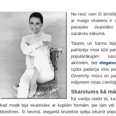
Ne reizi vien šī brīnišķ
ar maigo skatienu ir 
pasaules skaistāko 
saraksta sākumā.
Talants un šarms bija
palīdzēja viņai kļūt pa
populārākajām sa
aktrisēm, bet
eleganc
izjūta padarīja viņu pa
Givenchy
mūzu un par
miljoniem viņas cienītā
Skaistums kā mā
Kā varēja notikt tā, ka
kad modē bija skaistules ar kuplām formām, pie tam vēl 
blondīnes, šī tieviņā, elegantā brunetīte spēja iekarot popul