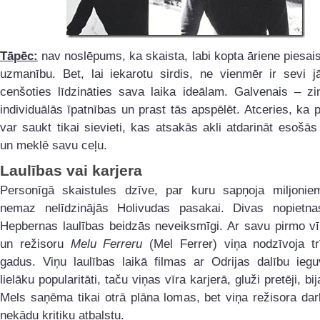
Tāpēc:
nav noslēpums, ka skaista, labi kopta āriene piesais
uzmanību. Bet, lai iekarotu sirdis, ne vienmēr ir sevi j
cenšoties līdzināties sava laika ideālam. Galvenais – zi
individuālās īpatnības un prast tās apspēlēt. Atceries, ka 
var saukt tikai sievieti, kas atsakās akli atdarināt esošās 
un meklē savu ceļu.
Laulības vai karjera
Personīgā skaistules dzīve, par kuru sapņoja miljoniem
nemaz nelīdzinājās Holivudas pasakai. Divas nopietna
Hepbernas laulības beidzās neveiksmīgi. Ar savu pirmo vīr
un režisoru
Melu Ferreru
(Mel Ferrer) viņa nodzīvoja tr
gadus. Viņu laulības laikā filmas ar Odrijas dalību iegu
lielāku popularitāti, taču viņas vīra karjerā, gluži pretēji, bi
Mels saņēma tikai otrā plāna lomas, bet viņa režisora da
nekādu kritiķu atbalstu.