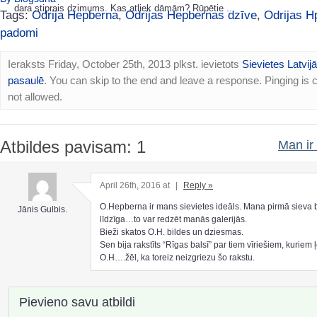
dara stiprais dzimums. Kas atliek dāmām? Rūpētie ...
Tags:
Odrija Hepberna
,
Odrijas Hepbernas dzīve
,
Odrijas H
padomi
Ieraksts Friday, October 25th, 2013 plkst. ievietots
Sievietes Latvij
pasaulē
. You can skip to the end and leave a response. Pinging is c
not allowed.
Atbildes pavisam: 1
Man ir 
April 26th, 2016 at
|
Reply »
O.Hepberna ir mans sievietes ideāls. Mana pirmā sieva bi
Jānis Gulbis.
līdzīga…to var redzēt manās galerijās.
Bieži skatos O.H. bildes un dziesmas.
Sen bija rakstīts “Rīgas balsī” par tiem vīriešiem, kuriem ļ
O.H….žēl, ka toreiz neizgriezu šo rakstu.
Pievieno savu atbildi