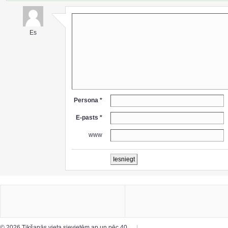
Es
Persona *
E-pasts *
www
© 2026 Tikšanās vieta sievietēm ap un pēc 40…
|