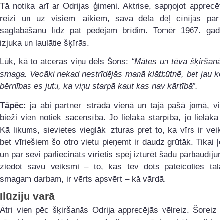
Tā notika arī ar Odrijas ģimeni. Aktrise, sapņojot apprecē
reizi un uz visiem laikiem, sava dēla dēļ cīnījās pa
saglabāšanu līdz pat pēdējam brīdim. Tomēr 1967. ga
izjuka un laulātie šķīrās.
Lūk, kā to atceras viņu dēls Šons:
“Mātes un tēva šķiršanās
smaga. Vecāki nekad nestrīdējās manā klātbūtnē, bet jau 
bērnības es jutu, ka viņu starpā kaut kas nav kārtībā”.
Tāpēc:
ja abi partneri strādā vienā un tajā pašā jomā, v
bieži vien notiek sacensība. Jo lielāka starpība, jo lielāka
Kā likums, sievietes vieglāk izturas pret to, ka vīrs ir ve
bet vīriešiem šo otro vietu pieņemt ir daudz grūtāk. Tikai ļ
un par sevi pārliecināts vīrietis spēj izturēt šādu pārbaudīj
ziedot savu veiksmi – to, kas tev dots pateicoties ta
smagam darbam, ir vērts apsvērt – kā vārdā.
Ilūziju varā
Ātri vien pēc šķiršanās Odrija apprecējās vēlreiz. Šoreiz