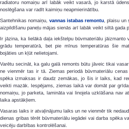
radiatoru nomaiņu arī labāk veikt vasarā, jo karstā ūden
noslēgšana var radīt kaimiņu neapmierinātību.
Santehnikas nomaiņu,
vannas istabas remontu
, plaisu un
aizpildīšanu paneļu mājas sienās arī labāk veikt siltā gada 
Ir jāzina, ka lielākā daļa iekštelpu būvmateriālu jāizmanto v
grādu temperatūrā, bet pie mīnus temperatūras šie mate
bojāties un kļūt nelietojami.
Varētu secināt, ka galu galā remonts būtu jāveic tikai vasa
ne vienmēr tas ir tā. Ziemas periodā būvmateriālu cenas
spēka izmaksas ir daudz zemākas, jo šis ir laiks, kad re
veikti mazāk. Iespējams, ziemas laikā var domāt par grīd
nomaiņu, jo parketa, lamināta vai linojela uzklāšana nav a
laika apstākļiem.
Vasaras laiks ir atvaļinājumu laiks un ne vienmēr tik nedaud
dienas gribas tērēt būvmateriālu iegādei vai darba spēka v
veicēju darbības kontrolēšanai.