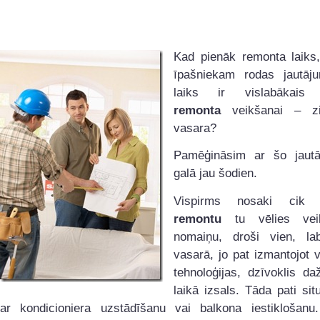
Kad pienāk remonta laiks,
īpašniekam rodas jautāj
laiks ir vislabākai
remonta
veikšanai – z
vasara?
Pamēģināsim ar šo jautā
galā jau šodien.
Vispirms nosaki cik s
remontu
tu vēlies vei
nomaiņu, droši vien, la
vasarā, jo pat izmantojot 
tehnoloģijas, dzīvoklis d
laikā izsals. Tāda pati sit
ar kondicioniera uzstādīšanu vai balkona iestiklošanu