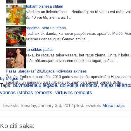
85 idejas lietišķam biznesa stilam
Šoreiz bez vārdiem un liekvārdības. Neatkarīgi no tā vai tu esi māte vai
tev šobrīd 25, 40 vai 65, ziema aiz l ...
Miķeļdiena pagalmā, sētā un istabā
Dārzā darbu pašlaik tik daudz, ka nevar paspēt visus apdarīt : Mulčē; Ve
viršu dobi; Ieziemo ūdensaugus; Gatavo smilts ...
Ievācam puķu sēklas pašas
Veci ļaudis saka, ka ragavas taisa vasarā, bet ratus ziemā. Un tā ir balta 
Arī gatavošanās nākamajam pavasarim notiek jau tagad, pašlai ...
Pašas „dārgākās” 2010.gada Holivudas aktrises
Žurnāls Forbes ir publicējis 2010.gada visaugstāk apmaksāto Holivudas a
By Blogsdna
sarakstu un pārsvaru gūst „labākā vecuma” pārstāves! Sandra Bullo ...
Tags:
būvmateriālu iegāde
,
dzīvokļa remonts
,
mājas iekārt
vannas istabas remonts
,
virtuves remonts
Ieraksts Tuesday, January 3rd, 2012 plkst. ievietots
Mūsu māja
.
Ko citi saka: