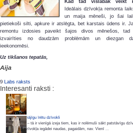
Kad tad vislabāk veikt 
Ideālais dzīvokļa remonta laik
un maija mēneši, jo šai lai
pietiekoši silti, apkure ir atslēgta, bet karstais ūdens ir. J
remontu izdosies paveikt šajos divos mēnešos, tad
izvairīties no daudzām problēmām un diezgan d
ieekonomēsi.
Uz tikšanos tepatās,
Aija
9
Labs raksts
Interesanti raksti :
Kā padarīt mājīgu īrētu dzīvokli
Īrēt dzīvokli – tā ir vienīgā izeja tiem, kas ir nolēmuši sākt patstāvīgu dzī
personīgā dzīvokļa iegādei naudas, pagaidām, nav. Vienī ...