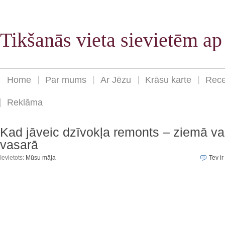
Tikšanās vieta sievietēm a
Home
Par mums
Ar Jēzu
Krāsu karte
Rece
Reklāma
Kad jāveic dzīvokļa remonts – ziemā va
vasarā
Ievietots:
Mūsu māja
Tev ir