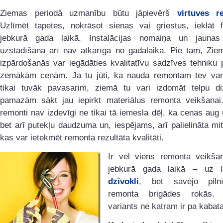
Ziemas periodā uzmanību būtu jāpievērš
virtuves 
Uzlīmēt tapetes, nokrāsot sienas vai griestus, ieklāt f
jebkurā gada laikā. Instalācijas nomaiņa un jaunas 
uzstādīšana arī nav atkarīga no gadalaika. Pie tam, Zie
izpārdošanās var iegādāties kvalitatīvu sadzīves tehniku
zemākām cenām. Ja tu jūti, ka nauda remontam tev var 
tikai tuvāk pavasarim, ziemā tu vari izdomāt telpu di
pamazām sākt jau iepirkt materiālus remonta veikšanai
remonti nav izdevīgi ne tikai tā iemesla dēļ, ka cenas aug
bet arī putekļu daudzuma un, iespējams, arī palielināta mi
kas var ietekmēt remonta rezultāta kvalitāti.
Ir vēl viens remonta veikša
jebkurā gada laikā – uz 
dzīvokli
, bet savējo pilnī
remonta brigādes rokās.
variants ne katram ir pa kabata