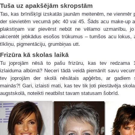
Tuša uz apakšējām skropstām
Tas, kas brīnišķīgi izskatās jaunām meitenēm, ne vienmēr 
der sievietēm vecumā pēc 40 vai 45. Šāds acu make-up 
plakstiņam var pievērst nebūt ne vēlamo uzmanību, jo
akcentēt jebkādus esošos trūkumus – tumšos acu lokus, 
tīkliņu, pigmentāciju, grumbiņas utt.
Frizūra kā skolas laikā
Tu joprojām nēsā to pašu frizūru, kas tev redzama 
izlaiduma albūmā? Neceri tādā veidā piemānīt savu vecumu
tev joprojām der skolā nēsātais apģērbs, ar gadiem s
mainās?! Gari, izlaisti mati, kas tev tik ļoti piestāvēja skol
augstskolā, noteikti neatbilst tavam statusam šobrīd.