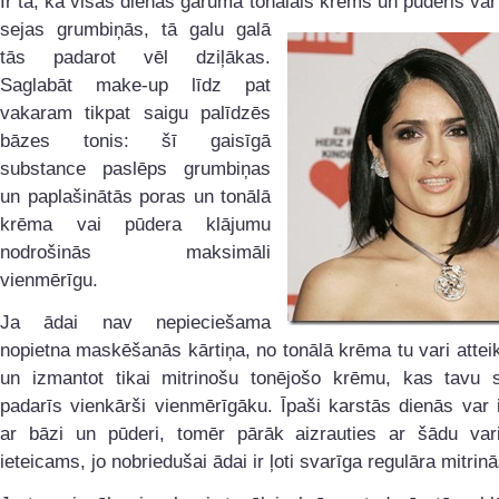
Ir tā, ka visas dienas garumā tonālais krēms un pūderis var
sejas grumbiņās, tā
galu galā
tās padarot vēl dziļākas.
Saglabāt make-up līdz pat
vakaram tikpat saigu palīdzēs
bāzes tonis: šī gaisīgā
substance paslēps grumbiņas
un paplašinātās poras un tonālā
krēma vai pūdera klājumu
nodrošinās maksimāli
vienmērīgu.
Ja ādai nav nepieciešama
nopietna maskēšanās kārtiņa, no tonālā krēma tu vari atteik
un izmantot tikai mitrinošu tonējošo krēmu, kas tavu s
padarīs vienkārši vienmērīgāku. Īpaši karstās dienās var iz
ar bāzi un pūderi, tomēr pārāk aizrauties ar šādu var
ieteicams, jo nobriedušai ādai ir ļoti svarīga regulāra mitrin