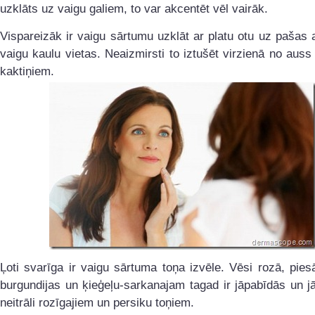
uzklāts uz vaigu galiem, to var akcentēt vēl vairāk.
Vispareizāk ir vaigu sārtumu uzklāt ar platu otu uz pašas
vaigu kaulu vietas. Neaizmirsti to iztušēt virzienā no aus
kaktiņiem.
Ļoti svarīga ir vaigu sārtuma toņa izvēle. Vēsi rozā, pies
burgundijas un ķieģeļu-sarkanajam tagad ir jāpabīdās un j
neitrāli rozīgajiem un persiku toņiem.