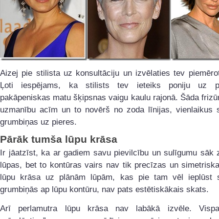
Aizej pie stilista uz konsultāciju un izvēlaties tev piemērot
Ļoti iespējams, ka stilists tev ieteiks poniju uz 
pakāpeniskas matu šķipsnas vaigu kaulu rajonā. Šāda frizū
uzmanību acīm un to novērš no zoda līnijas, vienlaikus s
grumbiņas uz pieres.
Pārāk tumša lūpu krāsa
Ir jāatzīst, ka ar gadiem savu pievilcību un sulīgumu sāk 
lūpas, bet to kontūras vairs nav tik precīzas un simetris
lūpu krāsa uz plānām lūpām, kas pie tam vēl ieplūst 
grumbiņās ap lūpu kontūru, nav pats estētiskākais skats.
Arī perlamutra lūpu krāsa nav labākā izvēle. Vispa