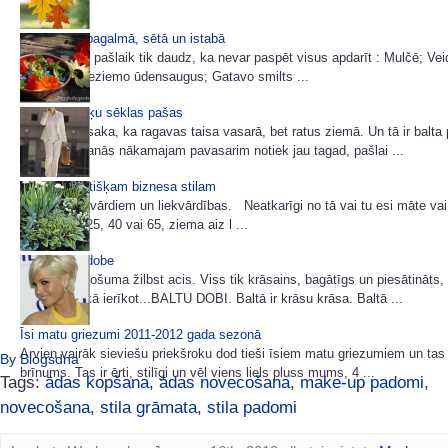
Miķeļdiena pagalmā, sētā un istabā
Dārzā darbu pašlaik tik daudz, ka nevar paspēt visus apdarīt : Mulčē; Ve
viršu dobi; Ieziemo ūdensaugus; Gatavo smilts ...
Ievācam puķu sēklas pašas
Veci ļaudis saka, ka ragavas taisa vasarā, bet ratus ziemā. Un tā ir balta 
Arī gatavošanās nākamajam pavasarim notiek jau tagad, pašlai ...
85 idejas lietišķam biznesa stilam
Šoreiz bez vārdiem un liekvārdības. Neatkarīgi no tā vai tu esi māte vai
tev šobrīd 25, 40 vai 65, ziema aiz l ...
Baltā puķu dobe
No rudens košuma žilbst acis. Viss tik krāsains, bagātīgs un piesātināts,
pastāstīšu kā ierīkot...BALTU DOBI. Baltā ir krāsu krāsa. Baltā ...
Īsi matu griezumi 2011-2012 gada sezonā
Arvien vairāk sieviešu priekšroku dod tieši īsiem matu griezumiem un ta
By Blogsdna
brīnums. Tas ir ērti, stilīgi un vēl viens liels pluss mums, 4 ...
Tags:
ādas kopšana
,
ādas novecošana
,
make-up padomi
,
novecošana
,
stila grāmata
,
stila padomi