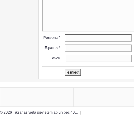
Persona *
E-pasts *
www
© 2026 Tikšanās vieta sievietēm ap un pēc 40…
|