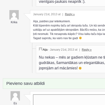
vienīgais-jaukais neapnīk :).
January 21st, 2013 at
|
Reply »
Aija, paldies par ieteikumiem.
Krika
Klāt lūpenēm nopirku taču arī skropstu tušu. Un kā send
uzklāju arī uz apakšējām skropstām. Bāc!Es redzu, ka iz
ļoti nesmuki. Tik nesapratu-kāpēc? Visu laiku taču bija la
Tagad saprotu, ka vairs nav tie gadi
Aija
- January 21st, 2013 at
|
Reply »
Nu nekas – mēs ar gadiem kļūstam ne ti
gudrākas, šarmantākas un elegantākas,
joprojām arī mācāmies!
Pievieno savu atbildi
Es