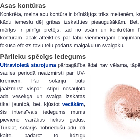
Asas kontūras
Konkrēta, melna acu kontūra ir brīnišķīgs triks meitenēm, 
kādu iemeslu dēļ gribas izskatīties pieaugušākām. Bet
mērķis ir pilnīgi pretējs, tad no asām un konkrētām l
kontūrām labāk atteikties par labu vienmērīgam ēnojumam.
fokusa efekts tavu tēlu padarīs maigāku un svaigāku.
Pārlieku spēcīgs iedegums
Ultravioletā starojuma
pārbagātība ādai nav vēlama, tāpē
saules periodā
neaizmirsti par UV-
krēmiem. Par solāriju būtu
jāaizmirst vispār: stipri nosauļota
āda veselīga un svaiga izskatās
tikai jaunībā, bet, kļūstot
vecākām
,
šis intensīvais iedegums mums
pievieno vairākus liekus gadus.
Turklāt, solārijs nobriedušu ādu ļoti
kaltē, padarot to līdzīgu