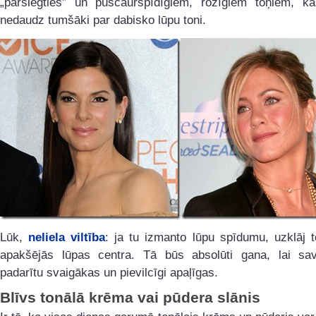
„pārslēgties” un puscaurspīdīgiem, rozīgiem toņiem, kas
nedaudz tumšāki par dabisko lūpu toni.
Lūk,
neliela viltība
: ja tu izmanto lūpu spīdumu, uzklāj t
apakšējās lūpas centra. Tā būs absolūti gana, lai sa
padarītu svaigākas un pievilcīgi apaļīgas.
Blīvs tonālā krēma vai pūdera slānis