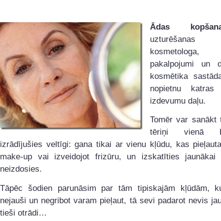
Ādas kopšan
uzturēšanas lī
kosmetologa, f
pakalpojumi un d
kosmētika sastād
nopietnu katras 
izdevumu daļu.
Tomēr var sanākt t
tēriņi vienā b
izrādījušies veltīgi: gana tikai ar vienu kļūdu, kas pieļauta
make-up vai izveidojot frizūru, un izskatīties jaunākai 
neizdosies.
Tāpēc šodien parunāsim par tām tipiskajām kļūdām, 
nejauši un negribot varam pieļaut, tā sevi padarot nevis ja
tieši otrādi…