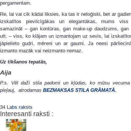
pergamentam.
Re, lai vai cik kādai liksies, ka tas ir neloģiski, bet ar gadi
izskatītos pievilcīgākas un elegantākas, mums viss
samazināt – gan kontūras, gan make-up daudzums, gan
utt. – viss, ko klājam un izmantojam uz sevis, lai izskatītos
jāpielieto gudri, mēreni un ar gaumi. Ja neesi pārliecin
izmanto mazāk vai neizmanto nemaz.
Uz tikšanos tepatās,
Aija
P.s. Vēl daži stila padomi un kļūdas, ko mūsu vecuma 
pieļauj, atrodamas
BEZMAKSAS STILA GRĀMATĀ.
34
Labs raksts
Interesanti raksti :