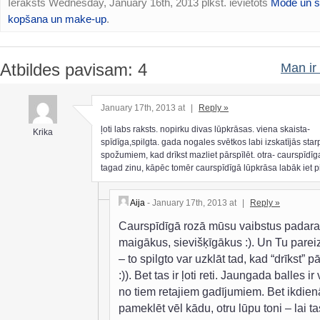
Ieraksts Wednesday, January 16th, 2013 plkst. ievietots
Mode un st
kopšana un make-up
.
Atbildes pavisam: 4
Man ir 
January 17th, 2013 at
|
Reply »
ļoti labs raksts. nopirku divas lūpkrāsas. viena skaista-
Krika
spīdīga,spilgta. gada nogales svētkos labi izskatījās star
spožumiem, kad drīkst mazliet pārspīlēt. otra- caurspīdīga
tagad zinu, kāpēc tomēr caurspīdīgā lūpkrāsa labāk iet pi
Aija
- January 17th, 2013 at
|
Reply »
Caurspīdīgā rozā mūsu vaibstus padara
maigākus, sievišķīgākus :). Un Tu pareiz
– to spilgto var uzklāt tad, kad “drīkst” pā
:)). Bet tas ir ļoti reti. Jaungada balles ir
no tiem retajiem gadījumiem. Bet ikdien
pameklēt vēl kādu, otru lūpu toni – lai ta