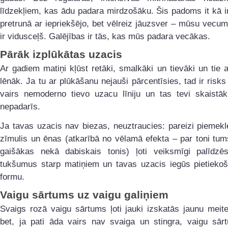
līdzekļiem, kas ādu padara mirdzošāku. Šis padoms it kā 
pretrunā ar iepriekšējo, bet vēlreiz jāuzsver – mūsu vecum
ir vidusceļš. Galējības ir tās, kas mūs padara vecākas.
Pārāk izplūkātas uzacis
Ar gadiem matiņi kļūst retāki, smalkāki un tievāki un tie 
lēnāk. Ja tu ar plūkāšanu nejauši pārcentīsies, tad ir risks
vairs nemoderno tievo uzacu līniju un tas tevi skaistāku
nepadarīs.
Ja tavas uzacis nav biezas, neuztraucies: pareizi piemek
zīmulis un ēnas (atkarībā no vēlamā efekta – par toni tu
gaišākas nekā dabiskais tonis) ļoti veiksmīgi palīdzēs 
tukšumus starp matiņiem un tavas uzacis iegūs pietiekoši
formu.
Vaigu sārtums uz vaigu galiņiem
Svaigs rozā vaigu sārtums ļoti jauki izskatās jaunu meit
bet, ja pati āda vairs nav svaiga un stingra, vaigu sār