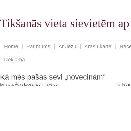
Tikšanās vieta sievietēm a
Home
Par mums
Ar Jēzu
Krāsu karte
Rece
Reklāma
Kā mēs pašas sevi „novecinām”
Ievietots:
Ādas kopšana un make-up
Tev ir