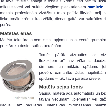
Ja tava izvēle vienalga ir tonālais krēms, tad pēc tā uzk
miklu salveti vai sūklīti viegliem pieskārieniem
samitrini
mazais profesionālo vizāžistu triks palīdz likvidēt acij
lieko tonālo krēmu, kas vēlāk, dienas gaitā, var sakrāties r
porās.
Matētas ēnas
Matēta tekstūra atņem sejai apjomu un akcentē grumbiņ
priekšroku dosim satīna acu ēnām.
Tomēr pārāk aizrauties ar vizu
līdzekļiem arī nav vēlams: daudzu
šimmers un miklais spīdums ļoti
pievērš uzmanību ādas nepilnībā
spīdums – lūk, tava pareizā izvēle.
Matēts sejas tonis
Sausa, matēta āda automātiski un be
tavam vecumam „piemetīs” vēl daž
gadus. Bez regulāras, intensīvas mitrināšanas neaizm