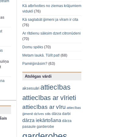
 otram
Kā atbrīvoties no ziemas krājumiem
viduklī
(76)
bas
Kā saglabāt ģimeni ja vīram ir cita
(76)
st
Ar rītdienu sāksim dzert citronūdeni
(70)
Domu spēks
(70)
ās
Metam laukā. Tūlīt pat!
(68)
suliņa
Pamēģināsim?
(63)
t
Atslēgas vārdi
ana
attiecības
aksesuāri
attiecības ar vīrieti
attiecības ar vīru
attiecības
dārza darbi
ģimenē
dzīves stils
šais
dārza iekārtošana
dārza
pasaule
garderobe
garderobes