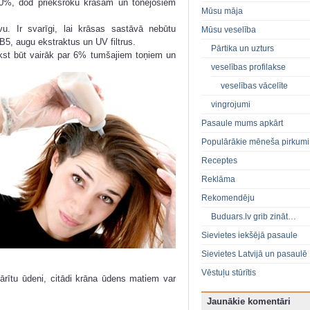
80%, dod priekšroku krāsām un tonējošiem
Mūsu māja
u. Ir svarīgi, lai krāsas sastāvā nebūtu
Mūsu veselība
 B5, augu ekstraktus un UV filtrus.
Pārtika un uzturs
kst būt vairāk par 6% tumšajiem toņiem un
veselības profilakse
veselības vācelīte
vingrojumi
Pasaule mums apkārt
Populārākie mēneša pirkumi
Receptes
Reklāma
Rekomendēju
Buduars.lv grib zināt…
Sievietes iekšējā pasaule
Sievietes Latvijā un pasaulē
Vēstuļu stūrītis
rītu ūdeni, citādi krāna ūdens matiem var
Jaunākie komentāri