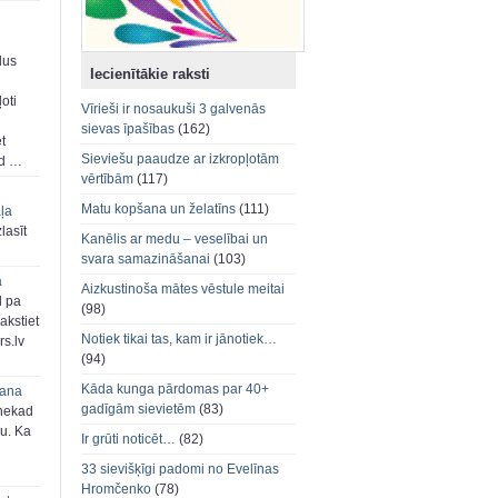
dus
Iecienītākie raksti
oti
Vīrieši ir nosaukuši 3 galvenās
sievas īpašības
(162)
et
Sieviešu paaudze ar izkropļotām
ad …
vērtībām
(117)
Matu kopšana un želatīns
(111)
aļa
zlasīt
Kanēlis ar medu – veselībai un
svara samazināšanai
(103)
a
Aizkustinoša mātes vēstule meitai
d pa
(98)
akstiet
Notiek tikai tas, kam ir jānotiek…
s.lv
(94)
Kāda kunga pārdomas par 40+
šana
gadīgām sievietēm
(83)
 nekad
ju. Ka
Ir grūti noticēt…
(82)
33 sievišķīgi padomi no Evelīnas
Hromčenko
(78)