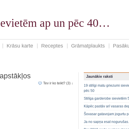
sievietēm ap un pēc 40…
Krāsu karte
Receptes
Grāmatplaukts
Pasāk
apstākļos
Jaunākie raksti
Tev ir ko teikt? (3) ↓
19 stilīgi matu griezumi siev
pēc 50
Stilīga garderobe sievietēm 
Kāpēc pastāv arī vasaras de
Šovasar gatavojam jogurtu p
Ja no sapņa esat noguruša