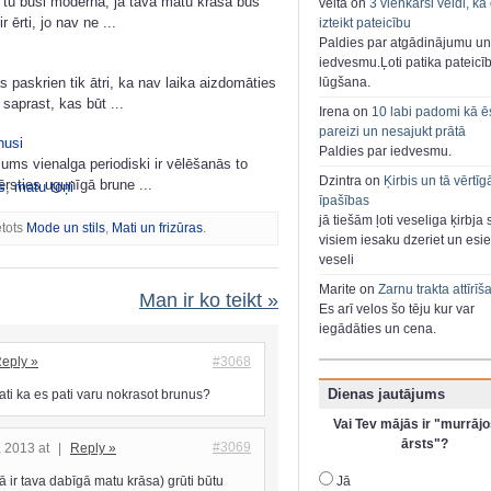
 tu būsi moderna, ja tava matu krāsa būs
velta on
3 vienkārši veidi, kā
r ērti, jo nav ne ...
izteikt pateicību
Paldies par atgādinājumu un
iedvesmu.Ļoti patika pateicī
lūgšana.
 paskrien tik ātri, ka nav laika aizdomāties
saprast, kas būt ...
Irena on
10 labi padomi kā ē
pareizi un nesajukt prātā
nusi
Paldies par iedvesmu.
mums vienalga periodiski ir vēlēšanās to
Dzintra on
Ķirbis un tā vērtīg
ērsties ugunīgā brune ...
s
,
matu toņi
īpašības
jā tiešām ļoti veseliga ķirbja 
etots
Mode un stils
,
Mati un frizūras
.
visiem iesaku dzeriet un esie
veseli
Marite on
Zarnu trakta attīrīš
Man ir ko teikt »
Es arī velos šo tēju kur var
iegādāties un cena.
eply »
#3068
Dienas jautājums
ati ka es pati varu nokrasot brunus?
Vai Tev mājās ir "murrājo
ārsts"?
#3069
h, 2013 at
|
Reply »
ā ir tava dabīgā matu krāsa) grūti būtu
Jā