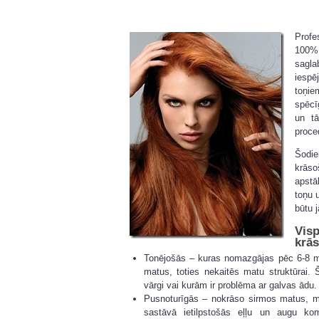
Profe
100% 
sagl
iespē
toņie
spēcī
un t
proce
Šodie
krāso
apstā
toņu 
būtu 
Vis
krās
Tonējošās – kuras nomazgājas pēc 6-8 
matus, toties nekaitēs matu struktūrai.
vārgi vai kurām ir problēma ar galvas ādu.
Pusnoturīgās – nokrāso sirmos matus, m
sastāvā ietilpstošās eļļu un augu ko