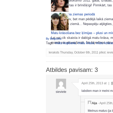
Lai dzīvo dabiskums! 2011. gadā, izrādās,
dabiska. Un tas ir brīnišķīgi! Pirmkārt, tas i
Matu kopšana ziemas periodā
Nezinu kā tev, bet man pēdējā laikā ziemas
ko es darīšu ziemā... Nepaspēju atjēgties, 
Matu krāsošana bez ķīmijas – plusi un mī
Lai vai cik skaista ir dabīgā matu krāsa, 
By Blogsdna
mainīt vai atsvaidzināt. No blondīnes pārv
Tags:
matu kopšana
,
matu krāsa
,
matu krāsa
Ieraksts Thursday, October 6th, 2011 plkst. ievi
Atbildes pavisam: 3
April 25th, 2013 at
|
R
labdien man ir melni m
sieviete
Aija
- April 25t
Melnus matus (ja t