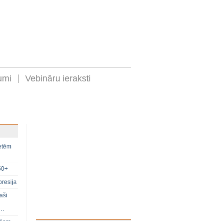
umi
Vebināru ieraksti
ietēm
50+
presija
aši
s…