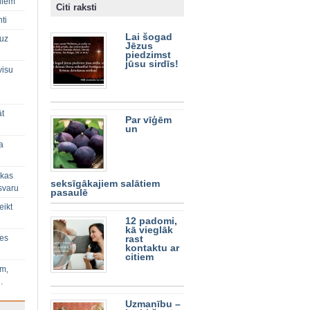
diem
Citi raksti
ti
Lai šogad
 uz
Jēzus
piedzimst
jūsu sirdīs!
visu
āt
Par vīģēm
un
a
 kas
seksīgākajiem salātiem
svaru
pasaulē
eikt
12 padomi,
kā vieglāk
ies
rast
kontaktu ar
citiem
im,
…
Uzmanību –