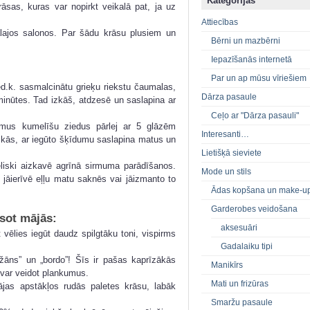
Kategorijas
rāsas, kuras var nopirkt veikalā pat, ja uz
Attiecības
ālajos salonos. Par šādu krāsu plusiem un
Bērni un mazbērni
Iepazīšanās internetā
Par un ap mūsu vīriešiem
d.k. sasmalcinātu grieķu riekstu čaumalas,
Dārza pasaule
minūtes. Tad izkāš, atdzesē un saslapina ar
Ceļo ar "Dārza pasauli"
amus kumelīšu ziedus pārlej ar 5 glāzēm
Interesanti…
Izkās, ar iegūto šķīdumu saslapina matus un
Lietišķā sieviete
ieliski aizkavē agrīnā sirmuma parādīšanos.
Mode un stils
 jāierīvē eļļu matu saknēs vai jāizmanto to
Ādas kopšana un make-u
Garderobes veidošana
sot mājās:
aksesuāri
 vēlies iegūt daudz spilgtāku toni, vispirms
Gadalaiku tipi
žāns” un „bordo”! Šīs ir pašas kaprīzākās
Manikīrs
 var veidot plankumus.
Mati un frizūras
ājas apstākļos rudās paletes krāsu, labāk
Smaržu pasaule