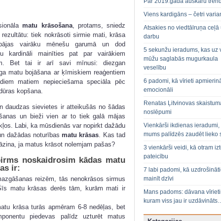
Par 2019.gada auskaru tren
Viens kardigāns – četri varian
sionāla
matu krāsošana
, protams, sniedz
Atsakies no viedtālruņa ceļā
rezultātu: tiek nokrāsoti sirmie mati, krāsa
darbu
abājas vairāku mēnešu garumā un dod
5 sekunžu ieradums, kas uz 
ju kardināli mainīties pat par vairākiem
mūžu saglabās mugurkaula
m. Bet tai ir arī savi mīnusi: diezgan
veselību
ga matu bojāšana ar ķīmiskiem reaģentiem
6 padomi, kā vīrieti apmierin
ādiem matiem nepieciešama speciāla pēc
emocionāli
dūras kopšana.
Renatas Ļitvinovas skaistum
n daudzas sievietes ir atteikušās no šādas
noslēpumi
šanas un bieži vien ar to tiek galā mājas
Vienkārši ikdienas ieradumi,
kļos. Labi, ka mūsdienās var nopirkt dažādu
mums palīdzēs zaudēt lieko 
un dažādas noturības
matu krāsas
. Kas tad
jāzina, ja matus krāsot nolemjam pašas?
3 vienkārši veidi, kā otram izt
pateicību
pirms noskaidrosim kādas matu
as ir:
7 labi padomi, kā uzdrošināt
mazgāšanas reizēm, tās nenokrāsos sirmus
mainīt dzīvi
 Šīs matu krāsas derēs tām, kurām mati ir
Mans padoms: dāvana vīriet
kuram viss jau ir uzdāvināts
atu krāsa turās apmēram 6-8 nedēļas, bet
mponentu piedevas palīdz uzturēt matus