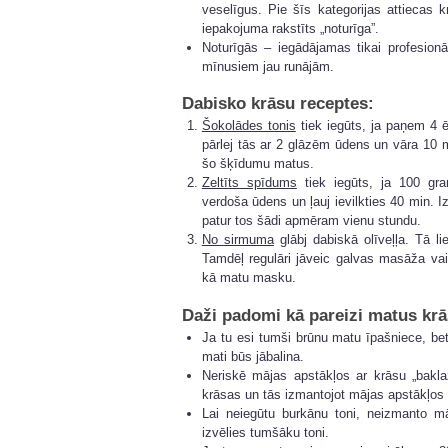
veselīgus. Pie šīs kategorijas attiecas k
iepakojuma rakstīts „noturīga”.
Noturīgās – iegādājamas tikai profesion
mīnusiem jau runājām.
Dabisko krāsu receptes:
Šokolādes tonis
tiek iegūts, ja paņem 4 ē
pārlej tās ar 2 glāzēm ūdens un vāra 10 
šo šķīdumu matus.
Zeltīts spīdums
tiek iegūts, ja 100 gr
verdoša ūdens un ļauj ievilkties 40 min. 
patur tos šādi apmēram vienu stundu.
No sirmuma
glābj dabiskā olīveļļa. Tā l
Tamdēļ regulāri jāveic galvas masāža vai
kā matu masku.
Daži padomi kā pareizi matus krā
Ja tu esi tumši brūnu matu īpašniece, bet
mati būs jābalina.
Neriskē mājas apstākļos ar krāsu „bakla
krāsas un tās izmantojot mājas apstākļos
Lai neiegūtu burkānu toni, neizmanto m
izvēlies tumšāku toni.