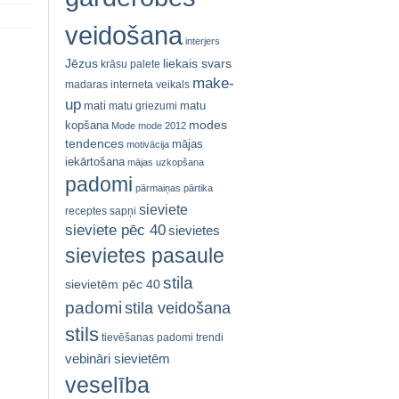
veidošana
interjers
Jēzus
liekais svars
krāsu palete
make-
madaras interneta veikals
up
mati
matu
matu griezumi
modes
kopšana
Mode
mode 2012
tendences
mājas
motivācija
iekārtošana
mājas uzkopšana
padomi
pārmaiņas
pārtika
sieviete
receptes
sapņi
sieviete pēc 40
sievietes
sievietes pasaule
stila
sievietēm pēc 40
padomi
stila veidošana
stils
tievēšanas padomi
trendi
vebināri sievietēm
veselība