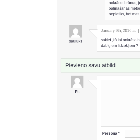
nokrāsot brūnus, jo
balināšanas metodē
nepietiks, bet matu
January 9th, 2016 at
|
sakiet ,kā lai nokrāso
sauluks
dabīgiem līdzekļiem ?
Pievieno savu atbildi
Es
Persona *