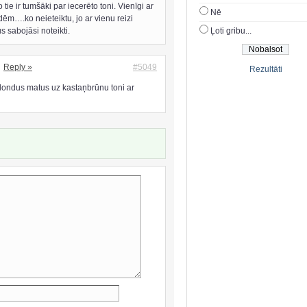
 tie ir tumšāki par iecerēto toni. Vienīgi ar
Nē
m….ko neieteiktu, jo ar vienu reizi
s sabojāsi noteikti.
Ļoti gribu...
Reply »
#5049
Rezultāti
 blondus matus uz kastaņbrūnu toni ar