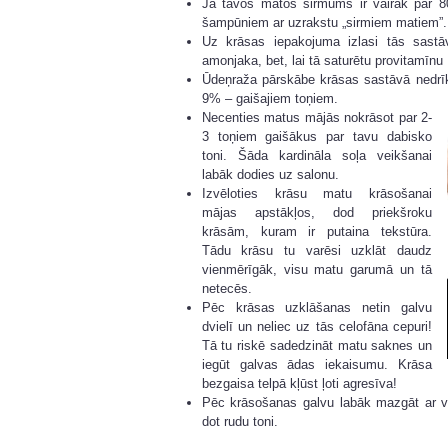
Ja tavos matos sirmums ir vairāk par 
šampūniem ar uzrakstu „sirmiem matiem”.
Uz krāsas iepakojuma izlasi tās sastāv
amonjaka, bet, lai tā saturētu provitamīnu
Ūdeņraža pārskābe krāsas sastāvā nedrī
9% – gaišajiem toņiem.
Necenties matus mājās nokrāsot par 2-
3 toņiem gaišākus par tavu dabisko
toni. Šāda kardināla soļa veikšanai
labāk dodies uz salonu.
Izvēloties krāsu matu krāsošanai
mājas apstākļos, dod priekšroku
krāsām, kuram ir putaina tekstūra.
Tādu krāsu tu varēsi uzklāt daudz
vienmērīgāk, visu matu garumā un tā
netecēs.
Pēc krāsas uzklāšanas netin galvu
dvielī un neliec uz tās celofāna cepuri!
Tā tu riskē sadedzināt matu saknes un
iegūt galvas ādas iekaisumu. Krāsa
bezgaisa telpā kļūst ļoti agresīva!
Pēc krāsošanas galvu labāk mazgāt ar vā
dot rudu toni.