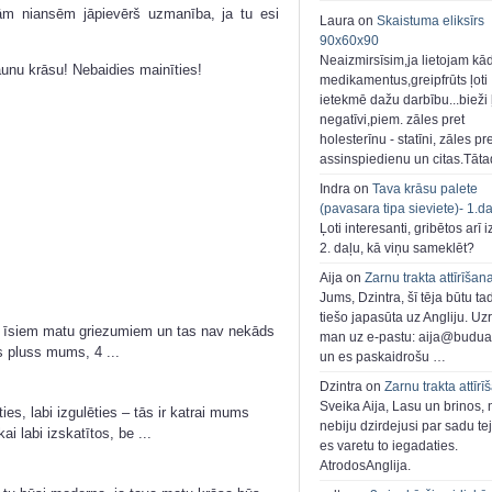
urām niansēm jāpievērš uzmanība, ja tu esi
Laura on
Skaistuma eliksīrs
90x60x90
Neaizmirsīsim,ja lietojam kā
unu krāsu! Nebaidies mainīties!
medikamentus,greipfrūts ļoti
ietekmē dažu darbību...bieži ļ
negatīvi,piem. zāles pret
holesterīnu - statīni, zāles pr
assinspiedienu un citas.Tāt
Indra on
Tava krāsu palete
(pavasara tipa sieviete)- 1.d
Ļoti interesanti, gribētos arī i
2. daļu, kā viņu sameklēt?
Aija on
Zarnu trakta attīrīšan
Jums, Dzintra, šī tēja būtu ta
tiešo japasūta uz Angliju. Uzr
ši īsiem matu griezumiem un tas nav nekāds
man uz e-pastu: aija@buduar
els pluss mums, 4 ...
un es paskaidrošu …
Dzintra on
Zarnu trakta attīrī
Sveika Aija, Lasu un brinos,
s, labi izgulēties – tās ir katrai mums
nebiju dzirdejusi par sadu te
i labi izskatītos, be ...
es varetu to iegadaties.
AtrodosAnglija.