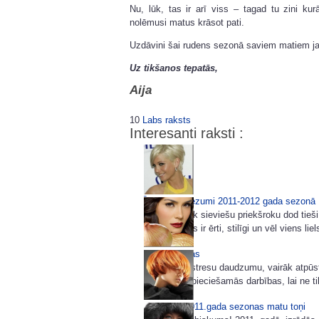
Nu, lūk, tas ir arī viss – tagad tu zini k
nolēmusi matus krāsot pati.
Uzdāvini šai rudens sezonā saviem matiem ja
Uz tikšanos tepatās,
Aija
10
Labs raksts
Interesanti raksti :
Īsi matu griezumi 2011-2012 gada sezonā
Arvien vairāk sieviešu priekšroku dod tie
brīnums. Tas ir ērti, stilīgi un vēl viens li
Matu maskas
Samazināt stresu daudzumu, vairāk atpūstie
zināmas nepieciešamās darbības, lai ne tika
Modernie 2011.gada sezonas matu toņi