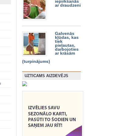
iepirkšanās
ar draudzeni
Galvenās
kļūdas, kas
tiek
pieļautas,
darbojoties
ar krāsām
(turpinājums)
UZTICAMS AIZDEVĒJS
p