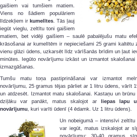
gaišiem vai tumšiem matiem.
Viens no šādiem populāriem
līdzekļiem ir
kumelītes
. Tās ļauj
iegūt vieglu, zeltītu toni gaišiem
matiem, bet vidēji gaišiem – saulē pabalējušu matu efe
krāsošanai ar kumelītēm ir nepieciešami 25 grami kaltētu 
vienu glāzi ūdens, uzkarsēt līdz vārīšanās brīdim un ļaut iev
minūtes. Iegūto novārījumu izkāst un izmantot skalošanai
izmazgāšanas.
Tumšu matu toņa pastiprināšanai var izmantot meln
novārījumu, 25 gramus tējas pārliet ar 1 litru ūdens, vārīt 
un atdzesēt. Izmantot matu skalošanai. Kastaņu un brūnu 
dziļāku var panākt, matus skalojot ar
liepas lapu u
novārījumu
, kuri varīti ūdenī (4 ēdamk. Uz 1 litru ūdens).
Un nobeigumā – intensīvi zeltītu
var iegūt, matus izskalojot ar s
novārījumu: 30-40 gramus sīp