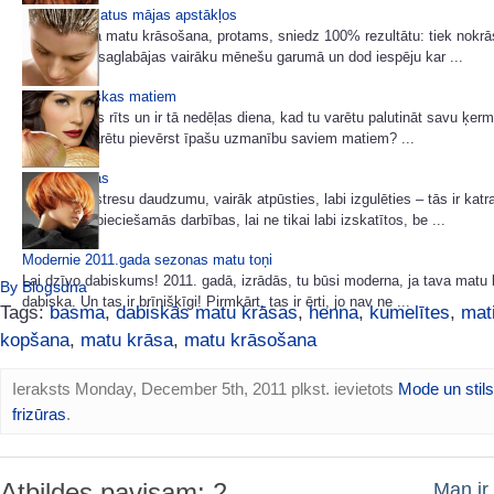
Kā krāsot matus mājas apstākļos
Profesionāla matu krāsošana, protams, sniedz 100% rezultātu: tiek nokrās
mati, krāsa saglabājas vairāku mēnešu garumā un dod iespēju kar ...
Sinepju maskas matiem
Ir sestdienas rīts un ir tā nedēļas diena, kad tu varētu palutināt savu ķerm
šodien tu varētu pievērst īpašu uzmanību saviem matiem? ...
Matu maskas
Samazināt stresu daudzumu, vairāk atpūsties, labi izgulēties – tās ir kat
zināmas nepieciešamās darbības, lai ne tikai labi izskatītos, be ...
Modernie 2011.gada sezonas matu toņi
Lai dzīvo dabiskums! 2011. gadā, izrādās, tu būsi moderna, ja tava matu
By Blogsdna
dabiska. Un tas ir brīnišķīgi! Pirmkārt, tas ir ērti, jo nav ne ...
Tags:
basma
,
dabiskās matu krāsas
,
henna
,
kumelītes
,
mat
kopšana
,
matu krāsa
,
matu krāsošana
Ieraksts Monday, December 5th, 2011 plkst. ievietots
Mode un stils
frizūras
.
Atbildes pavisam: 2
Man ir 