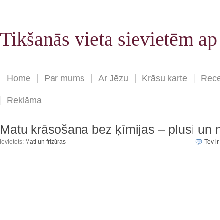
Tikšanās vieta sievietēm a
Home
Par mums
Ar Jēzu
Krāsu karte
Rece
Reklāma
Matu krāsošana bez ķīmijas – plusi un 
Ievietots:
Mati un frizūras
Tev ir