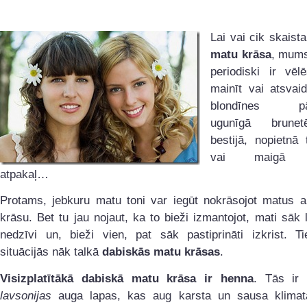
Lai vai cik skaista
matu krāsa
, mums
periodiski ir vēl
mainīt vai atsvai
blondīnes pār
ugunīgā brune
bestijā, nopietnā
vai maigā b
atpakaļ…
Protams, jebkuru matu toni var iegūt nokrāsojot matus a
krāsu. Bet tu jau nojaut, ka to bieži izmantojot, mati sāk l
nedzīvi un, bieži vien, pat sāk pastiprināti izkrist. Ti
situācijās nāk talkā
dabiskās matu krāsas
.
Visizplatītākā dabiskā matu krāsa ir henna
. Tās ir 
lavsonijas
auga lapas, kas aug karsta un sausa klima