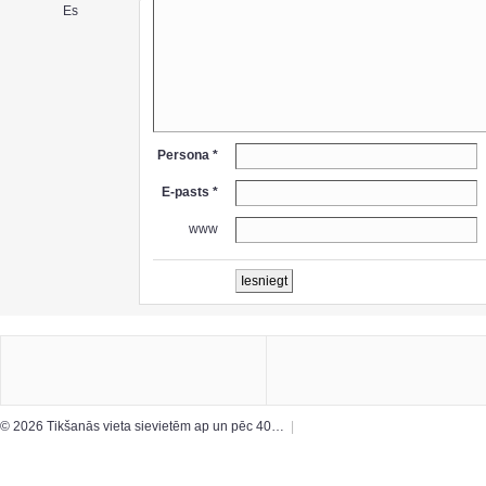
Es
Persona *
E-pasts *
www
© 2026 Tikšanās vieta sievietēm ap un pēc 40…
|