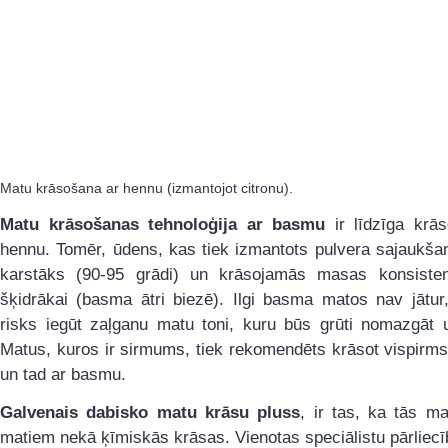
Matu krāsošana ar hennu (izmantojot citronu).
Matu krāsošanas tehnoloģija ar basmu
ir līdzīga krās
hennu. Tomēr, ūdens, kas tiek izmantots pulvera sajaukšana
karstāks (90-95 grādi) un krāsojamās masas konsisten
šķidrākai (basma ātri biezē). Ilgi basma matos nav jātur,
risks iegūt zaļganu matu toni, kuru būs grūti nomazgāt u
Matus, kuros ir sirmums, tiek rekomendēts krāsot vispirm
un tad ar basmu.
Galvenais dabisko matu krāsu pluss
, ir tas, ka tās m
matiem nekā ķīmiskās krāsas. Vienotas speciālistu pārliecī