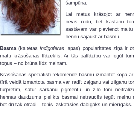
šampūna.
Lai matus krāsojot ar hen
nevis rudu, bet kastaņu ton
sastāvam var pievienot maltu 
hennu sajaukt ar basmu.
Basma
(kaltētas
indigofēras
lapas) popularitātes ziņā ir o
matu krāsošanas līdzeklis. Ar tās palīdzību var iegūt tu
toņus – no brūna līdz melnam.
Krāsošanas speciālisti rekomendē basmu izmantot kopā ar 
tīrā veidā izmantota basma var radīt zaļganu vai zilganu to
turpretim, satur sarkanu pigmentu un zilo toni neitraliz
hennas daudzums pielikts basmai netraucēs iegūt melnu m
bet drīzāk otrādi – tonis izskatīsies dabīgāks un mierīgāks.