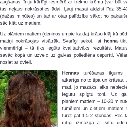
augšanas līniju kārtīgi iesmērē ar treknu krēmu (var būt v
tas neļaus nokrāsoties ādai. Ļauj masai atdzist līdz 35-
(dažas minūtes) un tad ar otas palīdzību sākot no pakauš
sāc klāt uz matiem.
Uz plāniem matiem (deniņos un pie kakla) krāsu klāj kā pēdē
matiņi nokrāsojas visātrāk. Svarīgi sekot, lai
henna
tikt
vienmērīgi – tā tiks iegūts kvalitatīvāks rezultāts. Mat
savāc kopā un uzvelc uz galvas polietilēna cepurīti. Vēl
nosiet ar dvieli.
Hennas
turēšanas ilgums 
atkarīgs no to tipa un krāsas. 
mati, jo mazāks laiks nepieci
iegūtu spilgtu toni. Uz g
plāniem matiem – 10-20 minūt
tumšiem un cietiem matiem 
turēt pat 1.5-2 stundas. Pēc
cītīgi izmazgā ar siltu ūde