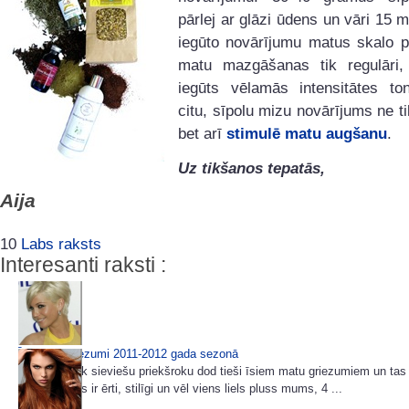
pārlej ar glāzi ūdens un vāri 15 m
iegūto novārījumu matus skalo p
matu mazgāšanas tik regulāri, 
iegūts vēlamās intensitātes ton
citu, sīpolu mizu novārījums ne ti
bet arī
stimulē matu augšanu
.
Uz tikšanos tepatās,
Aija
10
Labs raksts
Interesanti raksti :
Īsi matu griezumi 2011-2012 gada sezonā
Arvien vairāk sieviešu priekšroku dod tieši īsiem matu griezumiem un ta
brīnums. Tas ir ērti, stilīgi un vēl viens liels pluss mums, 4 ...