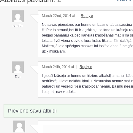
March 22nd, 2014 at
|
Reply »
No savas pieredzes par hennu un basmu- abas sausina
sanita
!!!! Par to nerunā,bet tā ir. agrāk biju to fane un krāsoju re
beigās pamanīju ka pēc kārtējās krāsošanas mati ir kā sa
teica arī vēl viena sieviete kura krāso tikai ar šīm dabīgām
Matiem jālieto spēcīgas maskas lai tos “salabotu”. beigā
uz ķīmiskajām.
March 24th, 2014 at
|
Reply »
Ilgstoši krāsoju ar hennu un friziere atbalstīja manu rīcību
Dia
nedrīkstēju lietot nekādu ķīmiju. Nesausina nemaz matus,
pabaroti un veselīgi tieši krāsojot ar hennu. Basmu neē
lietojusi, nav viedokļa
Pievieno savu atbildi