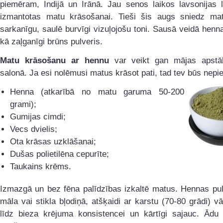
piemēram, Indijā un Irānā. Jau senos laikos lavsonijas l
izmantotas matu krāsošanai. Tieši šis augs sniedz ma
sarkanīgu, saulē burvīgi vizuļojošu toni. Sausā veidā henn
kā zaļganīgi brūns pulveris.
Matu krāsošanu ar hennu
var veikt gan mājas apstā
salonā. Ja esi nolēmusi matus krāsot pati, tad tev būs nep
Henna (atkarībā no matu garuma 50-200
grami);
Gumijas cimdi;
Vecs dvielis;
Ota krāsas uzklāšanai;
Dušas polietilēna cepurīte;
Taukains krēms.
Izmazgā un bez fēna palīdzības izkaltē matus. Hennas pul
māla vai stikla bļodiņā, atšķaidi ar karstu (70-80 grādi) vā
līdz bieza krējuma konsistencei un kārtīgi sajauc. Ādu