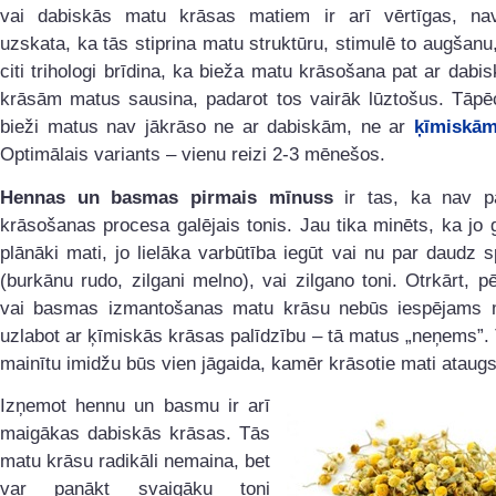
vai dabiskās matu krāsas matiem ir arī vērtīgas, na
uzskata, ka tās stiprina matu struktūru, stimulē to augšanu
citi trihologi brīdina, ka bieža matu krāsošana pat ar dab
krāsām matus sausina, padarot tos vairāk lūztošus. Tāpēc
bieži matus nav jākrāso ne ar dabiskām, ne ar
ķīmiskā
Optimālais variants – vienu reizi 2-3 mēnešos.
Hennas un basmas pirmais mīnuss
ir tas, ka nav p
krāsošanas procesa galējais tonis. Jau tika minēts, ka jo 
plānāki mati, jo lielāka varbūtība iegūt vai nu par daudz sp
(burkānu rudo, zilgani melno), vai zilgano toni. Otrkārt, 
vai basmas izmantošanas matu krāsu nebūs iespējams m
uzlabot ar ķīmiskās krāsas palīdzību – tā matus „neņems”. 
mainītu imidžu būs vien jāgaida, kamēr krāsotie mati ataugs
Izņemot hennu un basmu ir arī
maigākas dabiskās krāsas. Tās
matu krāsu radikāli nemaina, bet
var panākt svaigāku toni