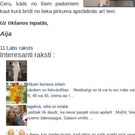
Ceru, kāds no šiem padomiem
kaut kurā brīdī no lieka pirkuma apstādinās arī tevi.
Uz tikšanos tepatās,
Aija
11
Labs raksts
Interesanti raksti :
85 idejas lietišķam biznesa stilam
Šoreiz bez vārdiem un liekvārdības. Neatkarīgi no tā vai tu esi māte vai
tev šobrīd 25, 40 vai 65, ziema aiz l ...
Miķeļdiena pagalmā, sētā un istabā
Dārzā darbu pašlaik tik daudz, ka nevar paspēt visus apdarīt : Mulčē; Ve
viršu dobi; Ieziemo ūdensaugus; Gatavo smilts ...
Mātes dienā…
Šodiena ir tā diena, kas pieder mums, kad vēlos no sirds sveikt mūs vis