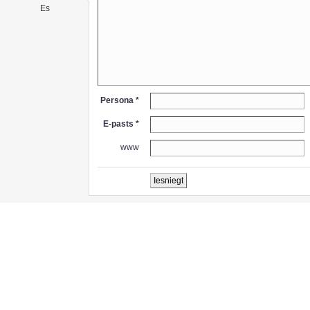
Es
Persona *
E-pasts *
www