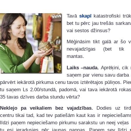
Tavā
skapī
katastrofiski trū
bet tu pērc jau trešās sarka
vai sestos džinsus?
Mēģināsim tikt galā ar šo v
nevajadzīgas (bet tik s
mantas.
Laiks –nauda.
Aprēķini, cik
saņem par vienu savu darba 
pārvērt iekārotā pirkuma cenu tavos iztērētajos pūliņos. Pi
tu saņem Ls 2.00/stundā, padomā, vai tava iekārotā rokas
35 tavas dzīves darba stundu vērta?
Neklejo pa veikaliem bez vajadzības.
Dodies uz tird
centru tikai tad, kad tev patiešām kaut kas ir nepieciešams
līdzi paņem nepieciešamo pirkumu sarakstu un neej veļas 
tu esi ieradusies pēc jaunas pannas. Paņem sev līdzi p