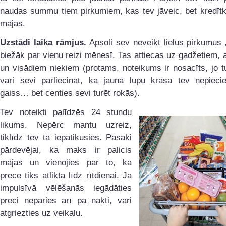
naudas summu tiem pirkumiem, kas tev jāveic, bet kredītka
mājās.
Uzstādi laika rāmjus.
Apsoli sev neveikt lielus pirkumus 
biežāk par vienu reizi mēnesī. Tas attiecas uz gadžetiem,
un visādiem niekiem (protams, noteikums ir nosacīts, jo 
vari sevi pārliecināt, ka jaunā lūpu krāsa tev nepiec
gaiss… bet centies sevi turēt rokās).
Tev noteikti palīdzēs 24 stundu
likums. Nepērc mantu uzreiz,
tiklīdz tev tā iepatikusies. Pasaki
pārdevējai, ka maks ir palicis
mājās un vienojies par to, ka
prece tiks atlikta līdz rītdienai. Ja
impulsīvā vēlēšanās iegādāties
preci nepāries arī pa nakti, vari
atgriezties uz veikalu.