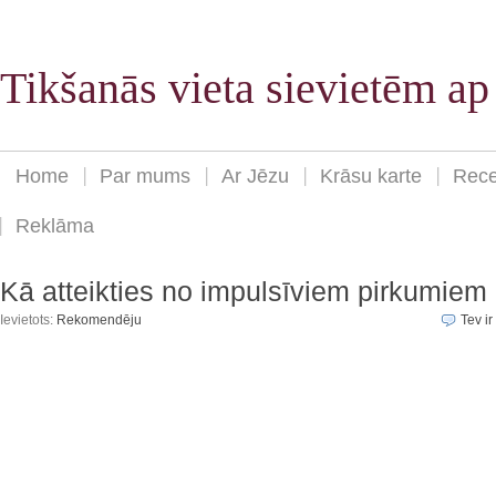
Tikšanās vieta sievietēm a
Home
Par mums
Ar Jēzu
Krāsu karte
Rece
Reklāma
Kā atteikties no impulsīviem pirkumiem
Ievietots:
Rekomendēju
Tev ir