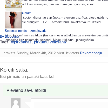
katru atsevišķi! Gan māmiņas, gan vecmāmiņas, gan tās, kurām ...
Filma šim vakaram
Mums katrai šodien diena jau saplānota – vieniem baznīca, viesu galds, c
viesošanās pie draugiem…TV…. Atrodiet brīdi šovakar vai rīt, izslēd ...
Sezonas trends – zīmuļsvārki
Tām, kas mīl mini svārkus (tas gan nevar attiekties uz sievietēm vecumā
By Blogsdna
jāpagaida līdz nākamajai sezonai. Mode ir kļuvusi „pieaugušāka ...
Tags:
iepirkšanās
,
pirkumu veikšana
Ieraksts Sunday, March 4th, 2012 plkst. ievietots
Rekomendēju
.
Ko citi saka:
Esi pirmais un pasaki kaut ko!
Pievieno savu atbildi