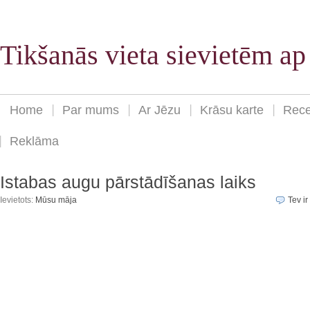
Tikšanās vieta sievietēm a
Home
Par mums
Ar Jēzu
Krāsu karte
Rece
Reklāma
Istabas augu pārstādīšanas laiks
Ievietots:
Mūsu māja
Tev ir