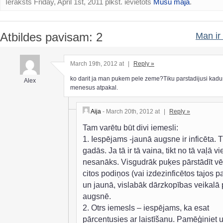
Ieraksts Friday, April 1st, 2011 plkst. ievietots
Mūsu māja
.
Atbildes pavisam: 2
Man ir 
March 19th, 2012 at
|
Reply »
ko darit ja man pukem pele zeme?Tiku parstadijusi kadu
Alex
menesus atpakal.
Aija
- March 20th, 2012 at
|
Reply »
Tam varētu būt divi iemesli:
1. Iespējams -jaunā augsne ir inficēta. T
gadās. Ja tā ir tā vaina, tikt no tā vaļā v
nesanāks. Visgudrāk puķes pārstādīt vēl
citos podiņos (vai izdezinficētos tajos p
un jaunā, vislabāk dārzkopības veikalā 
augsnē.
2. Otrs iemesls – iespējams, ka esat
pārcentusies ar laistīšanu. Pamēģiniet u