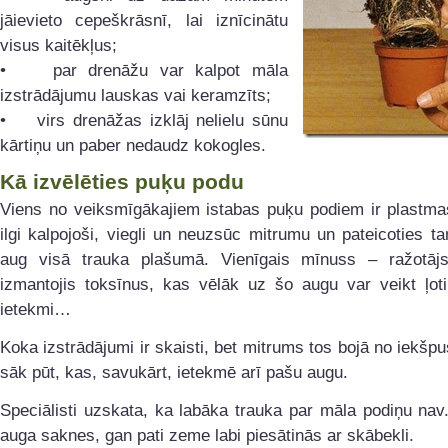
jāievieto cepeškrāsnī, lai iznīcinātu
visus kaitēkļus;
• par drenāžu var kalpot māla
izstrādājumu lauskas vai keramzīts;
• virs drenāžas izklāj nelielu sūnu
kārtiņu un paber nedaudz kokogles.
Kā izvēlēties puķu podu
Viens no veiksmīgākajiem istabas puķu podiem ir plastmas
ilgi kalpojoši, viegli un neuzsūc mitrumu un pateicoties 
aug visā trauka plašumā. Vienīgais mīnuss – ražotāj
izmantojis toksīnus, kas vēlāk uz šo augu var veikt ļoti
ietekmi…
Koka izstrādājumi ir skaisti, bet mitrums tos bojā no iekšpu
sāk pūt, kas, savukārt, ietekmē arī pašu augu.
Speciālisti uzskata, ka labāka trauka par māla podiņu nav
auga saknes, gan pati zeme labi piesātinās ar skābekli.