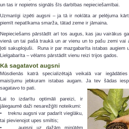
un tas ir nopietns signāls šīs darbības nepieciešamībai.
Uzmanīgi izpēti augsni – ja tā ir noklāta ar pelējuma kārt
piemīt nepatīkama smarža, tātad zeme ir jāmaina.
Nepieciešams pārstādīt arī tos augus, kas jau vairākus g
vienā un tai pašā traukā un ar vienu un to pašu zemi vai ar
ļoti sakuplojuši. Runa ir par mazgabarīta istabas augiem
Lielgabarīta – vēlams pārstādīt vienu reizi trijos gados.
Kā sagatavot augsni
Mūsdienās katrā specializētajā veikalā var iegādātie
maisījumu jebkuram istabas augam. Ja tev šādas iesp
sagatavo to pati.
Lai to izdarītu optimāli pareizi, ir
jāiegaumē daži nesarežģīti noteikumi:
• treknu augsni var padarīt vieglāku,
tai pievienojot upes smiltis;
• augsni uz dažām minūtēm