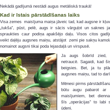
Nekādā gadījumā nestādi augus metāliskā traukā!
Kad ir īstais pārstādīšanas laiks
Visa zemes maisījuma maiņa jāveic tad, kad augsne ir kļuvu
„tukša”, pūst, pelē, augs ir sācis vārguļot un saknes j
spraukties caur podiņa apakšējo daļu. Visos citos gadī
veikt daļēju augsnes maiņu, atstājot zemi pie sakņu kamol
nomainot augsni tikai poda lejasdaļā un virspusē.
Ja augs šobrīd zied, 
netraucē. Sagaidi, kad š
beigsies. Bet, ja tu plā
augsnes maiņu, tad to darī
Mēnesi pirms pārstādīšan
būtu augu pabarot ar 
maisījumiem, bet dienna
šīs „operācijas” to labi s
ūdeni.