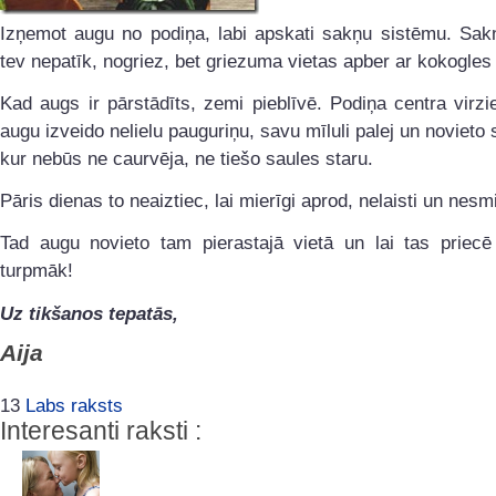
Izņemot augu no podiņa, labi apskati sakņu sistēmu. Sakn
tev nepatīk, nogriez, bet griezuma vietas apber ar kokogles 
Kad augs ir pārstādīts, zemi pieblīvē. Podiņa centra virz
augu izveido nelielu pauguriņu, savu mīluli palej un novieto s
kur nebūs ne caurvēja, ne tiešo saules staru.
Pāris dienas to neaiztiec, lai mierīgi aprod, nelaisti un nesmi
Tad augu novieto tam pierastajā vietā un lai tas priecē
turpmāk!
Uz tikšanos tepatās,
Aija
13
Labs raksts
Interesanti raksti :