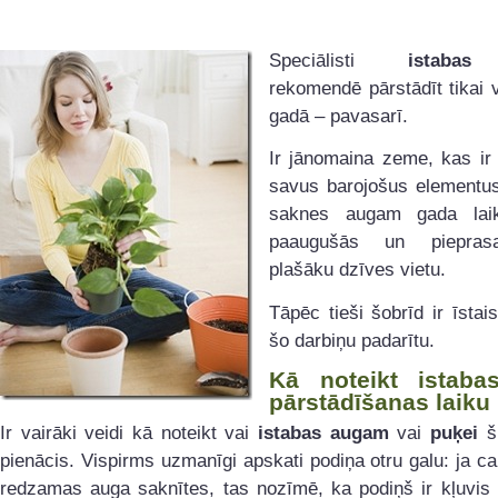
Speciālisti
istaba
rekomendē pārstādīt tikai v
gadā – pavasarī.
Ir jānomaina zeme, kas ir
savus barojošus elementus
saknes augam gada laik
paaugušās un piepras
plašāku dzīves vietu.
Tāpēc tieši šobrīd ir īstais
šo darbiņu padarītu.
Kā noteikt istaba
pārstādīšanas laiku
Ir vairāki veidi kā noteikt vai
istabas augam
vai
puķei
š
pienācis. Vispirms uzmanīgi apskati podiņa otru galu: ja cau
redzamas auga saknītes, tas nozīmē, ka podiņš ir kļuvis