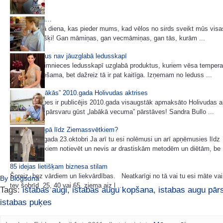
Mātes dienā…
Šodiena ir tā diena, kas pieder mums, kad vēlos no sirds sveikt mūs vis
katru atsevišķi! Gan māmiņas, gan vecmāmiņas, gan tās, kurām ...
Produkti kurus nav jāuzglabā ledusskapī
Daudzas saimnieces ledusskapī uzglabā produktus, kuriem vēsa temper
nav nepieciešama, bet dažreiz tā ir pat kaitīga. Izņemam no leduss ...
Pašas „dārgākās” 2010.gada Holivudas aktrises
Žurnāls Forbes ir publicējis 2010.gada visaugstāk apmaksāto Holivudas a
sarakstu un pārsvaru gūst „labākā vecuma” pārstāves! Sandra Bullo ...
Tievējam kopā līdz Ziemassvētkiem?
Sākot ar šī gada 23.oktobri Ja arī tu esi nolēmusi un arī apņēmusies līdz
Ziemassvētkiem notievēt un nevis ar drastiskām metodēm un diētām, be .
85 idejas lietišķam biznesa stilam
Šoreiz bez vārdiem un liekvārdības. Neatkarīgi no tā vai tu esi māte vai
By Blogsdna
tev šobrīd 25, 40 vai 65, ziema aiz l ...
Tags:
istabas augi
,
istabas augu kopšana
,
istabas augu pār
istabas puķes