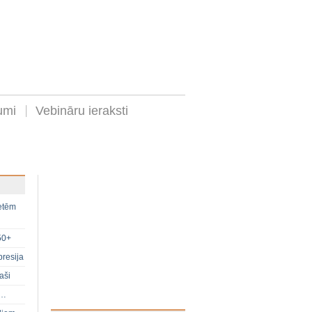
umi
Vebināru ieraksti
ietēm
50+
presija
aši
s…