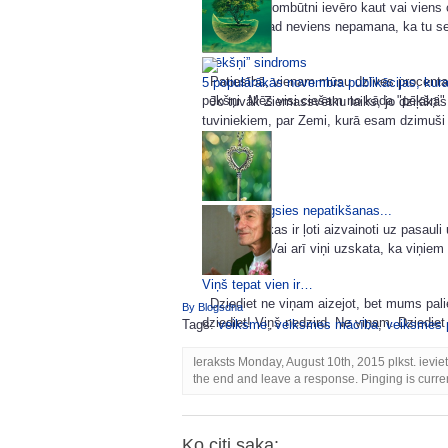
...Ja tavu prombūtni ievēro kaut vai viens 
tas ir tad, kad neviens nepamana, ka tu sen
„Pēkšņi” sindroms
Patiesībā, vienam mūsu dzīves procentam
5 populārākās novembra publikācijas, kura
pēkšņi. Mēs visi ciešam no kāda "pēkšņi" 
Jo tuvāk Ziemassvētku laiks, jo dziļākās
tuviniekiem, par Zemi, kurā esam dzimuši 
Kad tad beigsies nepatikšanas...
Ir cilvēki, kas ir ļoti aizvainoti uz pasauli
radiniekus. Vai arī viņi uzskata, ka viņiem
Viņš tepat vien ir…
Dziediet ne viņam aizejot, bet mums paliek
By Blogsdna
dziediet! Viņš nedzird. Ne viņam. Dziediet
Tags:
veiksme
,
veiksmes mācība
,
veiksmes 
Ieraksts Monday, August 10th, 2015 plkst. ievie
the end and leave a response. Pinging is curren
Ko citi saka: