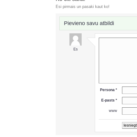
Esi pirmais un pasaki kaut ko!
Pievieno savu atbildi
Es
Persona *
E-pasts *
www