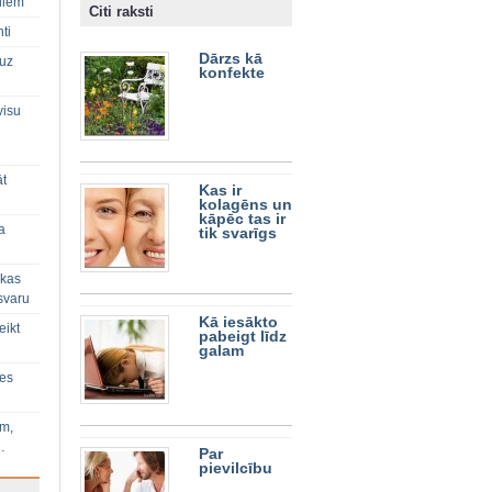
diem
Citi raksti
ti
Dārzs kā
 uz
konfekte
visu
āt
Kas ir
kolagēns un
kāpēc tas ir
a
tik svarīgs
 kas
svaru
Kā iesākto
eikt
pabeigt līdz
galam
ies
im,
…
Par
pievilcību