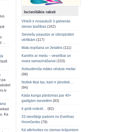
Iecienītākie raksti
dus
Vīrieši ir nosaukuši 3 galvenās
sievas īpašības
(162)
oti
Sieviešu paaudze ar izkropļotām
et
vērtībām
(117)
ad …
Matu kopšana un želatīns
(111)
Kanēlis ar medu – veselībai un
aļa
svara samazināšanai
(103)
zlasīt
Aizkustinoša mātes vēstule meitai
(98)
a
d pa
Notiek tikai tas, kam ir jānotiek…
akstiet
(94)
s.lv
Kāda kunga pārdomas par 40+
gadīgām sievietēm
(83)
šana
Ir grūti noticēt…
(82)
 nekad
ju. Ka
33 sievišķīgi padomi no Evelīnas
Hromčenko
(78)
Kā atbrīvoties no ziemas krājumiem