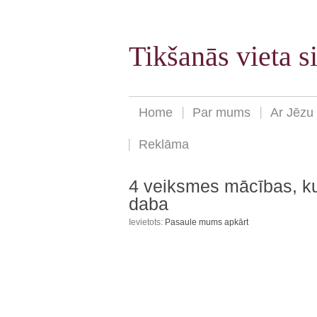
Tikšanās vieta 
Home
Par mums
Ar Jēzu
Reklāma
4 veiksmes mācības, k
daba
Ievietots:
Pasaule mums apkārt