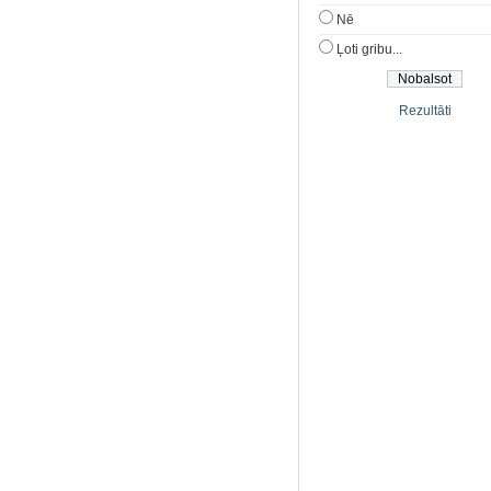
Nē
Ļoti gribu...
Rezultāti