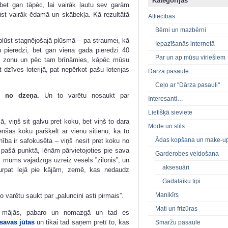
Kategorijas
 bet gan tāpēc, lai vairāk ļautu sev garām
ūst vairāk ēdamā un skābekļa. Kā rezultātā
Attiecības
Bērni un mazbērni
plūst stagnējošajā plūsmā – pa straumei, kā
Iepazīšanās internetā
 pieredzi, bet gan viena gada pieredzi 40
Par un ap mūsu vīriešiem
a” zonu un pēc tam brīnāmies, kāpēc mūsu
dzīves loterijā, pat nepērkot pašu loterijas
Dārza pasaule
Ceļo ar "Dārza pasauli"
t no dzeņa.
Un to varētu nosaukt par
Interesanti…
Lietišķā sieviete
ā, viņš sit galvu pret koku, bet viņš to dara
Mode un stils
cenšas koku pāršķelt ar vienu sitienu, kā to
Ādas kopšana un make-u
ība ir safokusēta – viņš nesit pret koku no
 pašā punktā, lēnām pārvietojoties pie sava
Garderobes veidošana
 mums vajadzīgs uzreiz vesels ”zilonis”, un
aksesuāri
turpat lejā pie kājām, zemē, kas nedaudz
Gadalaiku tipi
Manikīrs
o varētu saukt par „paluncini asti pirmais”.
Mati un frizūras
 mājās, pabaro un nomazgā un tad es
savas jūtas
un tikai tad saņem pretī to, kas
Smaržu pasaule