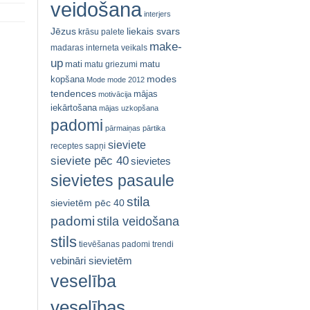
veidošana
interjers
Jēzus
liekais svars
krāsu palete
make-
madaras interneta veikals
up
mati
matu
matu griezumi
modes
kopšana
Mode
mode 2012
tendences
mājas
motivācija
iekārtošana
mājas uzkopšana
padomi
pārmaiņas
pārtika
sieviete
receptes
sapņi
sieviete pēc 40
sievietes
sievietes pasaule
stila
sievietēm pēc 40
padomi
stila veidošana
stils
tievēšanas padomi
trendi
vebināri sievietēm
veselība
veselības