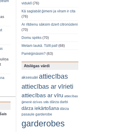
 otram
viduklī
(76)
Kā saglabāt ģimeni ja vīram ir cita
(76)
bas
Ar rītdienu sāksim dzert citronūdeni
(70)
st
Domu spēks
(70)
Metam laukā. Tūlīt pat!
(68)
ās
Pamēģināsim?
(63)
suliņa
t
Atslēgas vārdi
attiecības
aksesuāri
ana
attiecības ar vīrieti
attiecības ar vīru
attiecības
dārza darbi
ģimenē
dzīves stils
dārza iekārtošana
dārza
šais
pasaule
garderobe
garderobes