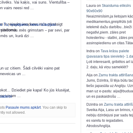
cilvēks. Vai kaķis, vai suns. Vientulība –
Laura on
Skaistuma eliksīrs
 vairs neesi red ...
90x60x90
Neaizmirsīsim,ja lietojam kā
medikamentus,greipfrūts ļoti
 ir nejauks ieradums mūs pārsteigt
s Tu, iespējams, neesi izlasījusi…
ietekmē dažu darbību...bieži ļ
sindroma. ...
 pārdomās mēs grimstam – par sevi, par
negatīvi,piem. zāles pret
mēs un, kurā dzi ...
holesterīnu - statīni, zāles pr
assinspiedienu un citas.Tāt
Indra on
Tava krāsu palete
(pavasara tipa sieviete)- 1.d
Ļoti interesanti, gribētos arī i
2. daļu, kā viņu sameklēt?
 un uz citiem. Šādi cilvēki vaino pat
 neveicas un ...
Aija on
Zarnu trakta attīrīšan
Jums, Dzintra, šī tēja būtu ta
tiešo japasūta uz Angliju. Uzr
ot... Dziediet pie kapa! Ko jūs klusējat,
man uz e-pastu: aija@buduar
 ne viņam ...
padomi
un es paskaidrošu …
Dzintra on
Zarnu trakta attīrī
tots
Pasaule mums apkārt
. You can skip to
Sveika Aija, Lasu un brinos,
tly not allowed.
nebiju dzirdejusi par sadu te
es varetu to iegadaties.
AtrodosAnglija.