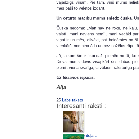
vajadzīgs viņam. Pie tam, viņš mums neliek 
mēs paši to vēlētos izdarīt.
Un ceturto mācību mums sniedz čūska.
Un
Čūska nedomā: „Man nav ne roku, ne kāju, 
valstī, mani neviens nemīl, mani vecāki pa
viņai ir un mēs, cilvēki, pat baidāmies no šī
vienkārši nomaina ādu un bez nožēlas rāpo tā
Jā, laikam šie ir tikai daži piemēri no tā, k
Dievs mums devis visapkārt šos dabas pie
piemīt viena svarīga, cilvēkiem raksturīga pr
Uz tikšanos tepatās,
Aija
25
Labs raksts
Interesanti raksti :
Tu neesi vientuļa…