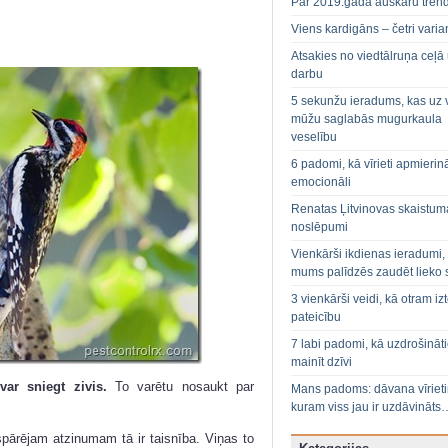
Par 2019.gada auskaru tren
Viens kardigāns – četri varian
Atsakies no viedtālruņa ceļā
darbu
5 sekunžu ieradums, kas uz 
mūžu saglabās mugurkaula
veselību
6 padomi, kā vīrieti apmierin
emocionāli
Renatas Ļitvinovas skaistum
noslēpumi
Vienkārši ikdienas ieradumi,
mums palīdzēs zaudēt lieko 
3 vienkārši veidi, kā otram izt
pateicību
7 labi padomi, kā uzdrošināt
mainīt dzīvi
ar sniegt zivis.
To varētu nosaukt par
Mans padoms: dāvana vīriet
kuram viss jau ir uzdāvināts
ispārējam atzinumam tā ir taisnība. Viņas to