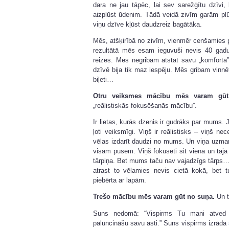
dara ne jau tāpēc, lai sev sarežģītu dzīvi,
aizplūst ūdenim. Tādā veidā zivīm garām pl
viņu dzīve kļūst daudzreiz bagātāka.
Mēs, atšķirībā no zivīm, vienmēr cenšamies 
rezultātā mēs esam ieguvuši nevis 40 gadu
reizes. Mēs negribam atstāt savu „komfort
dzīvē bija tik maz iespēju. Mēs gribam vinnēt 
biļeti…
Otru veiksmes mācību mēs varam gū
„reālistiskās fokusēšanās mācību”.
Ir lietas, kurās dzenis ir gudrāks par mums. J
ļoti veiksmīgi. Viņš ir reālistisks – viņš ne
vēlas izdarīt daudzi no mums. Un viņa uzman
visām pusēm. Viņš fokusēti sit vienā un tajā
tārpiņa. Bet mums taču nav vajadzīgs tārps…
atrast to vēlamies nevis cietā kokā, bet 
piebērta ar lapām.
Trešo mācību mēs varam gūt no suņa.
Un t
Suns nedomā: “Vispirms Tu mani atved
paluncināšu savu asti.” Suns vispirms izrāda