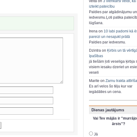
velta on
3 vienkārši veidi, kā
izteikt pateicību
Paldies par atgādinājumu un
iedvesmu.Ļoti patika pateicī
lūgšana.
Irena on
10 labi padomi kā ē
pareizi un nesajukt prātā
Paldies par iedvesmu.
Dzintra on
Ķirbis un tā vērtīg
īpašības
jā tiešām ļoti veseliga ķirbja 
visiem iesaku dzeriet un esie
veseli
Marite on
Zarnu trakta attīrīš
Es arī velos šo tēju kur var
iegādāties un cena.
Dienas jautājums
Vai Tev mājās ir "murrājo
ārsts"?
Jā