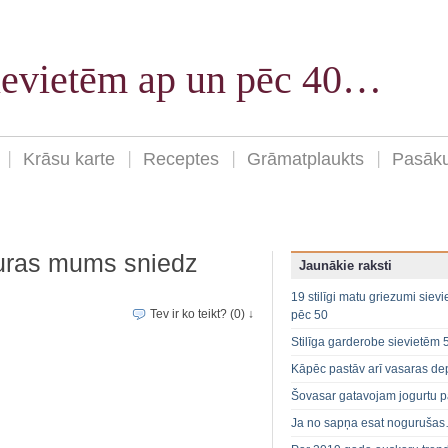
sievietēm ap un pēc 40…
Krāsu karte
Receptes
Grāmatplaukts
Pasāk
uras mums sniedz
Jaunākie raksti
19 stilīgi matu griezumi siev
Tev ir ko teikt? (0) ↓
pēc 50
Stilīga garderobe sievietēm 
Kāpēc pastāv arī vasaras de
Šovasar gatavojam jogurtu p
Ja no sapņa esat noguruša