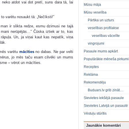
neko atdot vai dot pretī, suns dara tā, lai
Mūsu māja
Mūsu veselība
 to varētu nosaukt tā: „Nečīksti!”
Pārtika un uzturs
man ir slikta redze, esmu dzimusi ne tajā
veselības profilakse
r mani nerūpējās…” Čūska iztiek ar to, kas
veselības vācelīte
 rāpuļa. Un, ja viņai kaut kas nepatīk, viņa
lāk.
vingrojumi
Pasaule mums apkārt
o mēs varētu
mācīties
no dabas. Ne par velti
mērus, jo mēs taču esam cilvēki un mums
Populārākie mēneša pirkumi
asme – vērot un mācīties.
Receptes
Reklāma
Rekomendēju
Buduars.lv grib zināt…
Sievietes iekšējā pasaule
Sievietes Latvijā un pasaulē
Vēstuļu stūrītis
Jaunākie komentāri