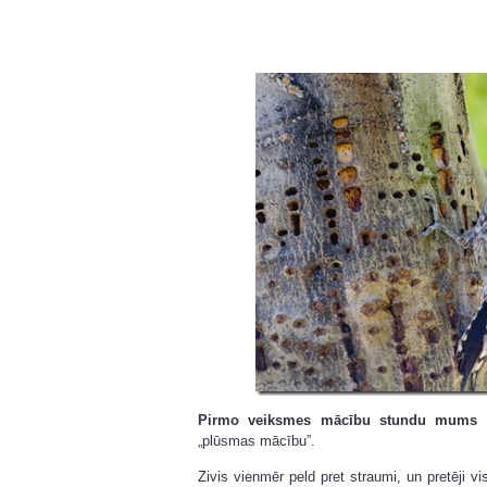
Pirmo veiksmes mācību stundu mums v
„plūsmas mācību”.
Zivis vienmēr peld pret straumi, un pretēji v