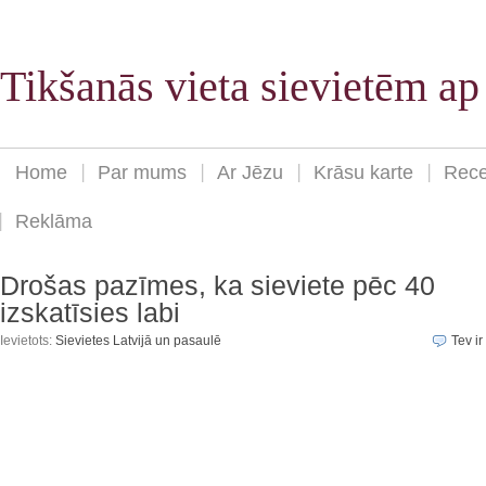
Tikšanās vieta sievietēm a
Home
Par mums
Ar Jēzu
Krāsu karte
Rece
Reklāma
Drošas pazīmes, ka sieviete pēc 40
izskatīsies labi
Ievietots:
Sievietes Latvijā un pasaulē
Tev ir