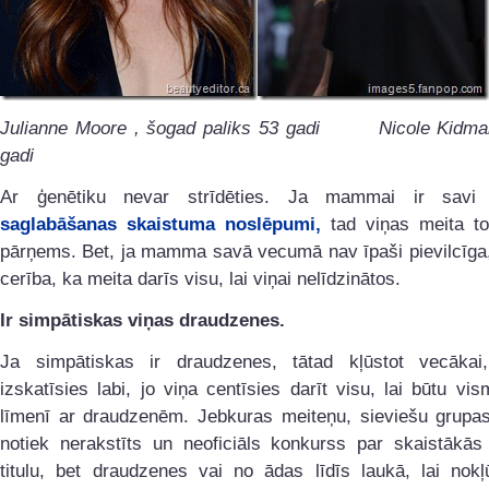
Julianne Moore , šogad paliks 53 gadi Nicole Kidma
gadi
Ar ģenētiku nevar strīdēties. Ja mammai ir sav
saglabāšanas skaistuma noslēpumi,
tad viņas meita tos
pārņems. Bet, ja mamma savā vecumā nav īpaši pievilcīga, 
cerība, ka meita darīs visu, lai viņai nelīdzinātos.
Ir simpātiskas viņas draudzenes.
Ja simpātiskas ir draudzenes, tātad kļūstot vecākai,
izskatīsies labi, jo viņa centīsies darīt visu, lai būtu vi
līmenī ar draudzenēm. Jebkuras meiteņu, sieviešu grupas
notiek nerakstīts un neoficiāls konkurss par skaistākās
titulu, bet draudzenes vai no ādas līdīs laukā, lai nokļ