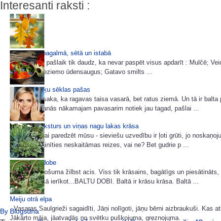
Interesanti raksti :
Miķeļdiena pagalmā, sētā un istabā
Dārzā darbu pašlaik tik daudz, ka nevar paspēt visus apdarīt : Mulčē; Ve
viršu dobi; Ieziemo ūdensaugus; Gatavo smilts ...
Ievācam puķu sēklas pašas
Veci ļaudis saka, ka ragavas taisa vasarā, bet ratus ziemā. Un tā ir balta 
Arī gatavošanās nākamajam pavasarim notiek jau tagad, pašlai ...
Sievietes raksturs un viņas nagu lakas krāsa
Prognozēt vai paredzēt mūsu - sieviešu uzvedību ir ļoti grūti, jo noskaņo
laikā var mainīties neskaitāmas reizes, vai ne? Bet gudrie p ...
Baltā puķu dobe
No rudens košuma žilbst acis. Viss tik krāsains, bagātīgs un piesātināts,
pastāstīšu kā ierīkot...BALTU DOBI. Baltā ir krāsu krāsa. Baltā ...
Meiju otrā elpa
Vasaras Saulgrieži sagaidīti, Jāņi nolīgoti, jāņu bērni aizbraukuši. Kas at
By Blogsdna
Jākārto māja, jāatvadās no svētku pušķojuma, greznojuma. ...