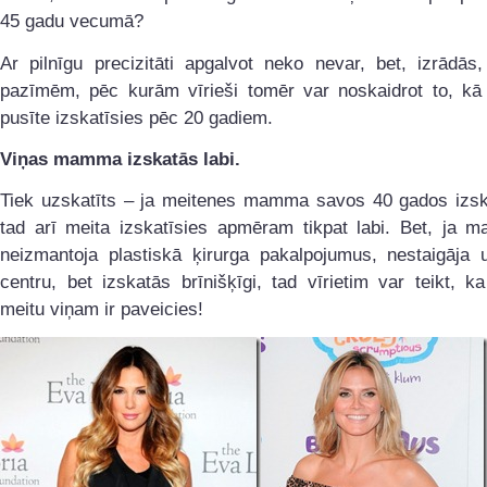
45 gadu vecumā?
Ar pilnīgu precizitāti apgalvot neko nevar, bet, izrādās
pazīmēm, pēc kurām vīrieši tomēr var noskaidrot to, kā 
pusīte izskatīsies pēc 20 gadiem.
Viņas mamma izskatās labi.
Tiek uzskatīts – ja meitenes mamma savos 40 gados izska
tad arī meita izskatīsies apmēram tikpat labi. Bet, ja 
neizmantoja plastiskā ķirurga pakalpojumus, nestaigāja u
centru, bet izskatās brīnišķīgi, tad vīrietim var teikt, k
meitu viņam ir paveicies!