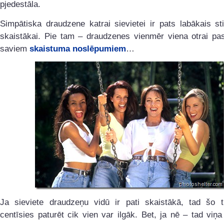
pjedestāla.
Simpātiska draudzene katrai sievietei ir pats labākais st
skaistākai. Pie tam – draudzenes vienmēr viena otrai pas
saviem
skaistuma noslēpumiem
…
Ja sieviete draudzeņu vidū ir pati skaistākā, tad šo ti
centīsies paturēt cik vien var ilgāk. Bet, ja nē – tad viņa