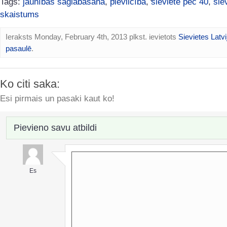
Tags:
jaunības saglabāšana
,
pievilcība
,
sieviete pēc 40
,
sie
skaistums
Ieraksts Monday, February 4th, 2013 plkst. ievietots
Sievietes Latvi
pasaulē
.
Ko citi saka:
Esi pirmais un pasaki kaut ko!
Pievieno savu atbildi
Es