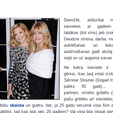
Diemžēl, atšķirībā 
sievietes ar gadiem
labākas (kā vīns) jeb izs
Daudzie stresa, darba, m
auklēšanas un liel
audzināšanas gadi atstāj
sejā un uz auguma savas
Ne katra sieviete ir 
gēnus, kas ļauj viņai izsk
Šāronai Stounai
(šogad ma
paliks 55 gadi)… Iz
partneri, vīrietis gribētu 
pašu gribētu arī sievietes)
būtu
skaista
un gudra, bet, ja 25 gadu vecumā viņa šim 
atbilst, tad kas būs pēc 20 gadiem? Vai viņa būs tikpat piev