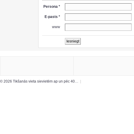
Persona *
E-pasts *
www
© 2026 Tikšanās vieta sievietēm ap un pēc 40…
|