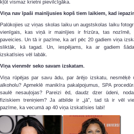
kļūt vismaz krietni pievilcīgāka.
Viņa nav īpaši mainījusies kopš tiem laikiem, kad iepazin
Palūkojies uz viņas skolas laiku un augstskolas laiku fotogr
vienīgais, kas viņā ir mainījies ir frizūra, tas nozīmē,
paveicies. Un tā ir pazīme, ka arī pēc 20 gadiem viņa izsk
sliktāk, kā tagad. Un, iespējams, ka ar gadiem šāda
izskatīsies vēl labāk.
Viņa vienmēr seko savam izskatam.
Viņa rūpējas par savu ādu, par ārējo izskatu, nesmēķē u
alkoholu? Apmeklē manikīra pakalpojumus, SPA procedūra
saulē nesauļojas? Pareizi ēd, daudz dzer ūdeni, noda
fiziskiem treniņiem? Ja atbilde ir „jā”, tad tā ir vēl v
pazīme, ka vecumā ap 40 viņa izskatīsies labi!