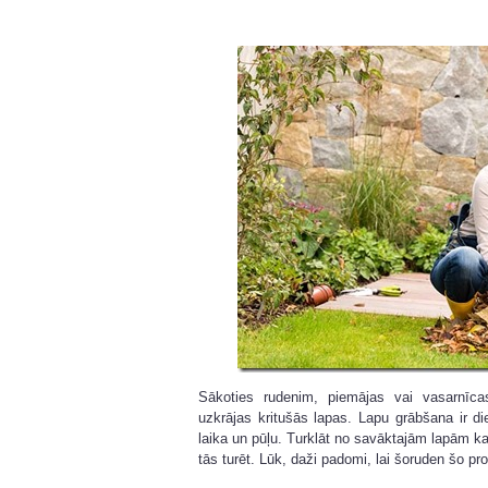
Sākoties rudenim, piemājas vai vasarnīcas
uzkrājas kritušās lapas. Lapu grābšana ir 
laika un pūļu. Turklāt no savāktajām lapām kaut
tās turēt. Lūk, daži padomi, lai šoruden šo pro