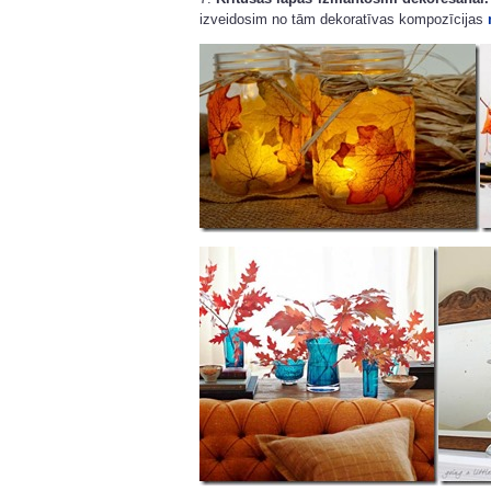
izveidosim no tām dekoratīvas kompozīcijas