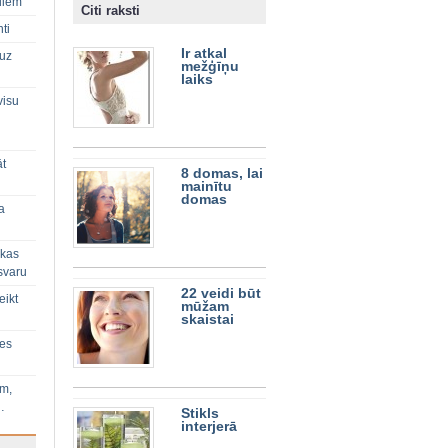
diem
Citi raksti
ti
Ir atkal
 uz
mežģīņu
laiks
visu
āt
8 domas, lai
mainītu
domas
a
 kas
svaru
22 veidi būt
eikt
mūžam
skaistai
ies
im,
…
Stikls
interjerā