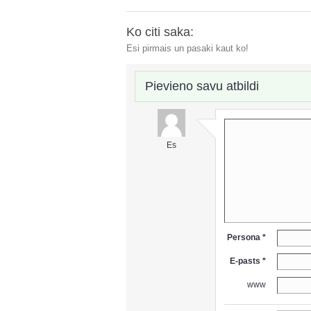
Ko citi saka:
Esi pirmais un pasaki kaut ko!
Pievieno savu atbildi
Es
Persona *
E-pasts *
www