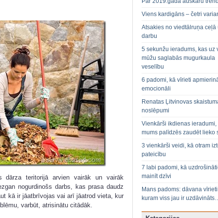
Par 2019.gada auskaru tren
Viens kardigāns – četri varian
Atsakies no viedtālruņa ceļā
darbu
5 sekunžu ieradums, kas uz 
mūžu saglabās mugurkaula
veselību
6 padomi, kā vīrieti apmierin
emocionāli
Renatas Ļitvinovas skaistum
noslēpumi
Vienkārši ikdienas ieradumi,
mums palīdzēs zaudēt lieko 
3 vienkārši veidi, kā otram izt
pateicību
7 labi padomi, kā uzdrošināt
mainīt dzīvi
 dārza teritorijā arvien vairāk un vairāk
diezgan nogurdinošs darbs, kas prasa daudz
Mans padoms: dāvana vīriet
 kā ir jāatbrīvojas vai arī jāatrod vieta, kur
kuram viss jau ir uzdāvināts
blēmu, varbūt, atrisinātu citādāk.