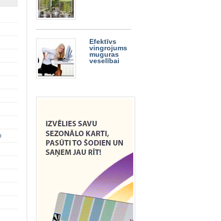
Efektīvs
vingrojums
muguras
veselībai
p