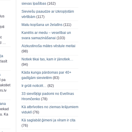
sievas īpašības
(162)
Sieviešu paaudze ar izkropļotām
dus
vērtībām
(117)
Matu kopšana un želatīns
(111)
oti
Kanēlis ar medu – veselībai un
et
svara samazināšanai
(103)
ad …
Aizkustinoša mātes vēstule meitai
(98)
aļa
Notiek tikai tas, kam ir jānotiek…
zlasīt
(94)
Kāda kunga pārdomas par 40+
a
gadīgām sievietēm
(83)
d pa
akstiet
Ir grūti noticēt…
(82)
s.lv
33 sievišķīgi padomi no Evelīnas
Hromčenko
(78)
šana
Kā atbrīvoties no ziemas krājumiem
 nekad
viduklī
(76)
ju. Ka
Kā saglabāt ģimeni ja vīram ir cita
(76)