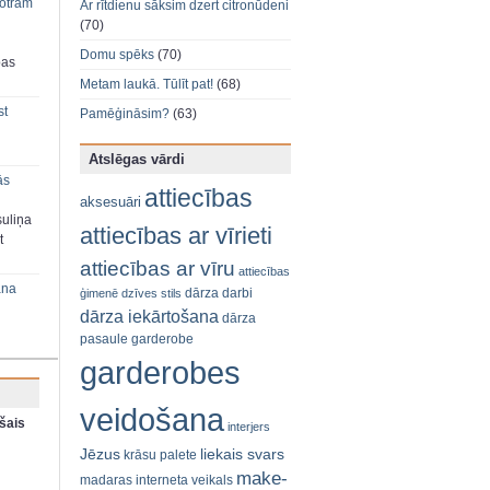
 otram
Ar rītdienu sāksim dzert citronūdeni
(70)
Domu spēks
(70)
bas
Metam laukā. Tūlīt pat!
(68)
st
Pamēģināsim?
(63)
Atslēgas vārdi
ās
attiecības
aksesuāri
suliņa
attiecības ar vīrieti
t
attiecības ar vīru
attiecības
ana
dārza darbi
ģimenē
dzīves stils
dārza iekārtošana
dārza
pasaule
garderobe
garderobes
veidošana
šais
interjers
Jēzus
liekais svars
krāsu palete
make-
madaras interneta veikals