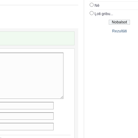
Nē
Ļoti gribu...
Rezultāti