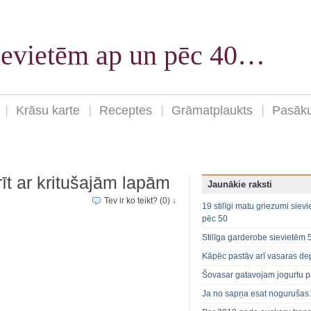
sievietēm ap un pēc 40…
Krāsu karte
Receptes
Grāmatplaukts
Pasāk
rīt ar kritušajām lapām
Jaunākie raksti
Tev ir ko teikt? (0) ↓
19 stilīgi matu griezumi siev
pēc 50
Stilīga garderobe sievietēm 
Kāpēc pastāv arī vasaras de
Šovasar gatavojam jogurtu p
Ja no sapņa esat noguruša