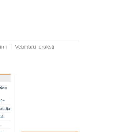
umi
Vebināru ieraksti
ietēm
50+
presija
aši
s…