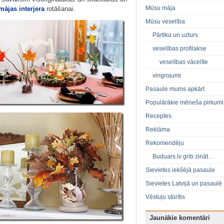
Mūsu māja
mājas interjera
rotāšanai.
Mūsu veselība
Pārtika un uzturs
veselības profilakse
veselības vācelīte
vingrojumi
Pasaule mums apkārt
Populārākie mēneša pirkumi
Receptes
Reklāma
Rekomendēju
Buduars.lv grib zināt…
Sievietes iekšējā pasaule
Sievietes Latvijā un pasaulē
Vēstuļu stūrītis
Jaunākie komentāri