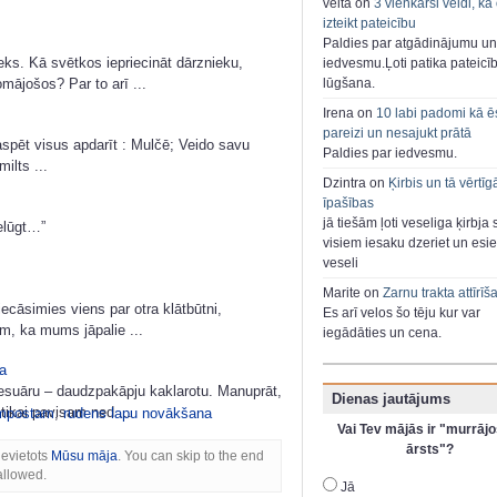
velta on
3 vienkārši veidi, kā
izteikt pateicību
Paldies par atgādinājumu un
. Kā svētkos iepriecināt dārznieku,
iedvesmu.Ļoti patika pateicī
omājošos? Par to arī ...
lūgšana.
Irena on
10 labi padomi kā ē
pareizi un nesajukt prātā
aspēt visus apdarīt : Mulčē; Veido savu
Paldies par iedvesmu.
ilts ...
Dzintra on
Ķirbis un tā vērtīg
īpašības
jā tiešām ļoti veseliga ķirbja 
elūgt…”
visiem iesaku dzeriet un esie
veseli
Marite on
Zarnu trakta attīrīš
ecāsimies viens par otra klātbūtni,
Es arī velos šo tēju kur var
m, ka mums jāpalie ...
iegādāties un cena.
a
sesuāru – daudzpakāpju kaklarotu. Manuprāt,
Dienas jautājums
tikai pavisam ned ...
ompostam
,
rudens lapu novākšana
Vai Tev mājās ir "murrājo
ārsts"?
ievietots
Mūsu māja
. You can skip to the end
allowed.
Jā