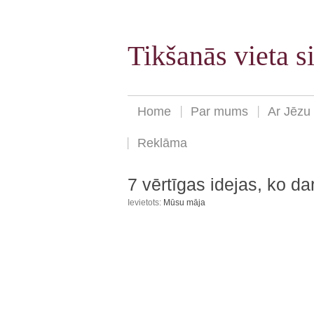
Tikšanās vieta 
Home
Par mums
Ar Jēzu
Reklāma
7 vērtīgas idejas, ko da
Ievietots:
Mūsu māja