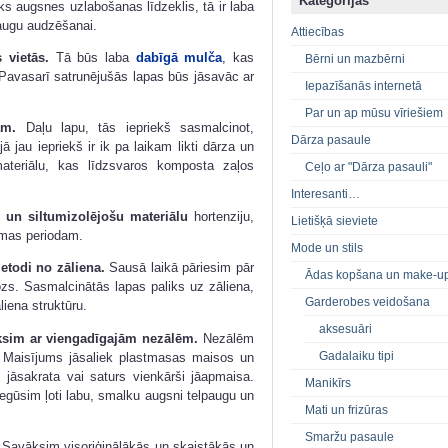
Kategorijas
sks augsnes uzlabošanas līdzeklis, tā ir laba
 augu audzēšanai.
Attiecības
 vietās.
Tā būs laba
dabīgā mulča
, kas
Bērni un mazbērni
Pavasarī satrunējušās lapas būs jāsavāc ar
Iepazīšanās internetā
Par un ap mūsu vīriešiem
am.
Daļu lapu, tās iepriekš sasmalcinot,
Dārza pasaule
ā jau iepriekš ir ik pa laikam likti dārza un
materiālu, kas līdzsvaros komposta zaļos
Ceļo ar "Dārza pasauli"
Interesanti…
 un siltumizolējošu materiālu
hortenziju,
Lietišķā sieviete
emas periodam.
Mode un stils
todi no zāliena.
Sausā laikā pāriesim pār
Ādas kopšana un make-u
ozs. Sasmalcinātās lapas paliks uz zāliena,
Garderobes veidošana
liena struktūru.
aksesuāri
ksim ar viengadīgajām nezālēm.
Nezālēm
Gadalaiku tipi
. Maisījums jāsaliek plastmasas maisos un
 jāsakrata vai saturs vienkārši jāapmaisa.
Manikīrs
egūsim ļoti labu, smalku augsni telpaugu un
Mati un frizūras
Smaržu pasaule
Savāksim visoriģinālākās un skaistākās un