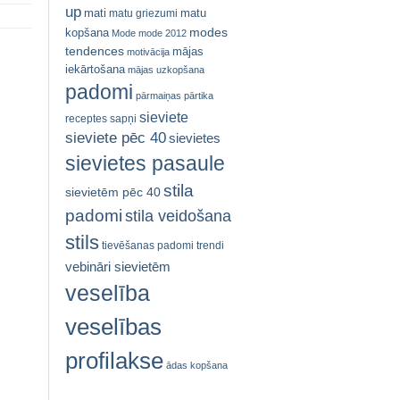
up
mati
matu
matu griezumi
modes
kopšana
Mode
mode 2012
tendences
mājas
motivācija
iekārtošana
mājas uzkopšana
padomi
pārmaiņas
pārtika
sieviete
receptes
sapņi
sieviete pēc 40
sievietes
sievietes pasaule
stila
sievietēm pēc 40
padomi
stila veidošana
stils
tievēšanas padomi
trendi
vebināri sievietēm
veselība
veselības
profilakse
ādas kopšana