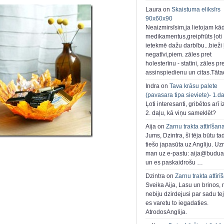
Laura on
Skaistuma eliksīrs
90x60x90
Neaizmirsīsim,ja lietojam kā
medikamentus,greipfrūts ļoti
ietekmē dažu darbību...bieži ļ
negatīvi,piem. zāles pret
holesterīnu - statīni, zāles pr
assinspiedienu un citas.Tāt
Indra on
Tava krāsu palete
(pavasara tipa sieviete)- 1.d
Ļoti interesanti, gribētos arī i
2. daļu, kā viņu sameklēt?
Aija on
Zarnu trakta attīrīšan
Jums, Dzintra, šī tēja būtu ta
tiešo japasūta uz Angliju. Uzr
man uz e-pastu: aija@buduar
un es paskaidrošu …
Dzintra on
Zarnu trakta attīrī
Sveika Aija, Lasu un brinos,
nebiju dzirdejusi par sadu te
es varetu to iegadaties.
AtrodosAnglija.