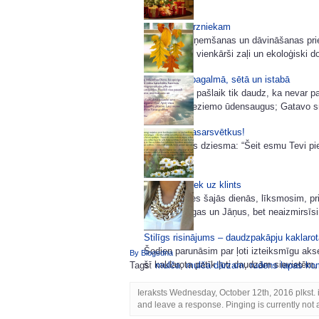
Dāvanas dārzniekam
Dāvanu saņemšanas un dāvināšanas prieks
puķumīli vai vienkārši zaļi un ekoloģiski d
Miķeļdiena pagalmā, sētā un istabā
Dārzā darbu pašlaik tik daudz, ka nevar p
viršu dobi; Ieziemo ūdensaugus; Gatavo sm
Priecīgus Vasarsvētkus!
Slavēšanas dziesma: “Šeit esmu Tevi pi
Mums jāpaliek uz klints
Atpūtīsimies šajās dienās, līksmosim, pri
sveiksim Līgas un Jāņus, bet neaizmirsīsi
Stilīgs risinājums – daudzpakāpju kaklarot
Šodien parunāsim par ļoti izteiksmīgu ak
By Blogsdna
šī kaklarota patīk ļoti daudzām sievietēm, 
Tags:
mulča
,
mulča dārzam
,
rudens lapas k
Ieraksts Wednesday, October 12th, 2016 plkst. 
and leave a response. Pinging is currently not 