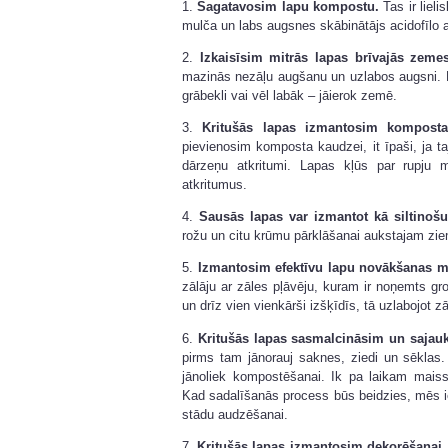
1.
Sagatavosim lapu kompostu.
Tas ir lieli
mulča un labs augsnes skābinātājs acidofīlo
2.
Izkaisīsim mitrās lapas brīvajās zemes
mazinās nezāļu augšanu un uzlabos augsni. 
grābekli vai vēl labāk – jāierok zemē.
3.
Kritušās lapas izmantosim kompost
pievienosim komposta kaudzei, it īpaši, ja taj
dārzeņu atkritumi. Lapas kļūs par rupju 
atkritumus.
4.
Sausās lapas var izmantot kā siltinošu
rožu un citu krūmu pārklāšanai aukstajam zi
5.
Izmantosim efektīvu lapu novākšanas me
zālāju ar zāles pļāvēju, kuram ir noņemts gr
un drīz vien vienkārši izšķīdīs, tā uzlabojot zā
6.
Kritušās lapas sasmalcināsim un sajau
pirms tam jānorauj saknes, ziedi un sēklas
jānoliek kompostēšanai. Ik pa laikam maiss
Kad sadalīšanās process būs beidzies, mēs i
stādu audzēšanai.
7.
Kritušās lapas izmantosim dekorēšanai.