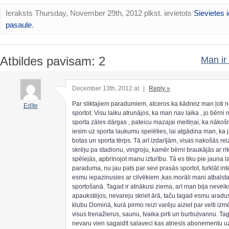
Ieraksts Thursday, November 29th, 2012 plkst. ievietots
Sievietes 
pasaule
.
Atbildes pavisam: 2
Man ir 
December 13th, 2012 at
|
Reply »
Par sliktajiem paradumiem, atceros ka kādreiz man ļoti 
Edīte
sportot. Visu laiku atrunājos, ka man nav laika , jo bērni 
sporta zāles dārgas , pateicu mazajai meitiņai, ka nākošr
iesim uz sporta laukumu spelēties, lai atgādina man, ka 
botas un sporta tērps. Tā arī izdarījām, visas nakošās rei
skrēju pa stadionu, vingroju, kamēr bērni braukājās ar rit
spēlejās, apbrīnojot manu izturību. Tā es tiku pie jauna 
paraduma, nu jau pats par sevi prasās sportot, turklāt int
esmu iepazinusies ar cilvēkiem ,kas morāli mani atbalst
sportošanā. Tagad ir atnākusi ziema, arī man bija nevei
apaukstējos, nevareju skriet ārā, taču tagad esmu aradus
klubu Dominā, kurā pirmo reizi varēju aiziet par velti izm
visus trenažierus, saunu, tvaika pirti un burbuļvannu. Ta
nevaru vien sagaidīt salaveci kas atnesīs abonementu u