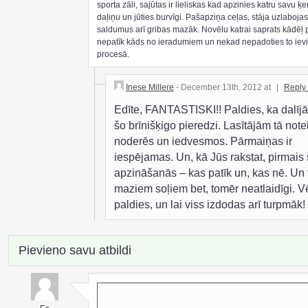
sporta zāli, sajūtas ir lieliskas kad apzinies katru savu 
daļiņu un jūties burvīgi. Pašapziņa ceļas, stāja uzlaboja
saldumus arī gribas mazāk. Novēlu katrai saprats kādēļ p
nepatīk kāds no ieradumiem un nekad nepadoties to iev
procesā.
Inese Millere
- December 13th, 2012 at
|
Reply
Edīte, FANTASTISKI!! Paldies, ka dalījā
šo brīnišķigo pieredzi. Lasītājām tā noteik
noderēs un iedvesmos. Pārmaiņas ir
iespējamas. Un, kā Jūs rakstat, pirmais s
apzināšanās – kas patīk un, kas nē. Un 
maziem soļiem bet, tomēr neatlaidīgi. Vē
paldies, un lai viss izdodas arī turpmāk!
Pievieno savu atbildi