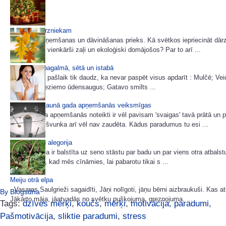
Dāvanas dārzniekam
Dāvanu saņemšanas un dāvināšanas prieks. Kā svētkos iepriecināt dārz
puķumīli vai vienkārši zaļi un ekoloģiski domājošos? Par to arī ...
Miķeļdiena pagalmā, sētā un istabā
Dārzā darbu pašlaik tik daudz, ka nevar paspēt visus apdarīt : Mulčē; Ve
viršu dobi; Ieziemo ūdensaugus; Gatavo smilts ...
Kā padarīt Jaunā gada apņemšanās veiksmīgas
Jaunā gada apņemšanās noteikti ir vēl pavisam 'svaigas' tavā prātā un 
entuziasma švunka arī vēl nav zaudēta. Kādus paradumus tu esi ...
Garo karošu alegorija
Šī multfilma ir balstīta uz seno stāstu par badu un par viens otra atbals
mūs, ka tad, kad mēs cīnāmies, lai pabarotu tikai s ...
Meiju otrā elpa
Vasaras Saulgrieži sagaidīti, Jāņi nolīgoti, jāņu bērni aizbraukuši. Kas at
By Blogsdna
Jākārto māja, jāatvadās no svētku pušķojuma, greznojuma. ...
Tags:
dzīves mērķi
,
koučs
,
mērķi
,
motivācija
,
paradumi
,
Pašmotivācija
,
sliktie paradumi
,
stress