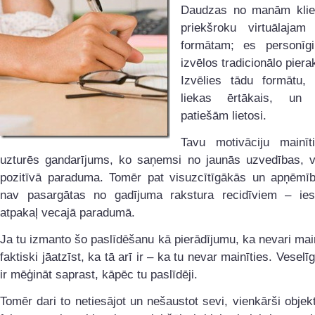
Daudzas no manām klie
priekšroku virtuālajam 
formātam; es personīg
izvēlos tradicionālo piera
Izvēlies tādu formātu,
liekas ērtākais, un
patiešām lietosi.
Tavu motivāciju mainīti
uzturēs gandarījums, ko saņemsi no jaunās uzvedības, 
pozitīvā paraduma. Tomēr pat visuzcītīgākās un apņēmīb
nav pasargātas no gadījuma rakstura recidīviem – ies
atpakaļ vecajā paradumā.
Ja tu izmanto šo paslīdēšanu kā pierādījumu, ka nevari main
faktiski jāatzīst, ka tā arī ir – ka tu nevar mainīties. Vesel
ir mēģināt saprast, kāpēc tu paslīdēji.
Tomēr dari to netiesājot un nešaustot sevi, vienkārši objektī