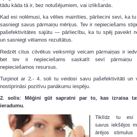
tādu kāda tā ir, bez notušējumiem, vai izlikšanās.
Kad esi nolēmusi, ka vēlies mainīties, pārliecini sevi, ka tu 
sasniegt savus pārmaiņu mērķus. Tev ir nepieciešams stip
pašefektivitātes sajūtu — pārliecību, ka tu spēj paveikt 
un sasniegt vēlamos rezultātus.
Redzēt citus cilvēkus veiksmīgi veicam pārmaiņas ir iedv
bet tev ir nepieciešams saskatīt sevī pārmaiņu v
nepieciešamos resursus.
Turpinot ar 2.- 4. soli tu veidosi savu pašefektivitāti un 
nostiprināsi pozitīvu panākumu iespēju.
2. solis: Mēģini gūt sapratni par to, kas izraisa ta
ieradumu.
Tiklīdz tu esi 
savus iekšējos m
ārējos stimulus