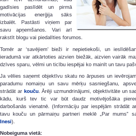
gadīsies paslīdēt un pirmā
motivācijas enerģija sāks
izbalēt. Pastāsti viņiem par
savu apņemšanos. Vari arī
rakstīt blogu vai piedalīties forumos.
Tomēr ar ‘savējiem’ bieži ir nepietiekoši, un ieslīdēša
ieradumā var atkārtoties aizvien biežāk, aizvien vairāk ma
dzīves sparu, vēlmi un ticību iespējai ko mainīt un tavu paš
Ja vēlies saņemt objektīvu skatu no ārpuses un ievērojam
paradumu nomaiņu un savu mērķu sasniegšanu, apsve
strādāt ar
kouču
. Ārēji uzmundrinājumi, objektivitāte un sa
kādu, kurš tev tic var būt daudz motivējošāka pier
darbošanās vienatnē. (Informāciju par iespējām strādāt a
tavu kouču un pārmaiņu partneri meklē „Par mums” 
Inesi
).
Nobeiguma vietā: