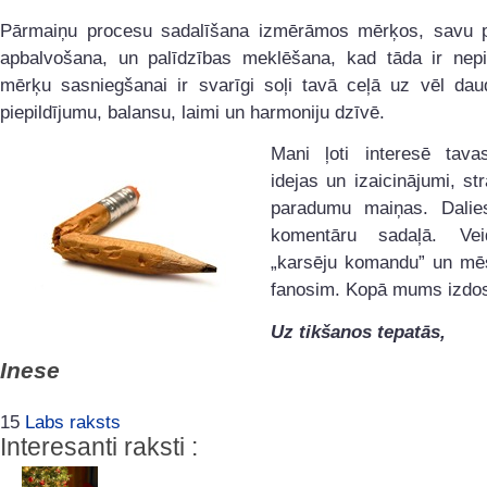
Pārmaiņu procesu sadalīšana izmērāmos mērķos, savu
apbalvošana, un palīdzības meklēšana, kad tāda ir nep
mērķu sasniegšanai ir svarīgi soļi tavā ceļā uz vēl daud
piepildījumu, balansu, laimi un harmoniju dzīvē.
Mani ļoti interesē tav
idejas un izaicinājumi, str
paradumu maiņas. Dalie
komentāru sadaļā. Ve
„karsēju komandu” un mēs
fanosim. Kopā mums izdos
Uz tikšanos tepatās,
Inese
15
Labs raksts
Interesanti raksti :