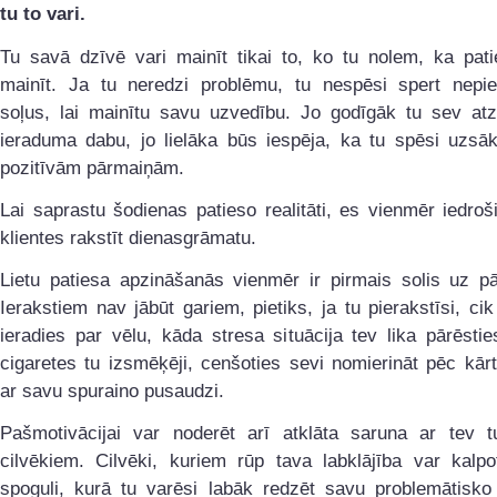
tu to vari.
Tu savā dzīvē vari mainīt tikai to, ko tu nolem, ka pati
mainīt. Ja tu neredzi problēmu, tu nespēsi spert nepi
soļus, lai mainītu savu uzvedību. Jo godīgāk tu sev atzī
ieraduma dabu, jo lielāka būs iespēja, ka tu spēsi uzsāk
pozitīvām pārmaiņām.
Lai saprastu šodienas patieso realitāti, es vienmēr iedro
klientes rakstīt dienasgrāmatu.
Lietu patiesa apzināšanās vienmēr ir pirmais solis uz p
Ierakstiem nav jābūt gariem, pietiks, ja tu pierakstīsi, cik
ieradies par vēlu, kāda stresa situācija tev lika pārēstie
cigaretes tu izsmēķēji, cenšoties sevi nomierināt pēc kārt
ar savu spuraino pusaudzi.
Pašmotivācijai var noderēt arī atklāta saruna ar tev t
cilvēkiem. Cilvēki, kuriem rūp tava labklājība var kalpo
spoguli, kurā tu varēsi labāk redzēt savu problemātisko