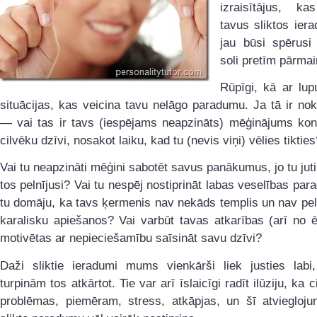
izraisītājus, ka
tavus sliktos ier
jau būsi spērusi
soli pretīm pārma
Rūpīgi, kā ar lup
situācijas, kas veicina tavu nelāgo paradumu. Ja tā ir n
— vai tas ir tavs (iespējams neapzināts) mēģinājums kont
cilvēku dzīvi, nosakot laiku, kad tu (nevis viņi) vēlies tikties
Vai tu neapzināti mēģini sabotēt savus panākumus, jo tu juti
tos pelnījusi? Vai tu nespēj nostiprināt labas veselības par
tu domāju, ka tavs ķermenis nav nekāds templis un nav pel
karalisku apiešanos? Vai varbūt tavas atkarības (arī no ē
motivētas ar nepieciešamību saīsināt savu dzīvi?
Daži sliktie ieradumi mums vienkārši liek justies lab
turpinām tos atkārtot. Tie var arī īslaicīgi radīt ilūziju, ka
problēmas, piemēram, stress, atkāpjas, un šī atviegloju