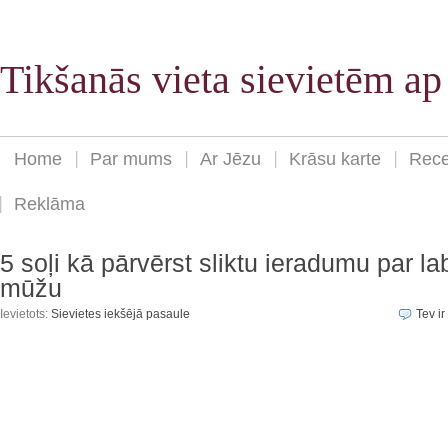
Tikšanās vieta sievietēm a
Home
Par mums
Ar Jēzu
Krāsu karte
Rece
Reklāma
5 soļi kā pārvērst sliktu ieradumu par la
mūžu
Ievietots:
Sievietes iekšējā pasaule
Tev ir