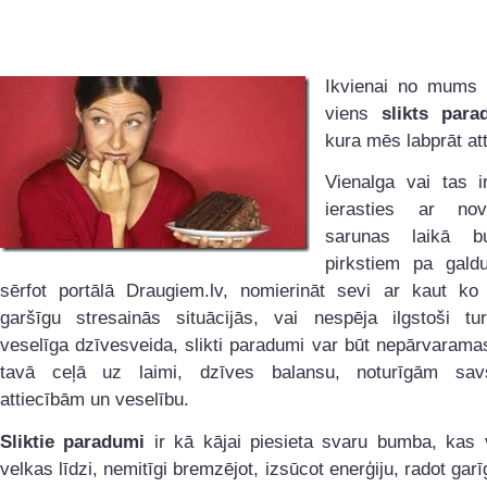
Ikvienai no mums 
viens
slikts par
kura mēs labprāt att
Vienalga vai tas i
ierasties ar nov
sarunas laikā b
pirkstiem pa galdu
sērfot portālā Draugiem.lv, nomierināt sevi ar kaut ko
garšīgu stresainās situācijās, vai nespēja ilgstoši tur
veselīga dzīvesveida, slikti paradumi var būt nepārvarama
tavā ceļā uz laimi, dzīves balansu, noturīgām sav
attiecībām un veselību.
Sliktie paradumi
ir kā kājai piesieta svaru bumba, kas v
velkas līdzi, nemitīgi bremzējot, izsūcot enerģiju, radot garī