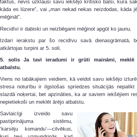
faktus, nevis uzklausi savu iekšējo kritisko balsi, kura sa
kāda es lūzere”, vai „man nekad nekas neizdodas, kāda jē
mēģināt”.
Recidīvi ir dabiski un neizbēgami mēģinot apgūt ko jaunu.
Izdari ierakstu par šo recidīvu savā dienasgrāmatā, be
atkārtojas turpini ar 5. soli.
5. solis
Ja tavi ieradumi ir grūti maināmi, meklē 
atbalstu.
Viens no labākajiem veidiem, kā veidot savu iekšējo izturē
stresa noturību ir ilgstošas spriedzes situācijās nepalikt
slazdā noķertai, bet apzināties, ka ar saviem iekšējiem re
nepietiekoši un meklēt ārējo atbalstu.
Savlaicīgi izveido savu
pastiprinājuma sistēmu,
‘karsēju komandu’—cilvēkus,
kuri tevi uzmundrinās, kad