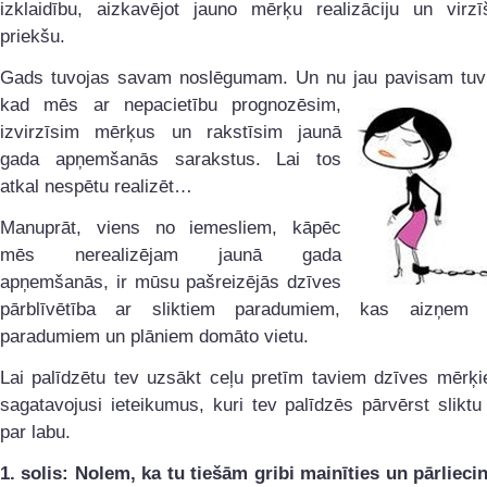
izklaidību, aizkavējot jauno mērķu realizāciju un virz
priekšu.
Gads tuvojas savam noslēgumam. Un nu jau pavisam tuvu 
kad mēs ar
nepacietību prognozēsim,
izvirzīsim mērķus un rakstīsim jaunā
gada apņemšanās sarakstus. Lai tos
atkal nespētu realizēt…
Manuprāt, viens no iemesliem, kāpēc
mēs nerealizējam jaunā gada
apņemšanās, ir mūsu pašreizējās dzīves
pārblīvētība ar sliktiem paradumiem, kas aizņem j
paradumiem un plāniem domāto vietu.
Lai palīdzētu tev uzsākt ceļu pretīm taviem dzīves mērķ
sagatavojusi ieteikumus, kuri tev palīdzēs pārvērst slikt
par labu.
1. solis:
Nolem, ka tu tiešām gribi mainīties un pārliecin