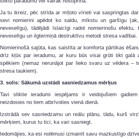
slikto paradumu vēl vairāk nostiprina.
Ja tu ikreiz, pēc strīda ar mīļoto vīrieti vai saspringtas da
sevi nomierini apēdot ko saldu, mīkstu un garšīgu (ak,
neveselīgu), tādējādi īslaicīgi radot nomierinošu efektu, 
neveselīgu un ilgtermiņā destruktīvu metodi stresa vadībai.
Nomierinošā sajūta, kas saistīta ar komforta pārtikas ēša
drīz kļūs par ieradumu, ar kuru būs visai grūti tikt galā
spēkiem (nemaz nerunājot par lieko svaru uz vēdera – t
stresa taukiem).
3. solis: Sākumā uzstādi sasniedzamus mērķus
Tavi sliktie ieradumi iespējams ir veidojušiem gadiem 
neizdosies no tiem atbrīvoties vienā dienā.
Izstrādā sev sasniedzamu un reālu plānu, tādu, kurš virz
mērķiem, kurus tu tici, ka vari sasniegt.
Iedomājies, ka esi nolēmusi izmainīt savu mazkustīgo dzīv