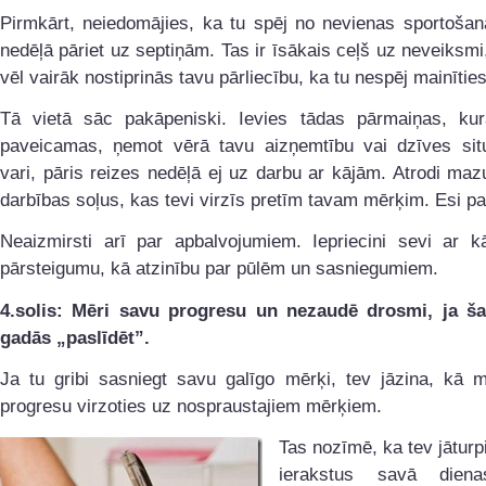
Pirmkārt, neiedomājies, ka tu spēj no nevienas sportošan
nedēļā pāriet uz septiņām. Tas ir īsākais ceļš uz neveiksmi,
vēl vairāk nostiprinās tavu pārliecību, ka tu nespēj mainīties
Tā vietā sāc pakāpeniski. Ievies tādas pārmaiņas, kur
paveicamas, ņemot vērā tavu aizņemtību vai dzīves situ
vari, pāris reizes nedēļā ej uz darbu ar kājām. Atrodi maz
darbības soļus, kas tevi virzīs pretīm tavam mērķim. Esi pa
Neaizmirsti arī par apbalvojumiem. Iepriecini sevi ar k
pārsteigumu, kā atzinību par pūlēm un sasniegumiem.
4.solis:
Mēri savu
progresu un nezaudē drosmi, ja ša
gadās „paslīdēt”.
Ja tu gribi sasniegt savu galīgo mērķi, tev jāzina, kā m
progresu virzoties uz nospraustajiem mērķiem.
Tas nozīmē, ka tev jāturpi
ierakstus savā dienas