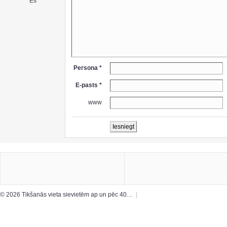
Es
Persona *
E-pasts *
www
© 2026 Tikšanās vieta sievietēm ap un pēc 40…
|