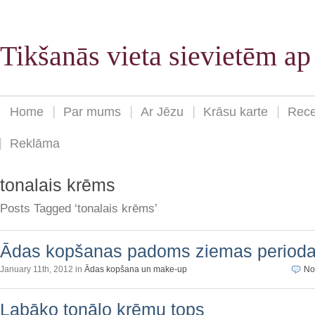
Tikšanās vieta sievietēm a
Home
Par mums
Ar Jēzu
Krāsu karte
Rece
Reklāma
tonalais krēms
Posts Tagged ‘tonalais krēms’
Ādas kopšanas padoms ziemas period
January 11th, 2012 in
Ādas kopšana un make-up
No
Labāko tonālo krēmu tops