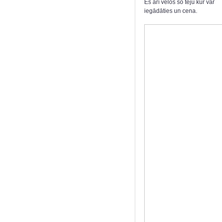
Es arī velos šo tēju kur var
iegādāties un cena.