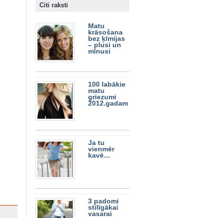
Citi raksti
Matu
krāsošana
bez ķīmijas
– plusi un
mīnusi
100 labākie
matu
griezumi
2012.gadam
Ja tu
vienmēr
kavē…
3 padomi
stilīgākai
vasarai