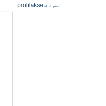
profilakse
ādas kopšana