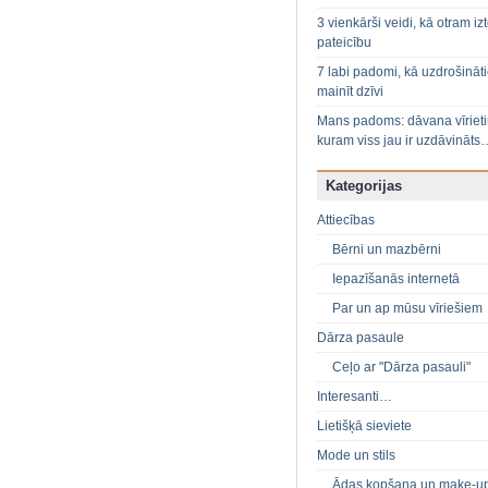
3 vienkārši veidi, kā otram izt
pateicību
7 labi padomi, kā uzdrošināt
mainīt dzīvi
Mans padoms: dāvana vīriet
kuram viss jau ir uzdāvināts
Kategorijas
Attiecības
Bērni un mazbērni
Iepazīšanās internetā
Par un ap mūsu vīriešiem
Dārza pasaule
Ceļo ar "Dārza pasauli"
Interesanti…
Lietišķā sieviete
Mode un stils
Ādas kopšana un make-u