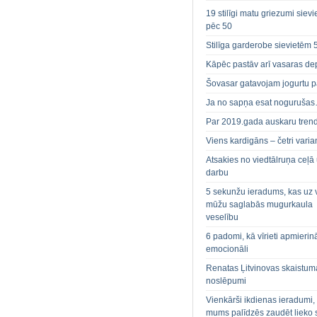
19 stilīgi matu griezumi siev
pēc 50
Stilīga garderobe sievietēm 
Kāpēc pastāv arī vasaras de
Šovasar gatavojam jogurtu p
Ja no sapņa esat noguruša
Par 2019.gada auskaru tren
Viens kardigāns – četri varian
Atsakies no viedtālruņa ceļā
darbu
5 sekunžu ieradums, kas uz 
mūžu saglabās mugurkaula
veselību
6 padomi, kā vīrieti apmierin
emocionāli
Renatas Ļitvinovas skaistum
noslēpumi
Vienkārši ikdienas ieradumi,
mums palīdzēs zaudēt lieko 