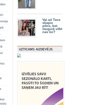
ietēm
50+
Vai arī Tavs
presija
skapis
pilns, bet
aši
mugurā vilkt
nav ko?
s…
diem
ti
UZTICAMS AIZDEVĒJS
 uz
visu
āt
a
 kas
svaru