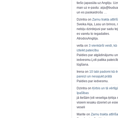
tiešo japasūta uz Angliju. Uzr
man uz e-pastu: aija@buduar
un es paskaidrošu …
Dzintra on
Zarnu trakta attīrī
Sveika Aija, Lasu un brinos,
nebiju dzirdejusi par sadu te
es varetu to iegadaties.
AtrodosAnglija.
velta on
3 vienkārši veidi, kā
izteikt pateicību
Paldies par atgādinājumu un
iedvesmu.Ļoti patika pateicī
lūgšana.
Irena on
10 labi padomi kā ē
pareizi un nesajukt prātā
Paldies par iedvesmu.
Dzintra on
Ķirbis un tā vērtīg
īpašības
jā tiešām ļoti veseliga ķirbja 
visiem iesaku dzeriet un esie
veseli
Marite on
Zarnu trakta attīrīš