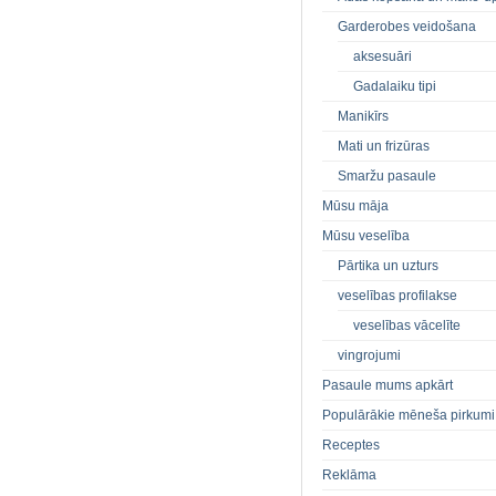
Garderobes veidošana
aksesuāri
Gadalaiku tipi
Manikīrs
Mati un frizūras
Smaržu pasaule
Mūsu māja
Mūsu veselība
Pārtika un uzturs
veselības profilakse
veselības vācelīte
vingrojumi
Pasaule mums apkārt
Populārākie mēneša pirkumi
Receptes
Reklāma