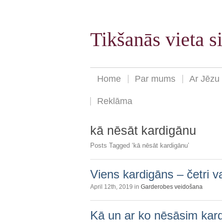
Tikšanās vieta 
Home
Par mums
Ar Jēzu
Reklāma
kā nēsāt kardigānu
Posts Tagged ‘kā nēsāt kardigānu’
Viens kardigāns – četri va
April 12th, 2019 in
Garderobes veidošana
Kā un ar ko nēsāsim kar