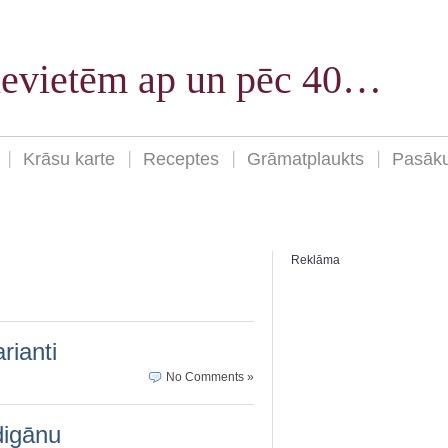
sievietēm ap un pēc 40…
Krāsu karte
Receptes
Grāmatplaukts
Pasāk
Reklāma
rianti
No Comments »
digānu