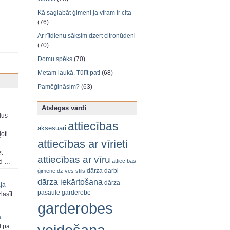
Kā saglabāt ģimeni ja vīram ir cita
(76)
Ar rītdienu sāksim dzert citronūdeni
(70)
Domu spēks
(70)
Metam laukā. Tūlīt pat!
(68)
Pamēģināsim?
(63)
Atslēgas vārdi
dus
attiecības
aksesuāri
oti
attiecības ar vīrieti
et
attiecības ar vīru
attiecības
ad …
dārza darbi
ģimenē
dzīves stils
dārza iekārtošana
dārza
aļa
pasaule
garderobe
zlasīt
garderobes
a
d pa