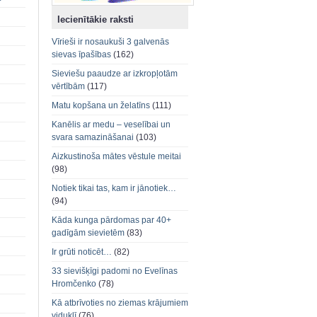
Iecienītākie raksti
Vīrieši ir nosaukuši 3 galvenās
sievas īpašības
(162)
Sieviešu paaudze ar izkropļotām
vērtībām
(117)
Matu kopšana un želatīns
(111)
Kanēlis ar medu – veselībai un
svara samazināšanai
(103)
Aizkustinoša mātes vēstule meitai
(98)
Notiek tikai tas, kam ir jānotiek…
(94)
Kāda kunga pārdomas par 40+
gadīgām sievietēm
(83)
Ir grūti noticēt…
(82)
33 sievišķīgi padomi no Evelīnas
Hromčenko
(78)
Kā atbrīvoties no ziemas krājumiem
viduklī
(76)