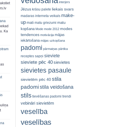
veidošana
interjers
akstiet
s.lv
Jēzus
liekais svars
krāsu palete
make-
madaras interneta veikals
šana
up
mati
matu
matu griezumi
 nekad
modes
kopšana
Mode
mode 2012
ju. Ka
tendences
mājas
motivācija
iekārtošana
mājas uzkopšana
padomi
pārmaiņas
pārtika
 otram
sieviete
receptes
sapņi
sieviete pēc 40
sievietes
bas
sievietes pasaule
st
stila
sievietēm pēc 40
padomi
stila veidošana
stils
ās
tievēšanas padomi
trendi
vebināri sievietēm
suliņa
veselība
t
veselības
ana