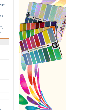
eikt
ies
im,
…
p