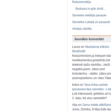
Rekomendēju
Buduars.lv grib zināt…
Sievietes iekšējā pasaule
Sievietes Latvijā un pasaulē
Vēstuļu stūrītis
Jaunākie komentāri
Laura on
Skaistuma eliksīrs
90x60x90
Neaizmirsīsim,ja lietojam kā
medikamentus,greipfrūts ļoti
ietekmē dažu darbību...bieži ļ
negatīvi,piem. zāles pret
holesterīnu - statīni, zāles pr
assinspiedienu un citas.Tāt
Indra on
Tava krāsu palete
(pavasara tipa sieviete)- 1.d
Ļoti interesanti, gribētos arī i
2. daļu, kā viņu sameklēt?
Aija on
Zarnu trakta attīrīšan
Jums, Dzintra, šī tēja būtu ta