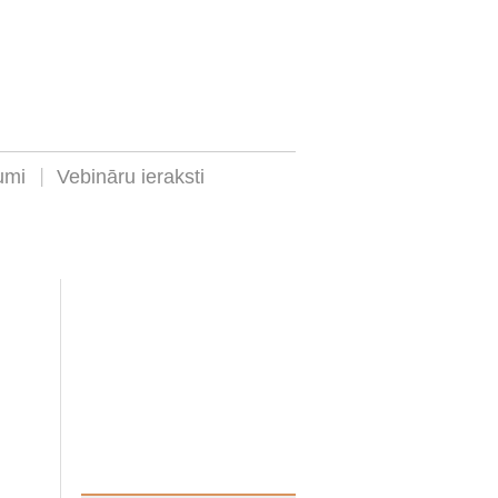
umi
Vebināru ieraksti