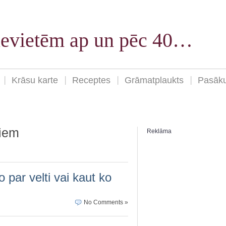
sievietēm ap un pēc 40…
Krāsu karte
Receptes
Grāmatplaukts
Pasāk
iem
Reklāma
 par velti vai kaut ko
No Comments »