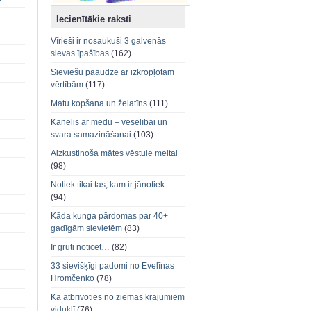
Iecienītākie raksti
Vīrieši ir nosaukuši 3 galvenās
sievas īpašības
(162)
Sieviešu paaudze ar izkropļotām
vērtībām
(117)
Matu kopšana un želatīns
(111)
Kanēlis ar medu – veselībai un
svara samazināšanai
(103)
Aizkustinoša mātes vēstule meitai
(98)
Notiek tikai tas, kam ir jānotiek…
(94)
Kāda kunga pārdomas par 40+
gadīgām sievietēm
(83)
Ir grūti noticēt…
(82)
33 sievišķīgi padomi no Evelīnas
Hromčenko
(78)
Kā atbrīvoties no ziemas krājumiem
viduklī
(76)