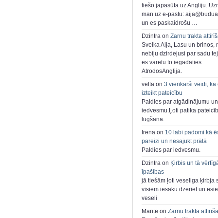
tiešo japasūta uz Angliju. Uzr
man uz e-pastu: aija@buduar
un es paskaidrošu …
Dzintra on
Zarnu trakta attīrī
Sveika Aija, Lasu un brinos,
nebiju dzirdejusi par sadu te
es varetu to iegadaties.
AtrodosAnglija.
velta on
3 vienkārši veidi, kā
izteikt pateicību
Paldies par atgādinājumu un
iedvesmu.Ļoti patika pateicī
lūgšana.
Irena on
10 labi padomi kā ē
pareizi un nesajukt prātā
Paldies par iedvesmu.
Dzintra on
Ķirbis un tā vērtīg
īpašības
jā tiešām ļoti veseliga ķirbja 
visiem iesaku dzeriet un esie
veseli
Marite on
Zarnu trakta attīrīš