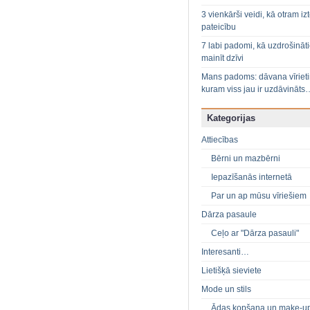
3 vienkārši veidi, kā otram izt
pateicību
7 labi padomi, kā uzdrošināt
mainīt dzīvi
Mans padoms: dāvana vīriet
kuram viss jau ir uzdāvināts
Kategorijas
Attiecības
Bērni un mazbērni
Iepazīšanās internetā
Par un ap mūsu vīriešiem
Dārza pasaule
Ceļo ar "Dārza pasauli"
Interesanti…
Lietišķā sieviete
Mode un stils
Ādas kopšana un make-u