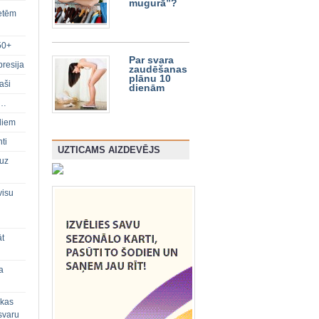
mugurā”?
ietēm
50+
Par svara
presija
zaudēšanas
plānu 10
aši
dienām
s…
diem
ti
UZTICAMS AIZDEVĒJS
 uz
visu
āt
a
 kas
svaru