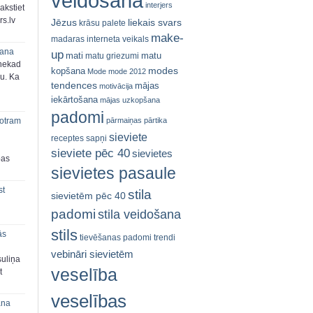
veidošana
interjers
akstiet
s.lv
Jēzus
liekais svars
krāsu palete
make-
madaras interneta veikals
šana
up
mati
matu
matu griezumi
 nekad
modes
kopšana
Mode
mode 2012
ju. Ka
tendences
mājas
motivācija
iekārtošana
mājas uzkopšana
padomi
pārmaiņas
pārtika
 otram
sieviete
receptes
sapņi
sieviete pēc 40
sievietes
bas
sievietes pasaule
st
stila
sievietēm pēc 40
padomi
stila veidošana
stils
ās
tievēšanas padomi
trendi
vebināri sievietēm
suliņa
veselība
t
veselības
ana