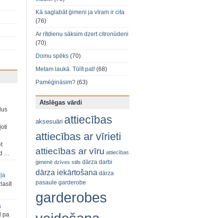
Kā saglabāt ģimeni ja vīram ir cita
(76)
Ar rītdienu sāksim dzert citronūdeni
(70)
Domu spēks
(70)
Metam laukā. Tūlīt pat!
(68)
Pamēģināsim?
(63)
Atslēgas vārdi
dus
attiecības
aksesuāri
oti
attiecības ar vīrieti
et
attiecības ar vīru
attiecības
ad …
dārza darbi
ģimenē
dzīves stils
dārza iekārtošana
dārza
aļa
pasaule
garderobe
zlasīt
garderobes
a
d pa