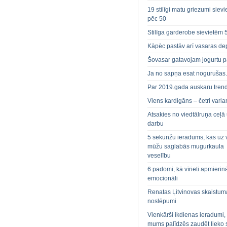
19 stilīgi matu griezumi siev
pēc 50
Stilīga garderobe sievietēm 
Kāpēc pastāv arī vasaras de
Šovasar gatavojam jogurtu p
Ja no sapņa esat noguruša
Par 2019.gada auskaru tren
Viens kardigāns – četri varian
Atsakies no viedtālruņa ceļā
darbu
5 sekunžu ieradums, kas uz 
mūžu saglabās mugurkaula
veselību
6 padomi, kā vīrieti apmierin
emocionāli
Renatas Ļitvinovas skaistum
noslēpumi
Vienkārši ikdienas ieradumi,
mums palīdzēs zaudēt lieko 