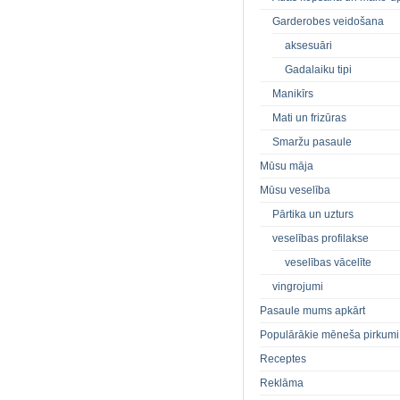
Garderobes veidošana
aksesuāri
Gadalaiku tipi
Manikīrs
Mati un frizūras
Smaržu pasaule
Mūsu māja
Mūsu veselība
Pārtika un uzturs
veselības profilakse
veselības vācelīte
vingrojumi
Pasaule mums apkārt
Populārākie mēneša pirkumi
Receptes
Reklāma