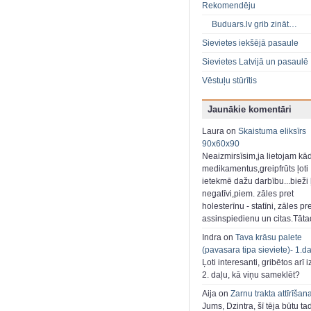
Rekomendēju
Buduars.lv grib zināt…
Sievietes iekšējā pasaule
Sievietes Latvijā un pasaulē
Vēstuļu stūrītis
Jaunākie komentāri
Laura on
Skaistuma eliksīrs
90x60x90
Neaizmirsīsim,ja lietojam kā
medikamentus,greipfrūts ļoti
ietekmē dažu darbību...bieži ļ
negatīvi,piem. zāles pret
holesterīnu - statīni, zāles pr
assinspiedienu un citas.Tāt
Indra on
Tava krāsu palete
(pavasara tipa sieviete)- 1.d
Ļoti interesanti, gribētos arī i
2. daļu, kā viņu sameklēt?
Aija on
Zarnu trakta attīrīšan
Jums, Dzintra, šī tēja būtu ta