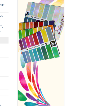
eikt
ies
im,
…
p