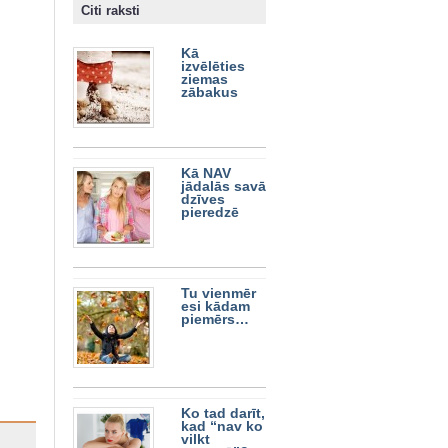
Citi raksti
Kā
izvēlēties
ziemas
zābakus
Kā NAV
jādalās savā
dzīves
pieredzē
Tu vienmēr
esi kādam
piemērs…
Ko tad darīt,
kad “nav ko
vilkt