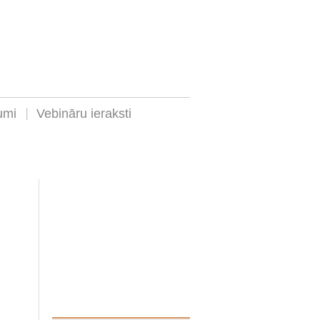
umi
Vebināru ieraksti