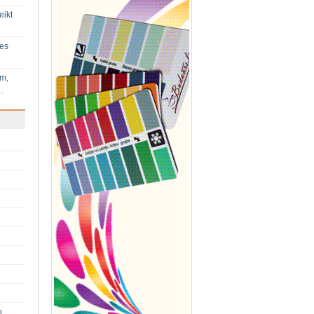
eikt
ies
im,
…
p