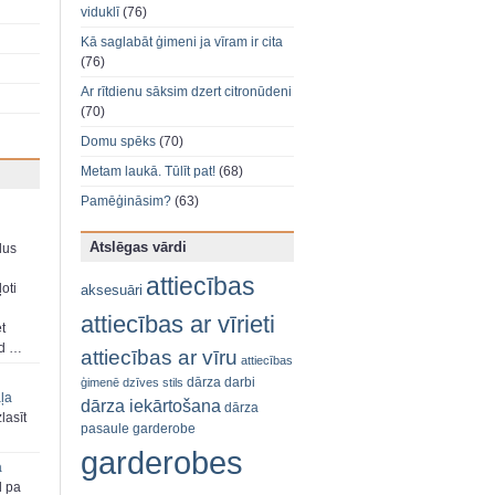
viduklī
(76)
Kā saglabāt ģimeni ja vīram ir cita
(76)
Ar rītdienu sāksim dzert citronūdeni
(70)
Domu spēks
(70)
Metam laukā. Tūlīt pat!
(68)
Pamēģināsim?
(63)
Atslēgas vārdi
dus
attiecības
oti
aksesuāri
attiecības ar vīrieti
et
ad …
attiecības ar vīru
attiecības
dārza darbi
ģimenē
dzīves stils
aļa
dārza iekārtošana
dārza
zlasīt
pasaule
garderobe
garderobes
a
d pa