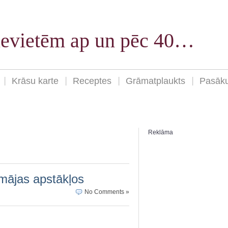
sievietēm ap un pēc 40…
Krāsu karte
Receptes
Grāmatplaukts
Pasāk
Reklāma
mājas apstākļos
No Comments »