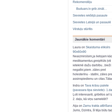
Rekomendēju
Buduars.lv grib zināt…
Sievietes iekšējā pasaule
Sievietes Latvijā un pasaulē
Vēstuļu stūrītis
Jaunākie komentāri
Laura on
Skaistuma eliksīrs
90x60x90
Neaizmirsīsim,ja lietojam kā
medikamentus,greipfrūts ļoti
ietekmē dažu darbību...bieži ļ
negatīvi,piem. zāles pret
holesterīnu - statīni, zāles pr
assinspiedienu un citas.Tāt
Indra on
Tava krāsu palete
(pavasara tipa sieviete)- 1.d
Ļoti interesanti, gribētos arī i
2. daļu, kā viņu sameklēt?
Aija on
Zarnu trakta attīrīšan
Jums, Dzintra, šī tēja būtu ta