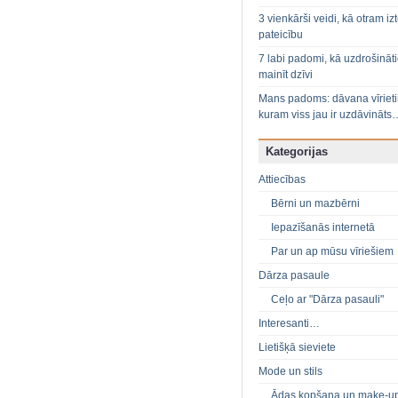
3 vienkārši veidi, kā otram izt
pateicību
7 labi padomi, kā uzdrošināt
mainīt dzīvi
Mans padoms: dāvana vīriet
kuram viss jau ir uzdāvināts
Kategorijas
Attiecības
Bērni un mazbērni
Iepazīšanās internetā
Par un ap mūsu vīriešiem
Dārza pasaule
Ceļo ar "Dārza pasauli"
Interesanti…
Lietišķā sieviete
Mode un stils
Ādas kopšana un make-u