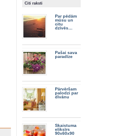
Citi raksti
Par pēdām
mūsu un
citu
dzīvēs…
Pašai sava
paradīze
Pārvēršam
palodzi par
dīvānu
Skaistuma
eliksīrs
90x60x90