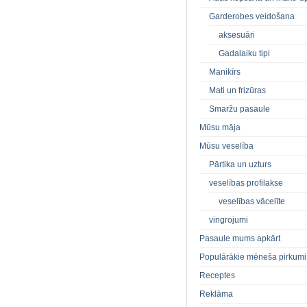
Garderobes veidošana
aksesuāri
Gadalaiku tipi
Manikīrs
Mati un frizūras
Smaržu pasaule
Mūsu māja
Mūsu veselība
Pārtika un uzturs
veselības profilakse
veselības vācelīte
vingrojumi
Pasaule mums apkārt
Populārākie mēneša pirkumi
Receptes
Reklāma