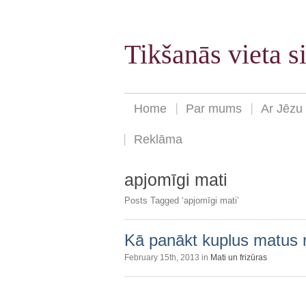
Tikšanās vieta 
Home
Par mums
Ar Jēzu
Reklāma
apjomīgi mati
Posts Tagged ‘apjomīgi mati’
Kā panākt kuplus matus 
February 15th, 2013 in
Mati un frizūras