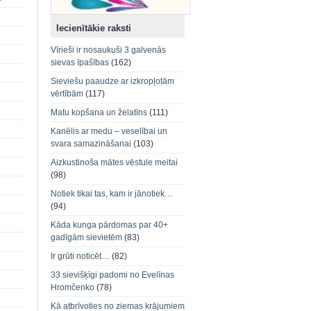
Iecienītākie raksti
Vīrieši ir nosaukuši 3 galvenās
sievas īpašības
(162)
Sieviešu paaudze ar izkropļotām
vērtībām
(117)
Matu kopšana un želatīns
(111)
Kanēlis ar medu – veselībai un
svara samazināšanai
(103)
Aizkustinoša mātes vēstule meitai
(98)
Notiek tikai tas, kam ir jānotiek…
(94)
Kāda kunga pārdomas par 40+
gadīgām sievietēm
(83)
Ir grūti noticēt…
(82)
33 sievišķīgi padomi no Evelīnas
Hromčenko
(78)
Kā atbrīvoties no ziemas krājumiem