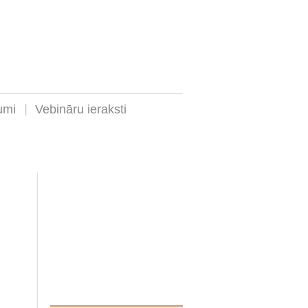
umi
Vebināru ieraksti