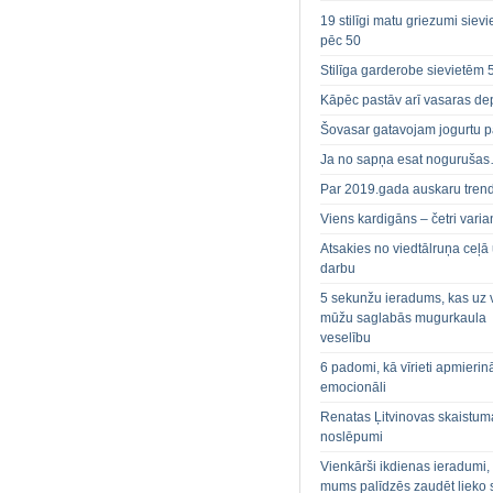
19 stilīgi matu griezumi siev
pēc 50
Stilīga garderobe sievietēm 
Kāpēc pastāv arī vasaras de
Šovasar gatavojam jogurtu p
Ja no sapņa esat noguruša
Par 2019.gada auskaru tren
Viens kardigāns – četri varian
Atsakies no viedtālruņa ceļā
darbu
5 sekunžu ieradums, kas uz 
mūžu saglabās mugurkaula
veselību
6 padomi, kā vīrieti apmierin
emocionāli
Renatas Ļitvinovas skaistum
noslēpumi
Vienkārši ikdienas ieradumi,
mums palīdzēs zaudēt lieko 