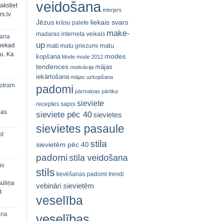
veidošana
akstiet
interjers
s.lv
Jēzus
liekais svars
krāsu palete
make-
madaras interneta veikals
šana
up
mati
matu
 nekad
matu griezumi
ju. Ka
modes
kopšana
Mode
mode 2012
tendences
mājas
motivācija
iekārtošana
mājas uzkopšana
 otram
padomi
pārmaiņas
pārtika
sieviete
receptes
sapņi
bas
sieviete pēc 40
sievietes
sievietes pasaule
st
stila
sievietēm pēc 40
padomi
stila veidošana
ās
stils
tievēšanas padomi
trendi
suliņa
vebināri sievietēm
t
veselība
ana
veselības