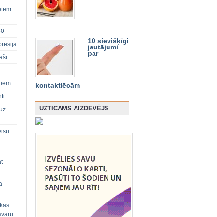
ietēm
50+
10 sievišķīgi
presija
jautājumi
par
aši
s…
diem
kontaktlēcām
ti
UZTICAMS AIZDEVĒJS
 uz
visu
āt
a
 kas
svaru