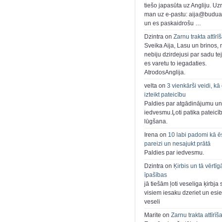
tiešo japasūta uz Angliju. Uzr
man uz e-pastu: aija@buduar
un es paskaidrošu …
Dzintra on
Zarnu trakta attīrī
Sveika Aija, Lasu un brinos,
nebiju dzirdejusi par sadu te
es varetu to iegadaties.
AtrodosAnglija.
velta on
3 vienkārši veidi, kā
izteikt pateicību
Paldies par atgādinājumu un
iedvesmu.Ļoti patika pateicī
lūgšana.
Irena on
10 labi padomi kā ē
pareizi un nesajukt prātā
Paldies par iedvesmu.
Dzintra on
Ķirbis un tā vērtīg
īpašības
jā tiešām ļoti veseliga ķirbja 
visiem iesaku dzeriet un esie
veseli
Marite on
Zarnu trakta attīrīš