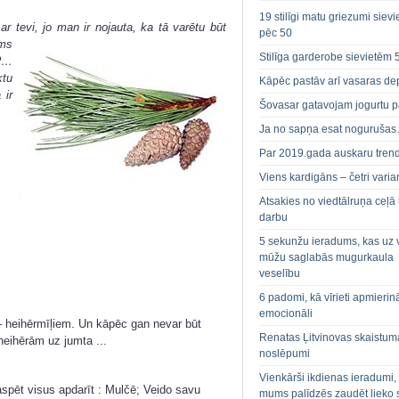
19 stilīgi matu griezumi siev
ar tevi, jo man ir nojauta,
ka tā varētu būt
pēc 50
oms
Stilīga garderobe sievietēm 
u?…
ktu
Kāpēc pastāv arī vasaras de
 ir
Šovasar gatavojam jogurtu p
Ja no sapņa esat noguruša
Par 2019.gada auskaru tren
Viens kardigāns – četri varian
Atsakies no viedtālruņa ceļā
darbu
5 sekunžu ieradums, kas uz 
mūžu saglabās mugurkaula
veselību
6 padomi, kā vīrieti apmierin
emocionāli
t – heihērmīļiem. Un kāpēc gan nevar būt
Renatas Ļitvinovas skaistum
 heihērām uz jumta ...
noslēpumi
Vienkārši ikdienas ieradumi,
aspēt visus apdarīt : Mulčē; Veido savu
mums palīdzēs zaudēt lieko 