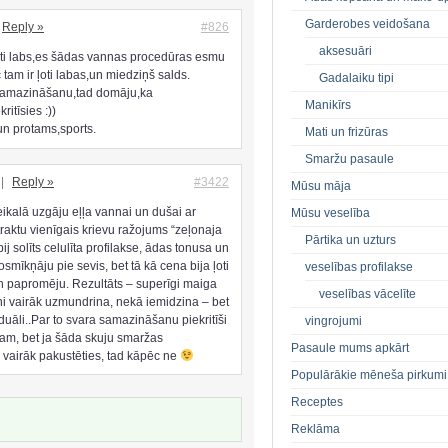
Garderobes veidošana
Reply »
#826
aksesuāri
ļoti labs,es šādas vannas procedūras esmu
 tam ir ļoti labas,un miedziņš salds.
Gadalaiku tipi
 zamazināšanu,tad domāju,ka
Manikīrs
ritīsies :))
 un protams,sports.
Mati un frizūras
Smaržu pasaule
|
Reply »
#3422
Mūsu māja
veikalā uzgāju eļļa vannai un dušai ar
Mūsu veselība
raktu vienīgais krievu ražojums “zeļonaja
Pārtika un uzturs
j solīts celulīta profilakse, ādas tonusa un
smīkņāju pie sevis, bet tā kā cena bija ļoti
veselības profilakse
 papromēju. Rezultāts – superīgi maiga
veselības vācelīte
i vairāk uzmundrina, nekā iemidzina – bet
iduāli..Par to svara samazināšanu piekritīši
vingrojumi
am, bet ja šāda skuju smaržas
Pasaule mums apkārt
vairāk pakustēties, tad kāpēc ne
Populārākie mēneša pirkumi
Receptes
Reklāma