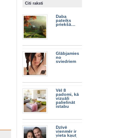
Citi raksti
Daba
pateiks
priekšā…
Glābjamies
no
sviedriem
Vēl 8
padomi, kā
vizuāli
palielināt
istabu
Dzīvē
vienmēr ir
vieta kaut