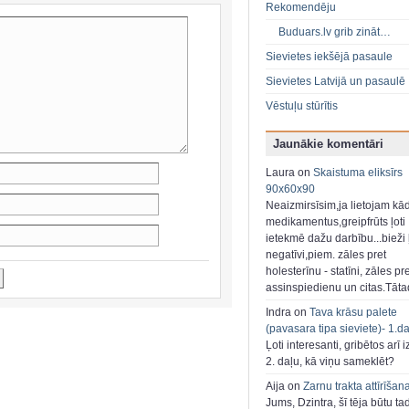
Rekomendēju
Buduars.lv grib zināt…
Sievietes iekšējā pasaule
Sievietes Latvijā un pasaulē
Vēstuļu stūrītis
Jaunākie komentāri
Laura on
Skaistuma eliksīrs
90x60x90
Neaizmirsīsim,ja lietojam kā
medikamentus,greipfrūts ļoti
ietekmē dažu darbību...bieži ļ
negatīvi,piem. zāles pret
holesterīnu - statīni, zāles pr
assinspiedienu un citas.Tāt
Indra on
Tava krāsu palete
(pavasara tipa sieviete)- 1.d
Ļoti interesanti, gribētos arī i
2. daļu, kā viņu sameklēt?
Aija on
Zarnu trakta attīrīšan
Jums, Dzintra, šī tēja būtu ta