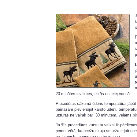
J
i
P
u
i
p
j
t
n
20 minūtes ievilkties, izkās un ielej vannā.
Procedūras sākumā ūdens temperatūrai jābū
pamazām pievienojot karsto ūdeni, temperatū
uzturas ne vairāk par 30 minūtēm, vēlams pi
Ja šīs procedūras kursu tu veiksi ik pārdiena
ņemot vērā, ka priežu skuju smarža ir ļoti nom
no hroniska noguruma un bezmiega.