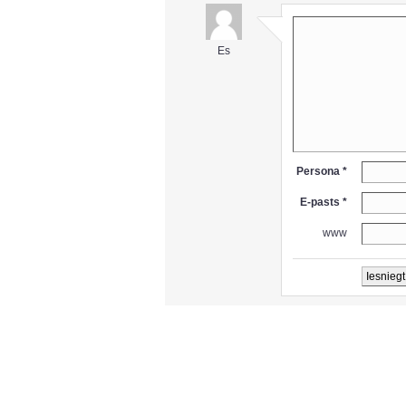
Es
Persona *
E-pasts *
www