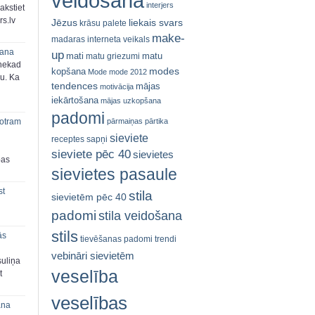
veidošana
interjers
akstiet
s.lv
Jēzus
liekais svars
krāsu palete
make-
madaras interneta veikals
šana
up
mati
matu
matu griezumi
 nekad
modes
kopšana
Mode
mode 2012
ju. Ka
tendences
mājas
motivācija
iekārtošana
mājas uzkopšana
padomi
pārmaiņas
pārtika
 otram
sieviete
receptes
sapņi
sieviete pēc 40
sievietes
bas
sievietes pasaule
st
stila
sievietēm pēc 40
padomi
stila veidošana
stils
ās
tievēšanas padomi
trendi
vebināri sievietēm
suliņa
veselība
t
veselības
ana