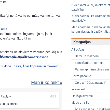
ilts ...
3 vienkārši veidi, kā otram izt
pateicību
arīgi no tā vai tu esi māte vai meita, vai
7 labi padomi, kā uzdrošināt
mainīt dzīvi
Mans padoms: dāvana vīriet
ījumā
kuram viss jau ir uzdāvināts
ās simptomiem. Ingvera tēja nu jau ir
cienīta vairāk, citā m ...
Kategorijas
Attiecības
 attiekties uz sievietēm vecumā pēc 40) būs
Bērni un mazbērni
kļuvusi „pieaugušāka ...
skuju vanna
,
svara samazināšana
Iepazīšanās internetā
ots
Mode un stils
,
Ādas kopšana un make-up
.
Par un ap mūsu vīriešiem
Dārza pasaule
Man ir ko teikt »
Ceļo ar "Dārza pasauli"
Interesanti…
Lietišķā sieviete
Reply »
#823
Mode un stils
kuju ekstrakts
Ādas kopšana un make-u