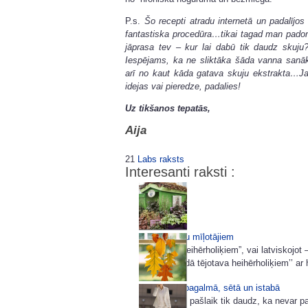
P.s.
Šo recepti atradu internetā un padalījos 
fantastiska procedūra…tikai tagad man pad
jāprasa tev – kur lai dabū tik daudz skuj
Iespējams, ka ne sliktāka šāda vanna sanā
arī no kaut kāda gatava skuju ekstrakta…Ja
idejas vai pieredze, padalies!
Uz tikšanos tepatās,
Aija
21
Labs raksts
Interesanti raksti :
Ideja heihēru mīļotājiem
Veltījums “heihērholiķiem”, vai latviskojo
‘’Mīlīgā, saldā tējotava heihērholiķiem’’ ar
Miķeļdiena pagalmā, sētā un istabā
Dārzā darbu pašlaik tik daudz, ka nevar p