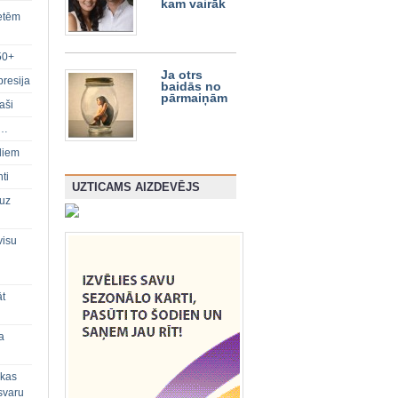
kam vairāk
ietēm
50+
Ja otrs
presija
baidās no
pārmaiņām
aši
s…
diem
ti
UZTICAMS AIZDEVĒJS
 uz
visu
āt
a
 kas
svaru