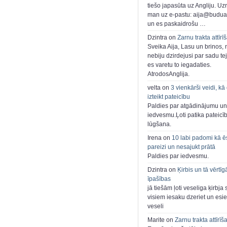
tiešo japasūta uz Angliju. Uzr
man uz e-pastu: aija@buduar
un es paskaidrošu …
Dzintra on
Zarnu trakta attīrī
Sveika Aija, Lasu un brinos,
nebiju dzirdejusi par sadu te
es varetu to iegadaties.
AtrodosAnglija.
velta on
3 vienkārši veidi, kā
izteikt pateicību
Paldies par atgādinājumu un
iedvesmu.Ļoti patika pateicī
lūgšana.
Irena on
10 labi padomi kā ē
pareizi un nesajukt prātā
Paldies par iedvesmu.
Dzintra on
Ķirbis un tā vērtīg
īpašības
jā tiešām ļoti veseliga ķirbja 
visiem iesaku dzeriet un esie
veseli
Marite on
Zarnu trakta attīrīš