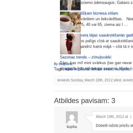
viršu dobi; Ieziemo ūdensaugus; Gatavo sm
85 idejas lietišķam biznesa stilam
Šoreiz bez vārdiem un liekvārdības. Neatk
tev šobrīd 25, 40 vai 65, ziema aiz l ...
Vērtīgas ingvera tējas saaukstēšanās gad
Ingvers ir labs palīgs cīņā ar saaukstēšan
pazīstama gandrīz katrā mājā – citā tā ir ie
Sezonas trends – zīmuļsvārki
Tām, kas mīl mini svārkus (tas gan nevar
By Blogsdna
jāpagaida līdz nākamajai sezonai. Mode ir 
Tags:
ādas kopšana
,
liekais svars
,
receptes
,
Ieraksts Sunday, March 18th, 2012 plkst. ieviet
Atbildes pavisam: 3
March 19th, 2012 at
|
Dobelē ražots priežu s
kupīra