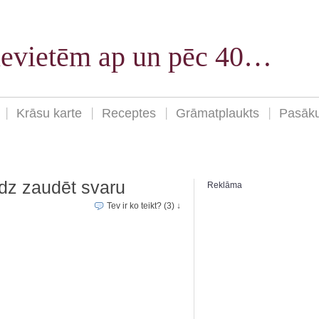
sievietēm ap un pēc 40…
Krāsu karte
Receptes
Grāmatplaukts
Pasāk
īdz zaudēt svaru
Reklāma
Tev ir ko teikt? (3) ↓