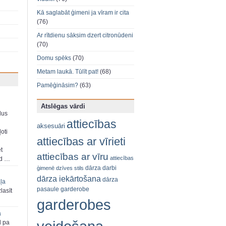
Kā saglabāt ģimeni ja vīram ir cita
(76)
Ar rītdienu sāksim dzert citronūdeni
(70)
Domu spēks
(70)
Metam laukā. Tūlīt pat!
(68)
Pamēģināsim?
(63)
Atslēgas vārdi
dus
attiecības
aksesuāri
oti
attiecības ar vīrieti
et
attiecības ar vīru
attiecības
ad …
dārza darbi
ģimenē
dzīves stils
dārza iekārtošana
dārza
aļa
pasaule
garderobe
zlasīt
garderobes
a
d pa