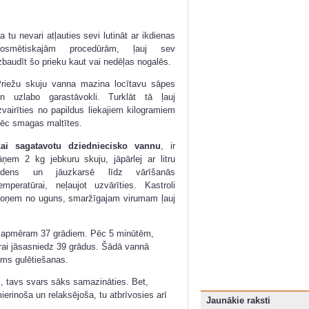
a tu nevari atļauties sevi lutināt ar ikdienas
kosmētiskajām procedūrām, ļauj sev
zbaudīt šo prieku kaut vai nedēļas nogalēs.
riežu skuju vanna mazina locītavu sāpes
n uzlabo garastāvokli. Turklāt tā ļauj
zvairīties no papildus liekajiem kilogramiem
ēc smagas maltītes.
Lai sagatavotu dziedniecisko vannu
, ir
āņem 2 kg jebkuru skuju, jāpārlej ar litru
ūdens un jāuzkarsē līdz vārīšanās
emperatūrai, neļaujot uzvārīties. Kastroli
oņem no uguns, smaržīgajam virumam ļauj
t apmēram 37 grādiem. Pēc 5 minūtēm,
rai jāsasniedz 39 grādus. Šādā vannā
rms gulētiešanas.
s, tavs svars sāks samazināties. Bet,
ierinoša un relaksējoša, tu atbrīvosies arī
Jaunākie raksti