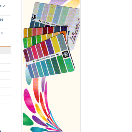
eikt
ies
im,
…
p