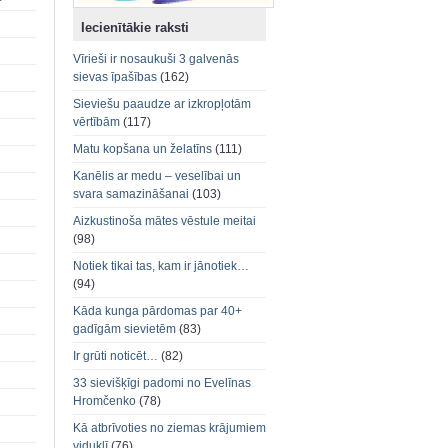
Iecienītākie raksti
Vīrieši ir nosaukuši 3 galvenās
sievas īpašības
(162)
Sieviešu paaudze ar izkropļotām
vērtībām
(117)
Matu kopšana un želatīns
(111)
Kanēlis ar medu – veselībai un
svara samazināšanai
(103)
Aizkustinoša mātes vēstule meitai
(98)
Notiek tikai tas, kam ir jānotiek…
(94)
Kāda kunga pārdomas par 40+
gadīgām sievietēm
(83)
Ir grūti noticēt…
(82)
33 sievišķīgi padomi no Evelīnas
Hromčenko
(78)
Kā atbrīvoties no ziemas krājumiem
viduklī
(76)