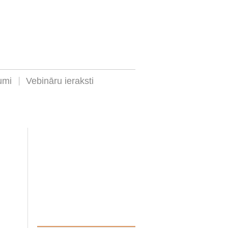
umi
Vebināru ieraksti