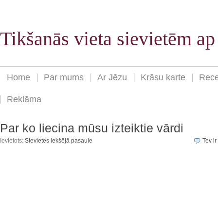
Tikšanās vieta sievietēm a
Home
Par mums
Ar Jēzu
Krāsu karte
Rece
Reklāma
Par ko liecina mūsu izteiktie vārdi
Ievietots:
Sievietes iekšējā pasaule
Tev ir