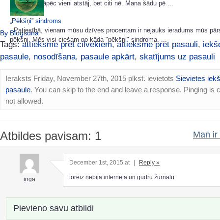
atstāj. Un kāpēc vieni atstāj, bet citi nē. Mana šādu pē ...
„Pēkšņi” sindroms
Patiesībā, vienam mūsu dzīves procentam ir nejauks ieradums mūs pārs
By Blogsdna
pēkšņi. Mēs visi ciešam no kāda "pēkšņi" sindroma. ...
Tags:
attieksme pret cilvēkiem
,
attieksme pret pasauli
,
iekš
pasaule
,
nosodīšana
,
pasaule apkārt
,
skatījums uz pasauli
Ieraksts Friday, November 27th, 2015 plkst. ievietots
Sievietes iek
pasaule
. You can skip to the end and leave a response. Pinging is c
not allowed.
Atbildes pavisam: 1
Man ir 
December 1st, 2015 at
|
Reply »
toreiz nebija interneta un gudru žurnalu
inga
Pievieno savu atbildi