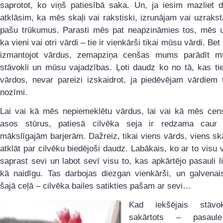
saprotot, ko viņš patiesībā saka. Un, ja iesim mazliet d
atklāsim, ka mēs skaļi vai rakstiski, izrunājam vai uzrak
pašu trūkumus. Parasti mēs pat neapzināmies tos, mēs 
ka vieni vai otri vārdi – tie ir vienkārši tikai mūsu vārdi. Bet
izmantojot vārdus, zemapziņa cenšas mums parādīt 
stāvokli un mūsu vajadzības. Ļoti daudz ko no tā, kas tie
vārdos, nevar pareizi izskaidrot, ja piedēvējam vārdiem 
nozīmi.
Lai vai kā mēs nepiemeklētu vārdus, lai vai kā mēs cens
asos stūrus, patiesā cilvēka seja ir redzama caur
mākslīgajām barjerām. Dažreiz, tikai viens vārds, viens sk
atklāt par cilvēku biedējoši daudz. Labākais, ko ar to visu v
saprast sevi un labot sevī visu to, kas apkārtējo pasauli l
kā naidīgu. Tas darbojas diezgan vienkārši, un galvenais
šajā ceļā – cilvēka bailes satikties pašam ar sevi…
Kad iekšējais stāvok
sakārtots – pasaul