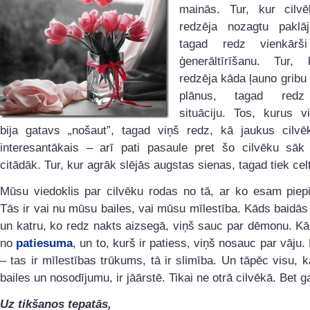
mainās. Tur, kur cilv
redzēja nozagtu paklāj
tagad redz vienkārši
ģenerāltīrīšanu. Tur,
redzēja kāda ļauno gribu
plānus, tagad redz
situāciju. Tos, kurus v
bija gatavs „nošaut”, tagad viņš redz, kā jaukus cilvē
interesantākais – arī pati pasaule pret šo cilvēku sāk i
citādāk. Tur, kur agrāk slējās augstas sienas, tagad tiek celti 
Mūsu viedoklis par cilvēku rodas no tā, ar ko esam piepil
Tās ir vai nu mūsu bailes, vai mūsu mīlestība. Kāds baidās
un katru, ko redz nakts aizsegā, viņš sauc par dēmonu. K
no
patiesuma
, un to, kurš ir patiess, viņš nosauc par vāju.
– tas ir mīlestības trūkums, tā ir slimība. Un tāpēc visu, k
bailes un nosodījumu, ir jāārstē. Tikai ne otrā cilvēkā. Bet g
Uz tikšanos tepatās,