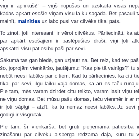
viņi ir apnikuši!” – viņš nopūšas un uzskaita visas nepa
kādas apkārt esošie viņam visu laiku sagādā. Bet pasauli 
mainīt,
mainīties
uz labo pusi var cilvēks tikai pats.
To zinot, ļoti interesanti ir vērot cilvēkus. Pārliecināti, ka 
par apkārt esošajiem ir paslēpušies droši, viņi ļoti atkl
apskatei visu patiesību paši par sevi.
Sākumā tas gan biedē, gan uzjautrina. Bet reiz, kad tev p
šo, joprojām vienkāršo, jautājumu: “Kas pie tā vainīgs?” tu s
nebūt neesi labāks par citiem. Kad tu pārliecinies, ka citi t
tikai par sevi, ilgu laiku vajā domas, ka arī es taču runāju
Pie tam, mēs varam dzirdēt citu teikto, varam lasīt viņu te
ne viņu domas. Bet mūsu pašu domas, taču vienmēr ir ar 
ir ļoti sāpīgi – atzīt, ka tu nemaz neesi labāks.Uz sevi 
godīgi ir visgrūtāk.
Pie tam, šī vienkāršā, bet grūti pieņemamā patiesība ir
zināšanu par cilvēku aisberga redzamā daļa, kuru tu va