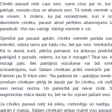
Cilvēki pasauli redz caur sevi, vaino citus par to, kur
paklupt, nosoda citus un attaisno sevi. Tā notiek vienmēr 
ar visiem. Ir zināms, ka pat noziedznieki, kuri ir nog
desmitiem cilvēku, parasti atrod perfektu attaisnojumu t
paveikuši. Viņi nav vainīgi. Vainīgi vienmēr ir citi.
Spriežot par pasauli apkārt, cilvēks vienmēr parāda sav
stāvokli, stāsta nevis par kādu citu, bet par sevi. Vienkārš
Kā tu domā, kurš, pēkšņi pamanot, ka ārdurvju priekšā 
paklājiņš ir pazudis, nolems, ka tas ir nozagts? Tikai tas, 
nozagt pats. Bet paklājiņa nozušanai var būt simt
izskaidrojumu, kuri šādam cilvēkam prātā vienkārši pat 
Faktiski jau šī frāze vien: “Nu padomā tik – paklājiņu tomēr
zinošam cilvēkam atklāj tik daudz par šo cilvēku, cik viņ
sevi nemaz nezina. Un patiesībā pat nevar zināt. 
augstskolās māca daudz ko, bet ne šo: izprast pašam sevi.
Ja cilvēks pasauli redz kā sliktu, cietsirdīgu un naidīgu, 
apkārt ir maitas, šādam cilvēkam gribas mainīt visu pasaul