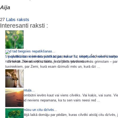
Aija
27
Labs raksts
Interesanti raksti :
Kad tad beigsies nepatikšanas...
Ir cilvēki, kas ir ļoti aizvainoti uz pasauli un uz citiem. Šādi cilvēki vaino
5 populārākās novembra publikācijas, kuras Tu, iespējams, neesi izlasīj
radiniekus. Vai arī viņi uzskata, ka viņiem neveicas un ...
Jo tuvāk Ziemassvētku laiks, jo dziļākās pārdomās mēs grimstam – par 
tuviniekiem, par Zemi, kurā esam dzimuši mēs un, kurā dzi ...
Tu neesi vientuļa…
...Ja tavu prombūtni ievēro kaut vai viens cilvēks. Vai kaķis, vai suns. Vi
tas ir tad, kad neviens nepamana, ka tu sen vairs neesi red ...
Par pēdām mūsu un citu dzīvēs...
“Daudz pēdējā laikā domāju par pēdām, kuras cilvēki atstāj citu dzīvēs, j