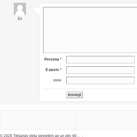
Es
Persona *
E-pasts *
www
© 2026 Tikšanās vieta sievietēm ap un pēc 40…
|