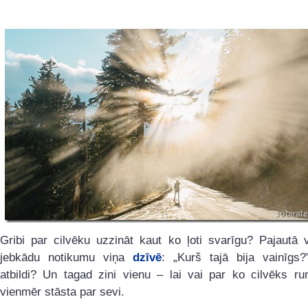
Gribi par cilvēku uzzināt kaut ko ļoti svarīgu? Pajautā 
jebkādu notikumu viņa
dzīvē
: „Kurš tajā bija vainīgs?
atbildi? Un tagad zini vienu – lai vai par ko cilvēks ru
vienmēr stāsta par sevi.