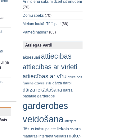
 otram
Ar rītdienu sāksim dzert citronūdeni
(70)
Domu spēks
(70)
bas
Metam laukā. Tūlīt pat!
(68)
st
Pamēģināsim?
(63)
Atslēgas vārdi
ās
attiecības
aksesuāri
suliņa
attiecības ar vīrieti
t
attiecības ar vīru
attiecības
ana
dārza darbi
ģimenē
dzīves stils
dārza iekārtošana
dārza
pasaule
garderobe
garderobes
veidošana
šais
interjers
Jēzus
liekais svars
krāsu palete
make-
madaras interneta veikals