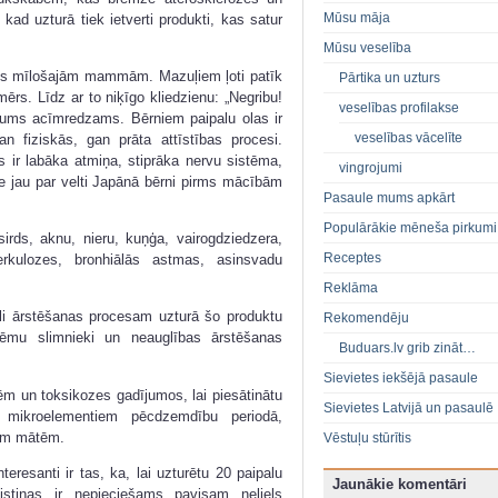
Mūsu māja
ad uzturā tiek ietverti produkti, kas satur
Mūsu veselība
dums mīlošajām mammām. Mazuļiem ļoti patīk
Pārtika un uzturs
mērs. Līdz ar to niķīgo kliedzienu: „Negribu!
veselības profilakse
abums acīmredzams. Bērniem paipalu olas ir
veselības vācelīte
gan fiziskās, gan prāta attīstības procesi.
s ir labāka atmiņa, stiprāka nervu sistēma,
vingrojumi
 jau par velti Japānā bērni pirms mācībām
Pasaule mums apkārt
Populārākie mēneša pirkumi
sirds, aknu, nieru, kuņģa, vairogdziedzera,
Receptes
erkulozes, bronhiālās astmas, asinsvadu
Reklāma
lēli ārstēšanas procesam uzturā šo produktu
Rekomendēju
kzēmu slimnieki un neauglības ārstēšanas
Buduars.lv grib zināt…
Sievietes iekšējā pasaule
cēm un toksikozes gadījumos, lai piesātinātu
Sievietes Latvijā un pasaulē
 mikroelementiem pēcdzemdību periodā,
šām mātēm.
Vēstuļu stūrītis
nteresanti ir tas, ka, lai uzturētu 20 paipalu
Jaunākie komentāri
istiņas ir nepieciešams pavisam neliels