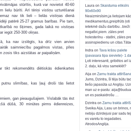
rivātmājas stūrītis, kurā var novietot 40-60
Laura on
Skaistuma eliksīrs
m lielu būrīti. Arī tēriņi vistiņu uzturēšanai
90x60x90
emaz nav tik lieli – lielās vistiņas dienā
Neaizmirsīsim,ja lietojam kā
idēji patērē 25-27 gramus barības. Pie tam,
medikamentus,greipfrūts ļoti
tkarībā no šķirnes, gada laikā no vistiņas
ietekmē dažu darbību...bieži ļ
negatīvi,piem. zāles pret
ar iegūt 250-300 oliņas.
holesterīnu - statīni, zāles pr
ā, ka nav izslēgts, ka drīz vien arvien
assinspiedienu un citas.Tāt
airāk saimniecību pagalmos vistas, pīles
Indra on
Tava krāsu palete
n zosis tiks aizstātas ar paipaliņām.
(pavasara tipa sieviete)- 1.d
Ļoti interesanti, gribētos arī i
2. daļu, kā viņu sameklēt?
ar tikt rekomendēts diētiskās ēdienkartes
Aija on
Zarnu trakta attīrīšan
Jums, Dzintra, šī tēja būtu ta
putnu slimības, kas ļauj droši tās lietot
tiešo japasūta uz Angliju. Uzr
man uz e-pastu: aija@buduar
un es paskaidrošu …
bērniem, gan pieaugušajiem. Vislabāk tās ēst
Dzintra on
Zarnu trakta attīrī
tukšā dūšā, 30 minūtes pirms ēdienreizes,
Sveika Aija, Lasu un brinos,
nebiju dzirdejusi par sadu te
es varetu to iegadaties.
AtrodosAnglija.