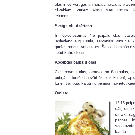
olas ir ļoti vērtīgas un nerada
nekādas blaknes
cilvēkiem, kuriem vistu olas uzturā li
ieteicams.
Svaigs olu dzēriens
Ir nepieciešamas 4-5 paipalu olas. Jāsak
jāpievieno augļu sula, sarkanais vīns vai k
garšas medus vai cukurs. Šo ļoti barojošo dz
lietot katru dienu.
Apceptas paipalu olas
Cieti novārīt olas, atbrīvot no čaumalas, n
putiņām. Iemērkt novārītās olas kultenī, apv
Izņemt ar putu karoti no pannas, novietot kaud
Omlete
12-15 paipa
sāli, smalk
smalki sag
pannas iz
sagatavot
karstu.