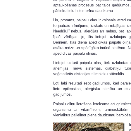
aptaukošanās procesus pat tajos gadījumos, k
pārlieku lielu holesterīna daudzumu.
Un, protams, paipalu olas ir kolosāls atra
to jautrais zīmējums, izskats un rotaļīgais iz
Neēdīšu!” nebūs, alerģijas arī nebūs, bet l
īpaši vērtīgas, jo, tās lietojot, uzlabojas 
Bērniem, kas dienā apēd divas paipalu oliņa
asāka redze un spēcīgāka imūnā sistēma. Ne
apēd divas paipalu oliņas.
Lietojot uzturā paipalu olas, tiek uzlabotas 
anēmijas, nervu sistēmas, diabētiķu, tub
veģetatīvās distonijas slimnieku stāvoklis.
Ļoti labi rezultāti esot gadījumos, kad para
lieto epilepsijas, alerģisku slimību un e
gadījumos.
Paipalu oliņu lietošana ieteicama arī grūtnie
organismu ar vitamīniem, aminoskābēm,
vienlaikus palielinot piena daudzumu barojo
I
v