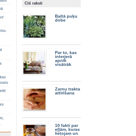
diem
Citi raksti
ti
Baltā puķu
 uz
dobe
visu
āt
Par to, kas
interjerā
apnīk
a
visātrāk
 kas
svaru
Zarnu trakta
eikt
attīrīšana
ies
im,
…
10 fakti par
eļļām, kuras
lietojam un