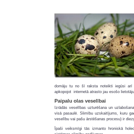
domāju tu no šī raksta noteikti iegūsi arī
apkopojot internetā atrasto jau esošo lietotā
Paipalu olas veselībai
Izrādās veselības uzturēšana un uzlabošana
visā pasaulē. Slimību uzskaitījums, kuru gadī
veselību vai pašu ārstēšanas procesu) ir diez
Īpaši veiksmīgi tās izmanto hroniskā holec