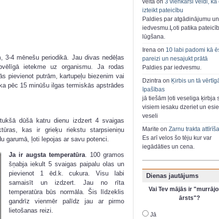
velta on
3 vienkārši veidi, kā
izteikt pateicību
Paldies par atgādinājumu un
iedvesmu.Ļoti patika pateicī
lūgšana.
Irena on
10 labi padomi kā ē
em, 3-4 mēnešu periodikā. Jau divas nedēļas
pareizi un nesajukt prātā
abvēlīgā ietekme uz organismu. Ja rodas
Paldies par iedvesmu.
ās pievienot putrām, kartupeļu biezenim vai
Dzintra on
Ķirbis un tā vērtīg
s ka pēc 15 minūšu ilgas termiskās apstrādes
īpašības
jā tiešām ļoti veseliga ķirbja 
visiem iesaku dzeriet un esie
veseli
 tukšā dūšā katru dienu izdzert 4 svaigas
Marite on
Zarnu trakta attīrīš
tūras, kas ir grieķu riekstu starpsieniņu
Es arī velos šo tēju kur var
u garumā, ļoti lepojas ar savu potenci.
iegādāties un cena.
Ja ir augsta temperatūra
. 100 gramos
šņabja iekult 5 svaigas paipalu olas un
pievienot 1 ēd.k. cukura. Visu labi
Dienas jautājums
samaisīt un izdzert. Jau no rīta
Vai Tev mājās ir "murrājo
temperatūra būs normāla. Šis līdzeklis
ārsts"?
gandrīz vienmēr palīdz jau ar pirmo
lietošanas reizi.
Jā