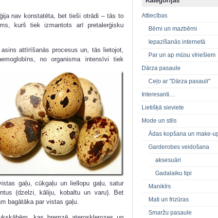
Kategorijas
Attiecības
ija nav konstatēta, bet tieši otrādi – tās to
ums, kurš tiek izmantots arī pretalerģisku
Bērni un mazbērni
Iepazīšanās internetā
asins attīrīšanās procesus un, tās lietojot,
Par un ap mūsu vīriešiem
hemoglobīns, no organisma intensīvi tiek
Dārza pasaule
Ceļo ar "Dārza pasauli"
Interesanti…
Lietišķā sieviete
Mode un stils
Ādas kopšana un make-u
Garderobes veidošana
aksesuāri
Gadalaiku tipi
istas gaļu, cūkgaļu un liellopu gaļu, satur
Manikīrs
us (dzelzi, kāliju, kobaltu un varu). Bet
Mati un frizūras
jām bagātāka par vistas gaļu.
Smaržu pasaule
taukskābēm, kas bremzē aterosklerozes un