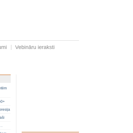
umi
Vebināru ieraksti
ietēm
50+
presija
aši
s…