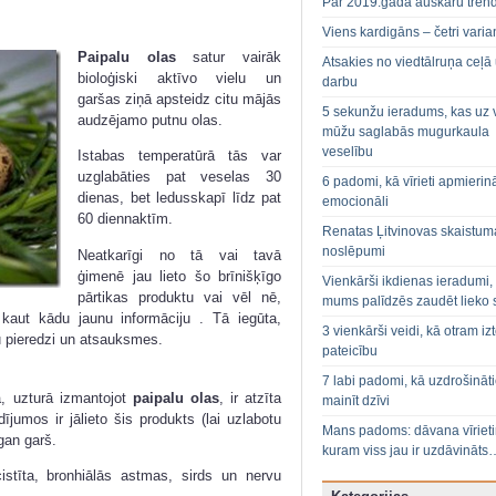
Par 2019.gada auskaru tren
Viens kardigāns – četri varian
Paipalu olas
satur vairāk
Atsakies no viedtālruņa ceļā
bioloģiski aktīvo vielu un
darbu
garšas ziņā apsteidz citu mājās
5 sekunžu ieradums, kas uz 
audzējamo putnu olas.
mūžu saglabās mugurkaula
veselību
Istabas temperatūrā tās var
uzglabāties pat veselas 30
6 padomi, kā vīrieti apmierin
dienas, bet ledusskapī līdz pat
emocionāli
60 diennaktīm.
Renatas Ļitvinovas skaistum
noslēpumi
Neatkarīgi no tā vai tavā
ģimenē jau lieto šo brīnišķīgo
Vienkārši ikdienas ieradumi,
pārtikas produktu vai vēl nē,
mums palīdzēs zaudēt lieko 
 kaut kādu jaunu informāciju . Tā iegūta,
3 vienkārši veidi, kā otram izt
ju pieredzi un atsauksmes.
pateicību
7 labi padomi, kā uzdrošināt
, uzturā izmantojot
paipalu olas
, ir atzīta
mainīt dzīvi
jumos ir jālieto šis produkts (lai uzlabotu
Mans padoms: dāvana vīriet
gan garš.
kuram viss jau ir uzdāvināts
istīta, bronhiālās astmas, sirds un nervu