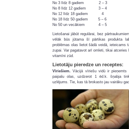
No 3 līdz 8 gadiem 2 – 3
No 8 līdz 12 gadiem 3 – 4
No 12 līdz 18 gadiem 4
No 18 līdz 50 gadiem 5 – 6
No 50 un vecākiem 4 – 5
Lietošanai jābūt regulārai, bez pārtraukumi
vēlāk būs jūtama šī pārtikas produkta l
problēmas olas lietot šādā veidā, ieteicams t
zupai. Var pagatavot arī omleti, tikai atcerie
vitamīni zūd.
Lietotāju pieredze un receptes:
Vīriešiem.
Vācijā vīriešu vidū ir pieņemts
paipalu olas, uzdzerot 1 ēd.k. šņabja tink
uzlējums. Tie, kas tā brokasto jau vairāku gad