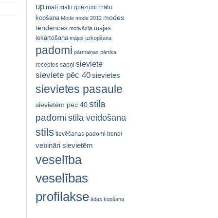
up
mati
matu
matu griezumi
modes
kopšana
Mode
mode 2012
tendences
mājas
motivācija
iekārtošana
mājas uzkopšana
padomi
pārmaiņas
pārtika
sieviete
receptes
sapņi
sieviete pēc 40
sievietes
sievietes pasaule
stila
sievietēm pēc 40
padomi
stila veidošana
stils
tievēšanas padomi
trendi
vebināri sievietēm
veselība
veselības
profilakse
ādas kopšana