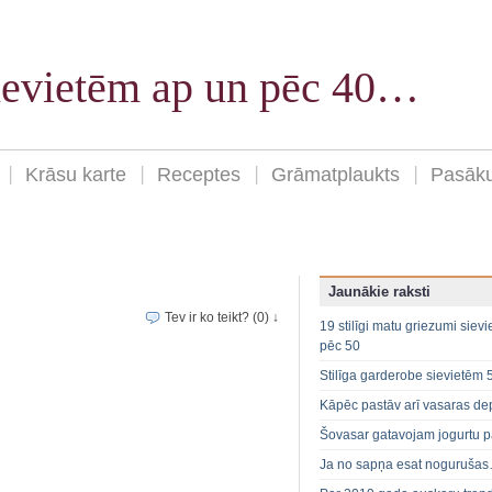
sievietēm ap un pēc 40…
Krāsu karte
Receptes
Grāmatplaukts
Pasāk
Jaunākie raksti
Tev ir ko teikt? (0) ↓
19 stilīgi matu griezumi siev
pēc 50
Stilīga garderobe sievietēm 
Kāpēc pastāv arī vasaras de
Šovasar gatavojam jogurtu p
Ja no sapņa esat noguruša