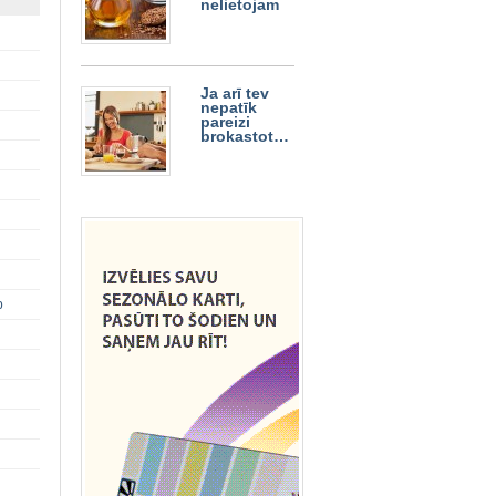
nelietojam
Ja arī tev
nepatīk
pareizi
brokastot…
p