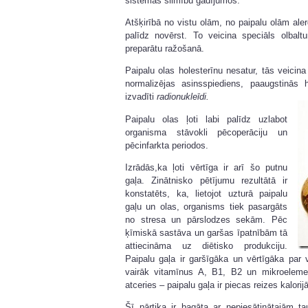
sistēmas slimību gadījumos.
Atšķirībā no vistu olām, no paipalu olām alerģ
palīdz novērst. To veicina speciāls olbalt
preparātu ražošanā.
Paipalu olas holesterīnu nesatur, tās veicina 
normalizējas asinsspiediens, paaugstinās 
izvadīti
radionukleīdi.
Paipalu olas ļoti labi palīdz uzlabot
organisma stāvokli pēcoperāciju un
pēcinfarkta periodos.
Izrādās,ka ļoti vērtīga ir arī šo putnu
gaļa. Zinātnisko pētījumu rezultātā ir
konstatēts, ka, lietojot uzturā paipalu
gaļu un olas, organisms tiek pasargāts
no stresa un pārslodzes sekām. Pēc
ķīmiskā sastāva un garšas īpatnībām tā
attiecināma uz diētisko produkciju.
Paipalu gaļa ir garšīgāka un vērtīgāka par v
vairāk vitamīnus A, B1, B2 un mikroelement
atceries – paipalu gaļa ir piecas reizes kalori
Šī pārtika ir bagāta ar nepiesātinātajām 