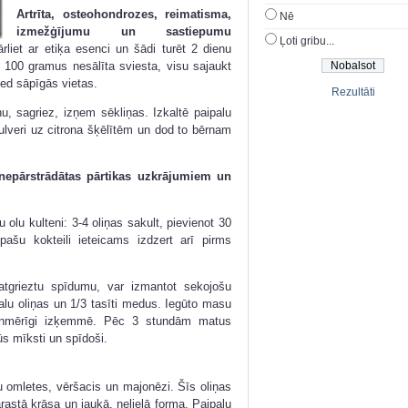
Artrīta, osteohondrozes, reimatisma,
Nē
izmežģījumu un sastiepumu
Ļoti gribu...
rliet ar etiķa esenci un šādi turēt 2 dienu
o 100 gramus nesālīta sviesta, visu sajaukt
ied sāpīgās vietas.
Rezultāti
, sagriez, izņem sēkliņas. Izkaltē paipalu
ulveri uz citrona šķēlītēm un dod to bērnam
 nepārstrādātas pārtikas uzkrājumiem un
 olu kulteni: 3-4 oliņas sakult, pievienot 30
ašu kokteili ieteicams izdzert arī pirms
tgrieztu spīdumu, var izmantot sekojošu
ipalu oliņas un 1/3 tasīti medus. Iegūto masu
enmērīgi izķemmē. Pēc 3 stundām matus
s mīksti un spīdoši.
tu omletes, vēršacis un majonēzi. Šīs oliņas
rastā krāsa un jaukā, nelielā forma. Paipalu