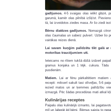
gadījumos.
4-5 svaigas olas ielikt glāzē, pā
garumā, kamēr olas pilnībā izšķīst. Pievien
tā, lai izveidotos ziedes masa. Ar šo ziedi iez
Bērnu diatēzes gadījumos.
Nomazgā citronu
olas čaumalas un saberz pulverī. Uzber šo p
vairākas reizes dienā.
Lai savam kuņģim palīdzētu tikt galā ar
motorikas traucējumiem utt.
Ieteicams no rītiem tukšā dūšā izdzert paipalu
gramus konjaka un 1 tējk. cukura. Tādu p
pusdienām.
Matiem.
Lai ar fēnu pārkaltētiem matiem a
recepti: mikserī sakult tasi olīveļļas, 5-6 pa
iezied matos un ar ķemmes palīdzību vi
izmazgā. Pēc šādas procedūras mati atkal kļū
Kulinārijas receptes
Paipalu olas kulinārijā izmanto, lai pagatavo
mīl un labprāt ēd bērni. Bērnus saista to nepa