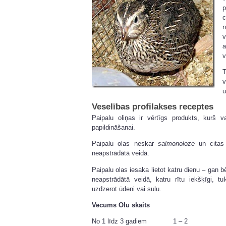
p
c
n
v
a
v
T
v
u
Veselības profilakses receptes
Paipalu oliņas ir vērtīgs produkts, kurš v
papildināšanai.
Paipalu olas neskar
salmonoloze
un citas 
neapstrādātā veidā.
Paipalu olas iesaka lietot katru dienu – gan 
neapstrādātā veidā, katru rītu iekšķīgi, 
uzdzerot ūdeni vai sulu.
Vecums
Olu skaits
No 1 līdz 3 gadiem 1 – 2