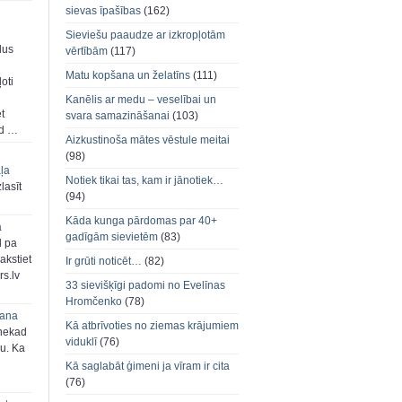
sievas īpašības
(162)
Sieviešu paaudze ar izkropļotām
dus
vērtībām
(117)
Matu kopšana un želatīns
(111)
oti
Kanēlis ar medu – veselībai un
et
svara samazināšanai
(103)
ad …
Aizkustinoša mātes vēstule meitai
(98)
aļa
Notiek tikai tas, kam ir jānotiek…
zlasīt
(94)
Kāda kunga pārdomas par 40+
a
gadīgām sievietēm
(83)
d pa
akstiet
Ir grūti noticēt…
(82)
s.lv
33 sievišķīgi padomi no Evelīnas
Hromčenko
(78)
šana
Kā atbrīvoties no ziemas krājumiem
 nekad
viduklī
(76)
ju. Ka
Kā saglabāt ģimeni ja vīram ir cita
(76)