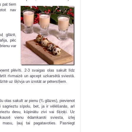
 pat tiem
etot nav
uļ glāzē,
afija, pēc
ērienu var
oņemt plēvīti. 2-3 svaigas olas sakult līdz
ārtīt rīvmaizē un apcept uzkarsētā sviestā.
zītē uz šķīvja un izrotāt ar pētersīļiem.
lu olas sakult ar pienu (¾ glāzes), pievienot
i sagrieztu sīpolu, bet, ja ir vēlēšanās, arī
rieztu desu, kūpinātu zivi vai šķiņķi. Uz
kausē vienu ēdamkaroti sviesta, izlej
o masu, ļauj tai pagatavoties. Pasniegt