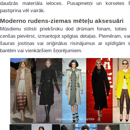
daudzās materiāla ieloces. Pusapmetņi un korsetes 
pastiprina vēl vairāk.
Moderno rudens-ziemas mēteļu aksesuāri
Mūsdienu stilisti priekšroku dod drūmam fonam, toties
cenšas pievērst, izmantojot spilgtas detaļas. Piemēram, va
šauras jostiņas vai oriģinālus risinājumus ar spīdīgām 
bantēm vai vienkāršiem šņorējumiem.