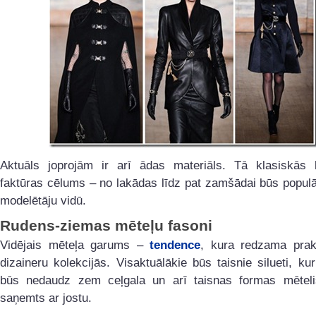
Aktuāls joprojām ir arī ādas materiāls. Tā klasiskās l
faktūras cēlums – no lakādas līdz pat zamšādai būs popul
modelētāju vidū.
Rudens-ziemas mēteļu fasoni
Vidējais mēteļa garums –
tendence
, kura redzama prakt
dizaineru kolekcijās. Visaktuālākie būs taisnie silueti, k
būs nedaudz zem ceļgala un arī taisnas formas mētelis
saņemts ar jostu.