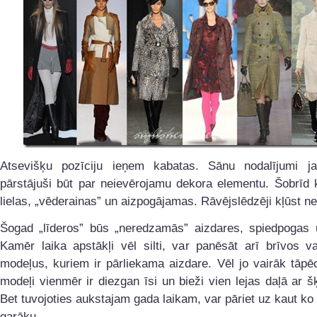
Atsevišķu pozīciju ieņem kabatas. Sānu nodalījumi j
pārstājuši būt par neievērojamu dekora elementu. Šobrīd 
lielas, „vēderainas” un aizpogājamas. Rāvējslēdzēji kļūst ne
Šogad „līderos” būs „neredzamās” aizdares, spiedpogas un
Kamēr laika apstākļi vēl silti, var panēsāt arī brīvos v
modeļus, kuriem ir pārliekama aizdare. Vēl jo vairāk tāpē
modeļi vienmēr ir diezgan īsi un bieži vien lejas daļā ar 
Bet tuvojoties aukstajam gada laikam, var pāriet uz kaut ko 
garāku.