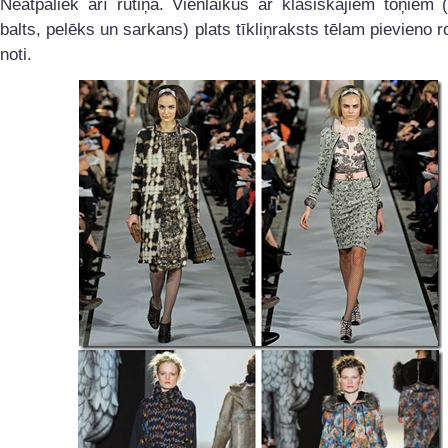
Neatpaliek arī rūtiņa. Vienlaikus ar klasiskajiem toņiem
balts, pelēks un sarkans) plats tīkliņraksts tēlam pievieno 
noti.