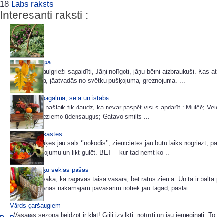
18
Labs raksts
Interesanti raksti :
Meiju otrā elpa
Vasaras Saulgrieži sagaidīti, Jāņi nolīgoti, jāņu bērni aizbraukuši. Kas at
Jākārto māja, jāatvadās no svētku pušķojuma, greznojuma. ...
Miķeļdiena pagalmā, sētā un istabā
Dārzā darbu pašlaik tik daudz, ka nevar paspēt visus apdarīt : Mulčē; Ve
viršu dobi; Ieziemo ūdensaugus; Gatavo smilts ...
Rudens podkastes
Vasaras puķes jau sals ‘’nokodis’’, ziemcietes jau būtu laiks nogriezt, pa
rudens mēslojumu un likt gulēt. BET – kur tad ņemt ko ...
Ievācam puķu sēklas pašas
Veci ļaudis saka, ka ragavas taisa vasarā, bet ratus ziemā. Un tā ir balta 
Arī gatavošanās nākamajam pavasarim notiek jau tagad, pašlai ...
Vārds garšaugiem
Vasaras sezona beidzot ir klāt! Grili izvilkti, notīrīti un jau iemēģināti. 