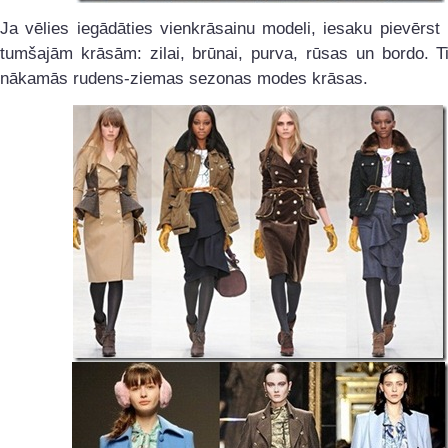
Ja vēlies iegādāties vienkrāsainu modeli, iesaku pievērs
tumšajām krāsām: zilai, brūnai, purva, rūsas un bordo. Ti
nākamās rudens-ziemas sezonas modes krāsas.