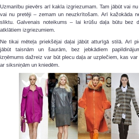
Uzmanību pievērs arī kakla izgriezumam. Tam jābūt vai nu
vai nu pretēji – zemam un neuzkrītošam. Arī kažokāda n
sliktu. Galvenais noteikums – lai krūšu daļa būtu bez d
atklātiem izgriezumiem.
Ne tikai mēteļa priekšējai daļai jābūt atturīgā stilā. Arī 
jābūt taisnām un šaurām, bez jebkādiem papildināj
izņēmums dažreiz var būt plecu daļa ar uzplečiem, kas var 
ar siksniņām un kniedēm.