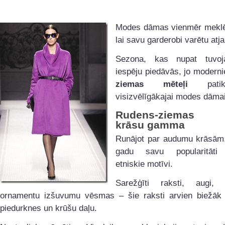
Modes dāmas vienmēr meklē
lai savu garderobi varētu atja
Sezona, kas nupat tuvoj
iespēju piedāvās, jo modern
ziemas mēteļi
patik
visizvēlīgākajai modes dāmai
Rudens-ziemas m
krāsu gamma
Runājot par audumu krāsām,
gadu savu popularitāti
etniskie motīvi.
Sarežģīti raksti, augi, 
ornamentu izšuvumu vēsmas – šie raksti arvien biežāk 
piedurknes un krūšu daļu.