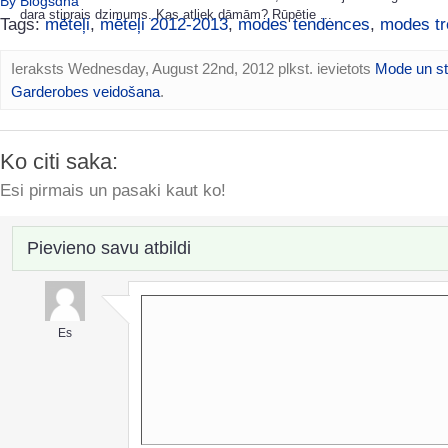
By Blogsdna
dara stiprais dzimums. Kas atliek dāmām? Rūpētie ...
Tags:
mēteļi
,
mēteļi 2012-2013
,
modes tendences
,
modes tr
Ieraksts Wednesday, August 22nd, 2012 plkst. ievietots
Mode un st
Garderobes veidošana
.
Ko citi saka:
Esi pirmais un pasaki kaut ko!
Pievieno savu atbildi
Es