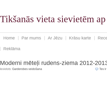
Tikšanās vieta sievietēm a
Home
Par mums
Ar Jēzu
Krāsu karte
Rece
Reklāma
Moderni mēteļi rudens-ziema 2012-201
Ievietots:
Garderobes veidošana
Tev ir