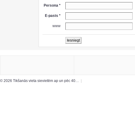
Persona *
E-pasts *
www
© 2026 Tikšanās vieta sievietēm ap un pēc 40…
|