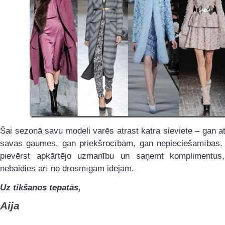
Šai sezonā savu modeli varēs atrast katra sieviete – gan a
savas gaumes, gan priekšrocībām, gan nepieciešamības. 
pievērst apkārtējo uzmanību un saņemt komplimentus
nebaidies arī no drosmīgām idejām.
Uz tikšanos tepatās,
Aija