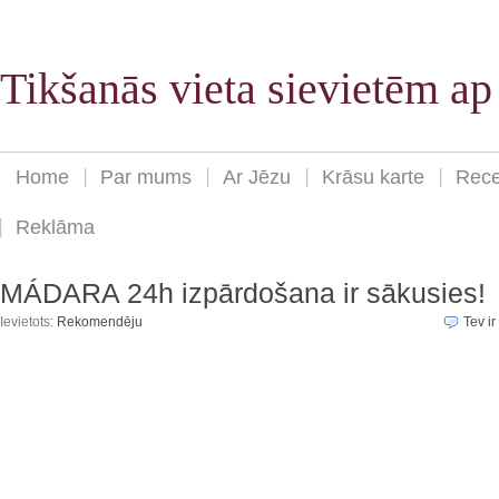
Tikšanās vieta sievietēm a
Home
Par mums
Ar Jēzu
Krāsu karte
Rece
Reklāma
MÁDARA 24h izpārdošana ir sākusies!
Ievietots:
Rekomendēju
Tev ir