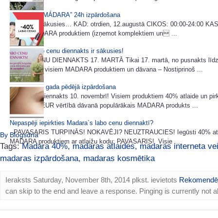
Ilgi gaidītā “MÁDARA” 24h izpārdošana
Akcija ir sākusies… KAD: otrdien, 12.augustā CIKOS: 00:00-24:00 KAS
visiem MÁDARA produktiem (izņemot komplektiem un ...
Madara labo cenu diennakts ir sākusies!
LABO CENU DIENNAKTS 17. MARTĀ Tikai 17. martā, no pusnakts līdz 
40% atlaide visiem MADARA produktiem un dāvana – Nostiprinoš ...
MADARA šī gada pēdējā izpārdošana
Labo cenu diennakts 10. novembrī! Visiem produktiem 40% atlaide un pi
vismaz 50 EUR vērtībā dāvanā populārākais MADARA produkts ...
Nepaspēji iepirkties Madara`s labo cenu diennaktī?
PAVASARIS TURPINĀS! NOKAVĒJI? NEUZTRAUCIES! Iegūsti 40% atla
By Blogsdna
MADARA produktiem ar atlaižu kodu: PAVASARIS! Visie ...
Tags:
Madara 40%
,
madaras atlaides
,
madaras interneta ve
madaras izpārdošana
,
madaras kosmētika
Ieraksts Saturday, November 8th, 2014 plkst. ievietots
Rekomendē
can skip to the end and leave a response. Pinging is currently not a