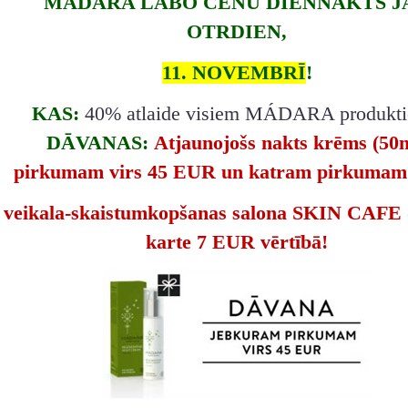
MÁDARA LABO CENU DIENNAKTS J
OTRDIEN,
11. NOVEMBRĪ
!
KAS:
40% atlaide visiem MÁDARA produkt
DĀVANAS:
Atjaunojošs nakts krēms (50
pirkumam virs 45 EUR un katram pirkumam
veikala-skaistumkopšanas salona SKIN CAFE
karte 7 EUR vērtībā!