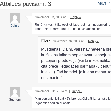
Atbildes pavisam: 3
Man ir 
November 9th, 2014 at
|
Reply »
Runā, ka kosmētika esot ļoti laba, bet mani neapmierina
Dainis
cenas, zinot, ka var dabūt to pašu par labāku cenu!
Aija
- November 9th, 2014 at
|
Reply »
Mūsdienās, Daini, vairs nav neviena br
kurš ik pa laikam nepiedāvātu iespēju 
pircējiem produkciju (vai tā ir kosmētika
cita prece) iegādāties par “labāku cenu” 
ir laiki :). Tad kamdēļ, ja ir laba manta, t
neizmantot?
November 11th, 2014 at
|
Reply »
Man personīgi ļoti patik šīs brends. Obligāti izmantošu i
Gudriem
iegadaties šodien ar atlaidi.