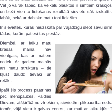
Vēl jo vairāk tāpēc, ka veikalu plauktos ir simtiem krāsojoš
un bieži vien to lietošanas rezultātā sieviete sāk izskatīti
labāk, nekā ar dabisko matu toni līdz šim.
Ir sievietes, kuras neuzskata par vajadzīgu slēpt savu sir
tādas, kurām patiesi tas piestāv.
Diemžēl, ar laiku matu
krāsas maiņa nav
vienīgais, kas ar matiem
notiek. Ar gadiem mainās
arī matu struktūra – tie
kļūst daudz tievāki un
retāki.
Īpaši šis process paātrinās
pēc menopauzes. Paldies
Dievam, atšķirībā no vīriešiem, sievietēm plikpaurība nedr
tomēr, vājā vieta ir galvas centrs, kur mati ar laiku kļūst ī