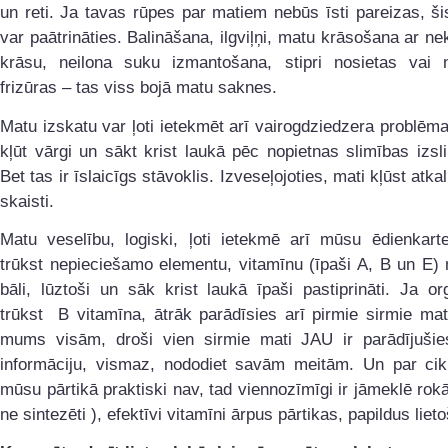
un reti. Ja tavas rūpes par matiem nebūs īsti pareizas, š
var paātrināties. Balināšana, ilgviļņi, matu krāsošana ar nek
krāsu, neilona suku izmantošana, stipri nosietas vai n
frizūras – tas viss bojā matu saknes.
Matu izskatu var ļoti ietekmēt arī vairogdziedzera problēma
kļūt vārgi un sākt krist laukā pēc nopietnas slimības izs
Bet tas ir īslaicīgs stāvoklis. Izveseļojoties, mati kļūst atka
skaisti.
Matu veselību, logiski, ļoti ietekmē arī mūsu ēdienkarte
trūkst nepieciešamo elementu, vitamīnu (īpaši A, B un E) 
bāli, lūztoši un sāk krist laukā īpaši pastiprināti. Ja 
trūkst B vitamīna, ātrāk parādīsies arī pirmie sirmie mat
mums visām, droši vien sirmie mati JAU ir parādījušie
informāciju, vismaz, nododiet savām meitām. Un par cik
mūsu pārtikā praktiski nav, tad viennozīmīgi ir jāmeklē rokā
ne sintezēti ), efektīvi vitamīni ārpus pārtikas, papildus liet