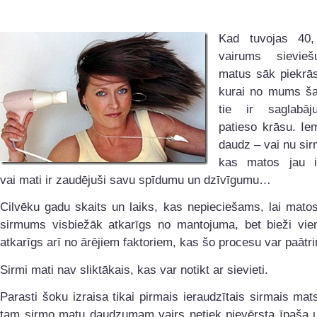
Kad tuvojas 40, 
vairums sievie
matus sāk piekrāso
kurai no mums š
tie ir saglabāj
patieso krāsu. Ie
daudz – vai nu si
kas matos jau i
vai mati ir zaudējuši savu spīdumu un dzīvīgumu…
Cilvēku gadu skaits un laiks, kas nepieciešams, lai mato
sirmums visbiežāk atkarīgs no mantojuma, bet bieži vi
atkarīgs arī no ārējiem faktoriem, kas šo procesu var paātri
Sirmi mati nav sliktākais, kas var notikt ar sievieti.
Parasti šoku izraisa tikai pirmais ieraudzītais sirmais mat
tam sirmo matu daudzumam vairs netiek pievērsta īpaša 