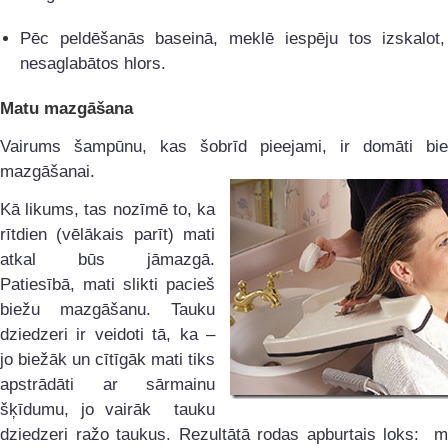
Pēc peldēšanās baseinā, meklē iespēju tos izskalot, 
nesaglabātos hlors.
Matu mazgāšana
Vairums šampūnu, kas šobrīd pieejami, ir domāti bi
mazgāšanai.
Kā likums, tas nozīmē to, ka
rītdien (vēlākais parīt) mati
atkal būs jāmazgā.
Patiesībā, mati slikti pacieš
biežu mazgāšanu. Tauku
dziedzeri ir veidoti tā, ka –
jo biežāk un cītīgāk mati tiks
apstrādāti ar sārmainu
šķīdumu, jo vairāk tauku
dziedzeri ražo taukus. Rezultātā rodas apburtais loks: 