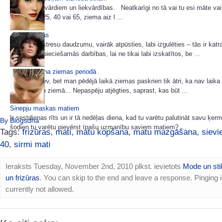
Šoreiz bez vārdiem un liekvārdības. Neatkarīgi no tā vai tu esi māte vai
tev šobrīd 25, 40 vai 65, ziema aiz l ...
Matu maskas
Samazināt stresu daudzumu, vairāk atpūsties, labi izgulēties – tās ir kat
zināmas nepieciešamās darbības, lai ne tikai labi izskatītos, be ...
Matu kopšana ziemas periodā
Nezinu kā tev, bet man pēdējā laikā ziemas paskrien tik ātri, ka nav laik
ko es darīšu ziemā... Nepaspēju atjēgties, saprast, kas būt ...
Sinepju maskas matiem
Ir sestdienas rīts un ir tā nedēļas diena, kad tu varētu palutināt savu ķerm
By Blogsdna
šodien tu varētu pievērst īpašu uzmanību saviem matiem? ...
Tags:
frizūras
,
mati
,
matu kopšana
,
matu mazgāšana
,
sievi
40
,
sirmi mati
Ieraksts Tuesday, November 2nd, 2010 plkst. ievietots
Mode un sti
un frizūras
. You can skip to the end and leave a response. Pinging 
currently not allowed.