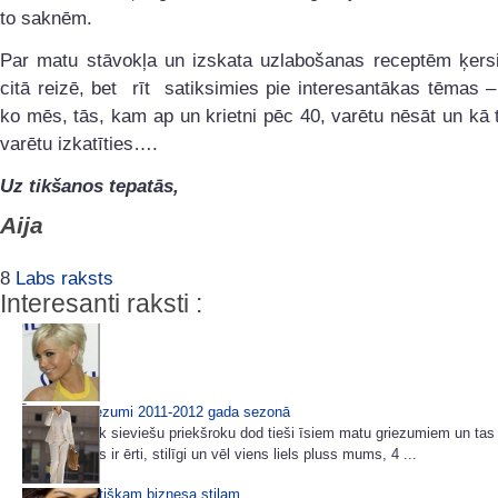
to saknēm.
Par matu stāvokļa un izskata uzlabošanas receptēm ķersi
citā reizē, bet rīt satiksimies pie interesantākas tēmas –
ko mēs, tās, kam ap un krietni pēc 40, varētu nēsāt un k
varētu izkatīties….
Uz tikšanos tepatās,
Aija
8
Labs raksts
Interesanti raksti :
Īsi matu griezumi 2011-2012 gada sezonā
Arvien vairāk sieviešu priekšroku dod tieši īsiem matu griezumiem un ta
brīnums. Tas ir ērti, stilīgi un vēl viens liels pluss mums, 4 ...
85 idejas lietišķam biznesa stilam