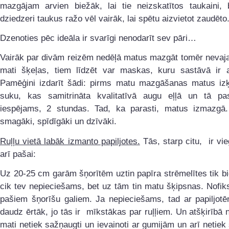
mazgājam arvien biežāk, lai tie neizskatītos taukaini, 
dziedzeri taukus ražo vēl vairāk, lai spētu aizvietot zaudēto
Dzenoties pēc ideāla ir svarīgi nenodarīt sev pāri…
Vairāk par divām reizēm nedēļā matus mazgāt tomēr nevaja
mati šķeļas, tiem līdzēt var maskas, kuru sastāvā ir a
Pamēģini izdarīt šādi: pirms matu mazgāšanas matus i
suku, kas samitrināta kvalitatīvā augu eļļā un tā pas
iespējams, 2 stundas. Tad, ka parasti, matus izmazgā.
smagāki, spīdīgāki un dzīvāki.
Ruļļu vietā labāk izmanto papiljotes.
Tās, starp citu, ir vieg
arī pašai:
Uz 20-25 cm garām šņorītēm uztin papīra strēmelītes tik bi
cik tev nepieciešams, bet uz tām tin matu šķipsnas. Nofik
pašiem šņorīšu galiem. Ja nepieciešams, tad ar papiljotē
daudz ērtāk, jo tās ir mīkstākas par ruļļiem. Un atšķirībā n
mati netiek sažņaugti un ievainoti ar gumijām un arī netiek s