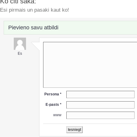
Ko citi saka:
Esi pirmais un pasaki kaut ko!
Pievieno savu atbildi
Es
Persona *
E-pasts *
www