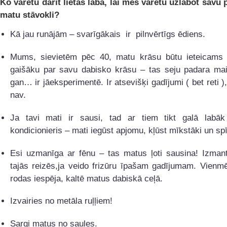
Ko varētu darīt lietas labā, lai mēs varētu uzlabot savu 
matu stāvokli?
Kā jau runājām – svarīgākais ir pilnvērtīgs ēdiens.
Mums, sievietēm pēc 40, matu krāsu būtu ieteicams i
gaišāku par savu dabisko krāsu – tas seju padara mai
gan… ir jāeksperimentē. Ir atsevišķi gadījumi ( bet reti ),
nav.
Ja tavi mati ir sausi, tad ar tiem tikt galā labāk
kondicionieris – mati iegūst apjomu, kļūst mīkstāki un spī
Esi uzmanīga ar fēnu – tas matus ļoti sausina! Izmant
tajās reizēs,ja veido frizūru īpašam gadījumam. Vienmē
rodas iespēja, kaltē matus dabiskā ceļā.
Izvairies no metāla ruļļiem!
Sargi matus no saules.