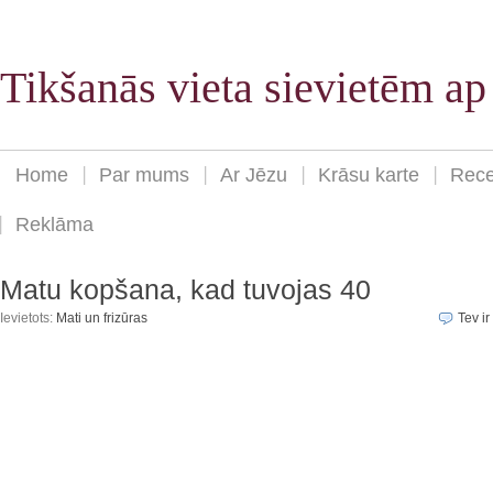
Tikšanās vieta sievietēm a
Home
Par mums
Ar Jēzu
Krāsu karte
Rece
Reklāma
Matu kopšana, kad tuvojas 40
Ievietots:
Mati un frizūras
Tev ir