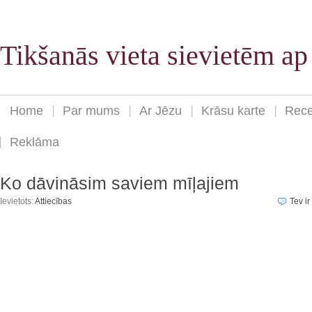
Tikšanās vieta sievietēm a
Home
Par mums
Ar Jēzu
Krāsu karte
Rece
Reklāma
Ko dāvināsim saviem mīļajiem
Ievietots:
Attiecības
Tev ir