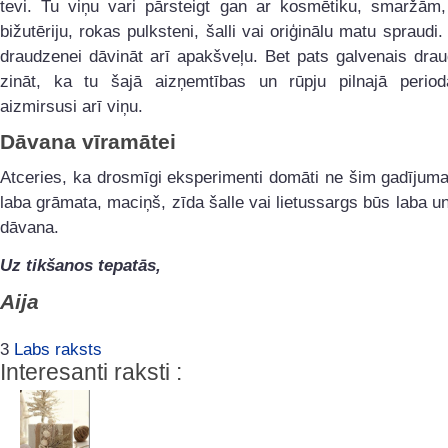
tevi. Tu viņu vari pārsteigt gan ar kosmētiku, smaržām
bižutēriju, rokas pulksteni, šalli vai oriģinālu matu spraudi.
draudzenei dāvināt arī apakšveļu. Bet pats galvenais dra
zināt, ka tu šajā aizņemtības un rūpju pilnajā peri
aizmirsusi arī viņu.
Dāvana vīramātei
Atceries, ka drosmīgi eksperimenti domāti ne šim gadījum
laba grāmata, maciņš, zīda šalle vai lietussargs būs laba u
dāvana.
Uz tikšanos tepatās,
Aija
3
Labs raksts
Interesanti raksti :