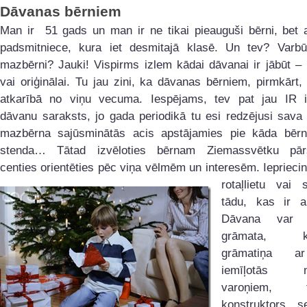
Dāvanas bērniem
Man ir 51 gads un man ir ne tikai pieauguši bērni, bet 
padsmitniece, kura iet desmitajā klasē. Un tev? Varb
mazbērni? Jauki! Vispirms izlem kādai dāvanai ir jābūt – 
vai oriģinālai. Tu jau zini, ka dāvanas bērniem, pirmkārt,
atkarībā no viņu vecuma. Iespējams, tev pat jau IR 
dāvanu saraksts, jo gada periodikā tu esi redzējusi sava
mazbērna sajūsminātās acis apstājamies pie kāda bērn
stenda… Tātad izvēloties bērnam Ziemassvētku pārs
centies orientēties pēc viņa vēlmēm un interesēm. Iepriecin
rotaļlietu vai
tādu, kas ir ai
Dāvana var 
grāmata, kr
grāmatiņa a
iemīļotās mu
varoņiem, te
konstruktors, s