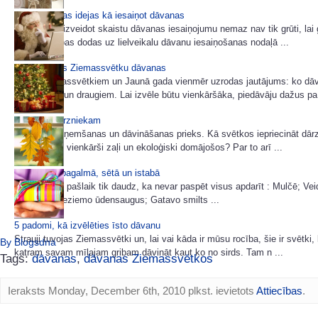
15 brīnišķīgas idejas kā iesaiņot dāvanas
Izdomāt un izveidot skaistu dāvanas iesaiņojumu nemaz nav tik grūti, lai
pēc palīdzības dodas uz lielveikalu dāvanu iesaiņošanas nodaļā ...
Kā izvēlēties Ziemassvētku dāvanas
Pirms Ziemassvētkiem un Jaunā gada vienmēr uzrodas jautājums: ko dāv
tuviniekiem un draugiem. Lai izvēle būtu vienkāršāka, piedāvāju dažus pa 
Dāvanas dārzniekam
Dāvanu saņemšanas un dāvināšanas prieks. Kā svētkos iepriecināt dārz
puķumīli vai vienkārši zaļi un ekoloģiski domājošos? Par to arī ...
Miķeļdiena pagalmā, sētā un istabā
Dārzā darbu pašlaik tik daudz, ka nevar paspēt visus apdarīt : Mulčē; Ve
viršu dobi; Ieziemo ūdensaugus; Gatavo smilts ...
5 padomi, kā izvēlēties īsto dāvanu
Strauji tuvojas Ziemassvētki un, lai vai kāda ir mūsu rocība, šie ir svētki,
By Blogsdna
katram savam mīļajam gribam dāvināt kaut ko no sirds. Tam n ...
Tags:
dāvanas
,
dāvanas Ziemassvētkos
Ieraksts Monday, December 6th, 2010 plkst. ievietots
Attiecības
.