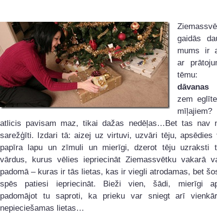
Ziemassvē
gaidās da
mums ir a
ar prātoj
tēmu:
dāvanas
zem eglīt
mīļajie
atlicis pavisam maz, tikai dažas nedēļas…Bet tas nav 
sarežģīti. Izdari tā: aizej uz virtuvi, uzvāri tēju, apsēdies 
papīra lapu un zīmuli un mierīgi, dzerot tēju uzraksti t
vārdus, kurus vēlies iepriecināt Ziemassvētku vakarā va
padomā – kuras ir tās lietas, kas ir viegli atrodamas, bet šo
spēs patiesi iepriecināt. Bieži vien, šādi, mierīgi ap
padomājot tu saproti, ka prieku var sniegt arī vienkā
nepieciešamas lietas…