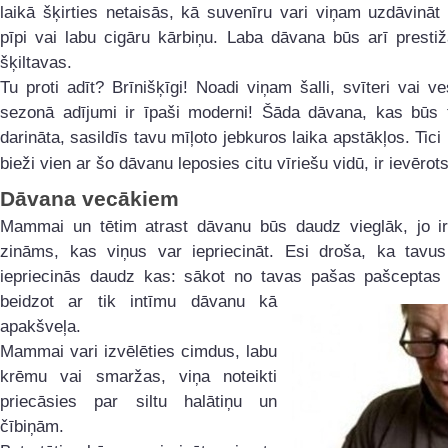
laikā šķirties netaisās, kā suvenīru vari viņam uzdāvināt
pīpi vai labu cigāru kārbiņu. Laba dāvana būs arī presti
šķiltavas.
Tu proti adīt? Brīnišķīgi! Noadi viņam šalli, svīteri vai ve
sezonā adījumi ir īpaši moderni! Šāda dāvana, kas būs 
darināta, sasildīs tavu mīļoto jebkuros laika apstākļos. Tici
bieži vien ar šo dāvanu leposies citu vīriešu vidū, ir ievērot
Dāvana vecākiem
Mammai un tētim atrast dāvanu būs daudz vieglāk, jo ir
zināms, kas viņus var iepriecināt. Esi droša, ka tavu
iepriecinās daudz kas: sākot no tavas pašas pašceptas 
beidzot ar tik
intīmu dāvanu kā
apakšveļa.
Mammai vari izvēlēties cimdus, labu
krēmu vai smaržas, viņa noteikti
priecāsies par siltu halātiņu un
čībiņām.