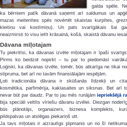
galda spēle. Ne
ka bērniem patīk dāvanā saņemt arī saldumus un apģē
mazas meitenītes spēs novērtēt skaistas kurpītes, grez
kleitiņu vai kostīmiņu). Un pats svarīgākais šai g
neaizmirsti to visu ietīt krāsainā, košā, skaistā dāvanu ies
Dāvana mīļotajam
Tu piekritīsi, ka dāvanas izvēle mīļotajam ir īpaši svarīg
Pirms ko beidzot nopirkt – tu par to piedomāsi vairāka
Loģiski, ka dāvanas izvēle, tomēr, būs atkarīga ne tikai no
stipruma, bet arī no tavām finansiālajām iespējām.
Ļoti tradicionāla dāvana ir skūšanās līdzekļi un cit
kosmētika, parfimērija, kaklasaites un siksnas. Bet arī t
nevar būt par daudz. Par to jau mēs runājām
iepriekšējā r
bija speciāli veltīts vīriešu dāvanu izvēlei. Diezgan noder
būs plānotājs, organaizers, biznesa komplekts, kurā
pildspalvas un atslēgas piekariņš utt.
Ja tavs mīļotais ir aizrautīgs pīpmanis un no šī netikum