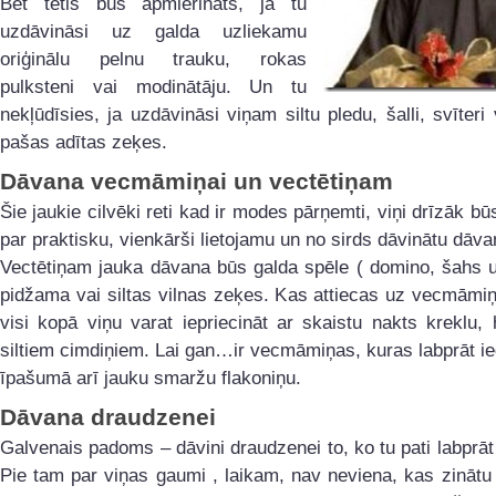
Bet tētis būs apmierināts, ja tu
uzdāvināsi uz galda uzliekamu
oriģinālu pelnu trauku, rokas
pulksteni vai modinātāju. Un tu
nekļūdīsies, ja uzdāvināsi viņam siltu pledu, šalli, svīteri v
pašas adītas zeķes.
Dāvana vecmāmiņai un vectētiņam
Šie jaukie cilvēki reti kad ir modes pārņemti, viņi drīzāk būs
par praktisku, vienkārši lietojamu un no sirds dāvinātu dāva
Vectētiņam jauka dāvana būs galda spēle ( domino, šahs utt
pidžama vai siltas vilnas zeķes. Kas attiecas uz vecmāmiņ
visi kopā viņu varat iepriecināt ar skaistu nakts kreklu, 
siltiem cimdiņiem. Lai gan…ir vecmāmiņas, kuras labprāt i
īpašumā arī jauku smaržu flakoniņu.
Dāvana draudzenei
Galvenais padoms – dāvini draudzenei to, ko tu pati labprā
Pie tam par viņas gaumi , laikam, nav neviena, kas zinātu