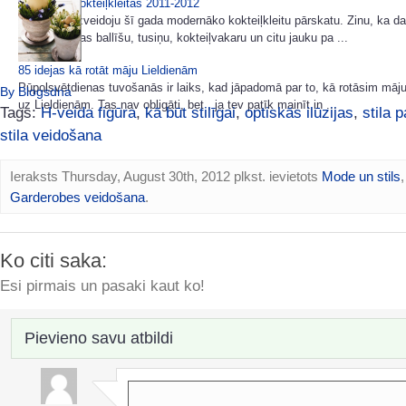
Modernas kokteiļkleitas 2011-2012
Šodien es izveidoju šī gada modernāko kokteiļkleitu pārskatu. Zinu, ka 
mums tuvojas ballīšu, tusiņu, kokteiļvakaru un citu jauku pa ...
85 idejas kā rotāt māju Lieldienām
Pūpolsvētdienas tuvošanās ir laiks, kad jāpadomā par to, kā rotāsim māju
By Blogsdna
uz Lieldienām. Tas nav obligāti, bet , ja tev patīk mainīt in ...
Tags:
H-veida figūra
,
kā būt stilīgai
,
optiskās ilūzijas
,
stila 
stila veidošana
Ieraksts Thursday, August 30th, 2012 plkst. ievietots
Mode un stils
,
Garderobes veidošana
.
Ko citi saka:
Esi pirmais un pasaki kaut ko!
Pievieno savu atbildi