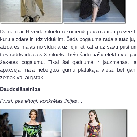
Dāmām ar H-veida siluetu rekomendēju uzmanību pievērst 
kuru aizdare ir līdz viduklim. Šāds pogājums rada situāciju,
aizdares malas no vidukļa uz leju iet katra uz savu pusi un 
tiek radīts ideālais X-siluets. Tieši šādu pašu efektu var pan
žaketes pogājumu. Tikai šai gadījumā ir jāuzmanās, la
apakšējā mala nebeigtos gurnu platākajā vietā, bet gan
zemāk vai augstāk.
Daudzslāņainība
Printi, pasteļtoņi, konkrētas līnijas…