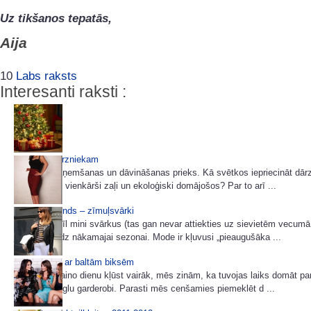
Uz tikšanos tepatās,
Aija
10
Labs raksts
Interesanti raksti :
Dāvanas dārzniekam
Dāvanu saņemšanas un dāvināšanas prieks. Kā svētkos iepriecināt dārz
puķumīli vai vienkārši zaļi un ekoloģiski domājošos? Par to arī ...
Sezonas trends – zīmuļsvārki
Tām, kas mīl mini svārkus (tas gan nevar attiekties uz sievietēm vecumā
jāpagaida līdz nākamajai sezonai. Mode ir kļuvusi „pieaugušāka ...
Ko nēsāsim ar baltām biksēm
Tiklīdz saulaino dienu kļūst vairāk, mēs zinām, ka tuvojas laiks domāt pa
gaišu un vieglu garderobi. Parasti mēs cenšamies piemeklēt d ...