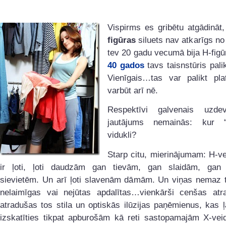
Vispirms es gribētu atgādināt
figūras
siluets nav atkarīgs no
tev 20 gadu vecumā bija H-figūr
40 gados
tavs taisnstūris palik
Vienīgais…tas var palikt pla
varbūt arī nē.
Respektīvi galvenais uzd
jautājums nemainās: kur “
vidukli?
Starp citu, mierinājumam: H-ve
ir ļoti, ļoti daudzām gan tievām, gan slaidām, gan
sievietēm. Un arī ļoti slavenām dāmām. Un viņas nemaz 
nelaimīgas vai nejūtas apdalītas…vienkārši cenšas atra
atradušas tos stila un optiskās ilūzijas paņēmienus, kas 
izskatīties tikpat apburošām kā reti sastopamajām X-veid