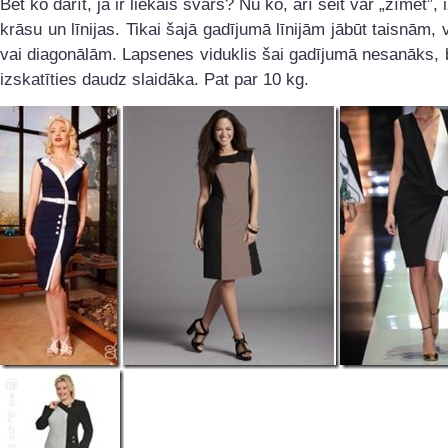
Bet ko darīt, ja ir liekais svars? Nu ko, arī šeit var „zīmēt”,
krāsu un līnijas. Tikai šajā gadījumā līnijām jābūt taisnām, 
vai diagonālām. Lapsenes viduklis šai gadījumā nesanāks, b
izskatīties daudz slaidāka. Pat par 10 kg.