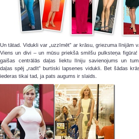
Un tātad. Vidukli var „uzzīmēt” ar krāsu, griezuma līnijām v
Viens un divi – un mūsu priekšā smilšu pulksteņa figūra!
gaišas centrālās daļas liektu līniju savienojums un tu
daļas spēj „radīt” burtiski lapsenes vidukli. Bet šādas krās
iederas tikai tad, ja pats augums ir slaids.