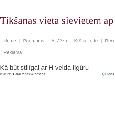
Tikšanās vieta sievietēm a
Home
Par mums
Ar Jēzu
Krāsu karte
Rece
Reklāma
Kā būt stilīgai ar H-veida figūru
Ievietots:
Garderobes veidošana
Tev ir