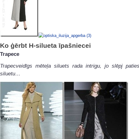
Ko ģērbt H-silueta īpašniecei
Trapece
Trapecveidīgs mēteļa siluets rada intrigu, jo slēpj patie
siluetu…