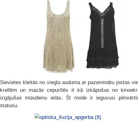
Sievietes kleitās no viegla auduma ar pazeminātu jostas vi
krellēm un mazās cepurītēs it kā izkāpušas no kinoek
izgājušas mūsdienu ielās. Šī mode ir ieguvusi pilnvērtī
statusu.