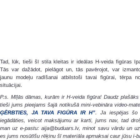
Tad, lūk, tieši šī stila kleitas ir ideālas H-veida figūras ī
Tās var dažādot, pielāgot un, tās pavērojot, var izmanto
jaunu modeļu radīšanai atbilstoši tavai figūrai, tērpa n
situācijai.
P.s. Mīļās dāmas, kurām ir H-veida figūra! Daudz plašāks
tieši jums pieejams šajā notikušā mini-vebināra video-mat
ĢĒRBTIES, JA TAVA FIGŪRA IR H”
. Ja iespējas šo 
iegādāties, veicot maksājumu ar karti, jums nav, tad droš
man uz e-pastu: aija@buduars.lv, minot savu vārdu un uz
es jums nosūtīšu rēķinu šī materiāla apmaksai caur jūsu i-