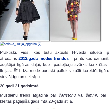
Praktiski, viss, kas būtu aktuāls H-veida silueta ī
atrodams
2012.gada modes trendos
– printi, kas uzmanī
augšējai figūras daļai, kupli pasteļtoņu svārki, konkrēta
līnijas. Šī brīža mode burtiski palīdz vizuāli korektēt figūru
sievišķīgu un seksīgu.
20.gadi 21.gadsimtā
Mūsdienu trendi atgādina par
čarlstonu
vai
šimmi
, par
kleitās pagājušā gadsimta 20-gadu stilā.