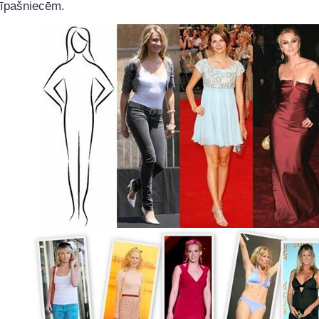
īpašniecēm.