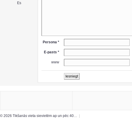
Es
Persona *
E-pasts *
www
© 2026 Tikšanās vieta sievietēm ap un pēc 40…
|