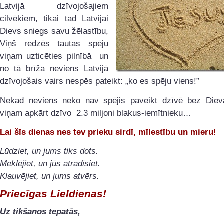
Latvijā dzīvojošajiem
cilvēkiem, tikai tad Latvijai
Dievs sniegs savu žēlastību,
Viņš redzēs tautas spēju
viņam uzticēties pilnībā un
no tā brīža neviens Latvijā
dzīvojošais vairs nespēs pateikt: „ko es spēju viens!”
Nekad neviens neko nav spējis paveikt dzīvē bez Dieva
viņam apkārt dzīvo 2.3 miljoni blakus-iemītnieku…
Lai šīs dienas nes tev prieku sirdī, mīlestību un mieru!
Lūdziet, un jums tiks dots.
Meklējiet, un jūs atradīsiet.
Klauvējiet, un jums atvērs.
Priecīgas Lieldienas!
Uz tikšanos tepatās,