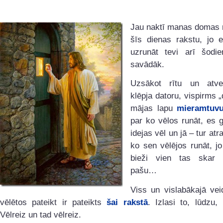
Jau naktī manas domas r
šīs dienas rakstu, jo e
uzrunāt tevi arī šodie
savādāk.
Uzsākot rītu un atve
klēpja datoru, vispirms 
mājas lapu
mieramtuvu
par ko vēlos runāt, es g
idejas vēl un jā – tur atr
ko sen vēlējos runāt, j
bieži vien tas skar 
pašu…
Viss un vislabākajā vei
vēlētos pateikt ir pateikts
šai rakstā
. Izlasi to, lūdzu,
Vēlreiz un tad vēlreiz.