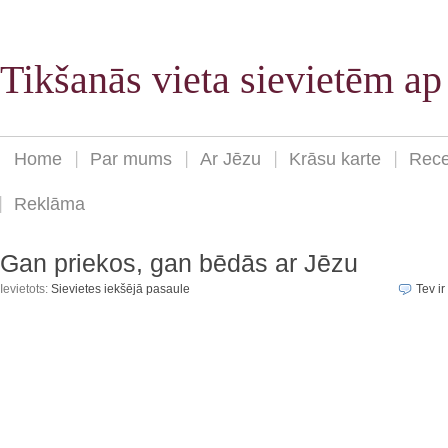
Tikšanās vieta sievietēm a
Home
Par mums
Ar Jēzu
Krāsu karte
Rece
Reklāma
Gan priekos, gan bēdās ar Jēzu
Ievietots:
Sievietes iekšējā pasaule
Tev ir