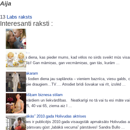
Aija
13
Labs raksts
Interesanti raksti :
Mātes dienā…
Šodiena ir tā diena, kas pieder mums, kad vēlos no sirds sveikt mūs vis
katru atsevišķi! Gan māmiņas, gan vecmāmiņas, gan tās, kurām ...
Filma šim vakaram
Mums katrai šodien diena jau saplānota – vieniem baznīca, viesu galds, c
viesošanās pie draugiem…TV…. Atrodiet brīdi šovakar vai rīt, izslēd ...
85 idejas lietišķam biznesa stilam
Šoreiz bez vārdiem un liekvārdības. Neatkarīgi no tā vai tu esi māte vai
tev šobrīd 25, 40 vai 65, ziema aiz l ...
Pašas „dārgākās” 2010.gada Holivudas aktrises
Žurnāls Forbes ir publicējis 2010.gada visaugstāk apmaksāto Holivudas a
sarakstu un pārsvaru gūst „labākā vecuma” pārstāves! Sandra Bullo ...