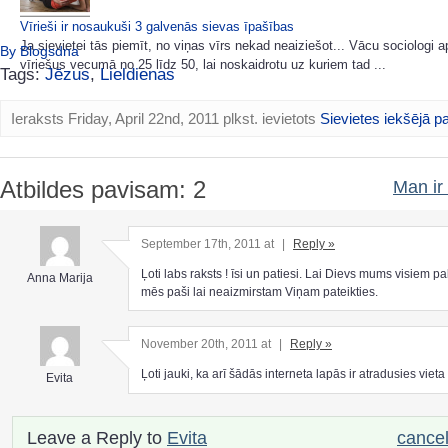
Vīrieši ir nosaukuši 3 galvenās sievas īpašības
Ja sievietei tās piemīt, no viņas vīrs nekad neaiziešot... Vācu sociologi a
By Blogsdna
vīriešus vecumā no 25 līdz 50, lai noskaidrotu uz kuriem tad ...
Tags:
Jēzus
,
Lieldienas
Ieraksts Friday, April 22nd, 2011 plkst. ievietots
Sievietes iekšējā p
Atbildes pavisam: 2
Man ir 
September 17th, 2011 at
|
Reply »
Ļoti labs raksts ! īsi un patiesi. Lai Dievs mums visiem pa
Anna Marija
mēs paši lai neaizmirstam Viņam pateikties.
November 20th, 2011 at
|
Reply »
Ļoti jauki, ka arī šādās interneta lapās ir atradusies viet
Evita
Leave a Reply to
Evita
cancel