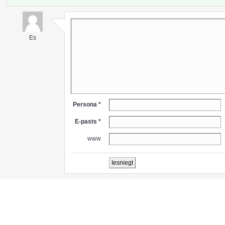
Es
Persona *
E-pasts *
www