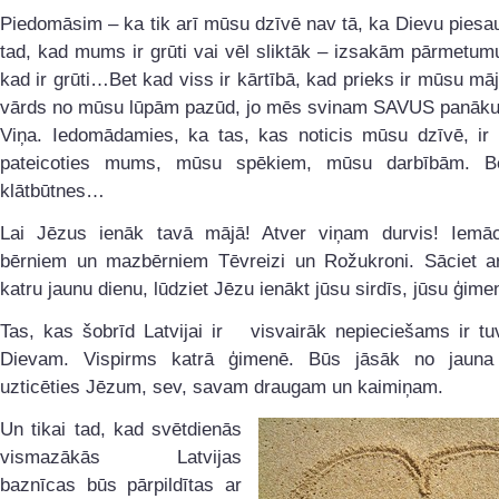
Piedomāsim – ka tik arī mūsu dzīvē nav tā, ka Dievu piesa
tad, kad mums ir grūti vai vēl sliktāk – izsakām pārmetu
kad ir grūti…Bet kad viss ir kārtībā, kad prieks ir mūsu mā
vārds no mūsu lūpām pazūd, jo mēs svinam SAVUS panāk
Viņa. Iedomādamies, ka tas, kas noticis mūsu dzīvē, ir 
pateicoties mums, mūsu spēkiem, mūsu darbībām. B
klātbūtnes…
Lai Jēzus ienāk tavā mājā! Atver viņam durvis! Iemā
bērniem un mazbērniem Tēvreizi un Rožukroni. Sāciet ar
katru jaunu dienu, lūdziet Jēzu ienākt jūsu sirdīs, jūsu ģim
Tas, kas šobrīd Latvijai ir visvairāk nepieciešams ir tu
Dievam. Vispirms katrā ģimenē. Būs jāsāk no jauna
uzticēties Jēzum, sev, savam draugam un kaimiņam.
Un tikai tad, kad svētdienās
vismazākās Latvijas
baznīcas būs pārpildītas ar