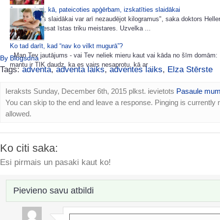
8 paņēmieni, kā, pateicoties apģērbam, izskatīties slaidākai
"Izskatīties slaidākai var arī nezaudējot kilogramus", saka doktors Heller
sievietes, - esat īstas triku meistares. Uzvelka ...
Ko tad darīt, kad “nav ko vilkt mugurā”?
Man Tev jautājums - vai Tev neliek mieru kaut vai kāda no šīm domām:
By Blogsdna
mantu ir TIK daudz, ka es vairs nesaprotu, kā ar ...
Tags:
adventa
,
adventa laiks
,
adventes laiks
,
Elza Stērste
Ieraksts Sunday, December 6th, 2015 plkst. ievietots
Pasaule mum
You can skip to the end and leave a response. Pinging is currently 
allowed.
Ko citi saka:
Esi pirmais un pasaki kaut ko!
Pievieno savu atbildi