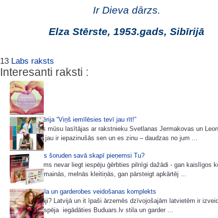
Ir Dieva dārzs.
Elza Stērste, 1953.gads, Sibīrijā
13
Labs raksts
Interesanti raksti :
7 padomu sērija “Viņš iemīlēsies tevī jau rīt!”
Ļoti daudzas mūsu lasītājas ar rakstnieku Svetlanas Jermakovas un Leo
e-grāmatām jau ir iepazinušās sen un es zinu – daudzas no jum ...
Kuras krāsas šoruden savā skapī pieņemsi Tu?
Neviens mums nevar liegt iespēju ģērbties pilnīgi dažādi - gan kaislīgos 
gan noslēpumainās, melnās kleitiņās, gan pārsteigt apkārtēj ...
Gaumīga stila un garderobes veidošanas komplekts
Vai Tu zināji? Latvijā un it īpaši ārzemēs dzīvojošajām latvietēm ir izvei
atvieglota iespēja iegādāties Buduars.lv stila un garder ...