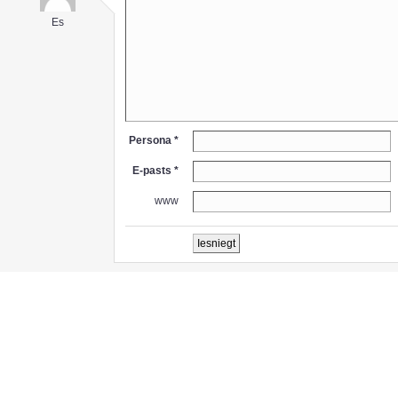
Es
Persona *
E-pasts *
www