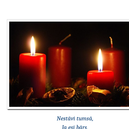
Nestāvi tumsā,
Ja esi bārs,