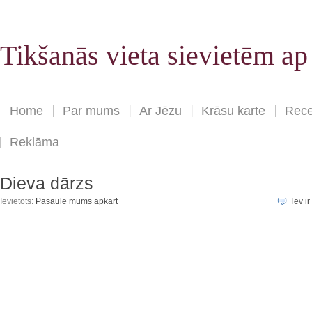
Tikšanās vieta sievietēm a
Home
Par mums
Ar Jēzu
Krāsu karte
Rece
Reklāma
Dieva dārzs
Ievietots:
Pasaule mums apkārt
Tev ir