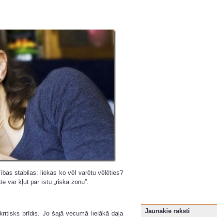
cības stabilas: liekas ko vēl varētu vēlēties?
āte var kļūt par īstu „riska zonu”.
Jaunākie raksti
ritisks brīdis. Jo šajā vecumā lielākā daļa