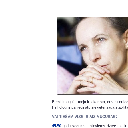
Bērni izauguši, māja ir iekārtota, ar vīru attie
Psihologi ir pārliecināti: sievietei šāda stabilit
VAI TIEŠĀM VISS IR AIZ MUGURAS?
45-50
gadu vecums – sievietes dzīvē tas ir k