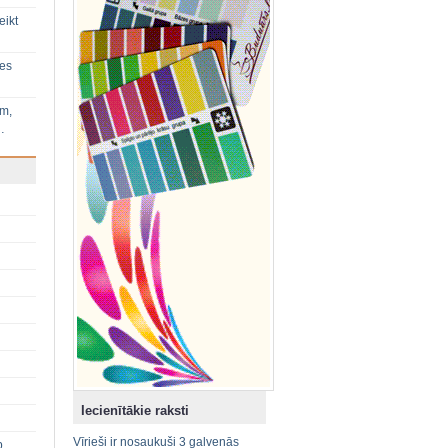
eikt
ies
im,
…
Iecienītākie raksti
Vīrieši ir nosaukuši 3 galvenās
p