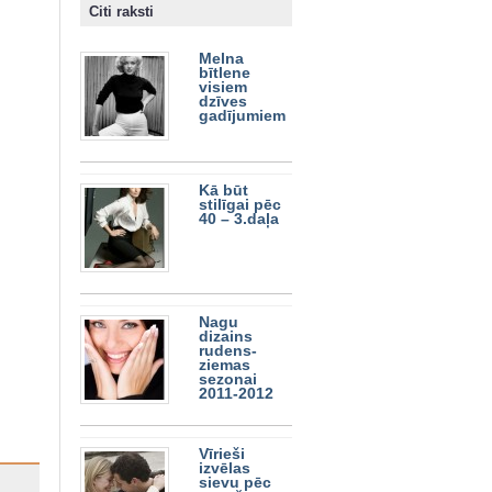
Citi raksti
Melna
bītlene
visiem
dzīves
gadījumiem
Kā būt
stilīgai pēc
40 – 3.daļa
Nagu
dizains
rudens-
ziemas
sezonai
2011-2012
Vīrieši
izvēlas
sievu pēc