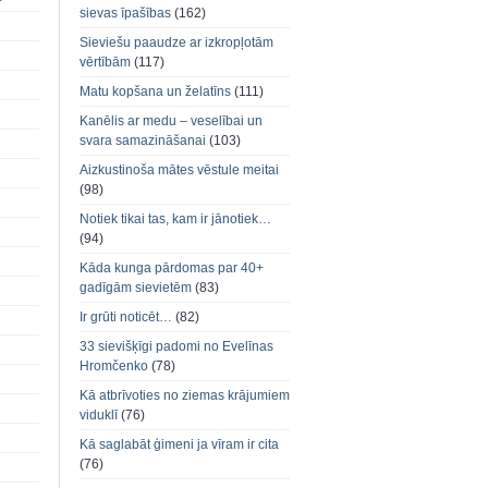
sievas īpašības
(162)
Sieviešu paaudze ar izkropļotām
vērtībām
(117)
Matu kopšana un želatīns
(111)
Kanēlis ar medu – veselībai un
svara samazināšanai
(103)
Aizkustinoša mātes vēstule meitai
(98)
Notiek tikai tas, kam ir jānotiek…
(94)
Kāda kunga pārdomas par 40+
gadīgām sievietēm
(83)
Ir grūti noticēt…
(82)
33 sievišķīgi padomi no Evelīnas
Hromčenko
(78)
Kā atbrīvoties no ziemas krājumiem
viduklī
(76)
Kā saglabāt ģimeni ja vīram ir cita
(76)