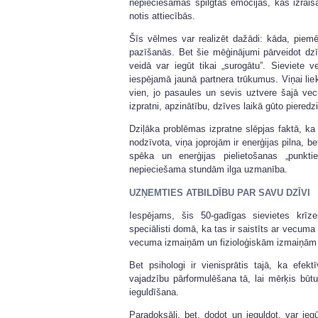
nepieciešamas spilgtas emocijas, kas izrais
notis attiecībās.
Šīs vēlmes var realizēt dažādi: kāda, piem
pazīšanās. Bet šie mēģinājumi pārveidot dzīv
veidā var iegūt tikai „surogātu”. Sieviete 
iespējamā jaunā partnera trūkumus. Viņai lieka
vien, jo pasaules un sevis uztvere šajā vec
izpratni, apzinātību, dzīves laikā gūto pieredz
Dziļāka problēmas izpratne slēpjas faktā, ka 
nodzīvota, viņa joprojām ir enerģijas pilna, b
spēka un enerģijas pielietošanas „punkti
nepieciešama stundām ilga uzmanība.
UZŅEMTIES ATBILDĪBU PAR SAVU DZĪVI
Iespējams, šis 50-gadīgas sievietes krīz
speciālisti domā, ka tas ir saistīts ar vecuma
vecuma izmaiņām un fizioloģiskām izmaiņām
Bet psihologi ir vienisprātis tajā, ka efek
vajadzību pārformulēšana tā, lai mērķis bū
ieguldīšana.
Paradoksāli, bet, dodot un ieguldot, var iegū