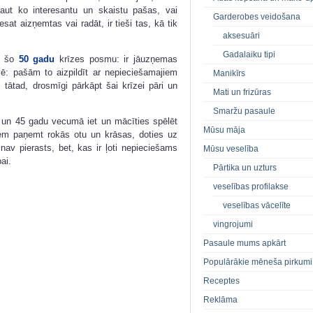
kaut ko interesantu un skaistu pašas, vai
Garderobes veidošana
sat aizņemtas vai radāt, ir tieši tas, kā tik
aksesuāri
Gadalaiku tipi
tu šo
50 gadu
krīzes posmu: ir jāuzņemas
vē: pašām to aizpildīt ar nepieciešamajiem
Manikīrs
 tātad, drosmīgi pārkāpt šai krīzei pāri un
Mati un frizūras
Smaržu pasaule
nu un 45 gadu vecumā iet un mācīties spēlēt
Mūsu māja
iem paņemt rokās otu un krāsas, doties uz
nav pierasts, bet, kas ir ļoti nepieciešams
Mūsu veselība
ai.
Pārtika un uzturs
veselības profilakse
veselības vācelīte
vingrojumi
Pasaule mums apkārt
Populārākie mēneša pirkumi
Receptes
Reklāma