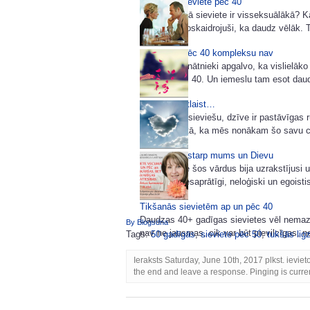
Sekss un sieviete pēc 40
Kurā vecumā sieviete ir visseksuālākā? K
pētnieki ir noskaidrojuši, ka daudz vēlāk. 
Sievietēm pēc 40 kompleksu nav
Amerikas zinātnieki apgalvo, ka vislielāk
vecumā pēc 40. Un iemeslu tam esot daudz
Par to, kā atlaist…
Visa mūsu, sieviešu, dzīve ir pastāvīgas rū
vien sanāk tā, ka mēs nonākam šo savu ce
Viss notiek starp mums un Dievu
Māte Terēze šos vārdus bija uzrakstījusi 
mēdz būt nesaprātīgi, neloģiski un egoistisk
Tikšanās sievietēm ap un pēc 40
Daudzas 40+ gadīgas sievietes vēl nemaz n
By Blogsdna
nav ne jausmas, cik var būt pievilcīgas, ne
Tags:
50 gadīgās
,
sieviete pēc 50
,
tukšās lig
Ieraksts Saturday, June 10th, 2017 plkst. ieviet
the end and leave a response. Pinging is curren