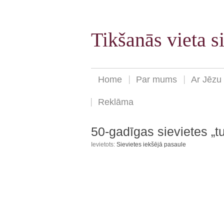
Tikšanās vieta 
Home
Par mums
Ar Jēzu
Reklāma
50-gadīgas sievietes „t
Ievietots:
Sievietes iekšējā pasaule