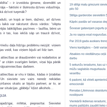
ildīta” – ir izveidota ģimene, dzemdēti un
19 stilīgi matu griezumi siev
māja – faktiski ir šķērsota dzīves viduslīnija.
pēc 50
 kā dzīvot turpmāk?
Stilīga garderobe sievietēm 
uduši, un kopā ar tiem, dažreiz, arī dzīves
Kāpēc pastāv arī vasaras de
 laikā var raksturot divos vārdos: “slēpta
Šovasar gatavojam jogurtu p
rējās labklājības pazīmes – laulība, bērni un
as ir tas, kas iekšā sāp un traucē dzīvot,
Ja no sapņa esat noguruša
Par 2019.gada auskaru tren
īriešu daļa līdzīgu problēmu neizjūt: viņiem
Viens kardigāns – četri varian
ijas veidi, kas viņiem bijuši arī līdz tam.
Atsakies no viedtālruņa ceļā
as attiecības ar draudzenēm vai nodarbotos ar
darbu
” ar citām svarīgām lietām, viņai bija pārāk
5 sekunžu ieradums, kas uz 
mājsaimniecības darbiem.
mūžu saglabās mugurkaula
veselību
ttiecības ar vīru ir tādas, kādas ir (stabilas
. Un sieviete sev vairs neredz nekādas
6 padomi, kā vīrieti apmierin
šanos skaits ar bijušo partneri, ar to, ar
emocionāli
par situācijas „glābēju” kļūst alkohols…
Renatas Ļitvinovas skaistum
noslēpumi
ĢIJA
Vienkārši ikdienas ieradumi,
dzīgai, mīlētai, pieprasītai. Sievietei
mums palīdzēs zaudēt lieko 