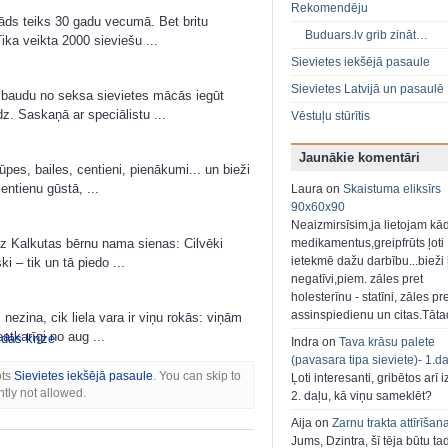
Rekomendēju
āds teiks 30 gadu vecumā. Bet britu
Buduars.lv grib zināt…
Tika veikta 2000 sieviešu ...
Sievietes iekšējā pasaule
Sievietes Latvijā un pasaulē
o baudu no seksa sievietes mācās iegūt
. Saskaņā ar speciālistu ...
Vēstuļu stūrītis
Jaunākie komentāri
pes, bailes, centieni, pienākumi... un bieži
ntienu gūstā, ...
Laura on
Skaistuma eliksīrs
90x60x90
Neaizmirsīsim,ja lietojam kā
uz Kalkutas bērnu nama sienas: Cilvēki
medikamentus,greipfrūts ļoti
ietekmē dažu darbību...bieži ļ
i – tik un tā piedo ...
negatīvi,piem. zāles pret
holesterīnu - statīni, zāles pr
assinspiedienu un citas.Tāt
ezina, cik liela vara ir viņu rokās: viņām
atkarīgi no aug ...
zdas krīze
Indra on
Tava krāsu palete
(pavasara tipa sieviete)- 1.d
ots
Sievietes iekšējā pasaule
. You can skip to
Ļoti interesanti, gribētos arī i
tly not allowed.
2. daļu, kā viņu sameklēt?
Aija on
Zarnu trakta attīrīšan
Jums, Dzintra, šī tēja būtu ta