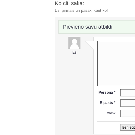
Ko citi saka:
Esi pirmais un pasaki kaut ko!
Pievieno savu atbildi
Es
Persona *
E-pasts *
www