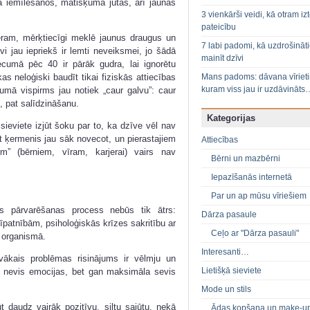
a iemīlēšanos, mātišķuma jūtas, arī jaunas
3 vienkārši veidi, kā otram izt
pateicību
ēram, mērķtiecīgi meklē jaunus draugus un
7 labi padomi, kā uzdrošināt
i jau iepriekš ir lemti neveiksmei, jo šādā
mainīt dzīvi
vecumā pēc 40 ir pārāk gudra, lai ignorētu
Mans padoms: dāvana vīriet
s neloģiski baudīt tikai fiziskās attiecības
kuram viss jau ir uzdāvināts
umā vispirms jau notiek „caur galvu”: caur
i, pat salīdzināšanu.
Kategorijas
sieviete izjūt šoku par to, ka dzīve vēl nav
et ķermenis jau sāk novecot, un pierastajiem
Attiecības
em” (bērniem, vīram, karjerai) vairs nav
Bērni un mazbērni
Iepazīšanās internetā
Par un ap mūsu vīriešiem
es pārvarēšanas process nebūs tik ātrs:
Dārza pasaule
 īpatnībām, psiholoģiskās krīzes sakritību ar
Ceļo ar "Dārza pasauli"
 organismā.
Interesanti…
tīvākais problēmas risinājums ir vēlmju un
Lietišķā sieviete
tu nevis emocijas, bet gan maksimāla sevis
Mode un stils
t daudz vairāk pozitīvu, siltu sajūtu, nekā
Ādas kopšana un make-u