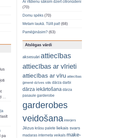
Ar rītdienu sāksim dzert citronūdeni
(70)
Domu spēks
(70)
Metam laukā. Tūlīt pat!
(68)
Pamēģināsim?
(63)
Atslēgas vārdi
attiecības
aksesuāri
attiecības ar vīrieti
dus
attiecības ar vīru
attiecības
oti
dārza darbi
ģimenē
dzīves stils
dārza iekārtošana
dārza
et
pasaule
garderobe
ad …
garderobes
aļa
veidošana
zlasīt
interjers
Jēzus
liekais svars
krāsu palete
a
make-
madaras interneta veikals
d pa