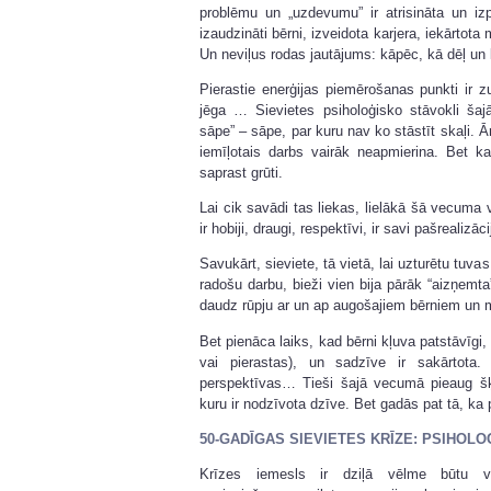
problēmu un „uzdevumu” ir atrisināta un izp
izaudzināti bērni, izveidota karjera, iekārtota 
Un neviļus rodas jautājums: kāpēc, kā dēļ un
Pierastie enerģijas piemērošanas punkti ir z
jēga … Sievietes psiholoģisko stāvokli šajā
sāpe” – sāpe, par kuru nav ko stāstīt skaļi. Ā
iemīļotais darbs vairāk neapmierina. Bet k
saprast grūti.
Lai cik savādi tas liekas, lielākā šā vecuma v
ir hobiji, draugi, respektīvi, ir savi pašrealizāc
Savukārt, sieviete, tā vietā, lai uzturētu tuv
radošu darbu, bieži vien bija pārāk “aizņemta
daudz rūpju ar un ap augošajiem bērniem un 
Bet pienāca laiks, kad bērni kļuva patstāvīgi, a
vai pierastas), un sadzīve ir sakārtota
perspektīvas… Tieši šajā vecumā pieaug šķir
kuru ir nodzīvota dzīve. Bet gadās pat tā, ka 
50-GADĪGAS SIEVIETES KRĪZE: PSIHOLO
Krīzes iemesls ir dziļā vēlme būtu vaja