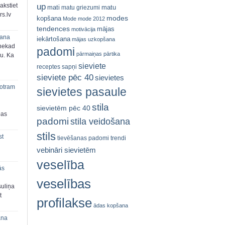
up
akstiet
mati
matu
matu griezumi
s.lv
modes
kopšana
Mode
mode 2012
tendences
mājas
motivācija
šana
iekārtošana
mājas uzkopšana
 nekad
padomi
pārmaiņas
pārtika
ju. Ka
sieviete
receptes
sapņi
sieviete pēc 40
sievietes
 otram
sievietes pasaule
stila
sievietēm pēc 40
bas
padomi
stila veidošana
stils
st
tievēšanas padomi
trendi
vebināri sievietēm
veselība
ās
veselības
suliņa
t
profilakse
ādas kopšana
ana