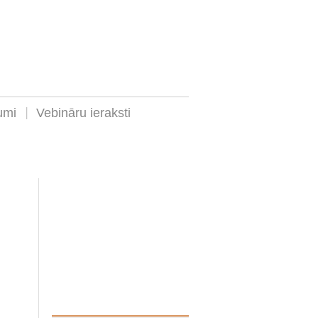
umi
Vebināru ieraksti