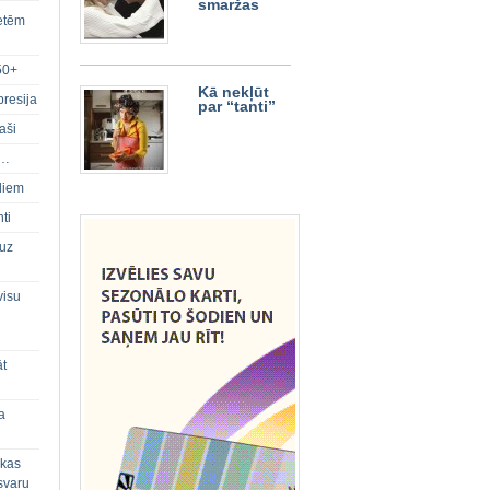
smaržas
ietēm
50+
Kā nekļūt
presija
par “tanti”
aši
s…
diem
ti
 uz
visu
āt
a
 kas
svaru