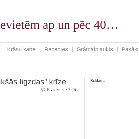
sievietēm ap un pēc 40…
Krāsu karte
Receptes
Grāmatplaukts
Pasāk
ukšās ligzdas” krīze
Reklāma
Tev ir ko teikt? (0) ↓