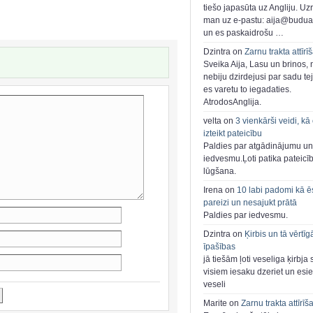
tiešo japasūta uz Angliju. Uzr
man uz e-pastu: aija@buduar
un es paskaidrošu …
Dzintra on
Zarnu trakta attīrī
Sveika Aija, Lasu un brinos,
nebiju dzirdejusi par sadu te
es varetu to iegadaties.
AtrodosAnglija.
velta on
3 vienkārši veidi, kā
izteikt pateicību
Paldies par atgādinājumu un
iedvesmu.Ļoti patika pateicī
lūgšana.
Irena on
10 labi padomi kā ē
pareizi un nesajukt prātā
Paldies par iedvesmu.
Dzintra on
Ķirbis un tā vērtīg
īpašības
jā tiešām ļoti veseliga ķirbja 
visiem iesaku dzeriet un esie
veseli
Marite on
Zarnu trakta attīrīš