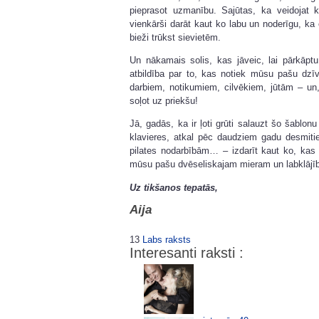
pieprasot uzmanību. Sajūtas, ka veidojat 
vienkārši darāt kaut ko labu un noderīgu, ka e
bieži trūkst sievietēm.
Un nākamais solis, kas jāveic, lai pārkāp
atbildība par to, kas notiek mūsu pašu dzī
darbiem, notikumiem, cilvēkiem, jūtām – un,
soļot uz priekšu!
Jā, gadās, ka ir ļoti grūti salauzt šo šablo
klavieres, atkal pēc daudziem gadu desmit
pilates nodarbībām… – izdarīt kaut ko, kas 
mūsu pašu dvēseliskajam mieram un labklājīb
Uz tikšanos tepatās,
Aija
13
Labs raksts
Interesanti raksti :