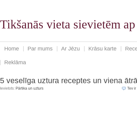
Tikšanās vieta sievietēm a
Home
Par mums
Ar Jēzu
Krāsu karte
Rece
Reklāma
5 veselīga uztura receptes un viena ātrā
Ievietots:
Pārtika un uzturs
Tev ir