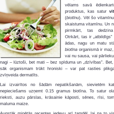
vēlams savā ēdienkart
produktus, kas satur
vi
(
biotīnu
). Vēl šo vitamīn
skaistuma vitamīnu. Un ne 
pirmkārt, tas dedzina
Otrkārt, tas ir „atbildīgs
ādas, nagu un matu stā
biotīna
organismā ir maz, 
vai nu sausa, vai pārlieku
nagi – lūztoši, bet mati – bez spīduma un „dzīvības”. Bet,
sāk organismam trūkt hroniski – var pat rasties plikga
zvīņveida dermatīts.
Lai izvairītos no šādām nepatikšanām, sievietēm ka
nepieciešams uzņemt 0.15 gramus biotīna. To satur ola
rieksti, auzu pārslas, krāsainie kāposti, sēnes, rīsi, tom
maluma maize.
Augstāk minētās receptes iedevu arī tamdēļ, lai pa to vi