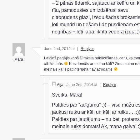
– 2 pilnas ēdamk. sajaucu ar kefīru un k
rītu, pamodusies un izdzērusi savu
citronūdens glāzi, izēdu šādas brokastis
ļoti mundri un tiešām līdz pusdienām ēs
negribas + ļoti laba, ikrīta vēdera izeja ;)
June 2nd, 2014 at
|
Reply »
Laiciņš pagājis kopš šī raksta publicēšanas, ceru, ka to
Māra
atbilde būs
Kas domāts ar melno kāli? Zinu melno rutk
melnais kālis pat internetā nav atrodams
Aija
- June 2nd, 2014 at
|
Reply »
Sveika, Māra!
Paldies par “acīgumu” :)) – visu mūžu 
jaukusi rutku ar kāli un kāli ar rutku…. :))
Paldies par jautājumu – nu bet, protams
melnais rutks domāts! Ak, mana galva! :)