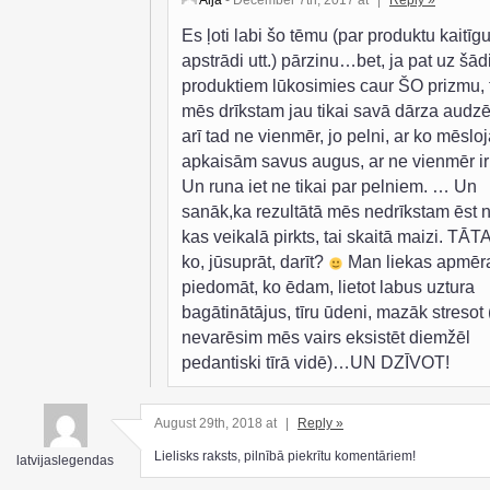
Aija
- December 7th, 2017 at
|
Reply »
Es ļoti labi šo tēmu (par produktu kaitīg
apstrādi utt.) pārzinu…bet, ja pat uz šā
produktiem lūkosimies caur ŠO prizmu, 
mēs drīkstam jau tikai savā dārza audzē
arī tad ne vienmēr, jo pelni, ar ko mēsl
apkaisām savus augus, ar ne vienmēr ir t
Un runa iet ne tikai par pelniem. … Un
sanāk,ka rezultātā mēs nedrīkstam ēst 
kas veikalā pirkts, tai skaitā maizi. TĀT
ko, jūsuprāt, darīt?
Man liekas apmēra
piedomāt, ko ēdam, lietot labus uztura
bagātinātājus, tīru ūdeni, mazāk stresot 
nevarēsim mēs vairs eksistēt diemžēl
pedantiski tīrā vidē)…UN DZĪVOT!
August 29th, 2018 at
|
Reply »
Lielisks raksts, pilnībā piekrītu komentāriem!
latvijaslegendas