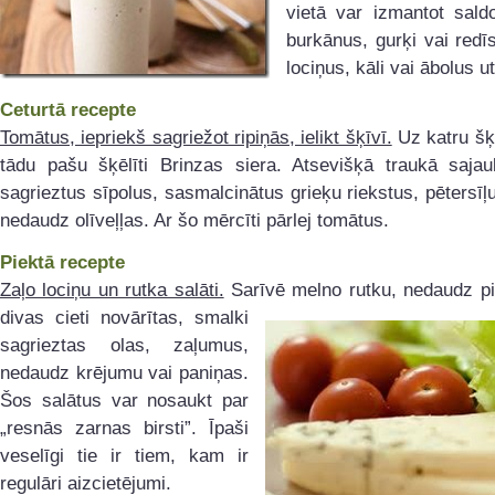
vietā var izmantot sald
burkānus, gurķi vai redī
lociņus, kāli vai ābolus ut
Ceturtā recepte
Tomātus, iepriekš sagriežot ripiņās, ielikt šķīvī.
Uz katru šķē
tādu pašu šķēlīti Brinzas siera. Atsevišķā traukā sajau
sagrieztus sīpolus, sasmalcinātus grieķu riekstus, pētersīļu
nedaudz olīveļļas. Ar šo mērcīti pārlej tomātus.
Piektā recepte
Zaļo lociņu un rutka salāti.
Sarīvē melno rutku, nedaudz pie
divas cieti
novārītas, smalki
sagrieztas olas, zaļumus,
nedaudz krējumu vai paniņas.
Šos salātus var nosaukt par
„resnās zarnas birsti”. Īpaši
veselīgi tie ir tiem, kam ir
regulāri aizcietējumi.