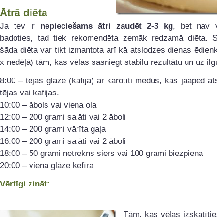
Ātrā diēta
Ja tev ir
nepieciešams ātri zaudēt 2-3 kg
, bet nav 
badoties, tad tiek rekomendēta zemāk redzamā diēta. St
šāda diēta var tikt izmantota arī kā atslodzes dienas ēdienk
x nedēļā) tām, kas vēlas sasniegt stabilu rezultātu un uz ilgu
8:00 – tējas glāze (kafija) ar karotīti medus, kas jāapēd at
tējas vai kafijas.
10:00 – ābols vai viena ola
12:00 – 200 grami salāti vai 2 āboli
14:00 – 200 grami vārīta gaļa
16:00 – 200 grami salāti vai 2 āboli
18:00 – 50 grami netrekns siers vai 100 grami biezpiena
20:00 – viena glāze kefīra
Vērtīgi zināt:
Tām, kas vēlas izskatīties