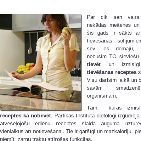
Par cik sen vair
nekādas meitenes un
šis gads ir sākts a
tievēšanas solījumi
sev, es domāju,
nebūsim TO sieviešu 
tievēt
un izmisīg
tievēšanas receptes
s
Visu darīsim laikā un 
savām smadze
organismam.
Tām, kuras izmisī
receptes kā notievēt
, Pārtikas Institūta dietologi izgudroj
atveseļojošu ēdienu receptes slaida auguma uzturē
vienlaikus arī notievēšanai. Tie ir garšīgi un mazkaloriju, pi
piemīt zarnu traktu attīrošas funkcijas.