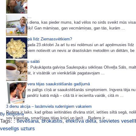
Mātes dienā…
Šodiena ir tā diena, kas pieder mums, kad vēlos no sirds sveikt mūs vis
katru atsevišķi! Gan māmiņas, gan vecmāmiņas, gan tās, kurām ...
Tievējam kopā līdz Ziemassvētkiem?
Sākot ar šī gada 23.oktobri Ja arī tu esi nolēmusi un arī apņēmusies līdz
Ziemassvētkiem notievēt un nevis ar drastiskām metodēm un diētām, be .
Puķukāpostu salāti
Sastāvdaļas: Puķukāpota galviņa Saulespuķu sēkliņas Olīveļļa Sāls, malti
Šie, manuprāt, ir visātrāk un vienkāršāk pagatavojam ...
Vērtīgas ingvera tējas saaukstēšanās gadījumā
Ingvers ir labs palīgs cīņā ar saaukstēšanās simptomiem. Ingvera tēja nu 
pazīstama gandrīz katrā mājā – citā tā ir iecienīta vairāk, citā m ...
3 dienu akcija – lasāmviela rudenīgiem vakariem
Rudens ir laiks, kad gribas ieritināties dīvāna stūrī, ietīties siltā segā, nol
By Blogsdna
sev kūpošas, smaržīgas tējas krūzi un lasīt... Rudens ir ...
Tags:
: tievēšana
,
brokastis
,
efektīva diēta
,
sievietes veselī
veselīgs uzturs