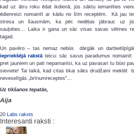
kad uz ātru roku ēdat ikdienā, jūs sāktu iemanīties vien
ēdienreizi nomainīt ar kādu no šīm receptēm. Kā jau te
stresa un šausmām, ka pēc nedēļas jābrauc uz jū
sauļoties… Laika ir gana un sāc visas savas vēlmes rea
tagad.
Un pavēro – tas nemaz nebūs dārgāk un darbietilpīgā
iepriekšējā rakstā
teicu: sāc savus paradumus nomainī
pret jauniem un pati nepamanīsi, ka uz pavasari tu būsi pa
sieviete! Tai laikā, kad citas tikai sāks drudžaini meklēt
neveselīgās „brīnumreceptes”…
Uz tikšanos tepatās,
Aija
20
Labs raksts
Interesanti raksti :