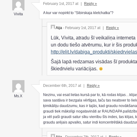
February 1st, 2017 at
|
Reply »
A kur var nopirkt to “Sibirskaja kletchatka”?
Vivita
Aija
- February 1st, 2017 at
|
Reply »
Lūk, Vivita, atradu šī veikaliņa interneta
un dodu tiešo atvērumu, kur ir šis produk
http://elit.lv/dabiga_produkti/skiedrviela
Šajā lapā redzamas visādas šī produkt
škiedrvielu variācijas.
December 6th, 2017 at
|
Reply »
Nezinu, vai esat lietas kursā par to, kā rodas klijas…klija
Ms.X
sava sastāva ir bezgala vērtīgas, taču tas neatsver to liel
ķimikāliju daudzumu, kas ir tajās, kad graudu novākšana
graudi tiek mākslīgi nogatavināti ar RAUNDAPA palīdzī
ja vēl paši graudi satur sīku vienību šīs indes, tas klijas, k
graudu arējais apvalks, satur indi koncentrētākā daudz