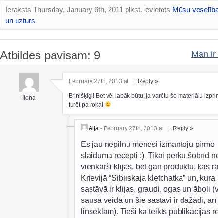
Ieraksts Thursday, January 6th, 2011 plkst. ievietots
Mūsu veselīb
un uzturs
.
Atbildes pavisam: 9
Man ir 
February 27th, 2013 at
|
Reply »
Brinišķīgi! Bet vēl labāk būtu, ja varētu šo materiālu izpri
Ilona
turēt pa rokai
Aija
- February 27th, 2013 at
|
Reply »
Es jau nepilnu mēnesi izmantoju pirmo
slaiduma recepti :). Tikai pērku šobrīd n
vienkārši klijas, bet gan produktu, kas r
Krievijā “Sibirskaja kletchatka” un, kura
sastāvā ir klijas, graudi, ogas un āboli (
sausā veidā un šie sastāvi ir dažādi, arī
linsēklām). Tieši kā teikts publikācijas 