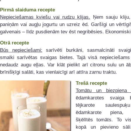
Pirmā slaiduma recepte
Nepieciešamas kviešu vai rudzu klijas.
Ņem sauju kliju, 
paniņām vai augļu jogurtu un uzreiz ēd. Garšīgi un vērtīgi
galvenais – līdz pusdienām tev ēst negribēsies. Ekonomiski
Otrā recepte
Būs nepieciešami:
sarīvēti burkāni, sasmalcināti svaigi
smalki sarīvētas svaigas bietes. Tajā visā nepieciešams 
nedaudz augu eļļas. Var klāt pielikt arī citronu sulu un āb
brīnišķīgi salāti, kas vienlaicīgi arī attīra zarnu traktu.
Trešā recepte
Tomātu un biezpiena s
ēdamkarotes svaiga bi
tējkarote saulespuķ
ēdamkarote piena, s
šķēlītēs tomāts. To vi
kopā un pievieno sāli