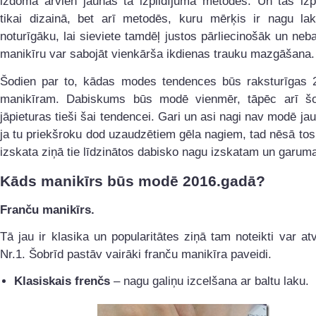
izdomā arvien jaunas tā izpildījuma metodes. Un tās iz
tikai dizainā, bet arī metodēs, kuru mērķis ir nagu lak
noturīgāku, lai sieviete tamdēļ justos pārliecinošāk un neba
manikīru var sabojāt vienkārša ikdienas trauku mazgāšana.
Šodien par to, kādas modes tendences būs raksturīgas 
manikīram. Dabiskums būs modē vienmēr, tāpēc arī š
jāpieturas tieši šai tendencei. Gari un asi nagi nav modē jau
ja tu priekšroku dod uzaudzētiem gēla nagiem, tad nēsā tos 
izskata ziņā tie līdzinātos dabisko nagu izskatam un garum
Kāds manikīrs būs modē 2016.gadā?
Franču manikīrs.
Tā jau ir klasika un popularitātes ziņā tam noteikti var atv
Nr.1. Šobrīd pastāv vairāki franču manikīra paveidi.
Klasiskais frenčs
– nagu galiņu izcelšana ar baltu laku.