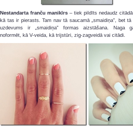
Nestandarta franču manikīrs
– tiek pildīts nedaudz citādā
kā tas ir pierasts. Tam nav tā saucamā „smaidiņa”, bet tā
uzdevums ir „smaidiņa” formas aizstāšana. Naga ga
noformēt, kā V-veida, kā trijstūri, zig-zagveidā vai citādi.