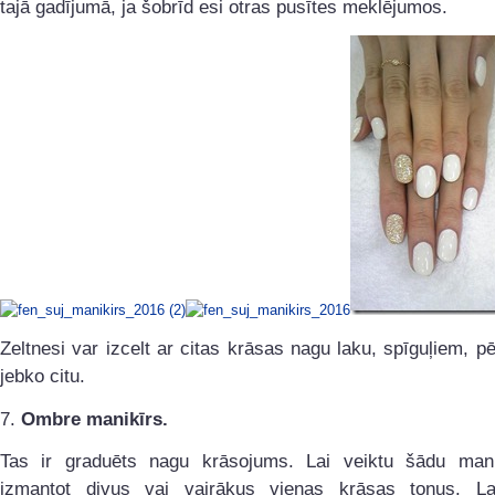
tajā gadījumā, ja šobrīd esi otras pusītes meklējumos.
Zeltnesi var izcelt ar citas krāsas nagu laku, spīguļiem, pē
jebko citu.
7.
Ombre manikīrs.
Tas ir graduēts nagu krāsojums. Lai veiktu šādu mani
izmantot divus vai vairākus vienas krāsas toņus. La