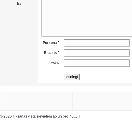
Es
Persona *
E-pasts *
www
© 2026 Tikšanās vieta sievietēm ap un pēc 40…
|