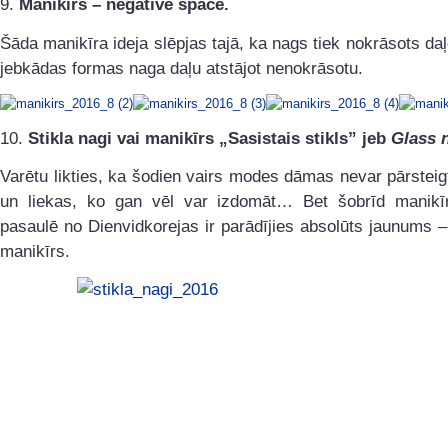
9.
Manikīrs – negative space.
Šāda manikīra ideja slēpjas tajā, ka nags tiek nokrāsots daļē
jebkādas formas naga daļu atstājot nenokrāsotu.
10.
Stikla nagi vai manikīrs „Sasistais stikls” jeb
Glass n
Varētu likties, ka šodien vairs modes dāmas nevar pārsteig
un liekas, ko gan vēl var izdomāt… Bet šobrīd manik
pasaulē no Dienvidkorejas ir parādījies absolūts jaunums – 
manikīrs.