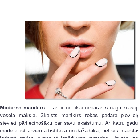
Moderns manikīrs
– tas ir ne tikai neparasts nagu krāsoj
vesela māksla. Skaists manikīrs rokas padara pievilc
sievieti pārliecinošāku par savu skaistumu. Ar katru gad
mode kļūst arvien attīstītāka un dažādāka, bet šīs māksla