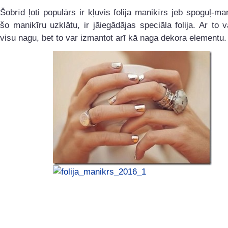
Šobrīd ļoti populārs ir kļuvis folija manikīrs jeb spoguļ-man
šo manikīru uzklātu, ir jāiegādājas speciāla folija. Ar to v
visu nagu, bet to var izmantot arī kā naga dekora elementu.