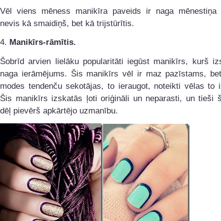
Vēl viens mēness manikīra paveids ir naga mēnestiņa 
nevis kā smaidiņš, bet kā trijstūrītis.
4.
Manikīrs-rāmītis.
Šobrīd arvien lielāku popularitāti iegūst manikīrs, kurš i
naga ierāmējums. Šis manikīrs vēl ir maz pazīstams, be
modes tendenču sekotājas, to ieraugot, noteikti vēlas to 
Šis manikīrs izskatās ļoti oriģināli un neparasti, un tieši 
dēļ pievērš apkārtējo uzmanību.