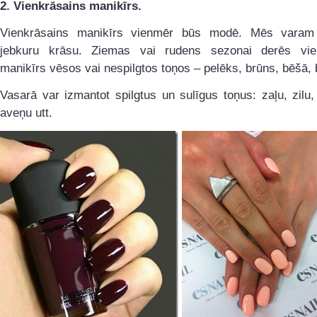
2. Vienkrāsains manikīrs.
Vienkrāsains manikīrs vienmēr būs modē. Mēs varam
jebkuru krāsu. Ziemas vai rudens sezonai derēs vie
manikīrs vēsos vai nespilgtos toņos – pelēks, brūns, bēšā, 
Vasarā var izmantot spilgtus un sulīgus toņus: zaļu, zilu,
aveņu utt.