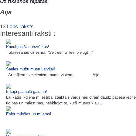
Uz tikšanos tepatās,
Aija
13
Labs raksts
Interesanti raksti :
Priecīgus Vasarsvētkus!
Slavēšanas dziesma: “Šeit esmu Tevi pielūgt…”
Saules mūžu mūsu Latvijai!
Ar mīļiem sveicieniem mums visiem, Aija
Ir šajā pasaulē gaisma!
Lai katrs ikdienā mīlestībā izteiktais vārds nes otram daudz patiesa iepri
ticības un mīlestības, nešķirojot to, kurš mūsos klau ...
Esiet mīlošas un mīlētas!