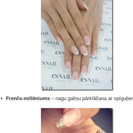
Frenčs-millēniums
– nagu galiņu pārklāšana ar spīguļie