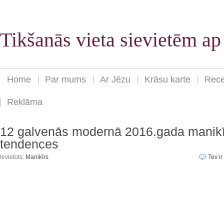
Tikšanās vieta sievietēm a
Home
Par mums
Ar Jēzu
Krāsu karte
Rece
Reklāma
12 galvenās modernā 2016.gada manik
tendences
Ievietots:
Manikīrs
Tev ir