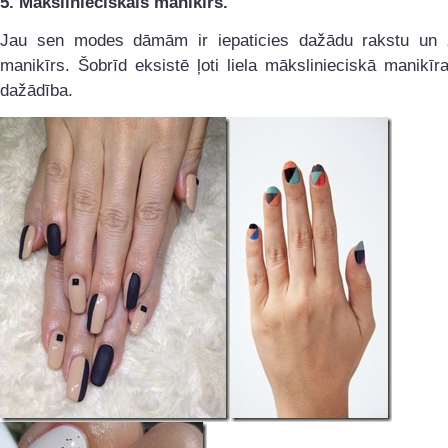
5. Mākslinieciskais manikīrs.
Jau sen modes dāmām ir iepaticies dažādu rakstu un
manikīrs. Šobrīd eksistē ļoti liela mākslinieciskā manikīra
dažādība.