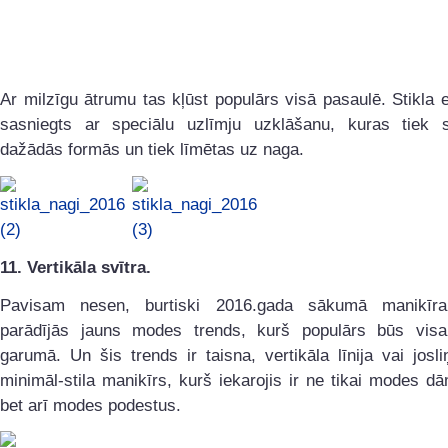
Ar milzīgu ātrumu tas kļūst populārs visā pasaulē. Stikla e
sasniegts ar speciālu uzlīmju uzklāšanu, kuras tiek s
dažādās formās un tiek līmētas uz naga.
11. Vertikāla svītra.
Pavisam nesen, burtiski 2016.gada sākumā manikīra
parādījās jauns modes trends, kurš populārs būs vis
garumā. Un šis trends ir taisna, vertikāla līnija vai josli
minimāl-stila manikīrs, kurš iekarojis ir ne tikai modes dā
bet arī modes podestus.