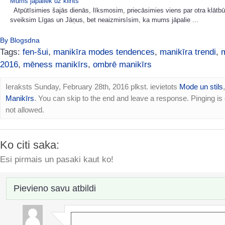
Mums jāpaliek uz klints
Atpūtīsimies šajās dienās, līksmosim, priecāsimies viens par otra klātbū
sveiksim Līgas un Jāņus, bet neaizmirsīsim, ka mums jāpalie ...
By Blogsdna
Tags:
fen-šui
,
manikīra modes tendences
,
manikīra trendi
,
2016
,
mēness manikīrs
,
ombrē manikīrs
Ieraksts Sunday, February 28th, 2016 plkst. ievietots
Mode un stils
,
Manikīrs
. You can skip to the end and leave a response. Pinging is 
not allowed.
Ko citi saka:
Esi pirmais un pasaki kaut ko!
Pievieno savu atbildi