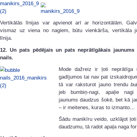
Vertikālās līnijas var apvienot arī ar horizontālām. Galv
vismaz uz viena no nagiem, būtu vienkārša, vertikāla jo
līnija.
12. Un pats pēdējais un pats neprātīgākais jaunums
nails.
Mode dažreiz ir ļoti neprātīga
gadījumos tai nav pat izskaidroj
tā var raksturot jauno trendu
bu
jeb bumbiņ-nagi, apaļie nagi
jaunums daudzus šokē, bet kā ja
– ir meitenes, kuras to izmanto…
Šādu manikīru veido, uzklājot ļoti 
daudzumu, tā radot apaļa naga fo