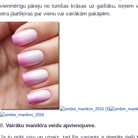
vienmērīgu pāreju no tumšas krāsas uz gaišāku, toņiem 
otra jāatšķiras par vienu vai vairākām pakāpēm.
8.
Vairāku manikīra veidu apvienojums.
Ja tu gribi visu un uzreiz, tad šis variants ir domāts tieši 