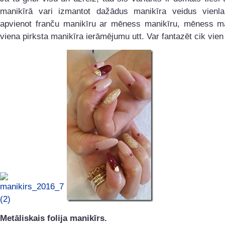
manikīrā vari izmantot dažādus manikīra veidus vienla
apvienot franču manikīru ar mēness manikīru, mēness ma
viena pirksta manikīra ierāmējumu utt. Var fantazēt cik vien 
Metāliskais folija manikīrs.