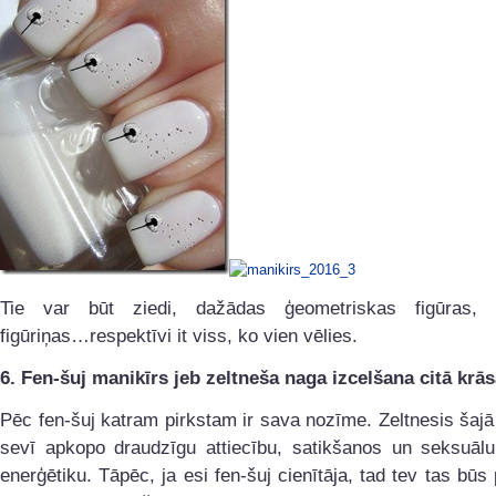
Tie var būt ziedi, dažādas ģeometriskas figūras, 
figūriņas…respektīvi it viss, ko vien vēlies.
6. Fen-šuj manikīrs jeb zeltneša naga izcelšana citā krās
Pēc fen-šuj katram pirkstam ir sava nozīme. Zeltnesis šaj
sevī apkopo draudzīgu attiecību, satikšanos un seksuālu 
enerģētiku. Tāpēc, ja esi fen-šuj cienītāja, tad tev tas būs