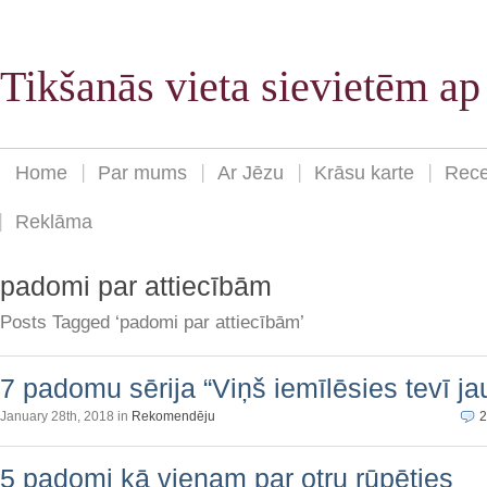
Tikšanās vieta sievietēm a
Home
Par mums
Ar Jēzu
Krāsu karte
Rece
Reklāma
padomi par attiecībām
Posts Tagged ‘padomi par attiecībām’
7 padomu sērija “Viņš iemīlēsies tevī jau 
January 28th, 2018 in
Rekomendēju
2
5 padomi kā vienam par otru rūpēties