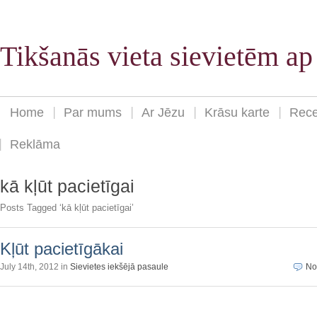
Tikšanās vieta sievietēm a
Home
Par mums
Ar Jēzu
Krāsu karte
Rece
Reklāma
kā kļūt pacietīgai
Posts Tagged ‘kā kļūt pacietīgai’
Kļūt pacietīgākai
July 14th, 2012 in
Sievietes iekšējā pasaule
No