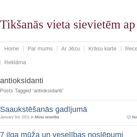
Tikšanās vieta sievietēm a
Home
Par mums
Ar Jēzu
Krāsu karte
Rece
Reklāma
antioksidanti
Posts Tagged ‘antioksidanti’
Saaukstēšanās gadījumā
January 3rd, 2011 in
Mūsu veselība
No
7 ilga mūža un veselības noslēpumi