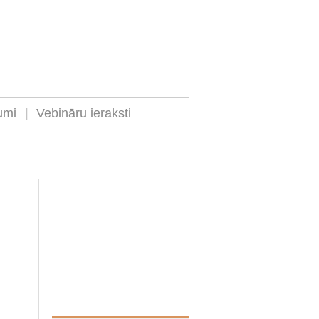
umi
Vebināru ieraksti