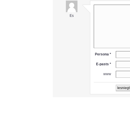
Es
Persona *
E-pasts *
www