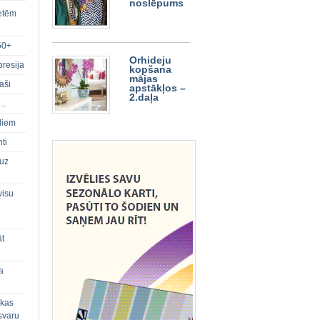
noslēpums
ietēm
50+
Orhideju
presija
kopšana
mājas
aši
apstākļos –
2.daļa
s…
diem
ti
 uz
visu
āt
a
 kas
svaru