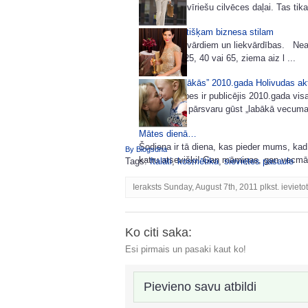
sieviešu un vīriešu cilvēces daļai. Tas tika
85 idejas lietišķam biznesa stilam
Šoreiz bez vārdiem un liekvārdības. Neatk
tev šobrīd 25, 40 vai 65, ziema aiz l ...
Pašas „dārgākās” 2010.gada Holivudas ak
Žurnāls Forbes ir publicējis 2010.gada vi
sarakstu un pārsvaru gūst „labākā vecuma”
Mātes dienā…
Šodiena ir tā diena, kas pieder mums, kad
By Blogsdna
katru atsevišķi! Gan māmiņas, gan vecmām
Tags:
ftalāti
,
kosmētika
,
sievietes pasaule
Ieraksts Sunday, August 7th, 2011 plkst. ievieto
Ko citi saka:
Esi pirmais un pasaki kaut ko!
Pievieno savu atbildi