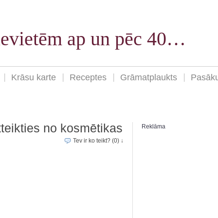
sievietēm ap un pēc 40…
Krāsu karte
Receptes
Grāmatplaukts
Pasāk
tteikties no kosmētikas
Reklāma
Tev ir ko teikt? (0) ↓