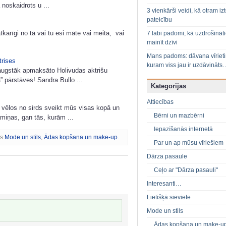
 noskaidrots u ...
3 vienkārši veidi, kā otram izt
pateicību
arīgi no tā vai tu esi māte vai meita, vai
7 labi padomi, kā uzdrošināt
mainīt dzīvi
Mans padoms: dāvana vīriet
trises
kuram viss jau ir uzdāvināts
saugstāk apmaksāto Holivudas aktrišu
 pārstāves! Sandra Bullo ...
Kategorijas
Attiecības
 vēlos no sirds sveikt mūs visas kopā un
Bērni un mazbērni
iņas, gan tās, kurām ...
Iepazīšanās internetā
ts
Mode un stils
,
Ādas kopšana un make-up
.
Par un ap mūsu vīriešiem
Dārza pasaule
Ceļo ar "Dārza pasauli"
Interesanti…
Lietišķā sieviete
Mode un stils
Ādas kopšana un make-u