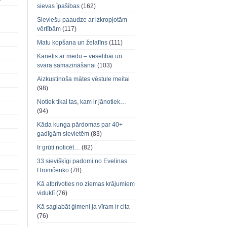
sievas īpašības
(162)
Sieviešu paaudze ar izkropļotām
vērtībām
(117)
Matu kopšana un želatīns
(111)
Kanēlis ar medu – veselībai un
svara samazināšanai
(103)
Aizkustinoša mātes vēstule meitai
(98)
Notiek tikai tas, kam ir jānotiek…
(94)
Kāda kunga pārdomas par 40+
gadīgām sievietēm
(83)
Ir grūti noticēt…
(82)
33 sievišķīgi padomi no Evelīnas
Hromčenko
(78)
Kā atbrīvoties no ziemas krājumiem
viduklī
(76)
Kā saglabāt ģimeni ja vīram ir cita
(76)