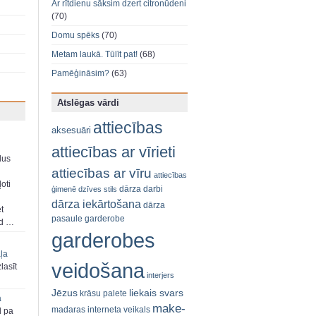
Ar rītdienu sāksim dzert citronūdeni
(70)
Domu spēks
(70)
Metam laukā. Tūlīt pat!
(68)
Pamēģināsim?
(63)
Atslēgas vārdi
attiecības
aksesuāri
attiecības ar vīrieti
dus
attiecības ar vīru
attiecības
oti
dārza darbi
ģimenē
dzīves stils
dārza iekārtošana
dārza
et
pasaule
garderobe
ad …
garderobes
aļa
veidošana
zlasīt
interjers
Jēzus
liekais svars
krāsu palete
a
make-
madaras interneta veikals
d pa