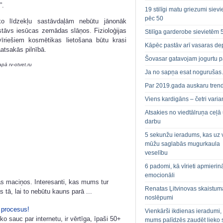
”.
19 stilīgi matu griezumi siev
pēc 50
o līdzekļu sastāvdaļām nebūtu jānonāk
astāvs iesūcas zemādas slāņos. Fizioloģijas
Stilīga garderobe sievietēm 
vīriešiem kosmētikas lietošana būtu krasi
Kāpēc pastāv arī vasaras de
āatsakās pilnībā.
Šovasar gatavojam jogurtu p
apā rv-otvet.ru
Ja no sapņa esat noguruša
Par 2019.gada auskaru tren
Viens kardigāns – četri varian
Atsakies no viedtālruņa ceļā
darbu
5 sekunžu ieradums, kas uz 
mūžu saglabās mugurkaula
veselību
6 padomi, kā vīrieti apmierin
emocionāli
s maciņos. Interesanti, kas mums tur
Renatas Ļitvinovas skaistum
ā, lai to nebūtu kauns parā ...
noslēpumi
 procesus!
Vienkārši ikdienas ieradumi,
o sauc par internetu, ir vērtīga, īpaši 50+
mums palīdzēs zaudēt lieko 