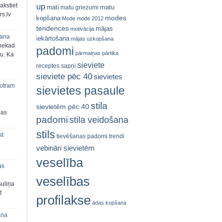
up
akstiet
mati
matu
matu griezumi
s.lv
modes
kopšana
Mode
mode 2012
tendences
mājas
motivācija
šana
iekārtošana
mājas uzkopšana
 nekad
padomi
pārmaiņas
pārtika
ju. Ka
sieviete
receptes
sapņi
sieviete pēc 40
sievietes
 otram
sievietes pasaule
stila
sievietēm pēc 40
bas
padomi
stila veidošana
stils
st
tievēšanas padomi
trendi
vebināri sievietēm
veselība
ās
veselības
suliņa
t
profilakse
ādas kopšana
ana