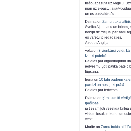
tiešo japasūta uz Angliju. Uzr
man uz e-pastu: aija@buduar
un es paskaidrošu …
Dzintra on
Zarnu trakta attīrī
Sveika Aija, Lasu un brinos,
nebiju dzirdejusi par sadu te
es varetu to iegadaties.
AtrodosAnglija.
velta on
3 vienkārši veidi, kā
izteikt pateicību
Paldies par atgādinājumu un
iedvesmu.Ļoti patika pateicī
lūgšana.
Irena on
10 labi padomi kā ē
pareizi un nesajukt prātā
Paldies par iedvesmu.
Dzintra on
Ķirbis un tā vērtīg
īpašības
jā tiešām ļoti veseliga ķirbja 
visiem iesaku dzeriet un esie
veseli
Marite on
Zarnu trakta attīrīš