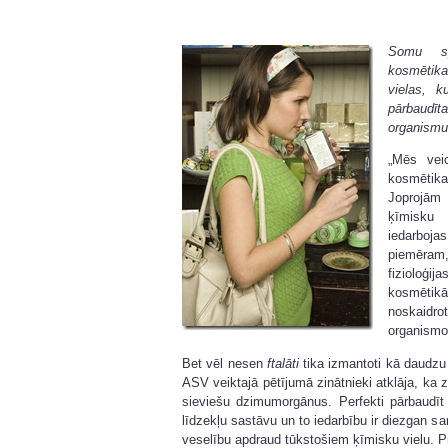
Somu spe
kosmētik
vielas, k
pārbaudī
organismu 
„Mēs vei
kosmētika
Joprojām
ķīmisku 
iedarboj
piemēram
fizioloģij
kosmētikā
noskaidr
organismo
Bet vēl nesen
ftalāti
tika izmantoti kā daudzu
ASV veiktajā pētījumā zinātnieki atklāja, ka
sieviešu dzimumorgānus. Perfekti pārbaudī
līdzekļu sastāvu un to iedarbību ir diezgan sa
veselību apdraud tūkstošiem ķīmisku vielu. 