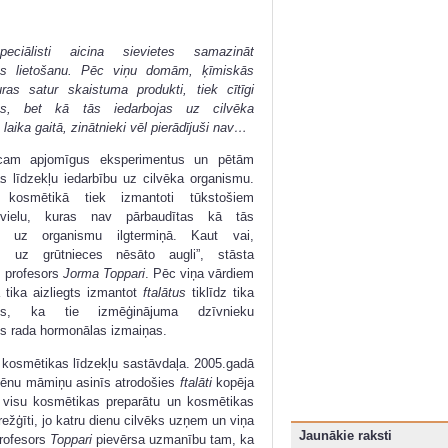
ciālisti aicina sievietes samazināt
as lietošanu. Pēc viņu domām, ķīmiskās
uras satur skaistuma produkti, tiek cītīgi
tas, bet kā tās iedarbojas uz cilvēka
laika gaitā, zinātnieki vēl pierādījuši nav…
cam apjomīgus eksperimentus un pētām
s līdzekļu iedarbību uz cilvēka organismu.
 kosmētikā tiek izmantoti tūkstošiem
vielu, kuras nav pārbaudītas kā tās
as uz organismu ilgtermiņā. Kaut vai,
, uz grūtnieces nēsāto augli”, stāsta
as profesors
Jorma Toppari
. Pēc viņa vārdiem
 tika aizliegts izmantot
ftalātus
tiklīdz tika
ots, ka tie izmēģinājuma dzīvnieku
s rada hormonālas izmaiņas.
 kosmētikas līdzekļu sastāvdaļa. 2005.gadā
 zēnu māmiņu asinīs atrodošies
ftalāti
kopēja
t visu kosmētikas preparātu un kosmētikas
režģīti, jo katru dienu cilvēks uzņem un viņa
Jaunākie raksti
Profesors
Toppari
pievērsa uzmanību tam, ka