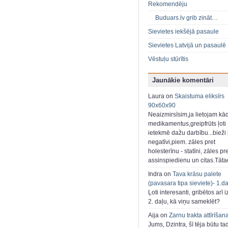
Rekomendēju
Buduars.lv grib zināt…
Sievietes iekšējā pasaule
Sievietes Latvijā un pasaulē
Vēstuļu stūrītis
Jaunākie komentāri
Laura on
Skaistuma eliksīrs
90x60x90
Neaizmirsīsim,ja lietojam kā
medikamentus,greipfrūts ļoti
ietekmē dažu darbību...bieži ļ
negatīvi,piem. zāles pret
holesterīnu - statīni, zāles pr
assinspiedienu un citas.Tāt
Indra on
Tava krāsu palete
(pavasara tipa sieviete)- 1.d
Ļoti interesanti, gribētos arī i
2. daļu, kā viņu sameklēt?
Aija on
Zarnu trakta attīrīšan
Jums, Dzintra, šī tēja būtu ta