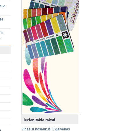
eikt
ies
im,
…
Iecienītākie raksti
Vīrieši ir nosaukuši 3 galvenās
p