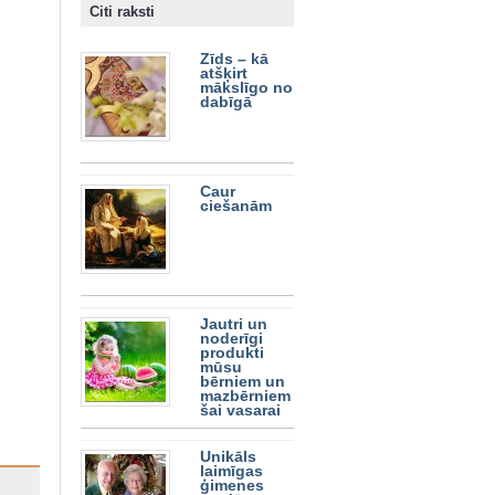
Citi raksti
Zīds – kā
atšķirt
mākslīgo no
dabīgā
Caur
ciešanām
Jautri un
noderīgi
produkti
mūsu
bērniem un
mazbērniem
šai vasarai
Unikāls
laimīgas
ģimenes