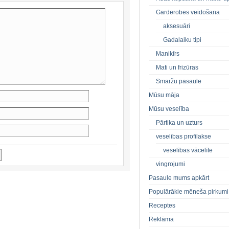
Garderobes veidošana
aksesuāri
Gadalaiku tipi
Manikīrs
Mati un frizūras
Smaržu pasaule
Mūsu māja
Mūsu veselība
Pārtika un uzturs
veselības profilakse
veselības vācelīte
vingrojumi
Pasaule mums apkārt
Populārākie mēneša pirkumi
Receptes
Reklāma