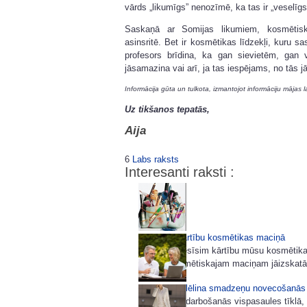
vārds „likumīgs” nenozīmē, ka tas ir „veselīgs
Saskaņā ar Somijas likumiem, kosmētisk
asinsritē. Bet ir kosmētikas līdzekļi, kuru s
profesors brīdina, ka gan sievietēm, gan 
jāsamazina vai arī, ja tas iespējams, no tās j
Informācija gūta un tulkota, izmantojot informāciju mājas l
Uz tikšanos tepatās,
Aija
6
Labs raksts
Interesanti raksti :
Ieviešam kārtību kosmētikas maciņā
Šodien ieviesīsim kārtību mūsu kosmētika
darās? Kosmētiskajam maciņam jāizskatās t
Internets palēlina smadzeņu novecošanās
Izrādās, ka darbošanās vispasaules tīklā, k