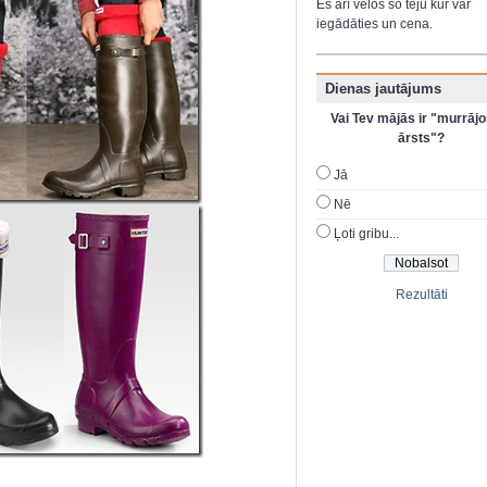
Es arī velos šo tēju kur var
iegādāties un cena.
Dienas jautājums
Vai Tev mājās ir "murrājo
ārsts"?
Jā
Nē
Ļoti gribu...
Rezultāti