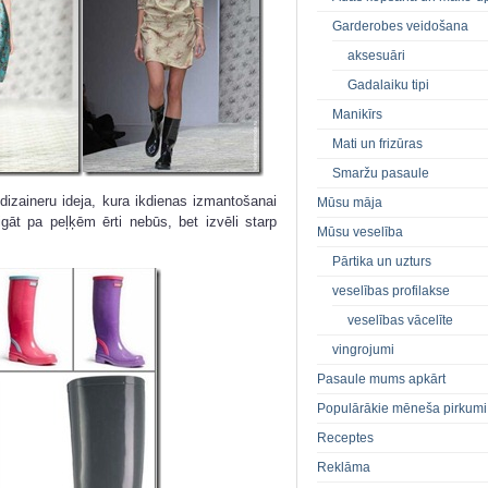
Garderobes veidošana
aksesuāri
Gadalaiku tipi
Manikīrs
Mati un frizūras
Smaržu pasaule
dizaineru ideja, kura ikdienas izmantošanai
Mūsu māja
gāt pa peļķēm ērti nebūs, bet izvēli starp
Mūsu veselība
Pārtika un uzturs
veselības profilakse
veselības vācelīte
vingrojumi
Pasaule mums apkārt
Populārākie mēneša pirkumi
Receptes
Reklāma