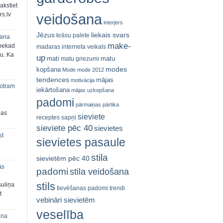
akstiet
s.lv
veidošana
interjers
Jēzus
liekais svars
krāsu palete
šana
make-
 nekad
madaras interneta veikals
ju. Ka
up
mati
matu
matu griezumi
modes
kopšana
Mode
mode 2012
tendences
mājas
motivācija
 otram
iekārtošana
mājas uzkopšana
padomi
pārmaiņas
pārtika
bas
sieviete
receptes
sapņi
sieviete pēc 40
sievietes
st
sievietes pasaule
stila
sievietēm pēc 40
ās
padomi
stila veidošana
stils
suliņa
tievēšanas padomi
trendi
t
vebināri sievietēm
veselība
ana