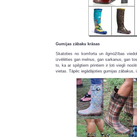
Gumijas zābaku krāsas
Skatoties no komforta un ilgmūžības vied
izvēlēties gan melnus, gan sarkanus, gan tos
to, ka ar spilgtiem printiem ir ļoti viegli no
vietas. Tāpēc iegādājoties gumijas zābakus, i