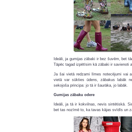
Ideāli, ja gumijas zābaki ir bez šuvēm, bet tādu
Tāpēc tagad izpētīsim kā zābaki ir savienoti ar
Ja šai vietā redzami līmes notecējumi vai 
vietā var sūkties ūdens, zābakus labāk n
sekojoša principa: jo tā ir šaurāka, jo labāk.
Gumijas zābaku odere
Ideāli, ja tā ir kokvilnas, nevis sintētiskā. S
bet tas nozīmē to, ka tavas kājas svīdīs un 