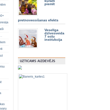
kurām
piemīt
ietēm
50+
pretnovecošanas efekts
presija
aši
Veselīga
dzīvesveida
s…
7 soļu
instrukcija
diem
ti
 uz
UZTICAMS AIZDEVĒJS
visu
āt
a
 kas
svaru