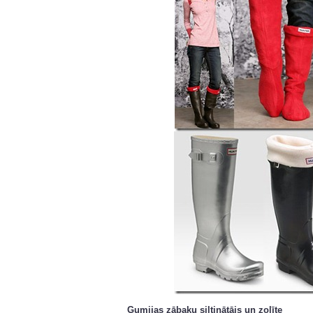
Gumijas zābaku siltinātājs un zolīte