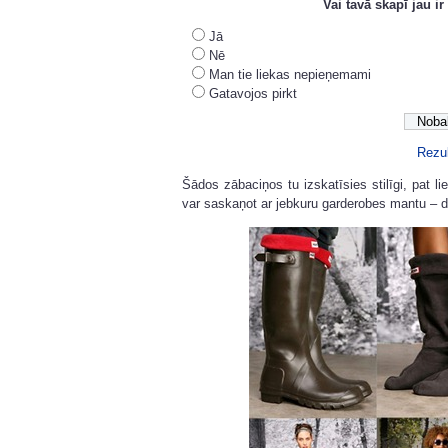
Vai tavā skapī jau i
Jā
Nē
Man tie liekas nepieņemami
Gatavojos pirkt
Rezul
Šādos zābaciņos tu izskatīsies stilīgi, pat l
var saskaņot ar jebkuru garderobes mantu – d