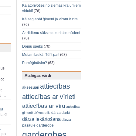
Kā atbrīvoties no ziemas krājumiem
viduklī
(76)
Kā saglabāt ģimeni ja vīram ir cita
(76)
Ar rītdienu sāksim dzert citronūdeni
(70)
Domu spēks
(70)
Metam laukā. Tūlīt pat!
(68)
Pamēģināsim?
(63)
dus
Atslēgas vārdi
oti
attiecības
aksesuāri
et
attiecības ar vīrieti
ad …
attiecības ar vīru
attiecības
aļa
dārza darbi
ģimenē
dzīves stils
zlasīt
dārza iekārtošana
dārza
pasaule
garderobe
a
garderobes
d pa