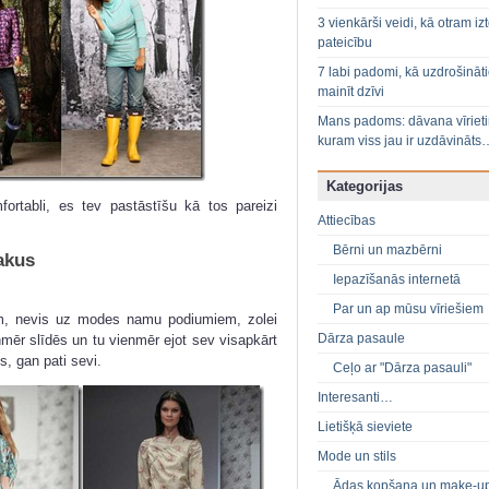
3 vienkārši veidi, kā otram izt
pateicību
7 labi padomi, kā uzdrošināt
mainīt dzīvi
Mans padoms: dāvana vīriet
kuram viss jau ir uzdāvināts
Kategorijas
fortabli, es tev pastāstīšu kā tos pareizi
Attiecības
Bērni un mazbērni
akus
Iepazīšanās internetā
Par un ap mūsu vīriešiem
ēm, nevis uz modes namu podiumiem, zolei
Dārza pasaule
ienmēr slīdēs un tu vienmēr ejot sev visapkārt
s, gan pati sevi.
Ceļo ar "Dārza pasauli"
Interesanti…
Lietišķā sieviete
Mode un stils
Ādas kopšana un make-u