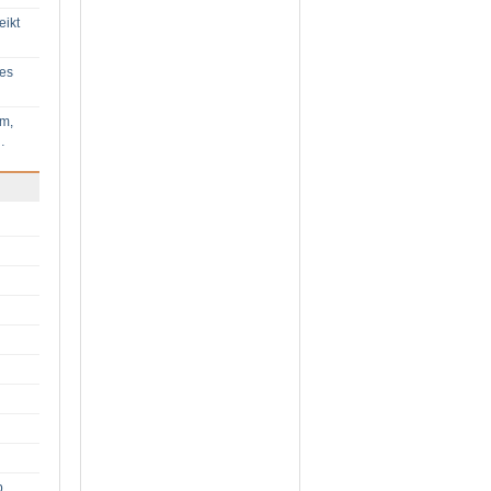
eikt
ies
im,
…
p