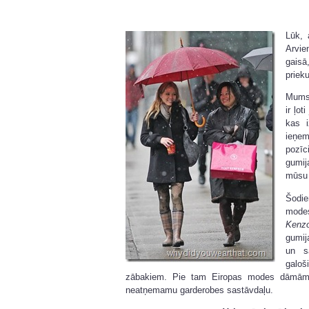
Lūk, 
Arvie
gaisā
prieku
Mums,
ir ļot
kas i
ieņem
pozīc
gumij
mūsu
Šodi
mode
Ken
gumij
un s
galo
zābakiem. Pie tam Eiropas modes dāmām g
neatņemamu garderobes sastāvdaļu.