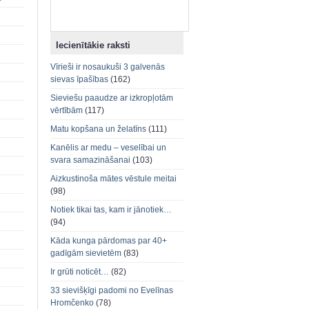
Iecienītākie raksti
Vīrieši ir nosaukuši 3 galvenās
sievas īpašības
(162)
Sieviešu paaudze ar izkropļotām
vērtībām
(117)
Matu kopšana un želatīns
(111)
Kanēlis ar medu – veselībai un
svara samazināšanai
(103)
Aizkustinoša mātes vēstule meitai
(98)
Notiek tikai tas, kam ir jānotiek…
(94)
Kāda kunga pārdomas par 40+
gadīgām sievietēm
(83)
Ir grūti noticēt…
(82)
33 sievišķīgi padomi no Evelīnas
Hromčenko
(78)