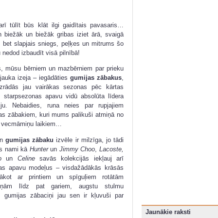
arī tūlīt būs klāt ilgi gaidītais pavasaris…
n biežāk un biežāk gribas iziet ārā, svaigā
, bet slapjais sniegs, peļķes un mitrums šo
 nedod izbaudīt visā pilnībā!
 mūsu bērniem un mazbērniem par prieku
i jauka izeja – iegādāties
gumijas zābakus
,
zrādās jau vairākas sezonas pēc kārtas
 starpsezonas apavu vidū absolūta līdera
iju. Nebaidies, runa neies par rupjajiem
as zābakiem, kuri mums palikuši atmiņā no
 vecmāmiņu laikiem…
en
gumijas zābaku
izvēle ir milzīga, jo tādi
s nami kā
Hunter
un
Jimmy Choo
,
Lacoste,
zo
un
Celine
savās kolekcijās iekļauj arī
as apavu modeļus – visdažādākās krāsās
ākot ar printiem un spīguļiem rotātām
šiņām līdz pat gariem, augstu stulmu
umijas zābaciņi jau sen ir kļuvuši par
Jaunākie raksti