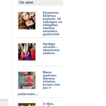
Citi raksti
Karmenas
Elektras
padomi: 10
seksīgas un
obligātas
mantas
sievietes
garderobē
Apaļīga
sieviete –
skaistuma
etalons
Mans
padoms:
dāvana
vīrietim,
kuram viss
jau ir
uzdāvināts…
3 eļļas,