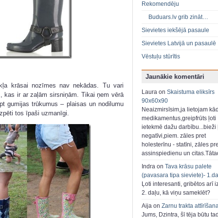
Rekomendēju
Buduars.lv grib zināt…
Sievietes iekšējā pasaule
Sievietes Latvijā un pasaulē
Vēstuļu stūrītis
Jaunākie komentāri
okļa krāsai nozīmes nav nekādas. Tu vari
Laura on
Skaistuma eliksīrs
, kas ir ar zaļām sirsniņām. Tikai ņem vērā
90x60x90
slēpt gumijas trūkumus – plaisas un nodilumu
Neaizmirsīsim,ja lietojam kā
zpēti tos īpaši uzmanīgi.
medikamentus,greipfrūts ļoti
ietekmē dažu darbību...bieži ļ
negatīvi,piem. zāles pret
holesterīnu - statīni, zāles pr
assinspiedienu un citas.Tāt
Indra on
Tava krāsu palete
(pavasara tipa sieviete)- 1.d
Ļoti interesanti, gribētos arī i
2. daļu, kā viņu sameklēt?
Aija on
Zarnu trakta attīrīšan
Jums, Dzintra, šī tēja būtu ta