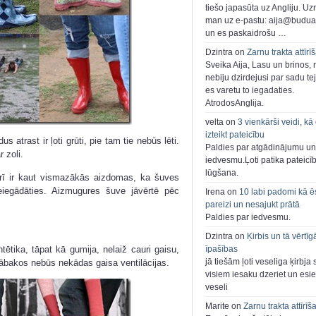
tiešo japasūta uz Angliju. Uzr
man uz e-pastu: aija@buduar
un es paskaidrošu …
Dzintra on
Zarnu trakta attīrī
Sveika Aija, Lasu un brinos,
nebiju dzirdejusi par sadu te
es varetu to iegadaties.
AtrodosAnglija.
velta on
3 vienkārši veidi, kā
izteikt pateicību
s atrast ir ļoti grūti, pie tam tie nebūs lēti.
Paldies par atgādinājumu un
 zoli.
iedvesmu.Ļoti patika pateicī
lūgšana.
arī ir kaut vismazākās aizdomas, ka šuves
eiegādāties. Aizmugures šuve jāvērtē pēc
Irena on
10 labi padomi kā ē
pareizi un nesajukt prātā
Paldies par iedvesmu.
Dzintra on
Ķirbis un tā vērtīg
intētika, tāpat kā gumija, nelaiž cauri gaisu,
īpašības
jā tiešām ļoti veseliga ķirbja 
zābakos nebūs nekādas gaisa ventilācijas.
visiem iesaku dzeriet un esie
veseli
Marite on
Zarnu trakta attīrīš