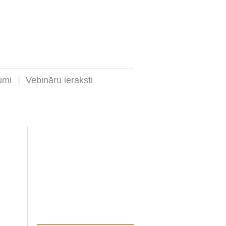
umi
Vebināru ieraksti