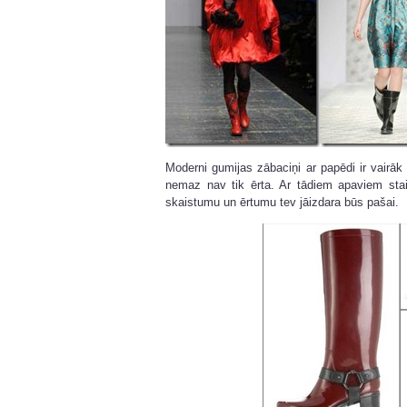
Moderni gumijas zābaciņi ar papēdi ir vairāk 
nemaz nav tik ērta. Ar tādiem apaviem stai
skaistumu un ērtumu tev jāizdara būs pašai.