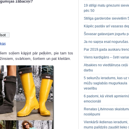
r gumijas zābaciņi?
19 stilīgi matu griezumi siev
pēc 50
Stilīga garderobe sievietēm 
Kāpēc pastāv arī vasaras de
Šovasar gatavojam jogurtu p
Ja no sapņa esat noguruša
tāti
Par 2019.gada auskaru tren
ieliem soļiem kāpjot pār peļķēm, pie tam tos
Viens kardigāns – četri varian
žinsiem, svārkiem, šortiem un pat kleitām.
Atsakies no viedtālruņa ceļā
darbu
5 sekunžu ieradums, kas uz 
mūžu saglabās mugurkaula
veselību
6 padomi, kā vīrieti apmierin
emocionāli
Renatas Ļitvinovas skaistum
noslēpumi
Vienkārši ikdienas ieradumi,
mums palīdzēs zaudēt lieko 