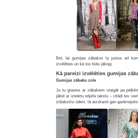
Bet, lai gumijas zābakos tu justos arī kom
izvēlēties un kā tos būtu jākopj.
Kā pareizi izvēlēties gumijas zāb
Gumijas zābaku zole
Ja tu grasies ar zābakiem staigāt pa peļķ
jābūt ar izteiktu reljefa rakstu – citādi tev v
izšļakstīsi ūdeni, tā aizskarot gan garāmejošo