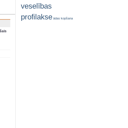
veselības
profilakse
ādas kopšana
šais