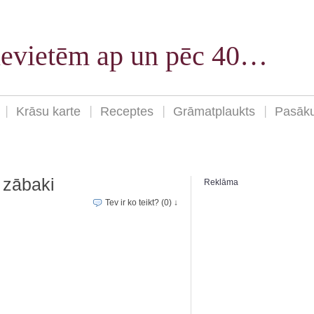
sievietēm ap un pēc 40…
Krāsu karte
Receptes
Grāmatplaukts
Pasāk
 zābaki
Reklāma
Tev ir ko teikt? (0) ↓