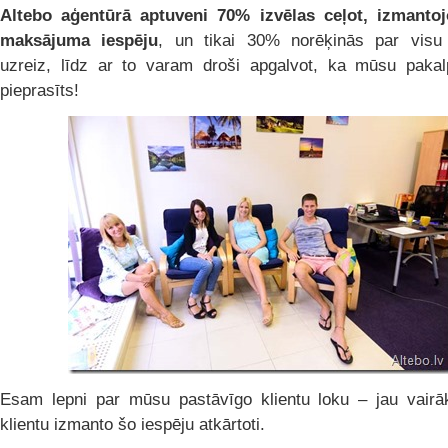
Altebo aģentūrā aptuveni 70% izvēlas ceļot, izmantojo
maksājuma iespēju
, un tikai 30% norēķinās par visu
uzreiz, līdz ar to varam droši apgalvot, ka mūsu pakal
pieprasīts!
Esam lepni par mūsu pastāvīgo klientu loku – jau vairāk
klientu izmanto šo iespēju atkārtoti.