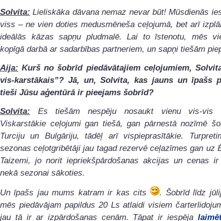
Solvita:
Lieliskāka dāvana nemaz nevar būt!
Mūsdienās ies
viss – ne vien doties medusmēneša ceļojumā, bet arī izpl
ideālās kāzas sapņu pludmalē. Lai to īstenotu, mēs vi
kopīgā darbā ar sadarbības partneriem, un sapņi tiešām piep
Aija:
Kurš no šobrīd piedāvātajiem ceļojumiem, Solvita,
vis-karstākais”?
Jā, un, Solvita, kas jauns un īpašs 
tieši Jūsu aģentūrā ir pieejams šobrīd?
Solvita:
Es tiešām nespēju nosaukt vienu vis-vis c
Viskarstākie ceļojumi gan tiešā, gan pārnestā nozīmē šob
Turciju un Bulgāriju, tādēļ arī vispieprasītākie. Turpre
sezonas ceļotgribētāji jau tagad rezervē ceļazīmes gan uz Ē
Taizemi, jo norit iepriekšpārdošanas akcijas un cenas i
nekā sezonai sākoties.
Un īpašs jau mums katram ir kas cits
. Šobrīd līdz jūl
mēs piedāvājam papildus 20 Ls atlaidi visiem čarterlidoju
jau tā ir ar izpārdošanas cenām. Tāpat ir iespēja
laimē