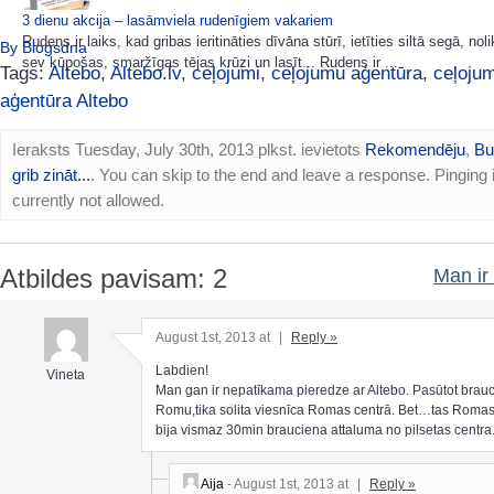
3 dienu akcija – lasāmviela rudenīgiem vakariem
Rudens ir laiks, kad gribas ieritināties dīvāna stūrī, ietīties siltā segā, nol
By Blogsdna
sev kūpošas, smaržīgas tējas krūzi un lasīt... Rudens ir ...
Tags:
Altebo
,
Altebo.lv
,
ceļojumi
,
ceļojumu aģentūra
,
ceļoju
aģentūra Altebo
Ieraksts Tuesday, July 30th, 2013 plkst. ievietots
Rekomendēju
,
Bu
grib zināt...
. You can skip to the end and leave a response. Pinging 
currently not allowed.
Atbildes pavisam: 2
Man ir 
August 1st, 2013 at
|
Reply »
Labdien!
Vineta
Man gan ir nepatīkama pieredze ar Altebo. Pasūtot brau
Romu,tika solita viesnīca Romas centrā. Bet…tas Romas
bija vismaz 30min brauciena attaluma no pilsetas centra
Aija
- August 1st, 2013 at
|
Reply »