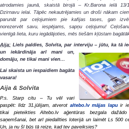
atrodamies jaunā, skaistā birojā – Kr.Barona ielā 13/
Dzirnavu ielai. Tāpēc nekautrējamies un droši nākam cie
parunāt par ceļojumiem pie kafijas tases, gan izvē
norezervēt savu, iespējams, sapņu ceļojumu! Ceļošan
vienīgā lieta, kuru iegādājoties, mēs tiešām kļūstam bagātāk
Aija:
Liels paldies, Solvita, par interviju – jūtu, ka tā i
un iekārdināja arī
mani un,
domāju, ne tikai mani vien…
Lai skaista un iespaidiem bagāta
vasara!
Aija & Solvita
P.s. Starp citu – Tu vēl vari
paspēt: līdz 31.jūlijam, atverot
altebo.lv mājas lapu
ir i
tikai pieteikties Altebo.lv aģentūras bezgala dažād
saņemšanai, bet arī piedalīties loterijā un laimēt Ls 500 
Un, ja nu šī būs tā reize, kad tev paveiksies?