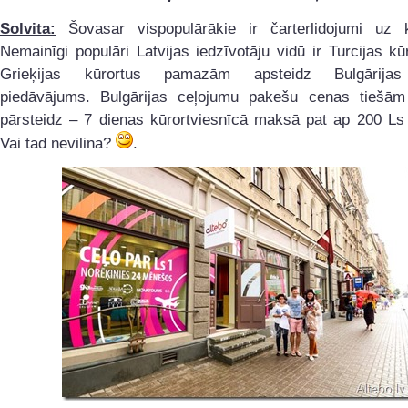
Solvita:
Šovasar vispopulārākie ir čarterlidojumi uz k
Nemainīgi populāri Latvijas iedzīvotāju vidū ir Turcijas kūr
Grieķijas kūrortus pamazām apsteidz Bulgārijas
piedāvājums. Bulgārijas ceļojumu pakešu cenas tiešām
pārsteidz – 7 dienas kūrortviesnīcā maksā pat ap 200 Ls 
Vai tad nevilina?
.