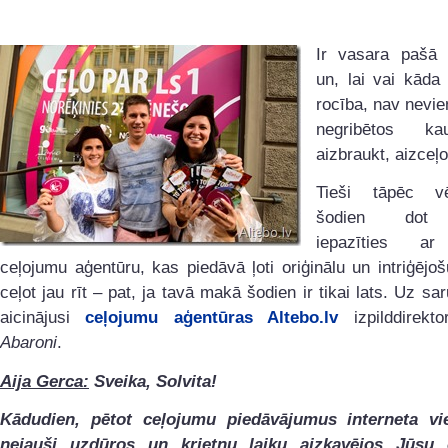
Ir vasara pašā
un, lai vai kāda 
rocība, nav nevi
negribētos k
aizbraukt, aizceļo
Tieši tāpēc v
šodien dot 
iepazīties ar
ceļojumu aģentūru, kas piedāvā ļoti oriģinālu un intriģējoš
ceļot jau rīt – pat, ja tavā makā šodien ir tikai lats. Uz s
aicinājusi
ceļojumu aģentūras Altebo.lv
izpilddirekt
Abaroni
.
Aija Gerca:
Sveika, Solvita!
Kādudien, pētot ceļojumu piedāvājumus interneta vi
nejauši uzdūros un krietnu laiku aizkavējos Jūsu 