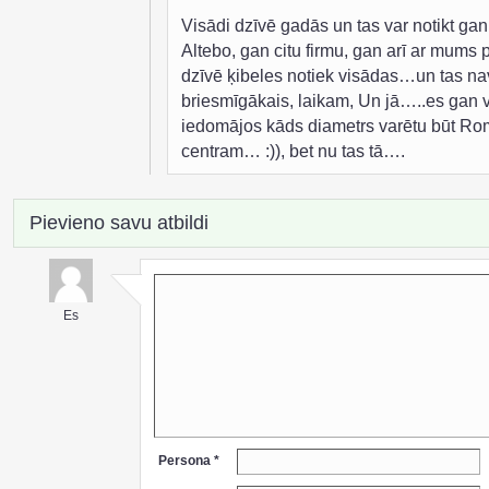
Visādi dzīvē gadās un tas var notikt gan
Altebo, gan citu firmu, gan arī ar mums
dzīvē ķibeles notiek visādas…un tas na
briesmīgākais, laikam, Un jā…..es gan 
iedomājos kāds diametrs varētu būt R
centram… :)), bet nu tas tā….
Pievieno savu atbildi
Es
Persona *