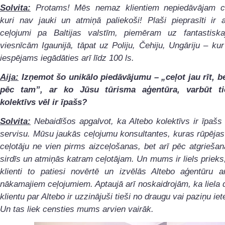
Solvita:
Protams! Mēs nemaz klientiem nepiedāvājam c
kuri nav jauki un atmiņā paliekoši! Plaši pieprasīti ir a
ceļojumi pa Baltijas valstīm, piemēram uz fantastis
viesnīcām Igaunijā, tāpat uz Poliju, Čehiju, Ungāriju – ku
iespējams iegādāties arī līdz 100 ls.
Aija:
Izņemot šo unikālo piedāvājumu – „ceļot jau rīt, b
pēc tam”, ar ko Jūsu tūrisma aģentūra, varbūt ti
kolektīvs vēl ir īpašs?
Solvita:
Nebaidīšos apgalvot, ka Altebo kolektīvs ir īpašs 
servisu. Mūsu jaukās ceļojumu konsultantes, kuras rūpējas
ceļotāju ne vien pirms aizceļošanas, bet arī pēc atgriešan
sirdīs un atmiņās katram ceļotājam. Un mums ir liels priek
klienti to patiesi novērtē un izvēlās Altebo aģentūru a
nākamajiem ceļojumiem. Aptaujā arī noskaidrojām, ka liela
klientu par Altebo ir uzzinājuši tieši no draugu vai paziņu ie
Un tas liek censties mums arvien vairāk.