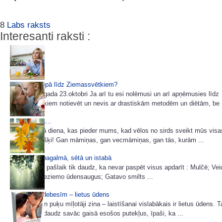
8
Labs raksts
Interesanti raksti :
Tievējam kopā līdz Ziemassvētkiem?
Sākot ar šī gada 23.oktobri Ja arī tu esi nolēmusi un arī apņēmusies līdz
Ziemassvētkiem notievēt un nevis ar drastiskām metodēm un diētām, be .
Mātes dienā…
Šodiena ir tā diena, kas pieder mums, kad vēlos no sirds sveikt mūs vis
katru atsevišķi! Gan māmiņas, gan vecmāmiņas, gan tās, kurām ...
Miķeļdiena pagalmā, sētā un istabā
Dārzā darbu pašlaik tik daudz, ka nevar paspēt visus apdarīt : Mulčē; Ve
viršu dobi; Ieziemo ūdensaugus; Gatavo smilts ...
Dāvana no debesīm – lietus ūdens
Visi dārzu un puķu mīļotāji zina – laistīšanai vislabākais ir lietus ūdens. T
uz zemi, nedaudz savāc gaisā esošos putekļus, īpaši, ka ...