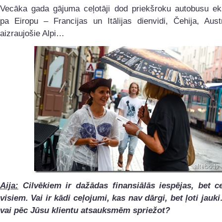
Vecāka gada gājuma ceļotāji dod priekšroku autobusu ek
pa Eiropu – Francijas un Itālijas dienvidi, Čehija, Aust
aizraujošie Alpi…
Aija:
Cilvēkiem ir dažādas finansiālās iespējas, bet ce
visiem. Vai ir kādi ceļojumi, kas nav dārgi, bet ļoti jau
vai pēc Jūsu klientu atsauksmēm spriežot?