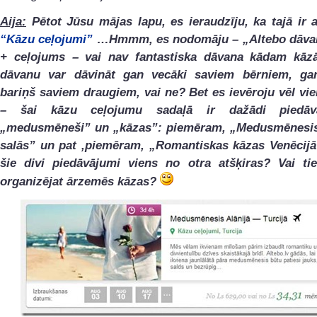
Aija:
Pētot Jūsu mājas lapu, es ieraudzīju, ka tajā ir a
“Kāzu ceļojumi”
…Hmmm, es nodomāju – „Altebo dāvan
+ ceļojums – vai nav fantastiska dāvana kādam kāz
dāvanu var dāvināt gan vecāki saviem bērniem, ga
bariņš saviem draugiem, vai ne? Bet es ievēroju vēl vie
– šai kāzu ceļojumu sadaļā ir dažādi piedāv
„medusmēneši” un „kāzas”: piemēram, „Medusmēnesis
salās” un pat ,piemēram, „Romantiskas kāzas Venēcijā
šie divi piedāvājumi viens no otra atšķiras? Vai t
organizējat ārzemēs kāzas?