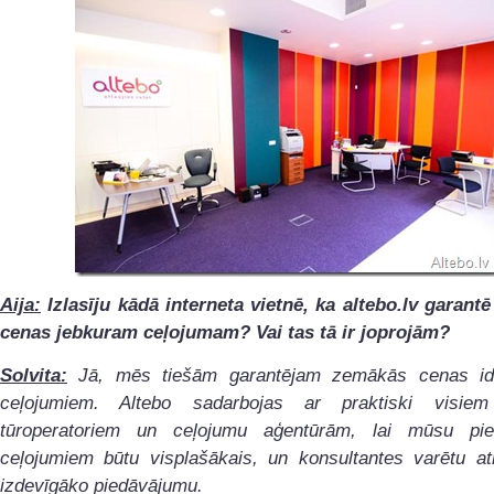
Aija:
Izlasīju kādā interneta vietnē, ka altebo.lv garant
cenas jebkuram ceļojumam? Vai tas tā ir joprojām?
Solvita:
Jā, mēs tiešām garantējam zemākās cenas ide
ceļojumiem. Altebo sadarbojas ar praktiski visiem
tūroperatoriem un ceļojumu aģentūrām, lai mūsu pi
ceļojumiem būtu visplašākais, un konsultantes varētu at
izdevīgāko piedāvājumu.