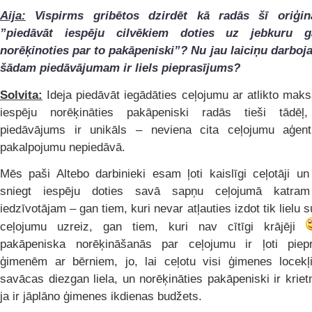
Aija:
Vispirms gribētos dzirdēt kā radās šī oriģinā
”piedāvāt iespēju cilvēkiem doties uz jebkuru ga
norēķinoties par to pakāpeniski”?
Nu jau laiciņu darboja
šādam piedāvājumam ir liels pieprasījums?
Solvita:
Ideja piedāvāt iegādāties ceļojumu ar atlikto mak
iespēju norēķināties pakāpeniski radās tieši tādē
piedāvājums ir unikāls – neviena cita ceļojumu aģen
pakalpojumu nepiedāvā.
Mēs paši Altebo darbinieki esam ļoti kaislīgi ceļotāji u
sniegt iespēju doties savā sapņu ceļojumā katram 
iedzīvotājam – gan tiem, kuri nevar atļauties izdot tik lielu
ceļojumu uzreiz, gan tiem, kuri nav cītīgi krājēji
pakāpeniska norēķināšanās par ceļojumu ir ļoti piep
ģimenēm ar bērniem, jo, lai ceļotu visi ģimenes locek
savācas diezgan liela, un norēķināties pakāpeniski ir krietn
ja ir jāplāno ģimenes ikdienas budžets.