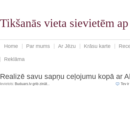
Tikšanās vieta sievietēm a
Home
Par mums
Ar Jēzu
Krāsu karte
Rece
Reklāma
Realizē savu sapņu ceļojumu kopā ar A
Ievietots:
Buduars.lv grib zināt...
Tev ir