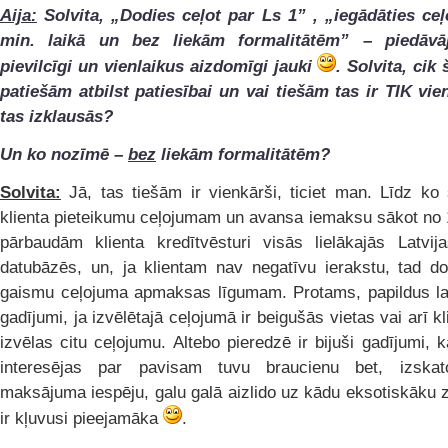
Aija:
Solvita, „Dodies ceļot par Ls 1” , „iegādāties ce
min. laikā un bez liekām formalitātēm” – piedāvāj
pievilcīgi un vienlaikus aizdomīgi jauki
. Solvita, cik 
patiešām atbilst patiesībai un vai tiešām tas ir TIK vie
tas izklausās?
Un ko nozīmē –
bez
liekām formalitātēm?
Solvita:
Jā, tas tiešām ir vienkārši, ticiet man. Līdz k
klienta pieteikumu ceļojumam un avansa iemaksu sākot no 
pārbaudām klienta kredītvēsturi visās lielākajās Latvija
datubāzēs, un, ja klientam nav negatīvu ierakstu, tad d
gaismu ceļojuma apmaksas līgumam. Protams, papildus la
gadījumi, ja izvēlētajā ceļojumā ir beigušās vietas vai arī kl
izvēlas citu ceļojumu. Altebo pieredzē ir bijuši gadījumi, k
interesējas par pavisam tuvu braucienu bet, izskato
maksājuma iespēju, galu galā aizlido uz kādu eksotiskāku z
ir kļuvusi pieejamāka
.