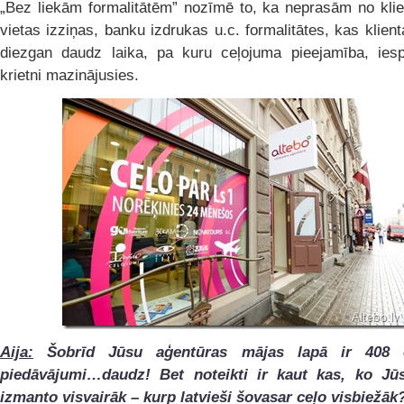
„Bez liekām formalitātēm” nozīmē to, ka neprasām no klie
vietas izziņas, banku izdrukas u.c. formalitātes, kas klie
diezgan daudz laika, pa kuru ceļojuma pieejamība, iesp
krietni mazinājusies.
Aija:
Šobrīd Jūsu aģentūras mājas lapā ir 408 
piedāvājumi…daudz!
Bet noteikti ir kaut kas, ko Jūs
izmanto visvairāk – kurp latvieši šovasar ceļo visbiežāk