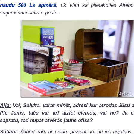
naudu 500 Ls apmērā
, tik vien kā piesakoties Alteb
saņemšanai savā e-pastā.
Aija:
Vai, Solvita, varat minēt, adresi kur atrodas Jūsu 
Pie Jums, taču var arī aiziet ciemos, vai ne? Ja e
sapratu, tad nupat atvērās jauns ofiss?
Solvita:
Šobrīd varu ar prieku paziņot, ka nu jau nepilnas