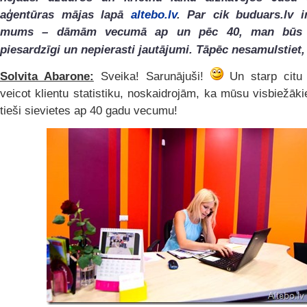
aģentūras mājas lapā
altebo.lv
. Par cik buduars.lv 
mums – dāmām vecumā ap un pēc 40, man būs a
piesardzīgi un nepierasti jautājumi. Tāpēc nesamulstiet,
Solvita Abarone:
Sveika! Sarunājuši!
Un starp citu
veicot klientu statistiku, noskaidrojām, ka mūsu visbiežākie 
tieši sievietes ap 40 gadu vecumu!