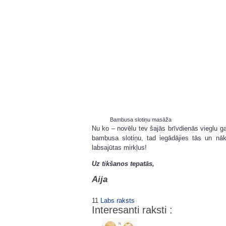
Bambusa slotiņu masāža
Nu ko – novēlu tev šajās brīvdienās vieglu ga
bambusa slotiņu, tad iegādājies tās un nāk
labsajūtas mirkļus!
Uz tikšanos tepatās,
Aija
11
Labs raksts
Interesanti raksti :