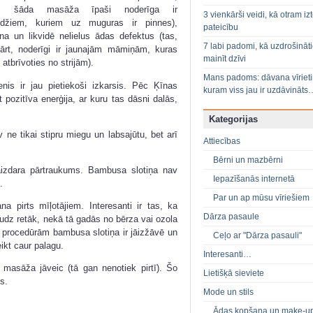
ēc šāda masāža īpaši noderīga ir
3 vienkārši veidi, kā otram izt
udžiem, kuriem uz muguras ir pinnes),
pateicību
zina un likvidē nelielus ādas defektus (tas,
7 labi padomi, kā uzdrošināt
ārt, noderīgi ir jaunajām māmiņām, kuras
mainīt dzīvi
atbrīvoties no strijām).
Mans padoms: dāvana vīriet
nis ir jau pietiekoši izkarsis. Pēc Ķīnas
kuram viss jau ir uzdāvināts
ozitīva enerģija, ar kuru tas dāsni dalās,
Kategorijas
ne tikai stipru miegu un labsajūtu, bet arī
Attiecības
Bērni un mazbērni
āizdara pārtraukums. Bambusa slotiņa nav
Iepazīšanās internetā
.
Par un ap mūsu vīriešiem
na pirts mīļotājiem. Interesanti ir tas, ka
Dārza pasaule
udz retāk, nekā tā gadās no bērza vai ozola
s procedūrām bambusa slotiņa ir jāizžāvē un
Ceļo ar "Dārza pasauli"
ikt caur palagu.
Interesanti…
 masāža jāveic (tā gan nenotiek pirtī). Šo
Lietišķā sieviete
s.
Mode un stils
Ādas kopšana un make-u