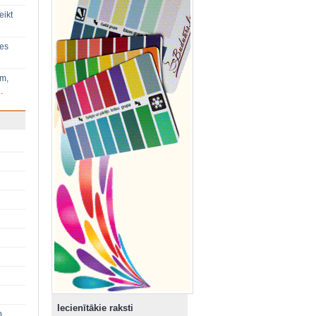
eikt
ies
im,
…
Iecienītākie raksti
p