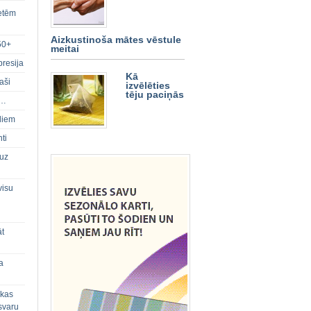
ietēm
Aizkustinoša mātes vēstule
50+
meitai
presija
Kā
aši
izvēlēties
tēju paciņās
s…
diem
ti
 uz
visu
āt
a
 kas
svaru