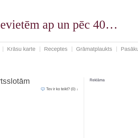
sievietēm ap un pēc 40…
Krāsu karte
Receptes
Grāmatplaukts
Pasāk
rtsslotām
Reklāma
Tev ir ko teikt? (0) ↓