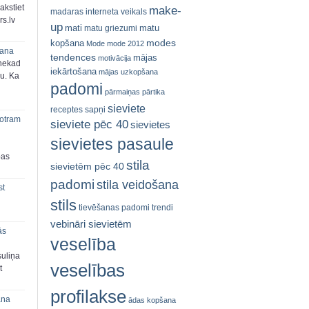
akstiet
make-
madaras interneta veikals
s.lv
up
mati
matu
matu griezumi
modes
kopšana
Mode
mode 2012
šana
tendences
mājas
motivācija
 nekad
iekārtošana
mājas uzkopšana
ju. Ka
padomi
pārmaiņas
pārtika
sieviete
receptes
sapņi
 otram
sieviete pēc 40
sievietes
sievietes pasaule
bas
stila
sievietēm pēc 40
padomi
stila veidošana
st
stils
tievēšanas padomi
trendi
vebināri sievietēm
ās
veselība
suliņa
veselības
t
profilakse
ana
ādas kopšana