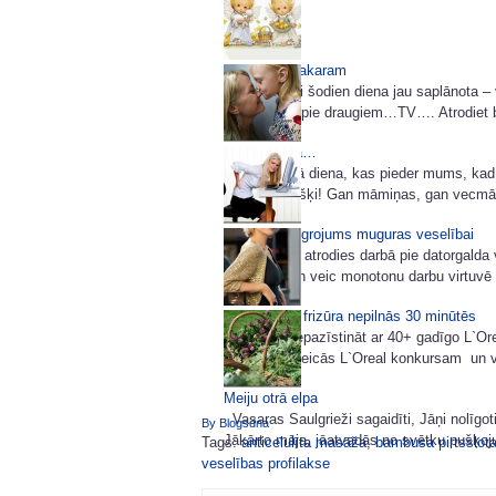
Filma šim vakaram
Mums katrai šodien diena jau saplānota – 
viesošanās pie draugiem…TV…. Atrodiet brīd
Mātes dienā…
Šodiena ir tā diena, kas pieder mums, kad
katru atsevišķi! Gan māmiņas, gan vecmām
Efektīvs vingrojums muguras veselībai
Ja tu šobrīd atrodies darbā pie datorgalda 
esi mājās un veic monotonu darbu virtuvē va
Make-up un frizūra nepilnās 30 minūtēs
Vēlos tevi iepazīstināt ar 40+ gadīgo L`Or
sieviete pieteicās L`Oreal konkursam un 
Meiju otrā elpa
Vasaras Saulgrieži sagaidīti, Jāņi nolīgoti
By Blogsdna
Jākārto māja, jāatvadās no svētku pušķoj
Tags:
anticelulīta masāža
,
bambusa pirtsslot
veselības profilakse