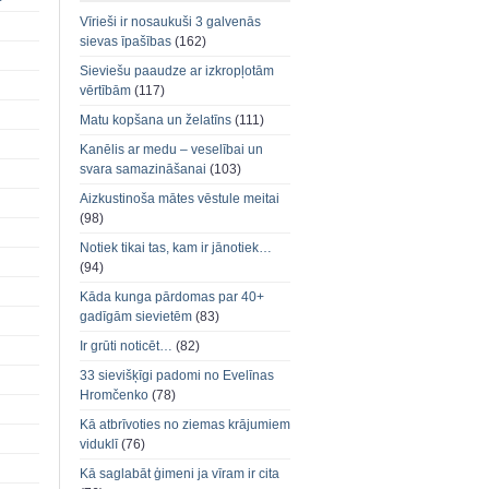
Vīrieši ir nosaukuši 3 galvenās
sievas īpašības
(162)
Sieviešu paaudze ar izkropļotām
vērtībām
(117)
Matu kopšana un želatīns
(111)
Kanēlis ar medu – veselībai un
svara samazināšanai
(103)
Aizkustinoša mātes vēstule meitai
(98)
Notiek tikai tas, kam ir jānotiek…
(94)
Kāda kunga pārdomas par 40+
gadīgām sievietēm
(83)
Ir grūti noticēt…
(82)
33 sievišķīgi padomi no Evelīnas
Hromčenko
(78)
Kā atbrīvoties no ziemas krājumiem
viduklī
(76)
Kā saglabāt ģimeni ja vīram ir cita