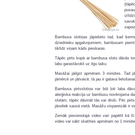
(tāp
pusa
izlīd
savuk
sapņo 
Bambusa slotiņas jāpielieto tad, kad ķerme
dziednieku apgalvojumiem, bambusam piemīt p
tiklīdz viņam kāds pieskaras.
Tāpēc pirts kopā ar bambusa slotu dāvās tev 
labu garastāvokli uz ilgu laiku.
Masāžai jāilgst apmēram 3 minūtes. Tad j
jāmērcē un jātvaicē, tā jau ir gatava lietošanai
Bambusa pirtsslotiņa var būt ļoti laba dāva
alerģiska reakcija uz bambusu novērojama da
slotām, tāpēc dāvināt tās var droši. Pēc pirt
jānoliek sausā vietā. Masāžu vispareizāk ir ve
Zemāk pievienotajā video vari papētīt kā šī
video var sākt skatīties apmēram no 1 minūte