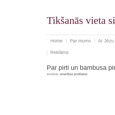
Tikšanās vieta 
Home
Par mums
Ar Jēzu
Reklāma
Par pirti un bambusa pi
Ievietots:
veselības profilakse