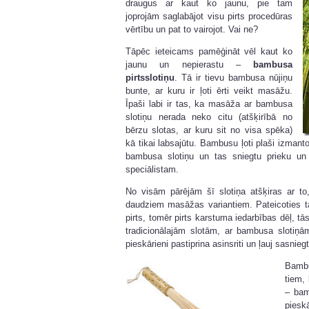
draugus ar kaut ko jaunu, pie tam
joprojām saglabājot visu pirts procedūras
vērtību un pat to vairojot. Vai ne?
Tāpēc ieteicams pamēģināt vēl kaut ko
jaunu un nepierastu –
bambusa
pirtsslotiņu
. Tā ir tievu bambusa nūjiņu
bunte, ar kuru ir ļoti ērti veikt masāžu.
Īpaši labi ir tas, ka masāža ar bambusa
slotiņu nerada neko citu (atšķirībā no
bērzu slotas, ar kuru sit no visa spēka)
kā tikai labsajūtu. Bambusu ļoti plaši izmanto
bambusa slotiņu un tas sniegtu prieku un 
speciālistam.
No visām pārējām
šī slotiņa atšķiras ar t
daudziem masāžas variantiem. Pateicoties ta
pirts, tomēr pirts karstuma iedarbības dēļ, tās
tradicionālajām slotām, ar bambusa slotiņā
pieskārieni pastiprina asinsriti un ļauj sasniegt
Bambu
tiem,
– bam
piesk