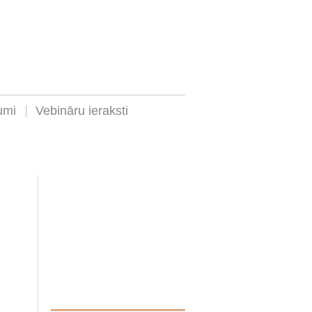
umi
Vebināru ieraksti