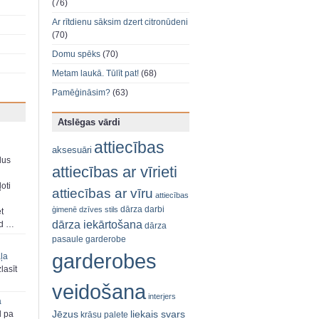
(76)
Ar rītdienu sāksim dzert citronūdeni
(70)
Domu spēks
(70)
Metam laukā. Tūlīt pat!
(68)
Pamēģināsim?
(63)
Atslēgas vārdi
attiecības
aksesuāri
dus
attiecības ar vīrieti
oti
attiecības ar vīru
attiecības
dārza darbi
ģimenē
dzīves stils
et
dārza iekārtošana
ad …
dārza
pasaule
garderobe
garderobes
aļa
zlasīt
veidošana
interjers
a
Jēzus
liekais svars
d pa
krāsu palete