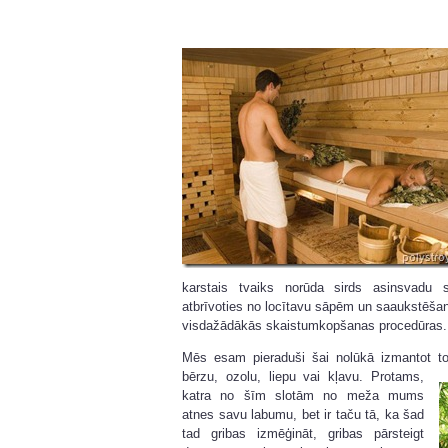
karstais tvaiks norūda sirds asinsvadu s
atbrīvoties no locītavu sāpēm un saaukstēša
visdažādākās skaistumkopšanas procedūras. Un
Mēs esam pieraduši šai nolūkā izmantot t
bērzu, ozolu, liepu vai kļavu. Protams,
katra no šīm slotām no meža mums
atnes savu labumu, bet ir taču tā, ka šad
tad gribas izmēģināt, gribas pārsteigt