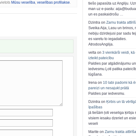
vietots
Mūsu veselība
,
veselības profilakse
.
tiešo japasūta uz Angliju. Uzr
man uz e-pastu: aija@buduar
un es paskaidrošu …
Dzintra on
Zarnu trakta attīrī
Sveika Aija, Lasu un brinos,
nebiju dzirdejusi par sadu te
es varetu to iegadaties.
AtrodosAnglija.
velta on
3 vienkārši veidi, kā
izteikt pateicību
Paldies par atgādinājumu un
iedvesmu.Ļoti patika pateicī
lūgšana.
Irena on
10 labi padomi kā ē
pareizi un nesajukt prātā
Paldies par iedvesmu.
Dzintra on
Ķirbis un tā vērtīg
īpašības
jā tiešām ļoti veseliga ķirbja 
visiem iesaku dzeriet un esie
veseli
Marite on
Zarnu trakta attīrīš