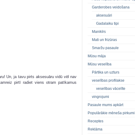
Garderobes veidošana
aksesuāri
Gadalaiku tipi
Manikīrs
Mati un frizūras
Smaržu pasaule
Mūsu māja
Mūsu veselība
Pārtika un uzturs
ru! Un, ja tavu pirts aksesuāru vidū vēl nav
veselības profilakse
amreiz pirtī radiet viens otram patīkamus
veselības vācelīte
vingrojumi
Pasaule mums apkārt
Populārākie mēneša pirkumi
Receptes
Reklāma