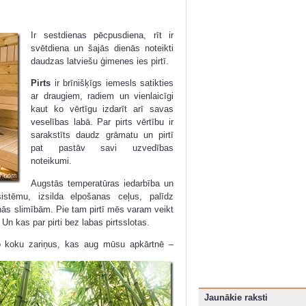
Ir sestdienas pēcpusdiena, rīt ir
svētdiena un šajās dienās noteikti
daudzas latviešu ģimenes ies pirtī.
Pirts
ir brīnišķīgs iemesls satikties
ar draugiem, radiem un vienlaicīgi
kaut ko vērtīgu izdarīt arī savas
veselības labā. Par pirts vērtību ir
sarakstīts daudz grāmatu un pirtī
pat pastāv savi uzvedības
noteikumi.
Augstās temperatūras iedarbība un
istēmu, izsilda elpošanas ceļus, palīdz
nās slimībām. Pie tam pirtī mēs varam veikt
 kas par pirti bez labas pirtsslotas.
o koku zariņus, kas aug mūsu apkārtnē –
Jaunākie raksti