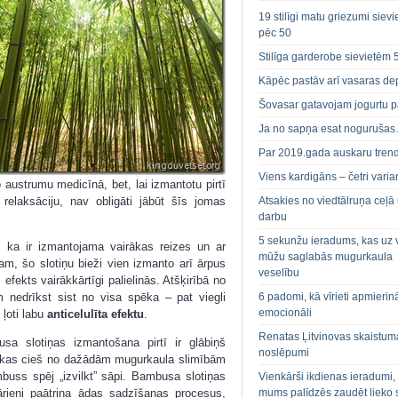
19 stilīgi matu griezumi siev
pēc 50
Stilīga garderobe sievietēm 
Kāpēc pastāv arī vasaras de
Šovasar gatavojam jogurtu p
Ja no sapņa esat noguruša
Par 2019.gada auskaru tren
Viens kardigāns – četri varian
 austrumu medicīnā, bet, lai izmantotu pirtī
relaksāciju, nav obligāti jābūt šīs jomas
Atsakies no viedtālruņa ceļā
darbu
5 sekunžu ieradums, kas uz 
o, ka ir izmantojama vairākas reizes un ar
mūžu saglabās mugurkaula
m, šo slotiņu bieži vien izmanto arī ārpus
veselību
 efekts vairākkārtīgi palielinās. Atšķirībā no
6 padomi, kā vīrieti apmierin
m nedrīkst sist no visa spēka – pat viegli
emocionāli
 ļoti labu
anticelulīta efektu
.
Renatas Ļitvinovas skaistum
sa slotiņas izmantošana pirtī ir glābiņš
noslēpumi
 kas cieš no dažādām mugurkaula slimībām
buss spēj „izvilkt” sāpi. Bambusa slotiņas
Vienkārši ikdienas ieradumi,
mums palīdzēs zaudēt lieko 
ārieni paātrina ādas sadzīšanas procesus,