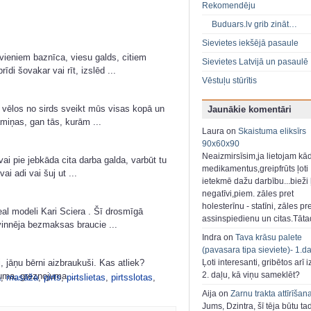
Rekomendēju
Buduars.lv grib zināt…
Sievietes iekšējā pasaule
vieniem baznīca, viesu galds, citiem
Sievietes Latvijā un pasaulē
i šovakar vai rīt, izslēd ...
Vēstuļu stūrītis
 vēlos no sirds sveikt mūs visas kopā un
Jaunākie komentāri
iņas, gan tās, kurām ...
Laura on
Skaistuma eliksīrs
90x60x90
Neaizmirsīsim,ja lietojam kā
vai pie jebkāda cita darba galda, varbūt tu
medikamentus,greipfrūts ļoti
i adi vai šuj ut ...
ietekmē dažu darbību...bieži ļ
negatīvi,piem. zāles pret
holesterīnu - statīni, zāles pr
eal modeli Kari Sciera . Šī drosmīgā
assinspiedienu un citas.Tāt
vinnēja bezmaksas braucie ...
Indra on
Tava krāsu palete
(pavasara tipa sieviete)- 1.d
, jāņu bērni aizbraukuši. Kas atliek?
Ļoti interesanti, gribētos arī i
2. daļu, kā viņu sameklēt?
uma, greznojuma. ...
a
,
masāža
,
pirts
,
pirtslietas
,
pirtsslotas
,
Aija on
Zarnu trakta attīrīšan
Jums, Dzintra, šī tēja būtu ta