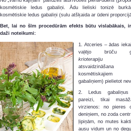
No „vārnu kājiņām” palīdzēs atbrīvoties piena-ūdens (propor
kosmētiskie ledus gabaliņi. Ādu lieliski tonizē burk
kosmētiskie ledus gabaliņi (sulu atšķaida ar ūdeni proporcijā
Bet, lai no šīm procedūrām efekts būtu vislabākais, ir
daži noteikumi:
1. Atceries – ādas iek
vaļējo brūču ga
krioterapiju
(se
atsvaidzināš
kosmētiskajiem
gabaliņiem) pielietot ne
2. Ledus gabaliņus j
pareizi, tikai masāž
virzienos: no pieres 
deniņiem, no zoda cent
ļipiņām, no mutes kakt
ausu vidum un no deg