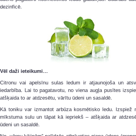
dezinficē.
Vēl daži ieteikumi…
Citronu vai apelsīnu sulas ledum ir atjaunojoša un atsv
iedarbība. Lai to pagatavotu, no viena augļa pusītes izspi
atšķaida to ar atdzesētu, vārītu ūdeni un sasaldē.
Kā toniku var izmantot arbūza kosmētisko ledu. Izspiež 
mīkstuma sulu un tāpat kā iepriekš – atšķaida ar atdzesē
ūdeni un sasaldē.