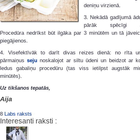
deniņu virzienā.
3. Nekādā gadījumā ādu
pārāk spēcīgi atv
Procedūra nedrīkst būt ilgāka par 3 minūtēm un tā jāveic
piegājienos.
4. Visefektīvāk to darīt divas reizes dienā: no rīta u
pārmaiņus
seju
noskalojot ar siltu ūdeni un beidzot ar k
ledus gabaliņu procedūru (tas viss ietilpst augstāk mi
minūtēs).
Uz tikšanos tepatās,
Aija
8
Labs raksts
Interesanti raksti :