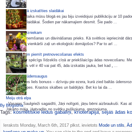
10 padomi kā izskatīties slaidākai
Pirms kāda laika mūsu blogā es jau biju izveidojusi publikāciju ar 10 pa
izskatīties slaidākai. Šodien par nākamajiem desmit. Šie pado ...
Dāvanas dārzniekam
Dāvanu saņemšanas un dāvināšanas prieks. Kā svētkos iepriecināt dārz
puķumīli vai vienkārši zaļi un ekoloģiski domājošos? Par to arī ...
3 eļļas, kurām piemīt pretnovecošanas efekts
Šīs 3 eļļas ir spēcīgs līdzeklis cīņā ar priekšlaicīgu ādas novecošanu. Me
kamēr mums vēl ir 40 vai pat 45, āda izskatās jauka, bet kad „ ...
Ieziemosim ūdensaugus
Man gadījies liels bonuss – dzīvoju pie ezera, kurā zied baltās ūdensroz
dzeltenās lēpes. Krastos skalbes un baldrjāņi. Bet ko lai da ...
Meiju otrā elpa
Vasaras Saulgrieži sagaidīti, Jāņi nolīgoti, jāņu bērni aizbraukuši. Kas at
By Blogsdna
Jākārto māja, jāatvadās no svētku pušķojuma, greznojuma. ...
Tags:
kosmētiskie ledus gabaliņi
,
krioterapija
,
sejas ādas k
Ieraksts Monday, March 6th, 2017 plkst. ievietots
Mode un stils
,
Ād
kopšana un make-up
. You can skip to the end and leave a respons