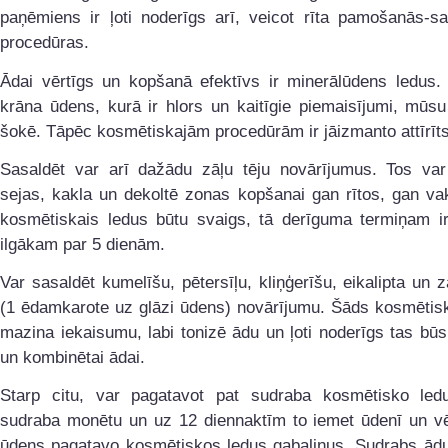
paņēmiens ir ļoti noderīgs arī, veicot rīta pamošanās-s
procedūras.
Ādai vērtīgs un kopšanā efektīvs ir minerālūdens ledus. 
krāna ūdens, kurā ir hlors un kaitīgie piemaisījumi, mūsu
šokē. Tāpēc kosmētiskajām procedūrām ir jāizmanto attīrīt
Sasaldēt var arī dažādu zāļu tēju novārījumus. Tos var
sejas, kakla un dekoltē zonas kopšanai gan rītos, gan va
kosmētiskais ledus būtu svaigs, tā derīguma termiņam ir
ilgākam par 5 dienām.
Var sasaldēt kumelīšu, pētersīļu, kliņģerīšu, eikalipta un z
(1 ēdamkarote uz glāzi ūdens) novārījumu. Šāds kosmētisk
mazina iekaisumu, labi tonizē ādu un ļoti noderīgs tas būs
un kombinētai ādai.
Starp citu, var pagatavot pat sudraba kosmētisko le
sudraba monētu un uz 12 diennaktīm to iemet ūdenī un vē
ūdens pagatavo kosmētiskos ledus gabaliņus. Sudrabs ādu 