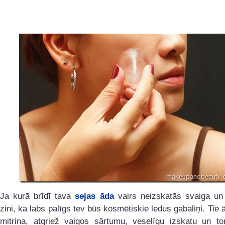
Ja kurā brīdī tava
sejas āda
vairs neizskatās svaiga un 
zini, ka labs palīgs tev būs kosmētiskie ledus gabaliņi. Tie ā
mitrina, atgriež vaigos sārtumu, veselīgu izskatu un to