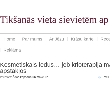
Tikšanās vieta sievietēm a
Home
Par mums
Ar Jēzu
Krāsu karte
Rece
Reklāma
Kosmētiskais ledus… jeb krioterapija m
apstākļos
Ievietots:
Ādas kopšana un make-up
Tev ir