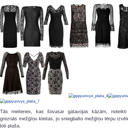
Tās meitenes, kas šovasar gatavojas kāzām, noteikti
greznās mežģīņu kleitas, jo sniegbalto mežģīņu tērpu izvēl
ļoti plaša.