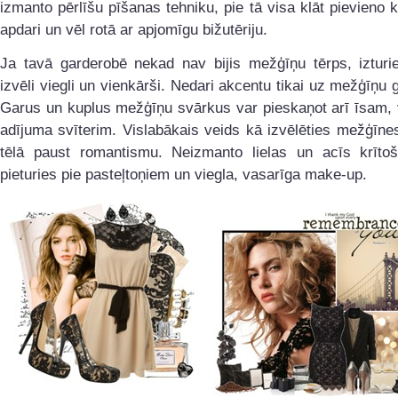
izmanto pērlīšu pīšanas tehniku, pie tā visa klāt pievieno
apdari un vēl rotā ar apjomīgu bižutēriju.
Ja tavā garderobē nekad nav bijis mežģīņu tērps, izturie
izvēli viegli un vienkārši. Nedari akcentu tikai uz mežģīņu
Garus un kuplus mežģīņu svārkus var pieskaņot arī īsam, 
adījuma svīterim. Vislabākais veids kā izvēlēties mežģīnes
tēlā paust romantismu. Neizmanto lielas un acīs krītoš
pieturies pie pasteļtoņiem un viegla, vasarīga make-up.