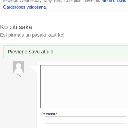
Ieraksts Wednesday, May 16th, 2012 plkst. ievietots
Mode un stils
,
Garderobes veidošana
.
Ko citi saka:
Esi pirmais un pasaki kaut ko!
Pievieno savu atbildi
Es
Persona *