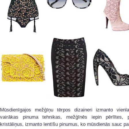
Mūsdienīgajos mežģīņu tērpos dizaineri izmanto vienl
vairākas pinuma tehnikas, mežģīnēs iepin pērlītes, pi
kristāliņus, izmanto lentīšu pinumus, ko mūsdienās sauc par