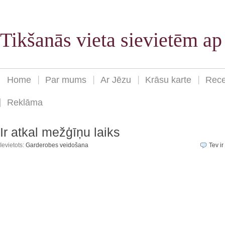
Tikšanās vieta sievietēm a
Home
Par mums
Ar Jēzu
Krāsu karte
Rece
Reklāma
Ir atkal mežģīņu laiks
Ievietots:
Garderobes veidošana
Tev ir