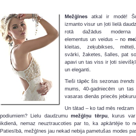
Mežģīnes
atkal ir modē! Šo
izmanto visur un ļoti lielā dau
rotā dažādus moderna 
elementus un veidus – no
me
kleitas, zeķubikses, mēteļi
svārki, žaketes, šalles, pat 
apavi un tas viss ir ļoti sievišķī
un eleganti.
Tieši tāpēc šis sezonas
trend
mums, 40-gadniecēm un tas 
vasaras dienās priecēs jebkuru 
Un tātad – ko tad mēs redzam
podiumiem? Lielu daudzumu
mežģīņu tērpu
, kurus var
ikdienā, nemaz neuztraucoties par to, ka apkārtējie to n
Patiesībā, mežģīnes jau nekad nebija pametušas modes pasa