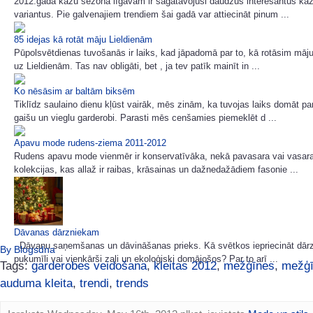
2012.gada kāzu sezona līgavām ir sagatavojusi daudzus interesantus kāzu
variantus. Pie galvenajiem trendiem šai gadā var attiecināt pinum ...
85 idejas kā rotāt māju Lieldienām
Pūpolsvētdienas tuvošanās ir laiks, kad jāpadomā par to, kā rotāsim māju
uz Lieldienām. Tas nav obligāti, bet , ja tev patīk mainīt in ...
Ko nēsāsim ar baltām biksēm
Tiklīdz saulaino dienu kļūst vairāk, mēs zinām, ka tuvojas laiks domāt pa
gaišu un vieglu garderobi. Parasti mēs cenšamies piemeklēt d ...
Apavu mode rudens-ziema 2011-2012
Rudens apavu mode vienmēr ir konservatīvāka, nekā pavasara vai vasar
kolekcijas, kas allaž ir raibas, krāsainas un dažnedažādiem fasonie ...
Dāvanas dārzniekam
Dāvanu saņemšanas un dāvināšanas prieks. Kā svētkos iepriecināt dārz
By Blogsdna
puķumīli vai vienkārši zaļi un ekoloģiski domājošos? Par to arī ...
Tags:
garderobes veidošana
,
kleitas 2012
,
mežģīnes
,
mežģ
auduma kleita
,
trendi
,
trends