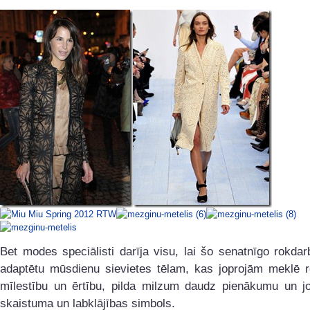
Bet modes speciālisti darīja visu, lai šo senatnīgo rokda
adaptētu mūsdienu sievietes tēlam, kas joprojām meklē r
mīlestību un ērtību, pilda milzum daudz pienākumu un jo
skaistuma un labklājības simbols.