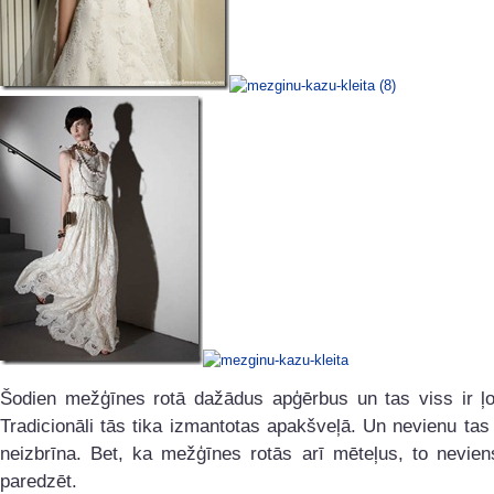
Šodien mežģīnes rotā dažādus apģērbus un tas viss ir ļot
Tradicionāli tās tika izmantotas apakšveļā. Un nevienu tas
neizbrīna. Bet, ka mežģīnes rotās arī mēteļus, to nevien
paredzēt.