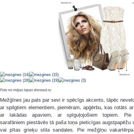
Foto no mājas lapas dressed.ru
Mežģīnes jau pats par sevi ir spēcīgs akcents, tāpēc nevel
ar spilgtiem elementiem, piemēram, apģērbu, kas rotāts ar
ar lakādas apaviem, ar spīguļojošiem topiem. Pie
sarafāniem piestāvēs tā paša toņa pieticīgas augstpapēžu 
vai pītas grieķu stila sandales. Pie mežģīņu vakartērpa