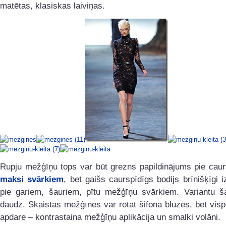
matētas, klasiskas laiviņas.
Rupju mežģīņu tops var būt grezns papildinājums pie caur
maksi svārkiem
, bet gaišs caurspīdīgs bodijs brīnišķīgi i
pie gariem, šauriem, pītu mežģīņu svārkiem. Variantu š
daudz. Skaistas mežģīnes var rotāt šifona blūzes, bet vis
apdare – kontrastaina mežģīņu aplikācija un smalki volāni.