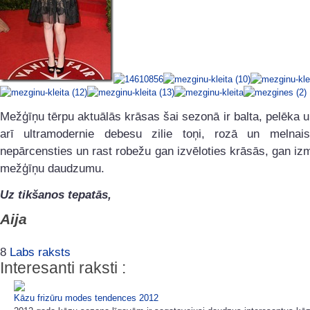
Mežģīņu tērpu aktuālās krāsas šai sezonā ir balta, pelēka 
arī ultramodernie debesu zilie toņi, rozā un melnais
nepārcensties un rast robežu gan izvēloties krāsās, gan i
mežģīņu daudzumu.
Uz tikšanos tepatās,
Aija
8
Labs raksts
Interesanti raksti :
Kāzu frizūru modes tendences 2012